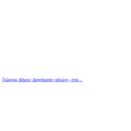
Γιώργος Δήμος: Διηγήματα «ιδεών», στα…