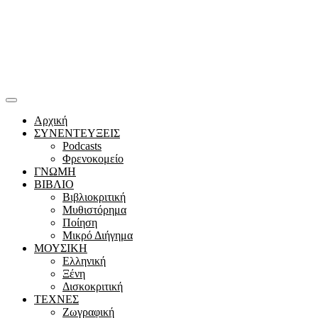
Αρχική
ΣΥΝΕΝΤΕΥΞΕΙΣ
Podcasts
Φρενοκομείο
ΓΝΩΜΗ
ΒΙΒΛΙΟ
Βιβλιοκριτική
Μυθιστόρημα
Ποίηση
Μικρό Διήγημα
ΜΟΥΣΙΚΗ
Ελληνική
Ξένη
Δισκοκριτική
ΤΕΧΝΕΣ
Ζωγραφική