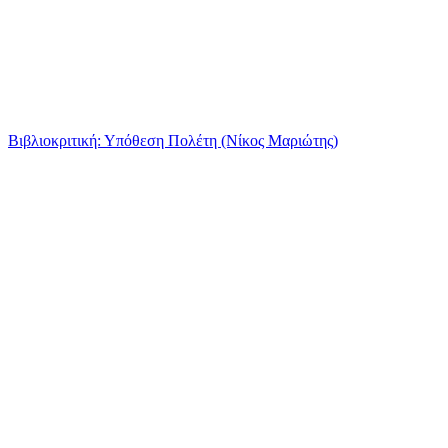
Βιβλιοκριτική: Υπόθεση Πολέτη (Νίκος Μαριώτης)