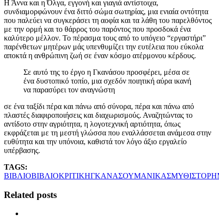
Η Άννα και η Όλγα, εγγονή και γιαγιά αντίστοιχα,
συνδιαμορφώνουν ένα διττό σώμα σωτηρίας, μια ενιαία οντότητα
που παλεύει να συγκεράσει τη αοφία και τα λάθη του παρελθόντος
με την ορμή και το θάρρος του παρόντος που προσδοκά ένα
καλύτερο μέλλον. Το πέρασμα τους από το υπόγειο “εργαστήρι”
παρένθετων μητέρων μάς υπενθυμίζει την ευτέλεια που εύκολα
αποκτά η ανθρώπινη ζωή σε έναν κόσμο ατέρμονου κέρδους.
Σε αυτό της το έργο η Γκανάσου προσφέρει, μέσα σε
ένα δυστοπικό τοπίο, μια σχεδόν ποιητική αύρα ικανή
να παρασύρει τον αναγνώστη
σε ένα ταξίδι πέρα και πάνω από σύνορα, πέρα και πάνω από
πλαστές διαφιροποιήσεις και διαχωρισμούς. Αναζητώντας το
αντίδοτο στην αγριότητα, η λογοτεχνική αρτιότητα, όπως
εκφράζεται με τη μεστή γλώσσα που εναλλάσσεται ανάμεσα στην
ευθύτητα και την υπόνοια, καθιστά τον λόγο άξιο εργαλείο
υπέρβασης.
TAGS:
ΒΙΒΛΙΟ
ΒΙΒΛΙΟΚΡΙΤΙΚΗ
ΓΚΑΝΑΣΟΥ
ΜΑΝΙΚΑΣ
ΜΥΘΙΣΤΟΡ
Related posts