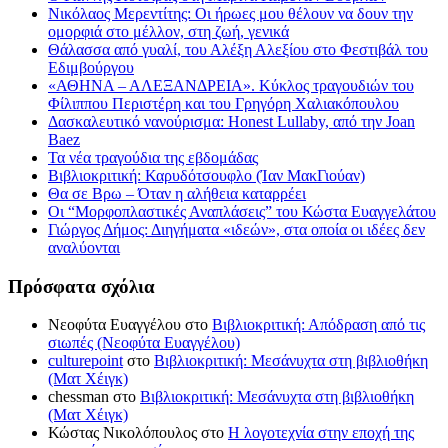
Νικόλαος Μερεντίτης: Οι ήρωες μου θέλουν να δουν την
ομορφιά στο μέλλον, στη ζωή, γενικά
Θάλασσα από γυαλί, του Αλέξη Αλεξίου στο Φεστιβάλ του
Εδιμβούργου
«ΑΘΗΝΑ – ΑΛΕΞΑΝΔΡΕΙΑ». Κύκλος τραγουδιών του
Φίλιππου Περιστέρη και του Γρηγόρη Χαλιακόπουλου
Δασκαλευτικό νανούρισμα: Honest Lullaby, από την Joan
Baez
Τα νέα τραγούδια της εβδομάδας
Βιβλιοκριτική: Καρυδότσουφλο (Ίαν ΜακΓιούαν)
Θα σε Βρω – Όταν η αλήθεια καταρρέει
Οι “Μορφοπλαστικές Αναπλάσεις” του Κώστα Ευαγγελάτου
Γιώργος Δήμος: Διηγήματα «ιδεών», στα οποία οι ιδέες δεν
αναλύονται
Πρόσφατα σχόλια
Νεοφύτα Ευαγγέλου
στο
Βιβλιοκριτική: Απόδραση από τις
σιωπές (Νεοφύτα Ευαγγέλου)
culturepoint
στο
Βιβλιοκριτική: Μεσάνυχτα στη βιβλιοθήκη
(Ματ Χέιγκ)
chessman
στο
Βιβλιοκριτική: Μεσάνυχτα στη βιβλιοθήκη
(Ματ Χέιγκ)
Κώστας Νικολόπουλος
στο
Η λογοτεχνία στην εποχή της