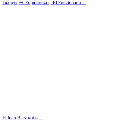
Γιώργος Θ. Συριόπουλος: El Funcionario…
Η Joan Baez καί ο…