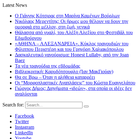
Latest News
Ο Γιάννης Κότσιρας στη Μαρίνα Καμένων Βούρλων
Νικόλαος Μερεντίτης: Οι ήρωες μου θέλουν να δουν την
ομορφιά στο μέλλον, στη ζωή, γενικά
Θάλασσα από γυαλί, του Αλέξη Αλεξίου στο Φεστιβάλ του
Εδιμβούργου
«ΑΘΗΝΑ – ΑΛΕΞΑΝΔΡΕΙΑ». Κύκλος τραγουδιών του
Φίλιππου Περιστέρη και του Γρηγόρη Χαλιακόπουλου
Δασκαλευτικό νανούρισμα: Honest Lullaby, από την Joan
Baez
Τα νέα τραγούδια της εβδομάδας
Βιβλιοκριτική: Καρυδότσουφλο (Ίαν ΜακΓιούαν)
Θα σε Βρω – Όταν η αλήθεια καταρρέει
Οι “Μορφοπλαστικές Αναπλάσεις” του Κώστα Ευαγγελάτου
Γιώργος Δήμος: Διηγήματα «ιδεών», στα οποία οι ιδέες δεν
αναλύονται
Search for:
Facebook
Twitter
Instagram
LinkedIn
Youtube