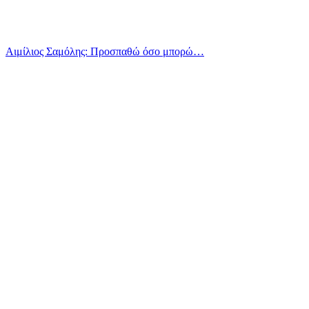
Αιμίλιος Σαμόλης: Προσπαθώ όσο μπορώ…