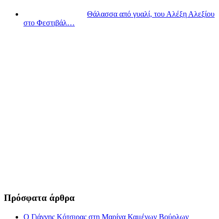
Θάλασσα από γυαλί, του Αλέξη Αλεξίου
στο Φεστιβάλ…
Πρόσφατα άρθρα
Ο Γιάννης Κότσιρας στη Μαρίνα Καμένων Βούρλων