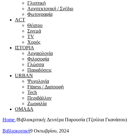
Γλυπτική
Αρχιτεκτονική / Σχέδιο
Φωτογραφία
ACT
Θέατρο
Σινεμά
ΤV
Χορός
ΙΣΤΟΡΙΑ
Αρχαιολογία
Φιλοσοφία
Γλώσσα
Παραδόσεις
URBAN
Ψυχολογία
Fitness / Διατροφή
Tech
Περιβάλλον
Ζωοφιλία
ΟΜΑΔΑ
Home
/
Βιβλιοκριτική: Δευτέρα Παρουσία (Τζούλια Γκανάσου)
Βιβλιοκριτική
9 Οκτωβρίου, 2024