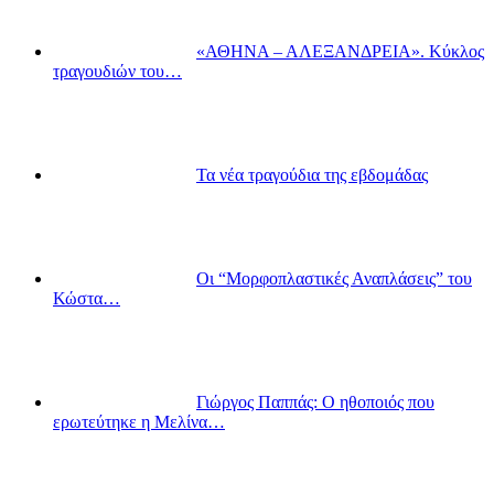
«ΑΘΗΝΑ – ΑΛΕΞΑΝΔΡΕΙΑ». Κύκλος
τραγουδιών του…
Τα νέα τραγούδια της εβδομάδας
Οι “Μορφοπλαστικές Αναπλάσεις” του
Κώστα…
Γιώργος Παππάς: Ο ηθοποιός που
ερωτεύτηκε η Μελίνα…