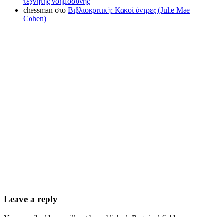
τεχνητής νοημοσύνης
chessman
στο
Βιβλιοκριτική: Κακοί άντρες (Julie Mae
Cohen)
Leave a reply