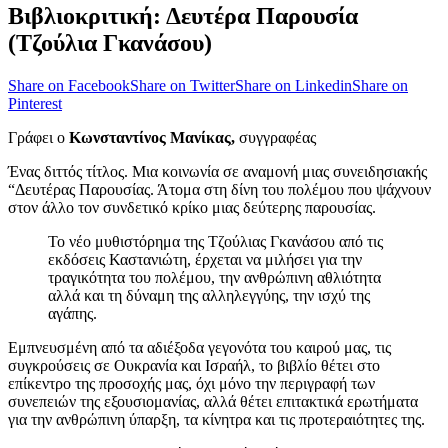
Βιβλιοκριτική: Δευτέρα Παρουσία
(Τζούλια Γκανάσου)
Share on Facebook
Share on Twitter
Share on Linkedin
Share on
Pinterest
Γράφει ο
Κωνσταντίνος Μανίκας,
συγγραφέας
Ένας διττός τίτλος. Μια κοινωνία σε αναμονή μιας συνειδησιακής
“Δευτέρας Παρουσίας. Άτομα στη δίνη του πολέμου που ψάχνουν
στον άλλο τον συνδετικό κρίκο μιας δεύτερης παρουσίας.
Το νέο μυθιστόρημα της Τζούλιας Γκανάσου από τις
εκδόσεις Καστανιώτη, έρχεται να μιλήσει για την
τραγικότητα του πολέμου, την ανθρώπινη αθλιότητα
αλλά και τη δύναμη της αλληλεγγύης, την ισχύ της
αγάπης.
Εμπνευσμένη από τα αδιέξοδα γεγονότα του καιρού μας, τις
συγκρούσεις σε Ουκρανία και Ισραήλ, το βιβλίο θέτει στο
επίκεντρο της προσοχής μας, όχι μόνο την περιγραφή των
συνεπειών της εξουσιομανίας, αλλά θέτει επιτακτικά ερωτήματα
για την ανθρώπινη ύπαρξη, τα κίνητρα και τις προτεραιότητες της.