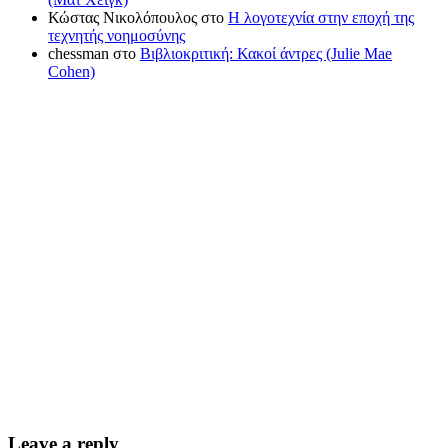
Κώστας Νικολόπουλος
στο
Η λογοτεχνία στην εποχή της
τεχνητής νοημοσύνης
chessman
στο
Βιβλιοκριτική: Κακοί άντρες (Julie Mae
Cohen)
Leave a reply