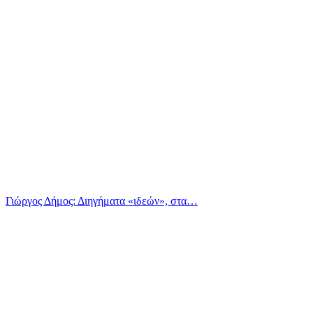
Γιώργος Δήμος: Διηγήματα «ιδεών», στα…