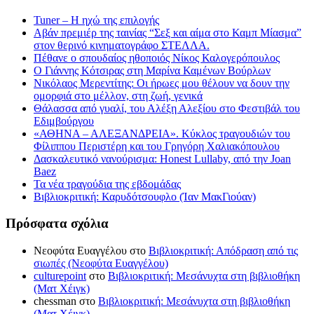
Tuner – Η ηχώ της επιλογής
Αβάν πρεμιέρ της ταινίας “Σεξ και αίμα στο Καμπ Μίασμα”
στον θερινό κινηματογράφο ΣΤΕΛΛΑ.
Πέθανε ο σπουδαίος ηθοποιός Νίκος Καλογερόπουλος
Ο Γιάννης Κότσιρας στη Μαρίνα Καμένων Βούρλων
Νικόλαος Μερεντίτης: Οι ήρωες μου θέλουν να δουν την
ομορφιά στο μέλλον, στη ζωή, γενικά
Θάλασσα από γυαλί, του Αλέξη Αλεξίου στο Φεστιβάλ του
Εδιμβούργου
«ΑΘΗΝΑ – ΑΛΕΞΑΝΔΡΕΙΑ». Κύκλος τραγουδιών του
Φίλιππου Περιστέρη και του Γρηγόρη Χαλιακόπουλου
Δασκαλευτικό νανούρισμα: Honest Lullaby, από την Joan
Baez
Τα νέα τραγούδια της εβδομάδας
Βιβλιοκριτική: Καρυδότσουφλο (Ίαν ΜακΓιούαν)
Πρόσφατα σχόλια
Νεοφύτα Ευαγγέλου
στο
Βιβλιοκριτική: Απόδραση από τις
σιωπές (Νεοφύτα Ευαγγέλου)
culturepoint
στο
Βιβλιοκριτική: Μεσάνυχτα στη βιβλιοθήκη
(Ματ Χέιγκ)
chessman
στο
Βιβλιοκριτική: Μεσάνυχτα στη βιβλιοθήκη
(Ματ Χέιγκ)