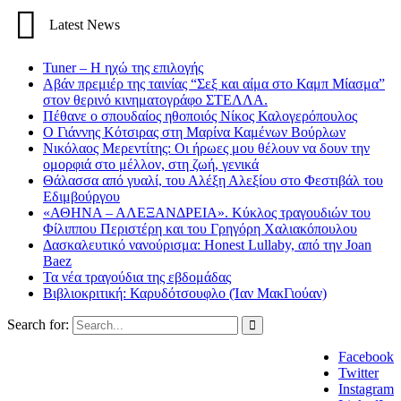
Latest News
Tuner – Η ηχώ της επιλογής
Αβάν πρεμιέρ της ταινίας “Σεξ και αίμα στο Καμπ Μίασμα”
στον θερινό κινηματογράφο ΣΤΕΛΛΑ.
Πέθανε ο σπουδαίος ηθοποιός Νίκος Καλογερόπουλος
Ο Γιάννης Κότσιρας στη Μαρίνα Καμένων Βούρλων
Νικόλαος Μερεντίτης: Οι ήρωες μου θέλουν να δουν την
ομορφιά στο μέλλον, στη ζωή, γενικά
Θάλασσα από γυαλί, του Αλέξη Αλεξίου στο Φεστιβάλ του
Εδιμβούργου
«ΑΘΗΝΑ – ΑΛΕΞΑΝΔΡΕΙΑ». Κύκλος τραγουδιών του
Φίλιππου Περιστέρη και του Γρηγόρη Χαλιακόπουλου
Δασκαλευτικό νανούρισμα: Honest Lullaby, από την Joan
Baez
Τα νέα τραγούδια της εβδομάδας
Βιβλιοκριτική: Καρυδότσουφλο (Ίαν ΜακΓιούαν)
Search for:
Facebook
Twitter
Instagram