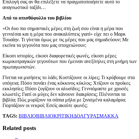
Επιλογή σας αν θα επιλέξετε να πραγματοποιήσετε αυτό το
αναγνωστικό ταξίδι…
Από το οπισθόφυλλο του βιβλίου
«Οι δυο πιο σημαντικές μέρες στη ζωή σου είναι η μέρα που
γεννιέσαι και η μέρα που ανακαλύπτεις γιατί» είχε πει ο Μαρκ
Τουαίην. Τι γίνεται όμως με τις μέρες που μας σημαδεύουν; Με
εκείνα τα γεγονότα που μας στοιχειώνουν;
Είκοσι ιστορίες, είκοσι διαφορετικές φωνές, είκοσι μέρες
κωμικοτραγικών γεγονότων που έμειναν ανεξίτηλες στη μνήμη των
πρωταγωνιστών.
Γίνεται να μισήσεις το λάδι; Κοστίζουνε οι λίρες; Τι κρύβουμε στα
υπόγεια; Πόσο πονάει ένας κόκκινος κύκλος; Χτίζουν οι προίκες
εκκλησίες; Πόσο ζυγίζουν οι αλυσίδες; Γεννιόμαστε με χρυσές
κλωστές; Γιατί οι μύγες δεν κάνουνε διακρίσεις; Πλένονται τα
βιβλία; Πώς μυρίζουν τα σάπια μήλα με ξινισμένα καλαμάρια;
Γιορτάζουν οι νεκροί; Εσείς ακούτε φωνές;
TAGS:
ΒΙΒΛΙΟ
ΒΙΒΛΙΟΚΡΙΤΙΚΗ
ΔΟΛΓΥΡΑΣ
ΜΑΚΚΑ
Related posts