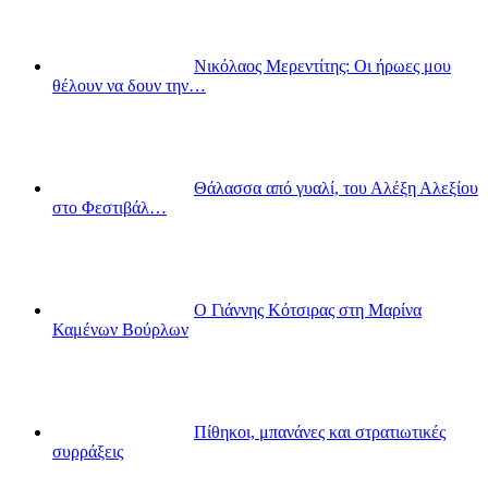
Νικόλαος Μερεντίτης: Οι ήρωες μου
θέλουν να δουν την…
Θάλασσα από γυαλί, του Αλέξη Αλεξίου
στο Φεστιβάλ…
Ο Γιάννης Κότσιρας στη Μαρίνα
Καμένων Βούρλων
Πίθηκοι, μπανάνες και στρατιωτικές
συρράξεις