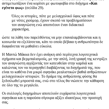
αντιμετωπίζουν ένα κορίτσι με φωτοφοβία στο διήγημα
«Και
εγένετο φως»
(σελίδα 29).
Όλες οι ιστορίες, πότε με μελαγχολικό ύφος και πότε
με νότες χιούμορ, έχουν σκοπό να προβληματίσουν
τον αναγνώστη ενώ αποπνέουν έναν διδακτικό
χαρακτήρα,
ώστε τα λάθη του παρελθόντος να μην επαναλαμβάνονται και η
κοινωνία να εξελίσσεται, κάτι το οποίο βέβαια η ανθρωπότητα δε
διαφαίνεται να μαθαίνει εύκολα.
Η Μαντώ Μάκκα δεν έχει ανάγκη από περίτεχνα λογοτεχνικά
σχήματα και βερμπαλισμούς, με την απλή, λιτή γραφή της κεντρίζει
τον αναγνώστη αγγίζοντάς τον κατευθείαν στην καρδιά και
καλώντας τον να περιηγηθεί διαβάζοντας τα διηγήματά της, που
είναι το καθένα ένα μικρό σφηνάκι ρεαλιστικών βαθιά ανθρώπινων
μελαγχολικών ιστοριών. Το δράμα της ανθρώπινης φύσης θα
ξεδιπλωθεί μπροστά σας, ενώ στο τέλος θα νιώσετε την κάθαρση
σε όλο της το μεγαλείο.
Οι συλλογές διηγημάτων αποτελούν ευχάριστα λογοτεχνικά
σφηνάκια και η παρούσα σίγουρα αξίζει ιδιαιτέρως την προσοχή
σας.