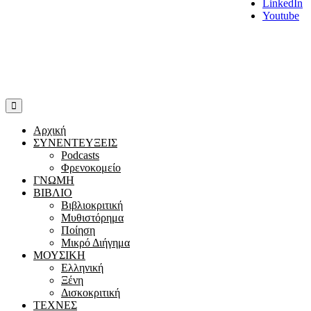
LinkedIn
Youtube
Αρχική
ΣΥΝΕΝΤΕΥΞΕΙΣ
Podcasts
Φρενοκομείο
ΓΝΩΜΗ
ΒΙΒΛΙΟ
Βιβλιοκριτική
Μυθιστόρημα
Ποίηση
Μικρό Διήγημα
ΜΟΥΣΙΚΗ
Ελληνική
Ξένη
Δισκοκριτική
ΤΕΧΝΕΣ