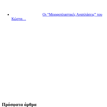
Οι “Μορφοπλαστικές Αναπλάσεις” του
Κώστα…
Πρόσφατα άρθρα