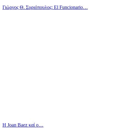
Γιώργος Θ. Συριόπουλος: El Funcionario…
Η Joan Baez καί ο…