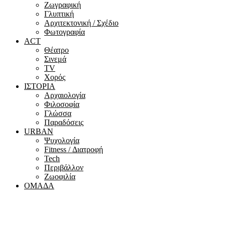
Ζωγραφική
Γλυπτική
Αρχιτεκτονική / Σχέδιο
Φωτογραφία
ACT
Θέατρο
Σινεμά
ΤV
Χορός
ΙΣΤΟΡΙΑ
Αρχαιολογία
Φιλοσοφία
Γλώσσα
Παραδόσεις
URBAN
Ψυχολογία
Fitness / Διατροφή
Tech
Περιβάλλον
Ζωοφιλία
ΟΜΑΔΑ