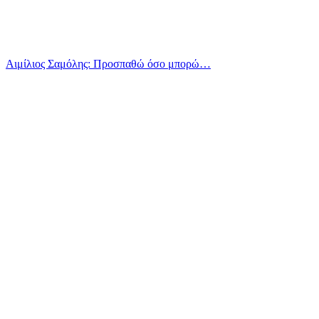
Αιμίλιος Σαμόλης: Προσπαθώ όσο μπορώ…