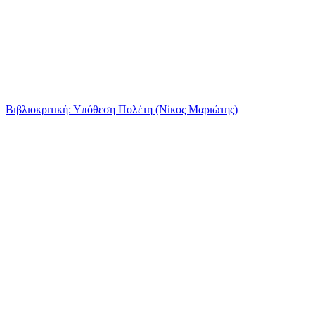
Βιβλιοκριτική: Υπόθεση Πολέτη (Νίκος Μαριώτης)