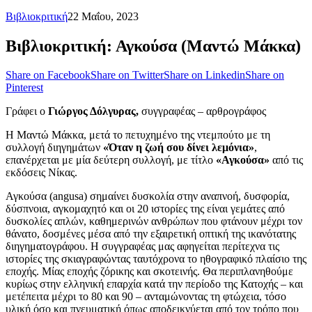
Βιβλιοκριτική
22 Μαΐου, 2023
Βιβλιοκριτική: Αγκούσα (Μαντώ Μάκκα)
Share on Facebook
Share on Twitter
Share on Linkedin
Share on
Pinterest
Γράφει ο
Γιώργος Δόλγυρας,
συγγραφέας – αρθρογράφος
Η Μαντώ Μάκκα, μετά το πετυχημένο της ντεμπούτο με τη
συλλογή διηγημάτων
«Όταν η ζωή σου δίνει λεμόνια»
,
επανέρχεται με μία δεύτερη συλλογή, με τίτλο
«Αγκούσα»
από τις
εκδόσεις Νίκας.
Αγκούσα (angusa) σημαίνει δυσκολία στην αναπνοή, δυσφορία,
δύσπνοια, αγκομαχητό και οι 20 ιστορίες της είναι γεμάτες από
δυσκολίες απλών, καθημερινών ανθρώπων που φτάνουν μέχρι τον
θάνατο, δοσμένες μέσα από την εξαιρετική οπτική της ικανότατης
διηγηματογράφου. Η συγγραφέας μας αφηγείται περίτεχνα τις
ιστορίες της σκιαγραφώντας ταυτόχρονα το ηθογραφικό πλαίσιο της
εποχής. Μίας εποχής ζόρικης και σκοτεινής. Θα περιπλανηθούμε
κυρίως στην ελληνική επαρχία κατά την περίοδο της Κατοχής – και
μετέπειτα μέχρι το 80 και 90 – ανταμώνοντας τη φτώχεια, τόσο
υλική όσο και πνευματική όπως αποδεικνύεται από τον τρόπο που