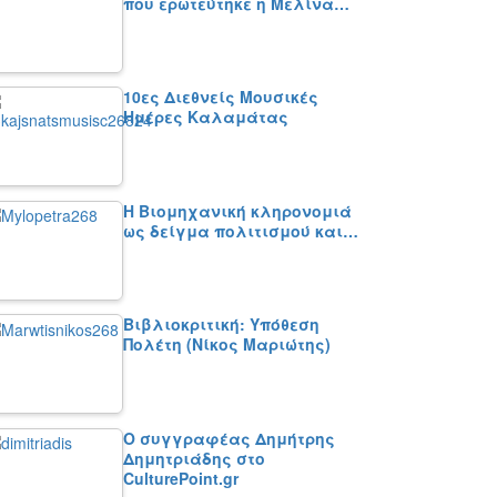
που ερωτεύτηκε η Μελίνα…
10ες Διεθνείς Μουσικές
Ημέρες Καλαμάτας
Η Βιομηχανική κληρονομιά
ως δείγμα πολιτισμού και…
Βιβλιοκριτική: Υπόθεση
Πολέτη (Νίκος Μαριώτης)
Ο συγγραφέας Δημήτρης
Δημητριάδης στο
CulturePoint.gr