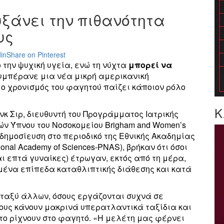
ξάνει την πιθανότητα
υς
in
Share on Pinterest
ο
την ψυχική υγεία, ενώ τη νύχτα
μπορεί να
συμπέρανε μια νέα μικρή αμερικανική
ι ο χρονισμός του φαγητού παίζει κάποιον ρόλο
Κ
νκ Σιρ, διευθυντή του Προγράμματος Ιατρικής
ν Ύπνου του Νοσοκομείου Brigham and Women’s
ή δημοσίευση στο περιοδικό της Εθνικής Ακαδημίας
ional Academy of Sciences-PNAS), βρήκαν ότι όσοι
ι επτά γυναίκες) έτρωγαν, εκτός από τη μέρα,
μένα επίπεδα καταθλιπτικής διάθεσης και κατά
εταξύ άλλων, όσους εργάζονται συχνά σε
σους κάνουν μακρινά υπερατλαντικά ταξίδια και
το ρίχνουν στο φαγητό. «Η μελέτη μας φέρνει