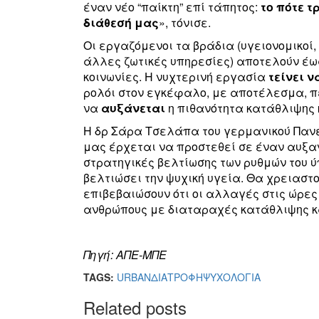
έναν νέο “παίκτη” επί τάπητος:
το πότε τ
διάθεσή μας
», τόνισε.
Οι εργαζόμενοι τα βράδια (υγειονομικοί
άλλες ζωτικές υπηρεσίες) αποτελούν έως
κοινωνίες. Η νυχτερινή εργασία
τείνει 
ρολόι στον εγκέφαλο, με αποτέλεσμα, π
να
αυξάνεται
η πιθανότητα κατάθλιψης 
Η δρ Σάρα Τσελάπα του γερμανικού Πανε
μας έρχεται να προστεθεί σε έναν αυξαν
στρατηγικές βελτίωσης των ρυθμών του ύ
βελτιώσει την ψυχική υγεία. Θα χρειαστ
επιβεβαιώσουν ότι οι αλλαγές στις ώρες
ανθρώπους με διαταραχές κατάθλιψης κ
Πηγή: ΑΠΕ-ΜΠΕ
TAGS:
URBAN
ΔΙΑΤΡΟΦΗ
ΨΥΧΟΛΟΓΙΑ
Related posts