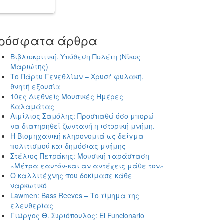
ρόσφατα άρθρα
Βιβλιοκριτική: Υπόθεση Πολέτη (Νίκος
Μαριώτης)
Το Πάρτυ Γενεθλίων – Χρυσή φυλακή,
θνητή εξουσία
10ες Διεθνείς Μουσικές Ημέρες
Καλαμάτας
Αιμίλιος Σαμόλης: Προσπαθώ όσο μπορώ
να διατηρηθεί ζωντανή η ιστορική μνήμη.
Η Βιομηχανική κληρονομιά ως δείγμα
πολιτισμού και δημόσιας μνήμης
Στέλιος Πετράκης: Μουσική παράσταση
«Μέτρα εαυτόν-και αν αντέχεις μάθε τον»
Ο καλλιτέχνης που δοκίμασε κάθε
ναρκωτικό
Lawmen: Bass Reeves – Το τίμημα της
ελευθερίας
Γιώργος Θ. Συριόπουλος: El Funcionario