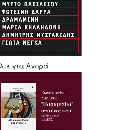
λικ για Αγορά