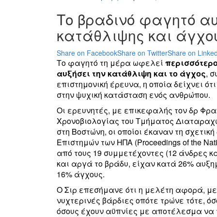
Το βραδινό φαγητό αυ
κατάθλιψης και άγχο
Share on Facebook
Share on Twitter
Share on Linked
Το φαγητό τη μέρα ωφελεί
περισσότερ
αυξήσει την κατάθλιψη και το άγχος
, 
επιστημονική έρευνα, η οποία δείχνει ότ
στην ψυχική κατάσταση ενός ανθρώπου.
Οι ερευνητές, με επικεφαλής τον δρ Φρα
Χρονοβιολογίας του Τμήματος Διαταραχώ
στη Βοστώνη, οι οποίοι έκαναν τη σχετικ
Επιστημών των ΗΠΑ (Proceedings of the Nat
από τους 19 συμμετέχοντες (12 άνδρες κα
και αργά το βράδυ, είχαν κατά 26% αυξη
16% άγχους.
Ο Σιρ επεσήμανε ότι η μελέτη αφορά, μ
νυχτερινές βάρδιες οπότε τρώνε τότε, ό
όσους έχουν αϋπνίες με αποτέλεσμα να 