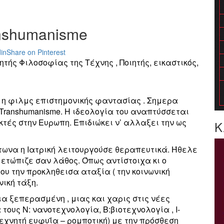
nshumanisme
in
Share on Pinterest
τής Φιλοσοφίας της Τέχνης , Ποιητής, εικαστικός,
 η φιλμς επιστημονικής φαντασίας . Σημερα
Transhumanisme. Η ιδεολογία του αναπτύσσεται
τές στην Ευρωπη. Επιδιώκει ν’ αλλαξει την ως
Κ
ατωνα η Ιατρική λειτουργούσε θεραπευτικά. Ήθελε
μετώπιζε σαν λάθος. Όπως αντίστοιχα κι ο
υ την προκληθεισα αταξία ( την κοινωνική
νική τάξη.
α ξεπερασμένη , μιας και χαρις στις νέες
 τους N: νανοτεχνολογία, B:βιοτεχνολογία , I-
e-τεχνητή ευφυΐα – ρομποτική) με την πρόσθεση