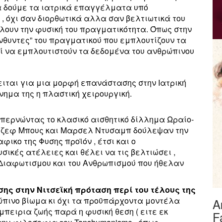
α δούμε τα ιατρικά επαγγέλματα υπό
 , όχι σαν διορθωτικά αλλα σαν βελτιωτικά του
λουν την φυσική του πραγματικότητα. Όπως στην
νθυντες” του πραγματικού που εμπλουτίζουν τα
εί να εμπλουτιστούν τα δεδομένα του ανθρώπινου
ειται για μια μορφή επανάστασης στην Ιατρική
ημα της η πλαστική χειρουργική.
επερνώντας το κλασικό αισθητικό δίλλημα Ωραίο-
ιοζεφ Μπους και Μαρσελ Ντυσαμπ δούλεψαν την
φικο της Φυσης προϊόν , έτσι και ο
σικές ατέλειες και θέλει να τις βελτιώσει ,
υ Διαφωτισμου και του Ανθρωπισμού που ήθελαν
σης στην Νιτσεϊκή πρόταση περί του τέλους της
ρώπινο βίωμα κι όχι τα προϋπάρχοντα μοντέλα
Α
πειρια ζωής παρά η φυσική θεση ( ειτε εκ
F