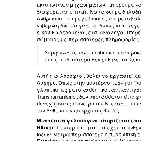
εκτυπωτικων μηχανημάτων , μπορούμε ν
διαφορετική οπτική . Να τα δούμε δηλαδή
Ανθρωπου. Του μεγεθύνουν , του μεταβάλ
κυβερνογλωσσα γινεται λόγος για “μεγε
εικονικά δεδομένα , έτσι ανάλογα μπορ
σώματος με περισσότερες πληροφορίες.
Σύμφωνα με τον Transhumanisme πρόκ
όπως παλαιότερα θεωρήθηκε στο ξεκίν
Αυτή η φιλοσοφια , θέλει να εργαστεί ξ
Άσχημο. Όπως στην μοντέρνα τέχνη οι Γ
γλυπτική ως μετα-αισθητικό , αντιαντιγρα
Transhumanisme , δεν υποτάσσεται στις φυ
συνεχίζοντας τ’ ονειρο του Ντεκαρτ , το
τον Άνθρωπο κυρίαρχο της Φύσης.
Μια τέτοια φιλοσοφια , στηρίζεται επι
Ηθικής
. Προτεραιότητα πια εχει το ανθ
Ιδεών. Μετρά περισσότερο η προσωπική εμ