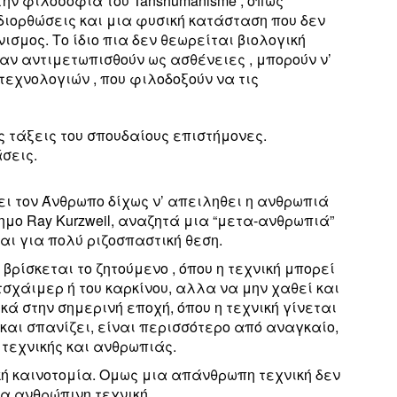
την φιλοσοφια του Tanshumanisme , όπως
διορθώσεις και μια φυσική κατάσταση που δεν
ισμος. Το ίδιο πια δεν θεωρείται βιολογική
 αν αντιμετωπισθούν ως ασθένειες , μπορούν ν’
τεχνολογιών , που φιλοδοξούν να τις
ις τάξεις του σπουδαίους επιστήμονες.
σεις.
ει τον Άνθρωπο δίχως ν’ απειληθει η ανθρωπιά
ημο Ray Kurzweil, αναζητά μια “μετα-ανθρωπιά”
αι για πολύ ριζοσπαστική θεση.
ρίσκεται το ζητούμενο , όπου η τεχνική μπορεί
σχάιμερ ή του καρκίνου, αλλα να μην χαθεί και
κά στην σημερινή εποχή, όπου η τεχνική γίνεται
 και σπανίζει, είναι περισσότερο από αναγκαίο,
τεχνικής και ανθρωπιάς.
κή καινοτομία. Ομως μια απάνθρωπη τεχνική δεν
ια ανθρώπινη τεχνική,