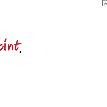
Se
for