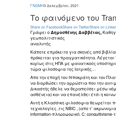
ΓΝΩΜΗ
3 Δεκεμβρίου, 2021
Το φαινόμενο του Tra
Share on Facebook
Share on Twitter
Share on Linked
Γράφει ο
Δημοσθένης Δαββέτας,
Καθηγη
γεωπολιτιστικός
αναλυτής
Κάποτε επρόκειτο για σκηνές από βιβλία
πρόκειται για πραγματικότητα. Λέγεται 
κυρίως στις ΗΠΑ με φανατικούς υποστηρικ
τώρα φιλοσοφια της Ιατρικής…
Απο την εποχή του Ιπποκράτη και του Πλ
να διορθώσει την αρρώστια που την αντι
Δικαστής ήθελε να θεραπεύσει μέσω νόμο
ασθένεια) και να επανέλθει έτσι η κοινω
Αυτή η Κλασσικη φιλοσοφια θεωρείται πι
τεχνολογίες ,τις NBIC , (απο τ’ ακρωνυμια
information-πληροφορική, C: conquitivism