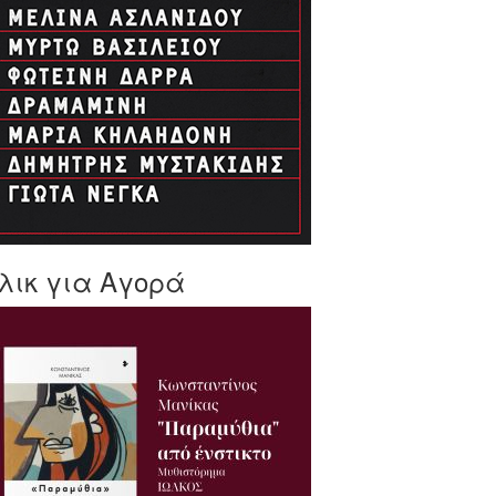
λικ για Αγορά