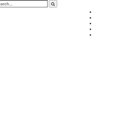
arch
:
Facebook
Twitter
Instagram
LinkedIn
Youtube