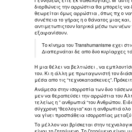
Γεννήσεως ειτε εκ παθολογίας). Μ’ αυτη 
διορθώνεις την αρρώστια θα μπορείς να 
θεωρείται όμως αρρώστια , όπως πχ ο ναν
συνέπεια το γήρας η ο θάνατος μιας και,
αντιμετωπιςτουν Ιατρικά μέσω των νέων 
εξαφανίσουν.
Το κίνημα του Transhumanisme εχει στ
Διαπερνάται δε απο δυο κυρίαρχες τά
Η μια θέλει να βελτιώσει , να εμπλουτίσ
του. Κι η άλλη με πρωταγωνιστή τον διάσ
μέσα απο τις “τεχνοκατασκευες”. Πρόκειτ
Ανάμεσα στην ισορροπία των δυο τάσεων β
μεν να θεραπεύσει την αρρώστια του Αλτ
τελείως η ” ανθρωπιά “του Ανθρώπου. Ειδι
σύγχρονη “θεολογια” και η ανθρωπιά ολο
να γίνει προσπάθεια ισορροπίας μεταξύ 
Το μέλλον ναι βρίσκεται στην τεχνολογι
είναι το ζητούμενο. Το ζητούμενο είναι μ