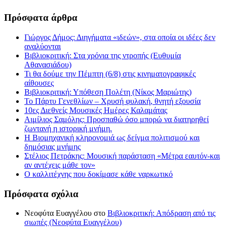
Πρόσφατα άρθρα
Γιώργος Δήμος: Διηγήματα «ιδεών», στα οποία οι ιδέες δεν
αναλύονται
Βιβλιοκριτική: Στα χρόνια της ντροπής (Ευθυμία
Αθανασιάδου)
Τι θα δούμε την Πέμπτη (6/8) στις κινηματογραφικές
αίθουσες
Βιβλιοκριτική: Υπόθεση Πολέτη (Νίκος Μαριώτης)
Το Πάρτυ Γενεθλίων – Χρυσή φυλακή, θνητή εξουσία
10ες Διεθνείς Μουσικές Ημέρες Καλαμάτας
Αιμίλιος Σαμόλης: Προσπαθώ όσο μπορώ να διατηρηθεί
ζωντανή η ιστορική μνήμη.
Η Βιομηχανική κληρονομιά ως δείγμα πολιτισμού και
δημόσιας μνήμης
Στέλιος Πετράκης: Μουσική παράσταση «Μέτρα εαυτόν-και
αν αντέχεις μάθε τον»
Ο καλλιτέχνης που δοκίμασε κάθε ναρκωτικό
Πρόσφατα σχόλια
Νεοφύτα Ευαγγέλου
στο
Βιβλιοκριτική: Απόδραση από τις
σιωπές (Νεοφύτα Ευαγγέλου)