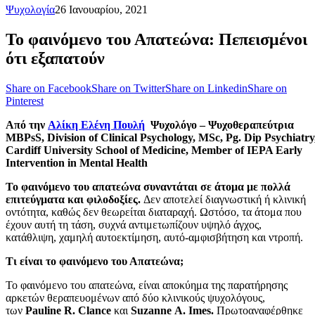
Ψυχολογία
26 Ιανουαρίου, 2021
Το φαινόμενο του Απατεώνα: Πεπεισμένοι
ότι εξαπατούν
Share on Facebook
Share on Twitter
Share on Linkedin
Share on
Pinterest
Από την
Αλίκη Ελένη Πουλή
Ψυχολόγο – Ψυχοθεραπεύτρια
MBPsS
,
Division
of
Clinical
Psychology
,
MSc
,
Pg
.
Dip Psychiatry
Cardiff University School of Medicine, Member of IEPA Early
Intervention in Mental Health
Το φαινόμενο του απατεώνα συναντάται σε άτομα με πολλά
επιτεύγματα και φιλοδοξίες.
Δεν αποτελεί διαγνωστική ή κλινική
οντότητα, καθώς δεν θεωρείται διαταραχή. Ωστόσο, τα άτομα που
έχουν αυτή τη τάση, συχνά αντιμετωπίζουν υψηλό άγχος,
κατάθλιψη, χαμηλή αυτοεκτίμηση, αυτό-αμφισβήτηση και ντροπή.
Τι είναι το φαινόμενο του Απατεώνα;
Το φαινόμενο του απατεώνα, είναι αποκύημα της παρατήρησης
αρκετών θεραπευομένων από δύο κλινικούς ψυχολόγους,
των
Pauline
R
.
Clance
και
Suzanne
A
.
Imes
.
Πρωτοαναφέρθηκε