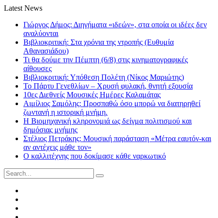
Latest News
Γιώργος Δήμος: Διηγήματα «ιδεών», στα οποία οι ιδέες δεν
αναλύονται
Βιβλιοκριτική: Στα χρόνια της ντροπής (Ευθυμία
Αθανασιάδου)
Τι θα δούμε την Πέμπτη (6/8) στις κινηματογραφικές
αίθουσες
Βιβλιοκριτική: Υπόθεση Πολέτη (Νίκος Μαριώτης)
Το Πάρτυ Γενεθλίων – Χρυσή φυλακή, θνητή εξουσία
10ες Διεθνείς Μουσικές Ημέρες Καλαμάτας
Αιμίλιος Σαμόλης: Προσπαθώ όσο μπορώ να διατηρηθεί
ζωντανή η ιστορική μνήμη.
Η Βιομηχανική κληρονομιά ως δείγμα πολιτισμού και
δημόσιας μνήμης
Στέλιος Πετράκης: Μουσική παράσταση «Μέτρα εαυτόν-και
αν αντέχεις μάθε τον»
Ο καλλιτέχνης που δοκίμασε κάθε ναρκωτικό
Search
for:
Facebook
Twitter
Instagram
LinkedIn