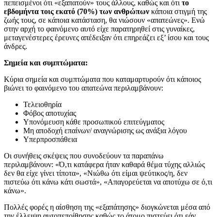
πεπεισμένοι ότι «εξαπατούν» τους άλλους, καθώς και ότι
το
εβδομήντα τοις εκατό (70%) των ανθρώπων
κάποια στιγμή της
ζωής τους, σε κάποια κατάσταση, θα νιώσουν «απατεώνες». Ενώ
στην αρχή το φαινόμενο αυτό είχε παρατηρηθεί στις γυναίκες,
μεταγενέστερες έρευνες απέδειξαν ότι επηρεάζει εξ’ ίσου και τους
άνδρες.
Σημεία και συμπτώματα:
Κύρια σημεία και συμπτώματα που καταμαρτυρούν ότι κάποιος
βιώνει το φαινόμενο του απατεώνα περιλαμβάνουν:
Τελειοθηρία
Φόβος αποτυχίας
Υπονόμευση κάθε προσωπικού επιτεύγματος
Μη αποδοχή επαίνων/ αναγνώρισης ως ανάξια λόγου
Υπερπροσπάθεια
Οι συνήθεις σκέψεις που συνοδεύουν τα παραπάνω
περιλαμβάνουν: «Ό,τι κατάφερα ήταν καθαρά θέμα τύχης αλλιώς
δεν θα είχε γίνει τίποτα», «Νιώθω ότι είμαι ψεύτικος/η, δεν
πιστεύω ότι κάνω κάτι σωστά», «Απαγορεύεται να αποτύχω σε ό,τι
κάνω».
Πολλές φορές η αίσθηση της «εξαπάτησης» διογκώνεται μέσα από
την έλλειψη αυτοπεποίθησης καθώς το άτομο πιστεύει ότι εάν