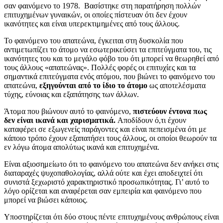
σαν φαινόμενο το 1978. Βασίστηκε στη παρατήρηση πολλών
επιτυχημένων γυναικών, οι οποίες πίστευαν ότι δεν έχουν
ικανότητες και είναι υπερεκτιμημένες από τους άλλους.
Το φαινόμενο του απατεώνα, έγκειται στη δυσκολία που
αντιμετωπίζει το άτομο να εσωτερικεύσει τα επιτεύγματα του, τις
ικανότητες του και το μεγάλο φόβο του ότι μπορεί να θεωρηθεί από
τους άλλους «απατεώνας». Πολλές φορές οι επιτυχίες και τα
σημαντικά επιτεύγματα ενός ατόμου, που βιώνει το φαινόμενο του
απατεώνα,
εξηγούνται από το ίδιο το άτομο
ως αποτελέσματα
τύχης, εύνοιας και εξαπάτησης των άλλων.
Άτομα που βιώνουν αυτό το φαινόμενο,
πιστεύουν έντονα πως
δεν είναι ικανά και χαρισματικά.
Αποδίδουν ό,τι έχουν
καταφέρει σε εξωγενείς παράγοντες και είναι πεπεισμένα ότι με
κάποιο τρόπο έχουν εξαπατήσει τους άλλους, οι οποίοι θεωρούν τα
εν λόγω άτομα απολύτως ικανά και επιτυχημένα.
Είναι αξιοσημείωτο ότι το φαινόμενο του απατεώνα δεν ανήκει στις
διαταραχές ψυχοπαθολογίας, αλλά ούτε και έχει αποδειχτεί ότι
συνιστά ξεχωριστό χαρακτηριστικό προσωπικότητας. Γι’ αυτό το
λόγο ορίζεται και αναφέρεται σαν εμπειρία και φαινόμενο που
μπορεί να βιώσει κάποιος.
Υποστηρίζεται ότι δύο στους πέντε επιτυχημένους ανθρώπους είναι