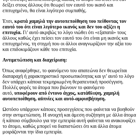
δείξει στους άλλους ότι θεωρεί τον εαυτό του ικανό και
επιτυχημένο, θα είναι λιγότερο συμπαθής.
Έτσι,
κρατά χαμηλά την αυτοπεποίθηση του πείθοντας τον
εαυτό του ότι είναι λιγότερο ικανός και δεν του αξίζει η
επιτυχία.
Γι’ αυτό ακριβώς το λόγο νιώθει ότι «εξαπατά» τους
άλλους καθώς έχει πείσει τον εαυτό του ότι είναι μη ικανός και
επιτυχημένος, τη στιγμή που οι άλλοι αναγνωρίζουν την αξία του
και επιδοκιμάζουν κάθε του επιτυχία.
Αντιμετώπιση και διαχείριση:
Όπως αναφέρθηκε, το φαινόμενο του απατεώνα δεν θεωρείται
διαταραχή ή χαρακτηριστικό προσωπικότητας και γι’ αυτό το λόγο
δεν υπάρχει κάποια τεκμηριωμένη θεραπευτική προσέγγιση.
Πολλές φορές τα άτομα που βιώνουν το φαινόμενο
αυτό,
υποφέρουν από έντονο άγχος, κατάθλιψη, χαμηλή
αυτοπεποίθηση, αϋπνίες και αυτό-αμφισβήτηση.
Ωστόσο υπάρχουν κάποιες προσεγγίσεις που φαίνεται να βοηθούν
στην αντιμετώπιση. Η ανοιχτή και άμεση συζήτηση με άλλα άτομα
ή κάποιο σύμβουλο για την εμπειρία αυτή φαίνεται να ανακουφίζει
το άτομο, καθώς μπορεί να διαπιστώσει ότι και άλλα άτομα
μοιράζονται την ίδια εμπειρία.