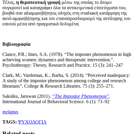
Τέλος,
η θεραπευτική γραφή
μέσω της οποίας το άτομο
συγκροτεί και καταγράφει όλα τα αντικειμενικά επιτεύγματα του,
βοηθά σαν αδιαμφισβήτητος οδηγός στη σταδιακή κατάρριψη της
αυτό-αμφισβήτησης και τον επαναπροσδιορισμό της αντίληψης του
εαυτού μέσα από πραγματικά δεδομένα.
Βιβλιογραφία
Clance, P.R.; Imes, S.A. (1978). “The imposter phenomenon in high
achieving women: dynamics and therapeutic intervention.”.
Psychotherapy: Theory, Research and Practice. 15 (3): 241–247
Clark, M.; Vardeman, K.; Barba, S. (2014). “Perceived inadequacy:
A study of the impostor phenomenon among college and research
librarians”. College & Research Libraries. 75 (3): 255–271.
Sakulku, Jaruwan (2011).
“The Impostor Phenomenon”
.
International Journal of Behavioral Science. 6 (1): 73–92
melapus
TAGS:
ΨΥΧΟΛΟΓΙΑ
Related posts