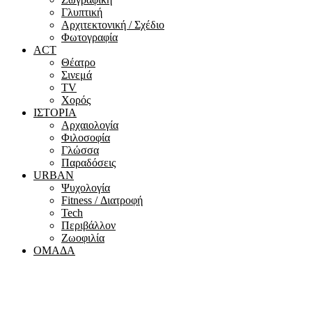
Γλυπτική
Αρχιτεκτονική / Σχέδιο
Φωτογραφία
ACT
Θέατρο
Σινεμά
ΤV
Χορός
ΙΣΤΟΡΙΑ
Αρχαιολογία
Φιλοσοφία
Γλώσσα
Παραδόσεις
URBAN
Ψυχολογία
Fitness / Διατροφή
Tech
Περιβάλλον
Ζωοφιλία
ΟΜΑΔΑ