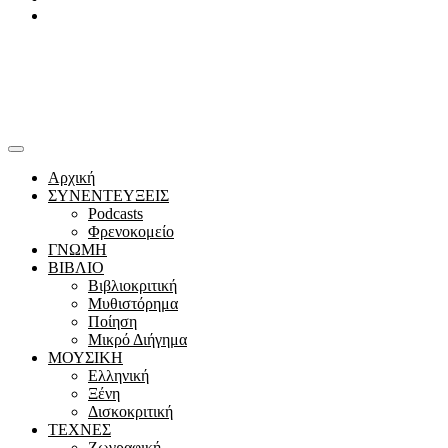
Youtube
Αρχική
ΣΥΝΕΝΤΕΥΞΕΙΣ
Podcasts
Φρενοκομείο
ΓΝΩΜΗ
ΒΙΒΛΙΟ
Βιβλιοκριτική
Μυθιστόρημα
Ποίηση
Μικρό Διήγημα
ΜΟΥΣΙΚΗ
Ελληνική
Ξένη
Δισκοκριτική
ΤΕΧΝΕΣ
Ζωγραφική