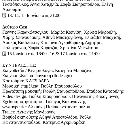
Τασσόπουλος, Άννα Χατζηλία, Σοφία Σιδηροπούλου, Ελένη
Λαπούρτα
🗓️ 13, 14, 15 Ιουνίου στις 21:00
Δεύτερο Cast
Γιάννης Καρακώτσογλου, Μαρίζα Καπνίση, Χρύσα Μαρούλη,
Χάρης Σπανουδάκης, Αθηνά Μπατζογιάννη, Ελισάβετ Μπαχτσή,
Λουκάς Βασιλάκης, Κατερίνα Αγκριθαράκη, Δημήτρης
Πολυχρόνου, Σοφία Καρατζιά, Χριστίνα Μπελίτσου
🗓️ 15 Ιουνίου στις 18:00 | 16 & 17 Ιουνίου στις 21:00
ΣΥΝΤΕΛΕΣΤΕΣ:
Σκηνοθεσία / Κινησιολογία: Κατερίνα Μπουζάνη
Σκηνικά: Φλώρα Γιαννάκη (flodesign)
Κοστούμια: ΚΛΕΨύΔΡΑ
Μουσική επιμέλεια: Γιούλη Σταυροπούλου
Πρωτότυπη μουσική: Γιούλη Σταυροπούλου, Σταύρος Κατσούλης
Video design: Γιούλη Σταυροπούλου, Παναγιώτης Κακογιάννης
Σχεδιασμός φωτισμού: Γιώργος Κακογιάννης
Φωτογραφία: Αλκυόνη Παπακωνσταντοπούλου
Trailer: Αντώνης Μανδρανής
Βοηθοί σκηνοθέτη: Αθηνά Αποστολίδου, Ρούλα
Κωνσταντινοπούλου, Κατερίνα Αγκριθαράκη