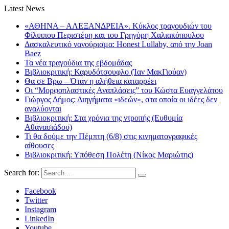
Latest News
«ΑΘΗΝΑ – ΑΛΕΞΑΝΔΡΕΙΑ». Κύκλος τραγουδιών του
Φίλιππου Περιστέρη και του Γρηγόρη Χαλιακόπουλου
Δασκαλευτικό νανούρισμα: Honest Lullaby, από την Joan
Baez
Τα νέα τραγούδια της εβδομάδας
Βιβλιοκριτική: Καρυδότσουφλο (Ίαν ΜακΓιούαν)
Θα σε Βρω – Όταν η αλήθεια καταρρέει
Οι “Μορφοπλαστικές Αναπλάσεις” του Κώστα Ευαγγελάτου
Γιώργος Δήμος: Διηγήματα «ιδεών», στα οποία οι ιδέες δεν
αναλύονται
Βιβλιοκριτική: Στα χρόνια της ντροπής (Ευθυμία
Αθανασιάδου)
Τι θα δούμε την Πέμπτη (6/8) στις κινηματογραφικές
αίθουσες
Βιβλιοκριτική: Υπόθεση Πολέτη (Νίκος Μαριώτης)
Search for:
Facebook
Twitter
Instagram
LinkedIn
Youtube