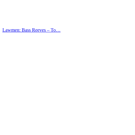
Lawmen: Bass Reeves – Το…