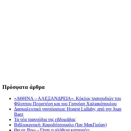
Πρόσφατα άρθρα
«ΑΘΗΝΑ – ΑΛΕΞΑΝΔΡΕΙΑ». Κύκλος τραγουδιών του
Φίλιππου Περιστέρη και του Γρηγόρη Χαλιακόπουλου
Δασκαλευτικό νανούρισμα: Honest Lullaby, από την Joan
Baez
Τα νέα τραγούδια της εβδομάδας
Βιβλιοκριτική: Καρυδότσουφλο (Ίαν ΜακΓιούαν)
Θα σε Βρω – Όταν η αλήθεια καταρρέει