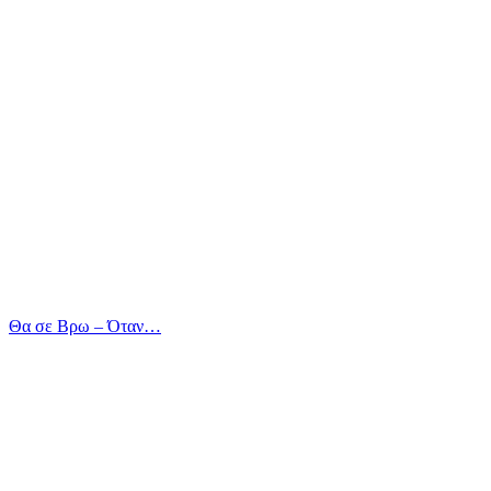
Θα σε Βρω – Όταν…