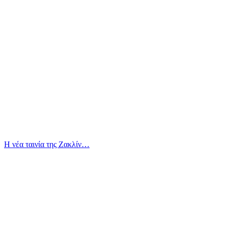
Η νέα ταινία της Ζακλίν…