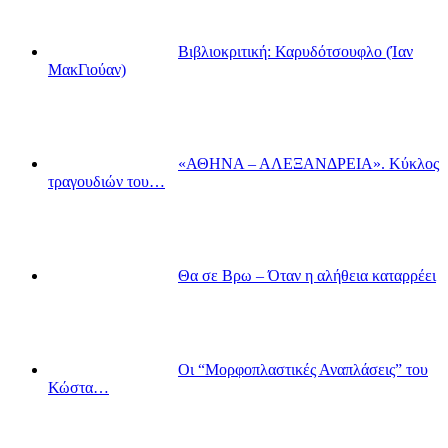
Βιβλιοκριτική: Καρυδότσουφλο (Ίαν
ΜακΓιούαν)
«ΑΘΗΝΑ – ΑΛΕΞΑΝΔΡΕΙΑ». Κύκλος
τραγουδιών του…
Θα σε Βρω – Όταν η αλήθεια καταρρέει
Οι “Μορφοπλαστικές Αναπλάσεις” του
Κώστα…