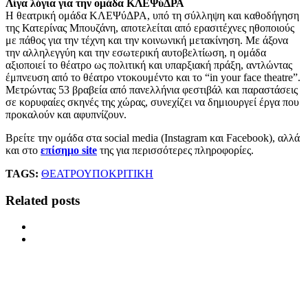
Λίγα λόγια για την ομάδα ΚΛΕΨύΔΡΑ
Η θεατρική ομάδα ΚΛΕΨύΔΡΑ, υπό τη σύλληψη και καθοδήγηση
της Κατερίνας Μπουζάνη, αποτελείται από ερασιτέχνες ηθοποιούς
με πάθος για την τέχνη και την κοινωνική μετακίνηση. Με άξονα
την αλληλεγγύη και την εσωτερική αυτοβελτίωση, η ομάδα
αξιοποιεί το θέατρο ως πολιτική και υπαρξιακή πράξη, αντλώντας
έμπνευση από το θέατρο ντοκουμέντο και το “in your face theatre”.
Μετρώντας 53 βραβεία από πανελλήνια φεστιβάλ και παραστάσεις
σε κορυφαίες σκηνές της χώρας, συνεχίζει να δημιουργεί έργα που
προκαλούν και αφυπνίζουν.
Βρείτε την ομάδα στα social media (Instagram και Facebook), αλλά
και στο
επίσημο site
της για περισσότερες πληροφορίες.
TAGS:
ΘΕΑΤΡΟ
ΥΠΟΚΡΙΤΙΚΗ
Related posts