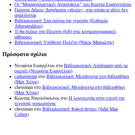
Οι “Μορφοπλαστικές Αναπλάσεις” του Κώστα Ευαγγελάτου
Γιώργος Δήμος: Διηγήματα «ιδεών», στα οποία οι ιδέες δεν
αναλύονται
Βιβλιοκριτική: Στα χρόνια της ντροπής (Ευθυμία
Αθανασιάδου)
Τι θα δούμε την Πέμπτη (6/8) στις κινηματογραφικές
αίθουσες
Βιβλιοκριτική: Υπόθεση Πολέτη (Νίκος Μαριώτης)
Πρόσφατα σχόλια
Νεοφύτα Ευαγγέλου
στο
Βιβλιοκριτική: Απόδραση από τις
σιωπές (Νεοφύτα Ευαγγέλου)
culturepoint
στο
Βιβλιοκριτική: Μεσάνυχτα στη βιβλιοθήκη
(Ματ Χέιγκ)
chessman
στο
Βιβλιοκριτική: Μεσάνυχτα στη βιβλιοθήκη
(Ματ Χέιγκ)
Κώστας Νικολόπουλος
στο
Η λογοτεχνία στην εποχή της
τεχνητής νοημοσύνης
chessman
στο
Βιβλιοκριτική: Κακοί άντρες (Julie Mae
Cohen)