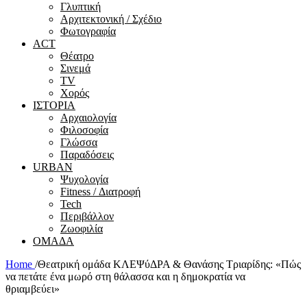
Γλυπτική
Αρχιτεκτονική / Σχέδιο
Φωτογραφία
ACT
Θέατρο
Σινεμά
ΤV
Χορός
ΙΣΤΟΡΙΑ
Αρχαιολογία
Φιλοσοφία
Γλώσσα
Παραδόσεις
URBAN
Ψυχολογία
Fitness / Διατροφή
Tech
Περιβάλλον
Ζωοφιλία
ΟΜΑΔΑ
Home
/
Θεατρική ομάδα ΚΛΕΨύΔΡΑ & Θανάσης Τριαρίδης: «Πώς
να πετάτε ένα μωρό στη θάλασσα και η δημοκρατία να
θριαμβεύει»