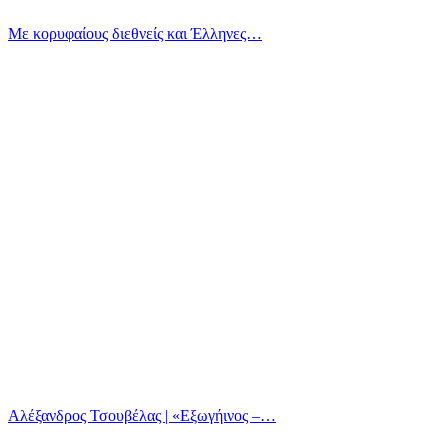
Με κορυφαίους διεθνείς και Έλληνες…
Αλέξανδρος Τσουβέλας | «Εξωγήινος –…