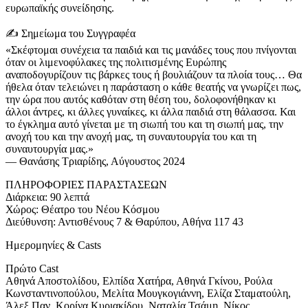
ευρωπαϊκής συνείδησης.
✍️ Σημείωμα του Συγγραφέα
«Σκέφτομαι συνέχεια τα παιδιά και τις μανάδες τους που πνίγονται
όταν οι λιμενοφύλακες της πολιτισμένης Ευρώπης
αναποδογυρίζουν τις βάρκες τους ή βουλιάζουν τα πλοία τους… Θα
ήθελα όταν τελειώνει η παράσταση ο κάθε θεατής να γνωρίζει πως,
την ώρα που αυτός καθόταν στη θέση του, δολοφονήθηκαν κι
άλλοι άντρες, κι άλλες γυναίκες, κι άλλα παιδιά στη θάλασσα. Και
το έγκλημα αυτό γίνεται με τη σιωπή του και τη σιωπή μας, την
ανοχή του και την ανοχή μας, τη συναυτουργία του και τη
συναυτουργία μας.»
— Θανάσης Τριαρίδης, Αύγουστος 2024
ΠΛΗΡΟΦΟΡΙΕΣ ΠΑΡΑΣΤΑΣΕΩΝ
Διάρκεια: 90 λεπτά
Χώρος: Θέατρο του Νέου Κόσμου
Διεύθυνση: Αντισθένους 7 & Θαρύπου, Αθήνα 117 43
Ημερομηνίες & Casts
Πρώτο Cast
Αθηνά Αποστολίδου, Ελπίδα Χατήρα, Αθηνά Γκίνου, Ρούλα
Κωνσταντινοπούλου, Μελίτα Μουγκογιάννη, Ελίζα Σταματούλη,
Άλεξ Παν, Κορίνα Κυριακίδου, Ναταλία Τσάμη, Νίκος