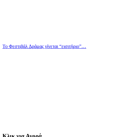
Το Φεστιβάλ Δράμας γίνεται “εισιτήριο”…
Κλικ για Αγορά