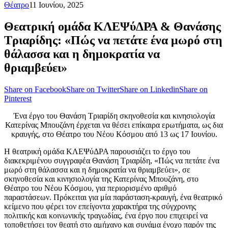
Θέατρο
11 Ιουνίου, 2025
Θεατρική ομάδα ΚΛΕΨύΔΡΑ & Θανάσης
Τριαρίδης: «Πώς να πετάτε ένα μωρό στη
θάλασσα και η δημοκρατία να
θριαμβεύει»
Share on Facebook
Share on Twitter
Share on Linkedin
Share on
Pinterest
Ένα έργο του Θανάση Τριαρίδη σκηνοθεσία και κινησιολογία
Κατερίνας Μπουζάνη έρχεται να θέσει επίκαιρα ερωτήματα, ως δια
κραυγής, στο Θέατρο του Νέου Κόσμου από 13 ως 17 Ιουνίου.
Η θεατρική ομάδα ΚΛΕΨύΔΡΑ παρουσιάζει το έργο του
διακεκριμένου συγγραφέα Θανάση Τριαρίδη, «Πώς να πετάτε ένα
μωρό στη θάλασσα και η δημοκρατία να θριαμβεύει», σε
σκηνοθεσία και κινησιολογία της Κατερίνας Μπουζάνη, στο
Θέατρο του Νέου Κόσμου, για περιορισμένο αριθμό
παραστάσεων. Πρόκειται για μία παράσταση-κραυγή, ένα θεατρικό
κείμενο που φέρει τον επείγοντα χαρακτήρα της σύγχρονης
πολιτικής και κοινωνικής τραγωδίας, ένα έργο που επιχειρεί να
τοποθετήσει τον θεατή στο αμήχανο και συνάμα ένοχο παρόν της