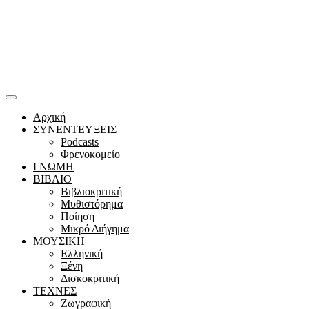
Αρχική
ΣΥΝΕΝΤΕΥΞΕΙΣ
Podcasts
Φρενοκομείο
ΓΝΩΜΗ
ΒΙΒΛΙΟ
Βιβλιοκριτική
Μυθιστόρημα
Ποίηση
Μικρό Διήγημα
ΜΟΥΣΙΚΗ
Ελληνική
Ξένη
Δισκοκριτική
ΤΕΧΝΕΣ
Ζωγραφική