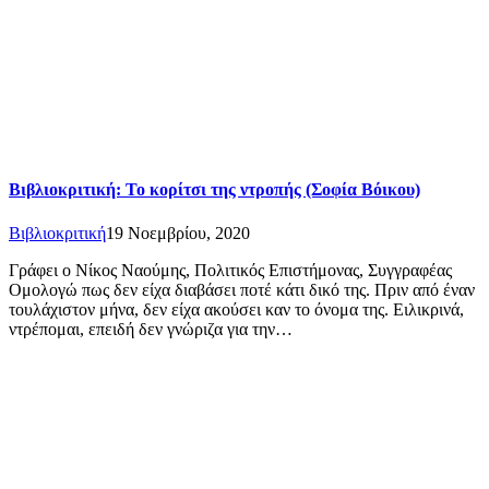
Βιβλιοκριτική: Το κορίτσι της ντροπής (Σοφία Βόικου)
Βιβλιοκριτική
19 Νοεμβρίου, 2020
Γράφει ο Νίκος Ναούμης, Πολιτικός Επιστήμονας, Συγγραφέας
Ομολογώ πως δεν είχα διαβάσει ποτέ κάτι δικό της. Πριν από έναν
τουλάχιστον μήνα, δεν είχα ακούσει καν το όνομα της. Ειλικρινά,
ντρέπομαι, επειδή δεν γνώριζα για την…