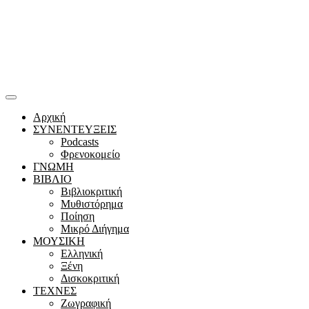
Αρχική
ΣΥΝΕΝΤΕΥΞΕΙΣ
Podcasts
Φρενοκομείο
ΓΝΩΜΗ
ΒΙΒΛΙΟ
Βιβλιοκριτική
Μυθιστόρημα
Ποίηση
Μικρό Διήγημα
ΜΟΥΣΙΚΗ
Ελληνική
Ξένη
Δισκοκριτική
ΤΕΧΝΕΣ
Ζωγραφική