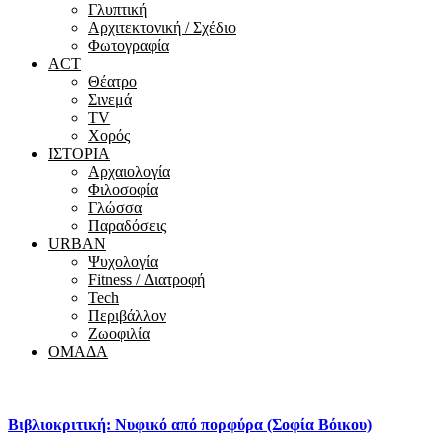
Γλυπτική
Αρχιτεκτονική / Σχέδιο
Φωτογραφία
ACT
Θέατρο
Σινεμά
ΤV
Χορός
ΙΣΤΟΡΙΑ
Αρχαιολογία
Φιλοσοφία
Γλώσσα
Παραδόσεις
URBAN
Ψυχολογία
Fitness / Διατροφή
Tech
Περιβάλλον
Ζωοφιλία
ΟΜΑΔΑ
Βιβλιοκριτική: Νυφικό από πορφύρα (Σοφία Βόικου)