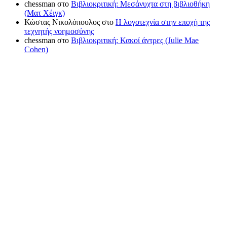
chessman
στο
Βιβλιοκριτική: Μεσάνυχτα στη βιβλιοθήκη
(Ματ Χέιγκ)
Κώστας Νικολόπουλος
στο
Η λογοτεχνία στην εποχή της
τεχνητής νοημοσύνης
chessman
στο
Βιβλιοκριτική: Κακοί άντρες (Julie Mae
Cohen)