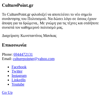
CulturePoint.gr
Το CulturePoint.gr φιλοδοξεί να αποτελέσει το νέο σημείο
συνάντησης του Πολιτισμού. Να δώσει λόγο σε όσους έχουν
άποψη για τα δρώμενα,. Με γνώμη για τις τέχνες και οτιδήποτε
συνιστά τον καθημερινό πολιτισμό μας.
Διαχείριση: Κωνσταντίνος Μανίκας
Επικοινωνία
Phone:
6944472131
Email:
culturepointgr@yahoo.com
Facebook
Twitter
Instagram
LinkedIn
Youtube
Go Up