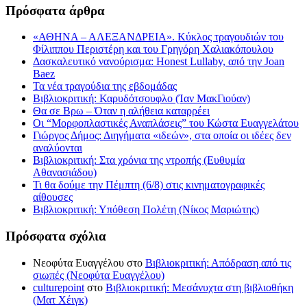
Πρόσφατα άρθρα
«ΑΘΗΝΑ – ΑΛΕΞΑΝΔΡΕΙΑ». Κύκλος τραγουδιών του
Φίλιππου Περιστέρη και του Γρηγόρη Χαλιακόπουλου
Δασκαλευτικό νανούρισμα: Honest Lullaby, από την Joan
Baez
Τα νέα τραγούδια της εβδομάδας
Βιβλιοκριτική: Καρυδότσουφλο (Ίαν ΜακΓιούαν)
Θα σε Βρω – Όταν η αλήθεια καταρρέει
Οι “Μορφοπλαστικές Αναπλάσεις” του Κώστα Ευαγγελάτου
Γιώργος Δήμος: Διηγήματα «ιδεών», στα οποία οι ιδέες δεν
αναλύονται
Βιβλιοκριτική: Στα χρόνια της ντροπής (Ευθυμία
Αθανασιάδου)
Τι θα δούμε την Πέμπτη (6/8) στις κινηματογραφικές
αίθουσες
Βιβλιοκριτική: Υπόθεση Πολέτη (Νίκος Μαριώτης)
Πρόσφατα σχόλια
Νεοφύτα Ευαγγέλου
στο
Βιβλιοκριτική: Απόδραση από τις
σιωπές (Νεοφύτα Ευαγγέλου)
culturepoint
στο
Βιβλιοκριτική: Μεσάνυχτα στη βιβλιοθήκη
(Ματ Χέιγκ)