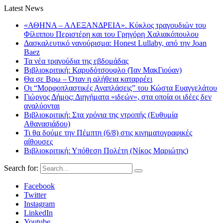
Latest News
«ΑΘΗΝΑ – ΑΛΕΞΑΝΔΡΕΙΑ». Κύκλος τραγουδιών του
Φίλιππου Περιστέρη και του Γρηγόρη Χαλιακόπουλου
Δασκαλευτικό νανούρισμα: Honest Lullaby, από την Joan
Baez
Τα νέα τραγούδια της εβδομάδας
Βιβλιοκριτική: Καρυδότσουφλο (Ίαν ΜακΓιούαν)
Θα σε Βρω – Όταν η αλήθεια καταρρέει
Οι “Μορφοπλαστικές Αναπλάσεις” του Κώστα Ευαγγελάτου
Γιώργος Δήμος: Διηγήματα «ιδεών», στα οποία οι ιδέες δεν
αναλύονται
Βιβλιοκριτική: Στα χρόνια της ντροπής (Ευθυμία
Αθανασιάδου)
Τι θα δούμε την Πέμπτη (6/8) στις κινηματογραφικές
αίθουσες
Βιβλιοκριτική: Υπόθεση Πολέτη (Νίκος Μαριώτης)
Search for:
Facebook
Twitter
Instagram
LinkedIn
Youtube