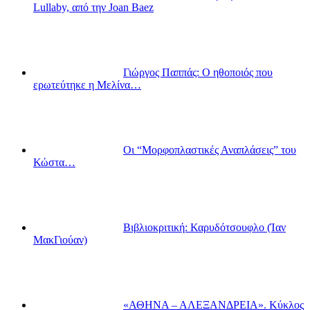
Lullaby, από την Joan Baez
Γιώργος Παππάς: Ο ηθοποιός που
ερωτεύτηκε η Μελίνα…
Οι “Μορφοπλαστικές Αναπλάσεις” του
Κώστα…
Βιβλιοκριτική: Καρυδότσουφλο (Ίαν
ΜακΓιούαν)
«ΑΘΗΝΑ – ΑΛΕΞΑΝΔΡΕΙΑ». Κύκλος