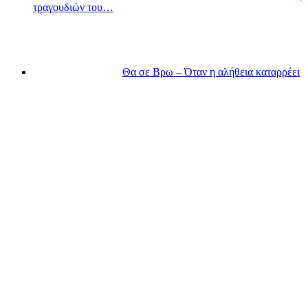
τραγουδιών του…
Θα σε Βρω – Όταν η αλήθεια καταρρέει