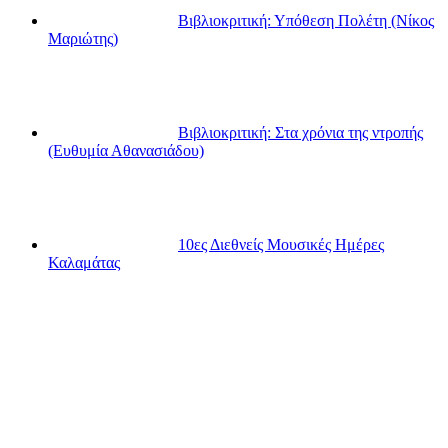
Βιβλιοκριτική: Υπόθεση Πολέτη (Νίκος
Μαριώτης)
Βιβλιοκριτική: Στα χρόνια της ντροπής
(Ευθυμία Αθανασιάδου)
10ες Διεθνείς Μουσικές Ημέρες
Καλαμάτας