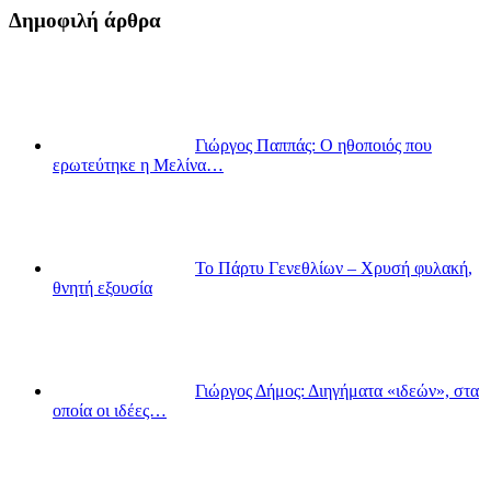
Δημοφιλή άρθρα
Γιώργος Παππάς: Ο ηθοποιός που
ερωτεύτηκε η Μελίνα…
Το Πάρτυ Γενεθλίων – Χρυσή φυλακή,
θνητή εξουσία
Γιώργος Δήμος: Διηγήματα «ιδεών», στα
οποία οι ιδέες…