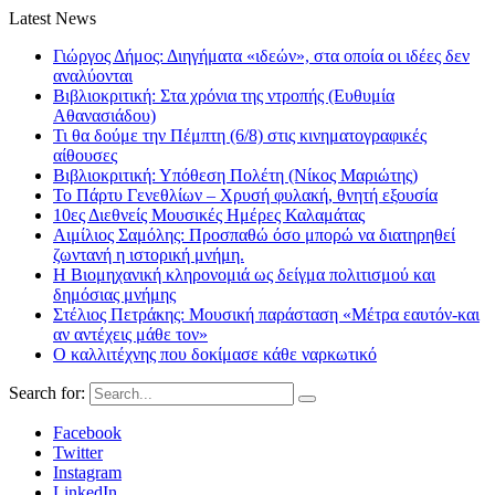
Latest News
Γιώργος Δήμος: Διηγήματα «ιδεών», στα οποία οι ιδέες δεν
αναλύονται
Βιβλιοκριτική: Στα χρόνια της ντροπής (Ευθυμία
Αθανασιάδου)
Τι θα δούμε την Πέμπτη (6/8) στις κινηματογραφικές
αίθουσες
Βιβλιοκριτική: Υπόθεση Πολέτη (Νίκος Μαριώτης)
Το Πάρτυ Γενεθλίων – Χρυσή φυλακή, θνητή εξουσία
10ες Διεθνείς Μουσικές Ημέρες Καλαμάτας
Αιμίλιος Σαμόλης: Προσπαθώ όσο μπορώ να διατηρηθεί
ζωντανή η ιστορική μνήμη.
Η Βιομηχανική κληρονομιά ως δείγμα πολιτισμού και
δημόσιας μνήμης
Στέλιος Πετράκης: Μουσική παράσταση «Μέτρα εαυτόν-και
αν αντέχεις μάθε τον»
Ο καλλιτέχνης που δοκίμασε κάθε ναρκωτικό
Search for:
Facebook
Twitter
Instagram
LinkedIn