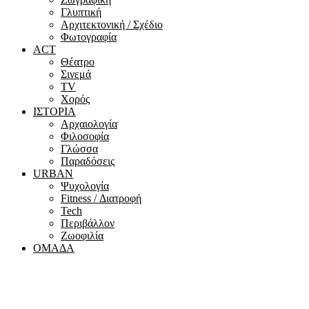
Γλυπτική
Αρχιτεκτονική / Σχέδιο
Φωτογραφία
ACT
Θέατρο
Σινεμά
ΤV
Χορός
ΙΣΤΟΡΙΑ
Αρχαιολογία
Φιλοσοφία
Γλώσσα
Παραδόσεις
URBAN
Ψυχολογία
Fitness / Διατροφή
Tech
Περιβάλλον
Ζωοφιλία
ΟΜΑΔΑ