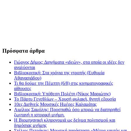
Πρόσφατα άρθρα
Γιώργος Δήμος: Διηγήματα «ιδεών», στα οποία οι ιδέες δεν
αναλύονται
Βιβλιοκριτική: Στα χρόνια της ντροπής (Ευθυμία
Αθανασιάδου)
Τι θα δούμε την Πέμπτη (6/8) στις κινηματογραφικές
αίθουσες
Βιβλιοκριτική: Υπόθεση Πολέτη (Νίκος Μαριώτης)
Το Πάρτυ Γενεθλίων – Χρυσή φυλακή, θνητή εξουσία
10ες Διεθνείς Μουσικές Ημέρες Καλαμάτας
Αιμίλιος Σαμόλης: Προσπαθώ όσο μπορώ να διατηρηθεί
ζωντανή η ιστορική μνήμη.
Η Βιομηχανική κληρονομιά ως δείγμα πολιτισμού και
δημόσιας μνήμης
Στέλιος Πετράκης: Μουσική παράσταση «Μέτρα εαυτόν-και