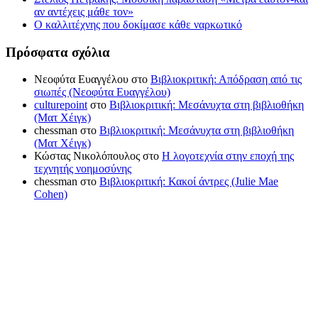
αν αντέχεις μάθε τον»
Ο καλλιτέχνης που δοκίμασε κάθε ναρκωτικό
Πρόσφατα σχόλια
Νεοφύτα Ευαγγέλου
στο
Βιβλιοκριτική: Απόδραση από τις
σιωπές (Νεοφύτα Ευαγγέλου)
culturepoint
στο
Βιβλιοκριτική: Μεσάνυχτα στη βιβλιοθήκη
(Ματ Χέιγκ)
chessman
στο
Βιβλιοκριτική: Μεσάνυχτα στη βιβλιοθήκη
(Ματ Χέιγκ)
Κώστας Νικολόπουλος
στο
Η λογοτεχνία στην εποχή της
τεχνητής νοημοσύνης
chessman
στο
Βιβλιοκριτική: Κακοί άντρες (Julie Mae
Cohen)