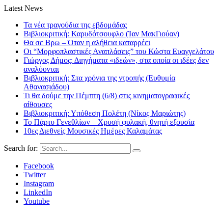
Latest News
Τα νέα τραγούδια της εβδομάδας
Βιβλιοκριτική: Καρυδότσουφλο (Ίαν ΜακΓιούαν)
Θα σε Βρω – Όταν η αλήθεια καταρρέει
Οι “Μορφοπλαστικές Αναπλάσεις” του Κώστα Ευαγγελάτου
Γιώργος Δήμος: Διηγήματα «ιδεών», στα οποία οι ιδέες δεν
αναλύονται
Βιβλιοκριτική: Στα χρόνια της ντροπής (Ευθυμία
Αθανασιάδου)
Τι θα δούμε την Πέμπτη (6/8) στις κινηματογραφικές
αίθουσες
Βιβλιοκριτική: Υπόθεση Πολέτη (Νίκος Μαριώτης)
Το Πάρτυ Γενεθλίων – Χρυσή φυλακή, θνητή εξουσία
10ες Διεθνείς Μουσικές Ημέρες Καλαμάτας
Search for:
Facebook
Twitter
Instagram
LinkedIn
Youtube