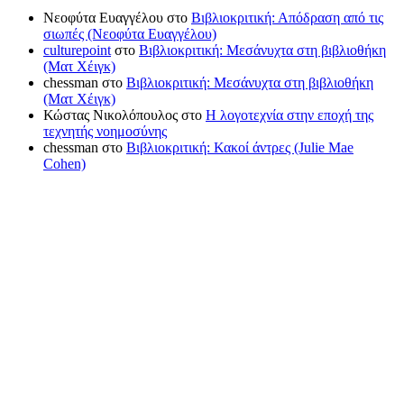
Νεοφύτα Ευαγγέλου
στο
Βιβλιοκριτική: Απόδραση από τις
σιωπές (Νεοφύτα Ευαγγέλου)
culturepoint
στο
Βιβλιοκριτική: Μεσάνυχτα στη βιβλιοθήκη
(Ματ Χέιγκ)
chessman
στο
Βιβλιοκριτική: Μεσάνυχτα στη βιβλιοθήκη
(Ματ Χέιγκ)
Κώστας Νικολόπουλος
στο
Η λογοτεχνία στην εποχή της
τεχνητής νοημοσύνης
chessman
στο
Βιβλιοκριτική: Κακοί άντρες (Julie Mae
Cohen)