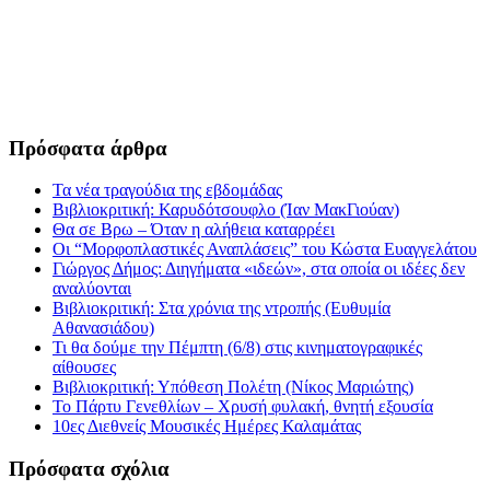
Πρόσφατα άρθρα
Τα νέα τραγούδια της εβδομάδας
Βιβλιοκριτική: Καρυδότσουφλο (Ίαν ΜακΓιούαν)
Θα σε Βρω – Όταν η αλήθεια καταρρέει
Οι “Μορφοπλαστικές Αναπλάσεις” του Κώστα Ευαγγελάτου
Γιώργος Δήμος: Διηγήματα «ιδεών», στα οποία οι ιδέες δεν
αναλύονται
Βιβλιοκριτική: Στα χρόνια της ντροπής (Ευθυμία
Αθανασιάδου)
Τι θα δούμε την Πέμπτη (6/8) στις κινηματογραφικές
αίθουσες
Βιβλιοκριτική: Υπόθεση Πολέτη (Νίκος Μαριώτης)
Το Πάρτυ Γενεθλίων – Χρυσή φυλακή, θνητή εξουσία
10ες Διεθνείς Μουσικές Ημέρες Καλαμάτας
Πρόσφατα σχόλια