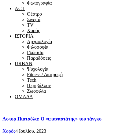
Φωτογραφία
ACT
Θέατρο
Σινεμά
ΤV
Χορός
ΙΣΤΟΡΙΑ
Αρχαιολογία
Φιλοσοφία
Γλώσσα
Παραδόσεις
URBAN
Ψυχολογία
Fitness / Διατροφή
Tech
Περιβάλλον
Ζωοφιλία
ΟΜΑΔΑ
Άστορ Πιατσόλα: Ο «επαναστάτης» του τάνγκο
Χορός
4 Ιουλίου, 2023