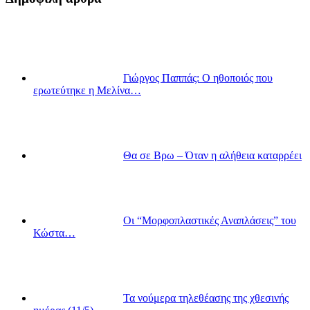
Γιώργος Παππάς: Ο ηθοποιός που
ερωτεύτηκε η Μελίνα…
Θα σε Βρω – Όταν η αλήθεια καταρρέει
Οι “Μορφοπλαστικές Αναπλάσεις” του
Κώστα…
Τα νούμερα τηλεθέασης της χθεσινής