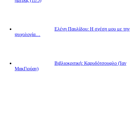
ημέρας (11/5)
Ελένη Παυλίδου: Η σχέση μου με την
ψυχολογία…
Βιβλιοκριτική: Καρυδότσουφλο (Ίαν
ΜακΓιούαν)