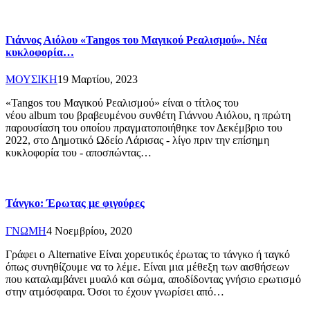
Γιάννος Αιόλου «Tangos του Μαγικού Ρεαλισμού». Νέα
κυκλοφορία…
ΜΟΥΣΙΚΗ
19 Μαρτίου, 2023
«Tangos του Μαγικού Ρεαλισμού» είναι ο τίτλος του
νέου album του βραβευμένου συνθέτη Γιάννου Αιόλου, η πρώτη
παρουσίαση του οποίου πραγματοποιήθηκε τον Δεκέμβριο του
2022, στο Δημοτικό Ωδείο Λάρισας - λίγο πριν την επίσημη
κυκλοφορία του - αποσπώντας…
Τάνγκο: Έρωτας με φιγούρες
ΓΝΩΜΗ
4 Νοεμβρίου, 2020
Γράφει ο Alternative Είναι χορευτικός έρωτας το τάνγκο ή ταγκό
όπως συνηθίζουμε να το λέμε. Είναι μια μέθεξη των αισθήσεων
που καταλαμβάνει μυαλό και σώμα, αποδίδοντας γνήσιο ερωτισμό
στην ατμόσφαιρα. Όσοι το έχουν γνωρίσει από…