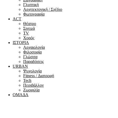
Γλυπτική
Αρχιτεκτονική / Σχέδιο
Φωτογραφία
ACT
Θέατρο
Σινεμά
ΤV
Χορός
ΙΣΤΟΡΙΑ
Αρχαιολογία
Φιλοσοφία
Γλώσσα
Παραδόσεις
URBAN
Ψυχολογία
Fitness / Διατροφή
Tech
Περιβάλλον
Ζωοφιλία
ΟΜΑΔΑ