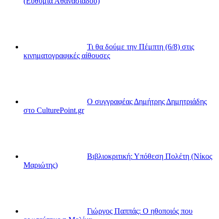
(Ευθυμία Αθανασιάδου)
Τι θα δούμε την Πέμπτη (6/8) στις
κινηματογραφικές αίθουσες
Ο συγγραφέας Δημήτρης Δημητριάδης
στο CulturePoint.gr
Βιβλιοκριτική: Υπόθεση Πολέτη (Νίκος
Μαριώτης)
Γιώργος Παππάς: Ο ηθοποιός που