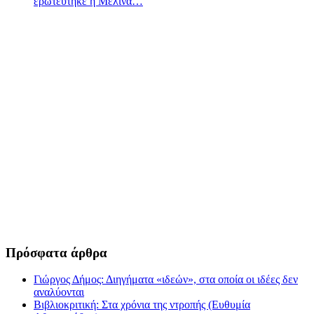
ερωτεύτηκε η Μελίνα…
Πρόσφατα άρθρα
Γιώργος Δήμος: Διηγήματα «ιδεών», στα οποία οι ιδέες δεν
αναλύονται
Βιβλιοκριτική: Στα χρόνια της ντροπής (Ευθυμία