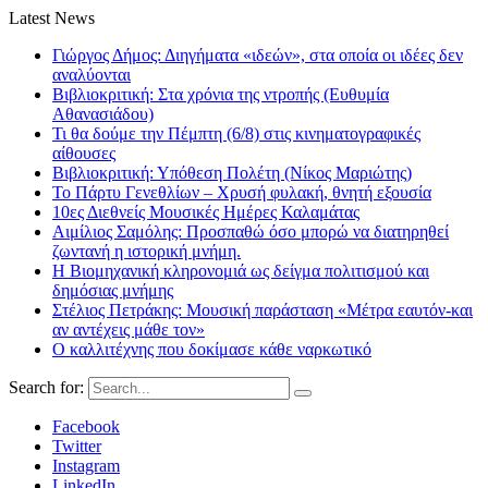
Latest News
Γιώργος Δήμος: Διηγήματα «ιδεών», στα οποία οι ιδέες δεν
αναλύονται
Βιβλιοκριτική: Στα χρόνια της ντροπής (Ευθυμία
Αθανασιάδου)
Τι θα δούμε την Πέμπτη (6/8) στις κινηματογραφικές
αίθουσες
Βιβλιοκριτική: Υπόθεση Πολέτη (Νίκος Μαριώτης)
Το Πάρτυ Γενεθλίων – Χρυσή φυλακή, θνητή εξουσία
10ες Διεθνείς Μουσικές Ημέρες Καλαμάτας
Αιμίλιος Σαμόλης: Προσπαθώ όσο μπορώ να διατηρηθεί
ζωντανή η ιστορική μνήμη.
Η Βιομηχανική κληρονομιά ως δείγμα πολιτισμού και
δημόσιας μνήμης
Στέλιος Πετράκης: Μουσική παράσταση «Μέτρα εαυτόν-και
αν αντέχεις μάθε τον»
Ο καλλιτέχνης που δοκίμασε κάθε ναρκωτικό
Search for:
Facebook
Twitter
Instagram
LinkedIn