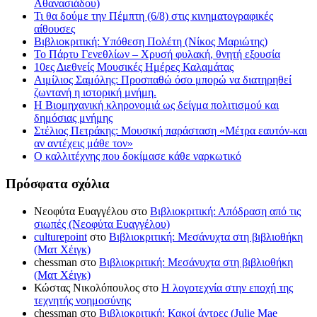
Αθανασιάδου)
Τι θα δούμε την Πέμπτη (6/8) στις κινηματογραφικές
αίθουσες
Βιβλιοκριτική: Υπόθεση Πολέτη (Νίκος Μαριώτης)
Το Πάρτυ Γενεθλίων – Χρυσή φυλακή, θνητή εξουσία
10ες Διεθνείς Μουσικές Ημέρες Καλαμάτας
Αιμίλιος Σαμόλης: Προσπαθώ όσο μπορώ να διατηρηθεί
ζωντανή η ιστορική μνήμη.
Η Βιομηχανική κληρονομιά ως δείγμα πολιτισμού και
δημόσιας μνήμης
Στέλιος Πετράκης: Μουσική παράσταση «Μέτρα εαυτόν-και
αν αντέχεις μάθε τον»
Ο καλλιτέχνης που δοκίμασε κάθε ναρκωτικό
Πρόσφατα σχόλια
Νεοφύτα Ευαγγέλου
στο
Βιβλιοκριτική: Απόδραση από τις
σιωπές (Νεοφύτα Ευαγγέλου)
culturepoint
στο
Βιβλιοκριτική: Μεσάνυχτα στη βιβλιοθήκη
(Ματ Χέιγκ)
chessman
στο
Βιβλιοκριτική: Μεσάνυχτα στη βιβλιοθήκη
(Ματ Χέιγκ)
Κώστας Νικολόπουλος
στο
Η λογοτεχνία στην εποχή της
τεχνητής νοημοσύνης
chessman
στο
Βιβλιοκριτική: Κακοί άντρες (Julie Mae