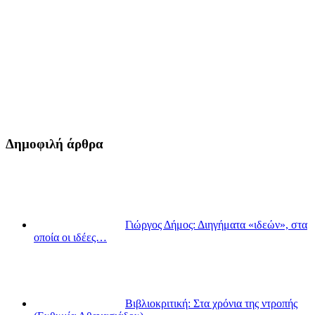
Δημοφιλή άρθρα
Γιώργος Δήμος: Διηγήματα «ιδεών», στα
οποία οι ιδέες…
Βιβλιοκριτική: Στα χρόνια της ντροπής