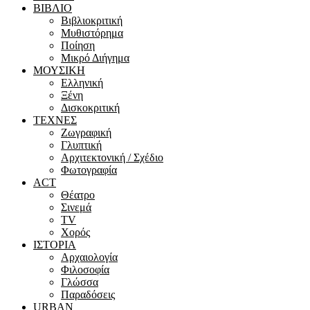
ΒΙΒΛΙΟ
Βιβλιοκριτική
Μυθιστόρημα
Ποίηση
Μικρό Διήγημα
ΜΟΥΣΙΚΗ
Ελληνική
Ξένη
Δισκοκριτική
ΤΕΧΝΕΣ
Ζωγραφική
Γλυπτική
Αρχιτεκτονική / Σχέδιο
Φωτογραφία
ACT
Θέατρο
Σινεμά
ΤV
Χορός
ΙΣΤΟΡΙΑ
Αρχαιολογία
Φιλοσοφία
Γλώσσα
Παραδόσεις
URBAN