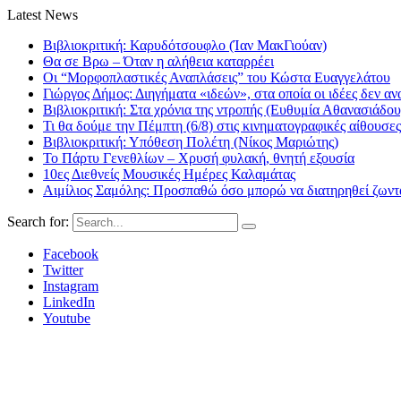
Latest News
Βιβλιοκριτική: Καρυδότσουφλο (Ίαν ΜακΓιούαν)
Θα σε Βρω – Όταν η αλήθεια καταρρέει
Οι “Μορφοπλαστικές Αναπλάσεις” του Κώστα Ευαγγελάτου
Γιώργος Δήμος: Διηγήματα «ιδεών», στα οποία οι ιδέες δεν αν
Βιβλιοκριτική: Στα χρόνια της ντροπής (Ευθυμία Αθανασιάδου
Τι θα δούμε την Πέμπτη (6/8) στις κινηματογραφικές αίθουσες
Βιβλιοκριτική: Υπόθεση Πολέτη (Νίκος Μαριώτης)
Το Πάρτυ Γενεθλίων – Χρυσή φυλακή, θνητή εξουσία
10ες Διεθνείς Μουσικές Ημέρες Καλαμάτας
Αιμίλιος Σαμόλης: Προσπαθώ όσο μπορώ να διατηρηθεί ζωντα
Search for:
Facebook
Twitter
Instagram
LinkedIn
Youtube