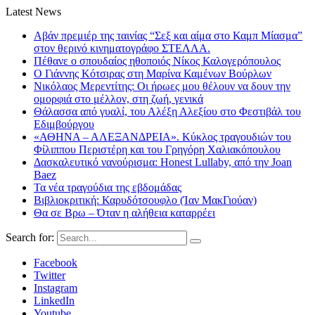
Latest News
Αβάν πρεμιέρ της ταινίας “Σεξ και αίμα στο Καμπ Μίασμα”
στον θερινό κινηματογράφο ΣΤΕΛΛΑ.
Πέθανε ο σπουδαίος ηθοποιός Νίκος Καλογερόπουλος
Ο Γιάννης Κότσιρας στη Μαρίνα Καμένων Βούρλων
Νικόλαος Μερεντίτης: Οι ήρωες μου θέλουν να δουν την
ομορφιά στο μέλλον, στη ζωή, γενικά
Θάλασσα από γυαλί, του Αλέξη Αλεξίου στο Φεστιβάλ του
Εδιμβούργου
«ΑΘΗΝΑ – ΑΛΕΞΑΝΔΡΕΙΑ». Κύκλος τραγουδιών του
Φίλιππου Περιστέρη και του Γρηγόρη Χαλιακόπουλου
Δασκαλευτικό νανούρισμα: Honest Lullaby, από την Joan
Baez
Τα νέα τραγούδια της εβδομάδας
Βιβλιοκριτική: Καρυδότσουφλο (Ίαν ΜακΓιούαν)
Θα σε Βρω – Όταν η αλήθεια καταρρέει
Search for:
Facebook
Twitter
Instagram
LinkedIn
Youtube