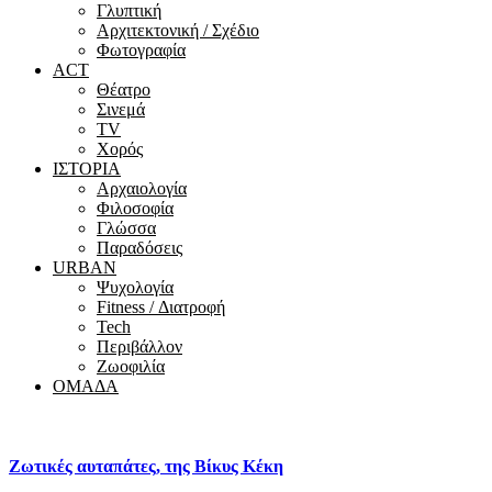
Γλυπτική
Αρχιτεκτονική / Σχέδιο
Φωτογραφία
ACT
Θέατρο
Σινεμά
ΤV
Χορός
ΙΣΤΟΡΙΑ
Αρχαιολογία
Φιλοσοφία
Γλώσσα
Παραδόσεις
URBAN
Ψυχολογία
Fitness / Διατροφή
Tech
Περιβάλλον
Ζωοφιλία
ΟΜΑΔΑ
Ζωτικές αυταπάτες, της Βίκυς Κέκη