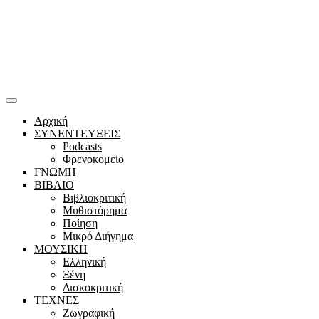
Αρχική
ΣΥΝΕΝΤΕΥΞΕΙΣ
Podcasts
Φρενοκομείο
ΓΝΩΜΗ
ΒΙΒΛΙΟ
Βιβλιοκριτική
Μυθιστόρημα
Ποίηση
Μικρό Διήγημα
ΜΟΥΣΙΚΗ
Ελληνική
Ξένη
Δισκοκριτική
ΤΕΧΝΕΣ
Ζωγραφική