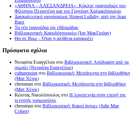
Εδιμβούργου
«ΑΘΗΝΑ – ΑΛΕΞΑΝΔΡΕΙΑ». Κύκλος τραγουδιών του
Φίλιππου Περιστέρη και του Γρηγόρη Χαλιακόπουλου
Δασκαλευτικό νανούρισμα: Honest Lullaby, από την Joan
Baez
Τα νέα τραγούδια της εβδομάδας
Βιβλιοκριτική: Καρυδότσουφλο (Ίαν ΜακΓιούαν)
Θα σε Βρω – Όταν η αλήθεια καταρρέει
Πρόσφατα σχόλια
Νεοφύτα Ευαγγέλου
στο
Βιβλιοκριτική: Απόδραση από τις
σιωπές (Νεοφύτα Ευαγγέλου)
culturepoint
στο
Βιβλιοκριτική: Μεσάνυχτα στη βιβλιοθήκη
(Ματ Χέιγκ)
chessman
στο
Βιβλιοκριτική: Μεσάνυχτα στη βιβλιοθήκη
(Ματ Χέιγκ)
Κώστας Νικολόπουλος
στο
Η λογοτεχνία στην εποχή της
τεχνητής νοημοσύνης
chessman
στο
Βιβλιοκριτική: Κακοί άντρες (Julie Mae
Cohen)