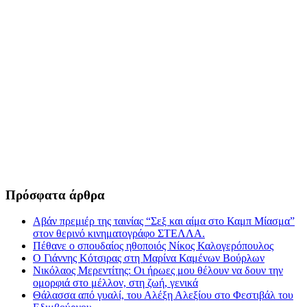
Πρόσφατα άρθρα
Αβάν πρεμιέρ της ταινίας “Σεξ και αίμα στο Καμπ Μίασμα”
στον θερινό κινηματογράφο ΣΤΕΛΛΑ.
Πέθανε ο σπουδαίος ηθοποιός Νίκος Καλογερόπουλος
Ο Γιάννης Κότσιρας στη Μαρίνα Καμένων Βούρλων
Νικόλαος Μερεντίτης: Οι ήρωες μου θέλουν να δουν την
ομορφιά στο μέλλον, στη ζωή, γενικά
Θάλασσα από γυαλί, του Αλέξη Αλεξίου στο Φεστιβάλ του