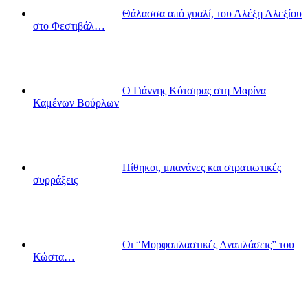
Θάλασσα από γυαλί, του Αλέξη Αλεξίου
στο Φεστιβάλ…
Ο Γιάννης Κότσιρας στη Μαρίνα
Καμένων Βούρλων
Πίθηκοι, μπανάνες και στρατιωτικές
συρράξεις
Οι “Μορφοπλαστικές Αναπλάσεις” του
Κώστα…