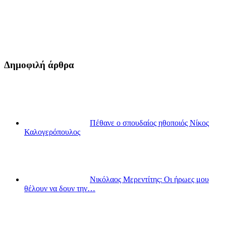
Δημοφιλή άρθρα
Πέθανε ο σπουδαίος ηθοποιός Νίκος
Καλογερόπουλος
Νικόλαος Μερεντίτης: Οι ήρωες μου
θέλουν να δουν την…