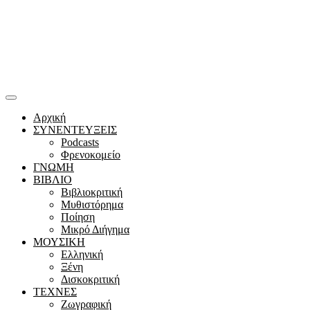
Αρχική
ΣΥΝΕΝΤΕΥΞΕΙΣ
Podcasts
Φρενοκομείο
ΓΝΩΜΗ
ΒΙΒΛΙΟ
Βιβλιοκριτική
Μυθιστόρημα
Ποίηση
Μικρό Διήγημα
ΜΟΥΣΙΚΗ
Ελληνική
Ξένη
Δισκοκριτική
ΤΕΧΝΕΣ
Ζωγραφική