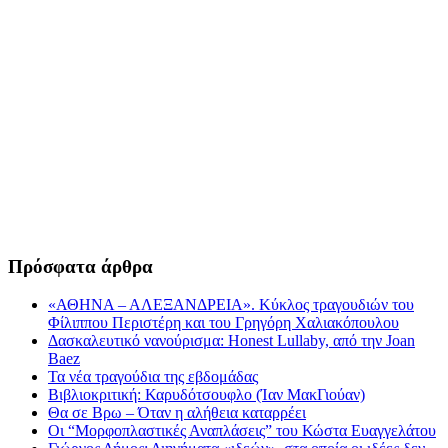
Πρόσφατα άρθρα
«ΑΘΗΝΑ – ΑΛΕΞΑΝΔΡΕΙΑ». Κύκλος τραγουδιών του
Φίλιππου Περιστέρη και του Γρηγόρη Χαλιακόπουλου
Δασκαλευτικό νανούρισμα: Honest Lullaby, από την Joan
Baez
Τα νέα τραγούδια της εβδομάδας
Βιβλιοκριτική: Καρυδότσουφλο (Ίαν ΜακΓιούαν)
Θα σε Βρω – Όταν η αλήθεια καταρρέει
Οι “Μορφοπλαστικές Αναπλάσεις” του Κώστα Ευαγγελάτου