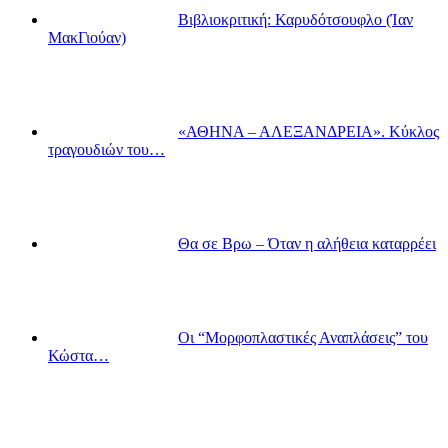
Βιβλιοκριτική: Καρυδότσουφλο (Ίαν
ΜακΓιούαν)
«ΑΘΗΝΑ – ΑΛΕΞΑΝΔΡΕΙΑ». Κύκλος
τραγουδιών του…
Θα σε Βρω – Όταν η αλήθεια καταρρέει
Οι “Μορφοπλαστικές Αναπλάσεις” του
Κώστα…