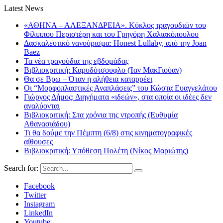
Latest News
«ΑΘΗΝΑ – ΑΛΕΞΑΝΔΡΕΙΑ». Κύκλος τραγουδιών του
Φίλιππου Περιστέρη και του Γρηγόρη Χαλιακόπουλου
Δασκαλευτικό νανούρισμα: Honest Lullaby, από την Joan
Baez
Τα νέα τραγούδια της εβδομάδας
Βιβλιοκριτική: Καρυδότσουφλο (Ίαν ΜακΓιούαν)
Θα σε Βρω – Όταν η αλήθεια καταρρέει
Οι “Μορφοπλαστικές Αναπλάσεις” του Κώστα Ευαγγελάτου
Γιώργος Δήμος: Διηγήματα «ιδεών», στα οποία οι ιδέες δεν
αναλύονται
Βιβλιοκριτική: Στα χρόνια της ντροπής (Ευθυμία
Αθανασιάδου)
Τι θα δούμε την Πέμπτη (6/8) στις κινηματογραφικές
αίθουσες
Βιβλιοκριτική: Υπόθεση Πολέτη (Νίκος Μαριώτης)
Search for:
Facebook
Twitter
Instagram
LinkedIn
Youtube