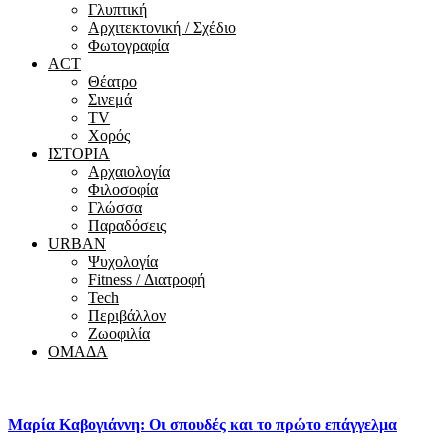
Γλυπτική
Αρχιτεκτονική / Σχέδιο
Φωτογραφία
ACT
Θέατρο
Σινεμά
ΤV
Χορός
ΙΣΤΟΡΙΑ
Αρχαιολογία
Φιλοσοφία
Γλώσσα
Παραδόσεις
URBAN
Ψυχολογία
Fitness / Διατροφή
Tech
Περιβάλλον
Ζωοφιλία
ΟΜΑΔΑ
Μαρία Καβογιάννη: Οι σπουδές και το πρώτο επάγγελμα