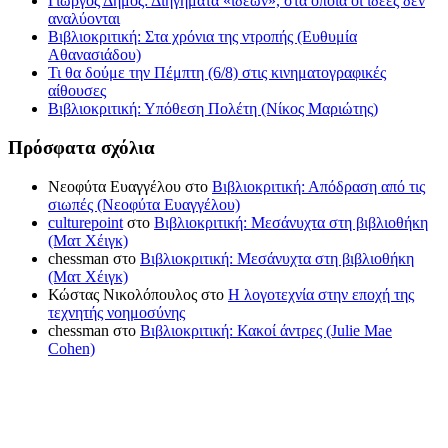
Γιώργος Δήμος: Διηγήματα «ιδεών», στα οποία οι ιδέες δεν
αναλύονται
Βιβλιοκριτική: Στα χρόνια της ντροπής (Ευθυμία
Αθανασιάδου)
Τι θα δούμε την Πέμπτη (6/8) στις κινηματογραφικές
αίθουσες
Βιβλιοκριτική: Υπόθεση Πολέτη (Νίκος Μαριώτης)
Πρόσφατα σχόλια
Νεοφύτα Ευαγγέλου
στο
Βιβλιοκριτική: Απόδραση από τις
σιωπές (Νεοφύτα Ευαγγέλου)
culturepoint
στο
Βιβλιοκριτική: Μεσάνυχτα στη βιβλιοθήκη
(Ματ Χέιγκ)
chessman
στο
Βιβλιοκριτική: Μεσάνυχτα στη βιβλιοθήκη
(Ματ Χέιγκ)
Κώστας Νικολόπουλος
στο
Η λογοτεχνία στην εποχή της
τεχνητής νοημοσύνης
chessman
στο
Βιβλιοκριτική: Κακοί άντρες (Julie Mae
Cohen)