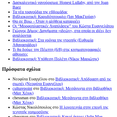
Δασκαλευτικό νανούρισμα: Honest Lullaby, από την Joan
Baez
Τα νέα τραγούδια της εβδομάδας
Βιβλιοκριτική: Καρυδότσουφλο (Ίαν ΜακΓιούαν)
Θα σε Βρω – Όταν η αλήθεια καταρρέει
Οι “Μορφοπλαστικές Αναπλάσεις” του Κώστα Ευαγγελάτου
Γιώργος Δήμος: Διηγήματα «ιδεών», στα οποία οι ιδέες δεν
αναλύονται
Βιβλιοκριτική: Στα χρόνια της ντροπής (Ευθυμία
Αθανασιάδου)
Τι θα δούμε την Πέμπτη (6/8) στις κινηματογραφικές
αίθουσες
Βιβλιοκριτική: Υπόθεση Πολέτη (Νίκος Μαριώτης)
Πρόσφατα σχόλια
Νεοφύτα Ευαγγέλου
στο
Βιβλιοκριτική: Απόδραση από τις
σιωπές (Νεοφύτα Ευαγγέλου)
culturepoint
στο
Βιβλιοκριτική: Μεσάνυχτα στη βιβλιοθήκη
(Ματ Χέιγκ)
chessman
στο
Βιβλιοκριτική: Μεσάνυχτα στη βιβλιοθήκη
(Ματ Χέιγκ)
Κώστας Νικολόπουλος
στο
Η λογοτεχνία στην εποχή της
τεχνητής νοημοσύνης
chessman
στο
Βιβλιοκριτική: Κακοί άντρες (Julie Mae