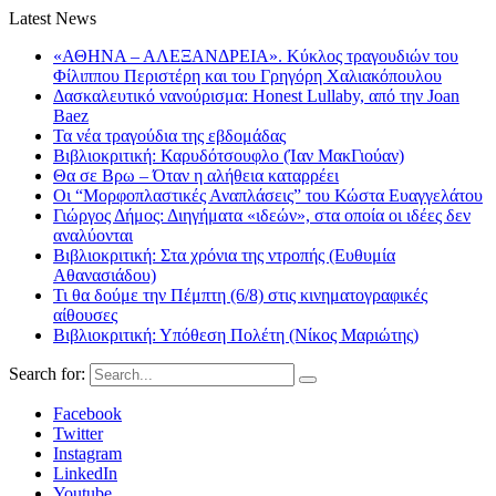
Latest News
«ΑΘΗΝΑ – ΑΛΕΞΑΝΔΡΕΙΑ». Κύκλος τραγουδιών του
Φίλιππου Περιστέρη και του Γρηγόρη Χαλιακόπουλου
Δασκαλευτικό νανούρισμα: Honest Lullaby, από την Joan
Baez
Τα νέα τραγούδια της εβδομάδας
Βιβλιοκριτική: Καρυδότσουφλο (Ίαν ΜακΓιούαν)
Θα σε Βρω – Όταν η αλήθεια καταρρέει
Οι “Μορφοπλαστικές Αναπλάσεις” του Κώστα Ευαγγελάτου
Γιώργος Δήμος: Διηγήματα «ιδεών», στα οποία οι ιδέες δεν
αναλύονται
Βιβλιοκριτική: Στα χρόνια της ντροπής (Ευθυμία
Αθανασιάδου)
Τι θα δούμε την Πέμπτη (6/8) στις κινηματογραφικές
αίθουσες
Βιβλιοκριτική: Υπόθεση Πολέτη (Νίκος Μαριώτης)
Search for:
Facebook
Twitter
Instagram
LinkedIn
Youtube