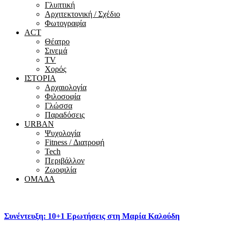
Γλυπτική
Αρχιτεκτονική / Σχέδιο
Φωτογραφία
ACT
Θέατρο
Σινεμά
ΤV
Χορός
ΙΣΤΟΡΙΑ
Αρχαιολογία
Φιλοσοφία
Γλώσσα
Παραδόσεις
URBAN
Ψυχολογία
Fitness / Διατροφή
Tech
Περιβάλλον
Ζωοφιλία
ΟΜΑΔΑ
Συνέντευξη: 10+1 Ερωτήσεις στη Μαρία Καλούδη