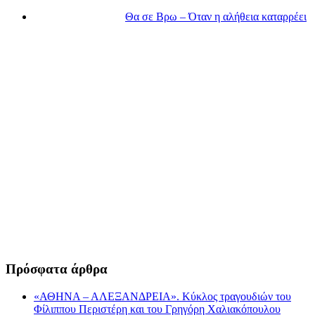
Θα σε Βρω – Όταν η αλήθεια καταρρέει
Πρόσφατα άρθρα
«ΑΘΗΝΑ – ΑΛΕΞΑΝΔΡΕΙΑ». Κύκλος τραγουδιών του
Φίλιππου Περιστέρη και του Γρηγόρη Χαλιακόπουλου