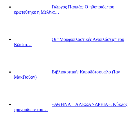
Γιώργος Παππάς: Ο ηθοποιός που
ερωτεύτηκε η Μελίνα…
Οι “Μορφοπλαστικές Αναπλάσεις” του
Κώστα…
Βιβλιοκριτική: Καρυδότσουφλο (Ίαν
ΜακΓιούαν)
«ΑΘΗΝΑ – ΑΛΕΞΑΝΔΡΕΙΑ». Κύκλος
τραγουδιών του…