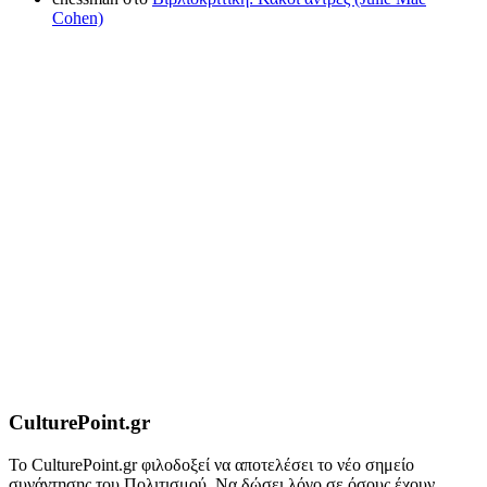
Cohen)
CulturePoint.gr
Το CulturePoint.gr φιλοδοξεί να αποτελέσει το νέο σημείο
συνάντησης του Πολιτισμού. Να δώσει λόγο σε όσους έχουν