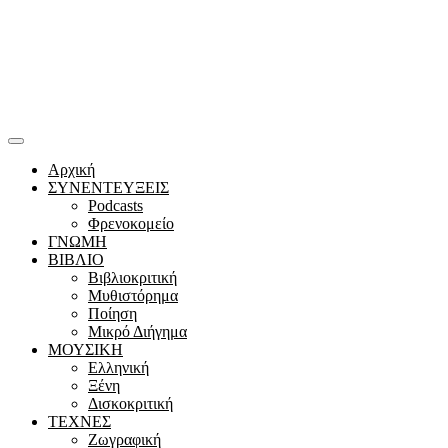
Αρχική
ΣΥΝΕΝΤΕΥΞΕΙΣ
Podcasts
Φρενοκομείο
ΓΝΩΜΗ
ΒΙΒΛΙΟ
Βιβλιοκριτική
Μυθιστόρημα
Ποίηση
Μικρό Διήγημα
ΜΟΥΣΙΚΗ
Ελληνική
Ξένη
Δισκοκριτική
ΤΕΧΝΕΣ
Ζωγραφική