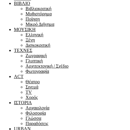
ΒΙΒΛΙΟ
Βιβλιοκριτική
Μυθιστόρημα
Ποίηση
Μικρό Διήγημα
ΜΟΥΣΙΚΗ
Ελληνική
Ξένη
Δισκοκριτική
ΤΕΧΝΕΣ
Ζωγραφική
Γλυπτική
Αρχιτεκτονική / Σχέδιο
Φωτογραφία
ACT
Θέατρο
Σινεμά
ΤV
Χορός
ΙΣΤΟΡΙΑ
Αρχαιολογία
Φιλοσοφία
Γλώσσα
Παραδόσεις
URBAN