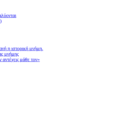
αλύονται
)
νή η ιστορική μνήμη.
ας μνήμης
 αντέχεις μάθε τον»