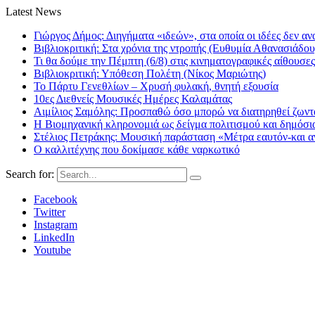
Latest News
Γιώργος Δήμος: Διηγήματα «ιδεών», στα οποία οι ιδέες δεν αν
Βιβλιοκριτική: Στα χρόνια της ντροπής (Ευθυμία Αθανασιάδου
Τι θα δούμε την Πέμπτη (6/8) στις κινηματογραφικές αίθουσες
Βιβλιοκριτική: Υπόθεση Πολέτη (Νίκος Μαριώτης)
Το Πάρτυ Γενεθλίων – Χρυσή φυλακή, θνητή εξουσία
10ες Διεθνείς Μουσικές Ημέρες Καλαμάτας
Αιμίλιος Σαμόλης: Προσπαθώ όσο μπορώ να διατηρηθεί ζωντα
Η Βιομηχανική κληρονομιά ως δείγμα πολιτισμού και δημόσι
Στέλιος Πετράκης: Μουσική παράσταση «Μέτρα εαυτόν-και αν
Ο καλλιτέχνης που δοκίμασε κάθε ναρκωτικό
Search for:
Facebook
Twitter
Instagram
LinkedIn
Youtube