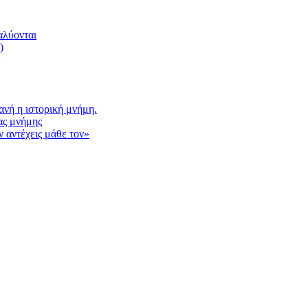
αλύονται
)
νή η ιστορική μνήμη.
ας μνήμης
 αντέχεις μάθε τον»