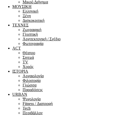
Μικρό Διήγημα
ΜΟΥΣΙΚΗ
Ελληνική
Ξένη
Δισκοκριτική
ΤΕΧΝΕΣ
Ζωγραφική
Γλυπτική
Αρχιτεκτονική / Σχέδιο
Φωτογραφία
ACT
Θέατρο
Σινεμά
ΤV
Χορός
ΙΣΤΟΡΙΑ
Αρχαιολογία
Φιλοσοφία
Γλώσσα
Παραδόσεις
URBAN
Ψυχολογία
Fitness / Διατροφή
Tech
Περιβάλλον