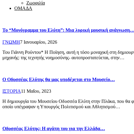
Ζωοφιλία
ΟΜΑΔΑ
Το “Μονόγραμμα του Ελύτη”: Μια λυρική μουσική ανάγνωση
ΓΝΩΜΗ
7 Ιανουαρίου, 2026
Του Γιάννη Ρούντου* Η Ποίηση, αυτή η τόσο μοναχική στη δημιουργ
μηχανής: της τεχνητής νοημοσύνης- αυτοπροστατεύεται, στην…
Ο Οδυσσέας Ελύτης θα μας υποδέχεται στο Μουσείο…
ΙΣΤΟΡΙΑ
11 Μαΐου, 2023
Η δημιουργία του Μουσείου Οδυσσέα Ελύτη στην Πλάκα, που θα φιλ
οποίο υπέγραψαν η Υπουργός Πολιτισμού και Αθλητισμού…
Οδυσσέας Ελύτης: Η αγάπη του για την Ελλάδα…