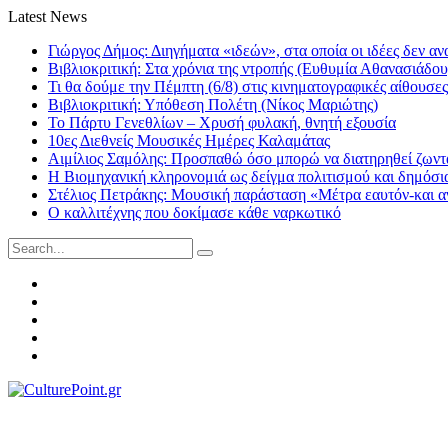
Latest News
Γιώργος Δήμος: Διηγήματα «ιδεών», στα οποία οι ιδέες δεν αν
Βιβλιοκριτική: Στα χρόνια της ντροπής (Ευθυμία Αθανασιάδου
Τι θα δούμε την Πέμπτη (6/8) στις κινηματογραφικές αίθουσες
Βιβλιοκριτική: Υπόθεση Πολέτη (Νίκος Μαριώτης)
Το Πάρτυ Γενεθλίων – Χρυσή φυλακή, θνητή εξουσία
10ες Διεθνείς Μουσικές Ημέρες Καλαμάτας
Αιμίλιος Σαμόλης: Προσπαθώ όσο μπορώ να διατηρηθεί ζωντα
Η Βιομηχανική κληρονομιά ως δείγμα πολιτισμού και δημόσι
Στέλιος Πετράκης: Μουσική παράσταση «Μέτρα εαυτόν-και αν
Ο καλλιτέχνης που δοκίμασε κάθε ναρκωτικό
Search
for:
Facebook
Twitter
Instagram
LinkedIn
Youtube