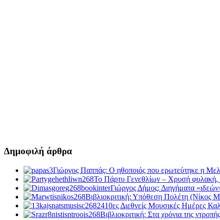
Δημοφιλή άρθρα
Γιώργος Παππάς: Ο ηθοποιός που ερωτεύτηκε η Με
Το Πάρτυ Γενεθλίων – Χρυσή φυλακή, 
Γιώργος Δήμος: Διηγήματα «ιδεών»
Βιβλιοκριτική: Υπόθεση Πολέτη (Νίκος Μ
10ες Διεθνείς Μουσικές Ημέρες Κα
Βιβλιοκριτική: Στα χρόνια της ντροπ