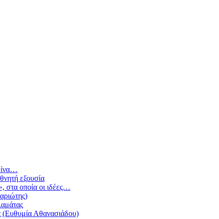
λίνα…
θνητή εξουσία
, στα οποία οι ιδέες…
αριώτης)
λαμάτας
ής (Ευθυμία Αθανασιάδου)