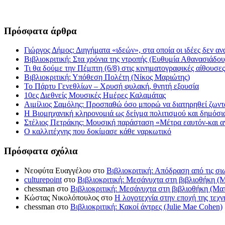
Πρόσφατα άρθρα
Γιώργος Δήμος: Διηγήματα «ιδεών», στα οποία οι ιδέες δεν αν
Βιβλιοκριτική: Στα χρόνια της ντροπής (Ευθυμία Αθανασιάδου
Τι θα δούμε την Πέμπτη (6/8) στις κινηματογραφικές αίθουσες
Βιβλιοκριτική: Υπόθεση Πολέτη (Νίκος Μαριώτης)
Το Πάρτυ Γενεθλίων – Χρυσή φυλακή, θνητή εξουσία
10ες Διεθνείς Μουσικές Ημέρες Καλαμάτας
Αιμίλιος Σαμόλης: Προσπαθώ όσο μπορώ να διατηρηθεί ζωντα
Η Βιομηχανική κληρονομιά ως δείγμα πολιτισμού και δημόσι
Στέλιος Πετράκης: Μουσική παράσταση «Μέτρα εαυτόν-και αν
Ο καλλιτέχνης που δοκίμασε κάθε ναρκωτικό
Πρόσφατα σχόλια
Νεοφύτα Ευαγγέλου
στο
Βιβλιοκριτική: Απόδραση από τις σ
culturepoint
στο
Βιβλιοκριτική: Μεσάνυχτα στη βιβλιοθήκη (
chessman
στο
Βιβλιοκριτική: Μεσάνυχτα στη βιβλιοθήκη (Μα
Κώστας Νικολόπουλος
στο
Η λογοτεχνία στην εποχή της τεχ
chessman
στο
Βιβλιοκριτική: Κακοί άντρες (Julie Mae Cohen)