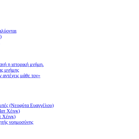
αλύονται
)
νή η ιστορική μνήμη.
ας μνήμης
 αντέχεις μάθε τον»
ιωπές (Νεοφύτα Ευαγγέλου)
Ματ Χέιγκ)
τ Χέιγκ)
νητής νοημοσύνης