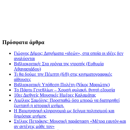
Πρόσφατα άρθρα
Γιώργος Δήμος: Διηγήματα «ιδεών», στα οποία οι ιδέες δεν
αναλύονται
Βιβλιοκριτική: Στα χρόνια της ντροπής (Ευθυμία
Αθανασιάδου)
Τι θα δούμε την Πέμπτη (6/8) στις κινηματογραφικές
αίθουσες
Βιβλιοκριτική: Υπόθεση Πολέτη (Νίκος Μαριώτης)
Το Πάρτυ Γενεθλίων – Χρυσή φυλακή, θνητή εξουσία
10ες Διεθνείς Μουσικές Ημέρες Καλαμάτας
Αιμίλιος Σαμόλης: Προσπαθώ όσο μπορώ να διατηρηθεί
ζωντανή η ιστορική μνήμη.
Η Βιομηχανική κληρονομιά ως δείγμα πολιτισμού και
δημόσιας μνήμης
Στέλιος Πετράκης: Μουσική παράσταση «Μέτρα εαυτόν-και
αν αντέχεις μάθε τον»