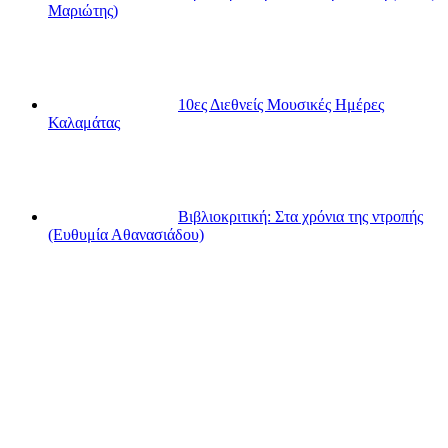
Μαριώτης)
10ες Διεθνείς Μουσικές Ημέρες
Καλαμάτας
Βιβλιοκριτική: Στα χρόνια της ντροπής
(Ευθυμία Αθανασιάδου)