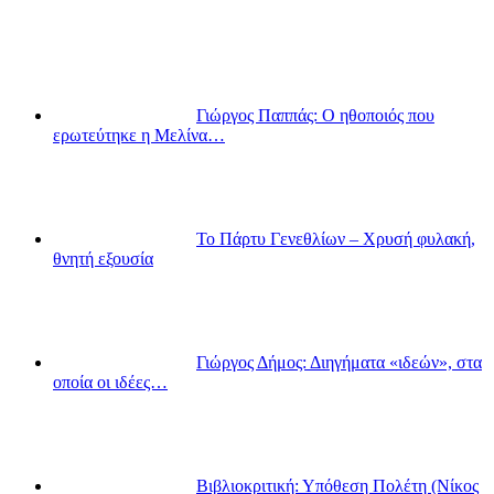
Γιώργος Παππάς: Ο ηθοποιός που
ερωτεύτηκε η Μελίνα…
Το Πάρτυ Γενεθλίων – Χρυσή φυλακή,
θνητή εξουσία
Γιώργος Δήμος: Διηγήματα «ιδεών», στα
οποία οι ιδέες…
Βιβλιοκριτική: Υπόθεση Πολέτη (Νίκος