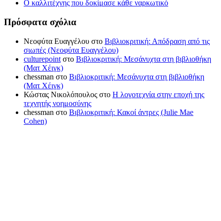
Ο καλλιτέχνης που δοκίμασε κάθε ναρκωτικό
Πρόσφατα σχόλια
Νεοφύτα Ευαγγέλου
στο
Βιβλιοκριτική: Απόδραση από τις
σιωπές (Νεοφύτα Ευαγγέλου)
culturepoint
στο
Βιβλιοκριτική: Μεσάνυχτα στη βιβλιοθήκη
(Ματ Χέιγκ)
chessman
στο
Βιβλιοκριτική: Μεσάνυχτα στη βιβλιοθήκη
(Ματ Χέιγκ)
Κώστας Νικολόπουλος
στο
Η λογοτεχνία στην εποχή της
τεχνητής νοημοσύνης
chessman
στο
Βιβλιοκριτική: Κακοί άντρες (Julie Mae
Cohen)