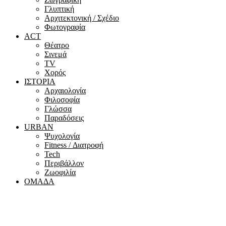
Γλυπτική
Αρχιτεκτονική / Σχέδιο
Φωτογραφία
ACT
Θέατρο
Σινεμά
ΤV
Χορός
ΙΣΤΟΡΙΑ
Αρχαιολογία
Φιλοσοφία
Γλώσσα
Παραδόσεις
URBAN
Ψυχολογία
Fitness / Διατροφή
Tech
Περιβάλλον
Ζωοφιλία
ΟΜΑΔΑ