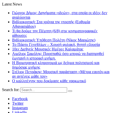
Latest News
Γιώργος Δήμος: Διηγήματα «ιδεών», στα οποία οι ιδέες δεν
αναλύονται
Βιβλιοκριτική: Στα χρόνια της ντροπής (Ευθυμία
Αθανασιάδου)
Τι θα δούμε την Πέμπτη (6/8) στις κινηματογραφικές
αίθουσες
Βιβλιοκριτική: Υπόθεση Πολέτη (Νίκος Μαριώτης)
Το Πάρτυ Γενεθλίων – Χρυσή φυλακή, θνητή εξουσία
10ες Διεθνείς Μουσικές Ημέρες Καλαμάτας
Αιμίλιος Σαμόλης: Προσπαθώ όσο μπορώ να διατηρηθεί
ζωντανή η ιστορική μνήμη.
Η Βιομηχανική κληρονομιά ως δείγμα πολιτισμού και
δημόσιας μνήμης
Στέλιος Πετράκης: Μουσική παράσταση «Μέτρα εαυτόν-και
αν αντέχεις μάθε τον»
Ο καλλιτέχνης που δοκίμασε κάθε ναρκωτικό
Search for:
Facebook
Twitter
Instagram
LinkedIn