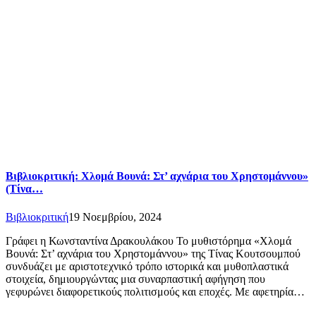
Βιβλιοκριτική: Χλομά Βουνά: Στ’ αχνάρια του Χρηστομάννου»
(Τίνα…
Βιβλιοκριτική
19 Νοεμβρίου, 2024
Γράφει η Κωνσταντίνα Δρακουλάκου Το μυθιστόρημα «Χλομά
Βουνά: Στ’ αχνάρια του Χρηστομάννου» της Τίνας Κουτσουμπού
συνδυάζει με αριστοτεχνικό τρόπο ιστορικά και μυθοπλαστικά
στοιχεία, δημιουργώντας μια συναρπαστική αφήγηση που
γεφυρώνει διαφορετικούς πολιτισμούς και εποχές. Με αφετηρία…