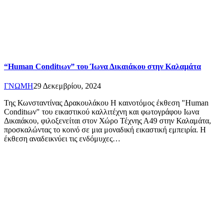
“Human Conditιων” του Ίωνα Δικαιάκου στην Καλαμάτα
ΓΝΩΜΗ
29 Δεκεμβρίου, 2024
Της Κωνσταντίνας Δρακουλάκου Η καινοτόμος έκθεση "Human
Conditιων" του εικαστικού καλλιτέχνη και φωτογράφου Ιωνα
Δικαιάκου, φιλοξενείται στον Χώρο Τέχνης Α49 στην Καλαμάτα,
προσκαλώντας το κοινό σε μια μοναδική εικαστική εμπειρία. Η
έκθεση αναδεικνύει τις ενδόμυχες…