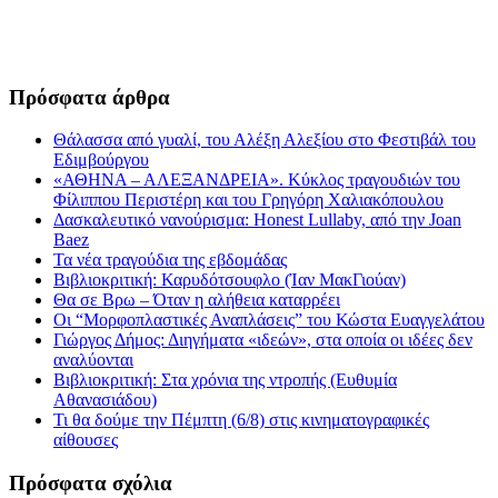
Πρόσφατα άρθρα
Θάλασσα από γυαλί, του Αλέξη Αλεξίου στο Φεστιβάλ του
Εδιμβούργου
«ΑΘΗΝΑ – ΑΛΕΞΑΝΔΡΕΙΑ». Κύκλος τραγουδιών του
Φίλιππου Περιστέρη και του Γρηγόρη Χαλιακόπουλου
Δασκαλευτικό νανούρισμα: Honest Lullaby, από την Joan
Baez
Τα νέα τραγούδια της εβδομάδας
Βιβλιοκριτική: Καρυδότσουφλο (Ίαν ΜακΓιούαν)
Θα σε Βρω – Όταν η αλήθεια καταρρέει
Οι “Μορφοπλαστικές Αναπλάσεις” του Κώστα Ευαγγελάτου
Γιώργος Δήμος: Διηγήματα «ιδεών», στα οποία οι ιδέες δεν
αναλύονται
Βιβλιοκριτική: Στα χρόνια της ντροπής (Ευθυμία
Αθανασιάδου)
Τι θα δούμε την Πέμπτη (6/8) στις κινηματογραφικές
αίθουσες
Πρόσφατα σχόλια