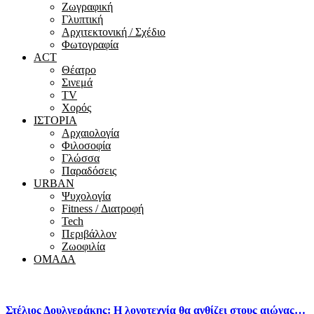
Ζωγραφική
Γλυπτική
Αρχιτεκτονική / Σχέδιο
Φωτογραφία
ACT
Θέατρο
Σινεμά
ΤV
Χορός
ΙΣΤΟΡΙΑ
Αρχαιολογία
Φιλοσοφία
Γλώσσα
Παραδόσεις
URBAN
Ψυχολογία
Fitness / Διατροφή
Tech
Περιβάλλον
Ζωοφιλία
ΟΜΑΔΑ
Στέλιος Δουλγεράκης: Η λογοτεχνία θα ανθίζει στους αιώνας…