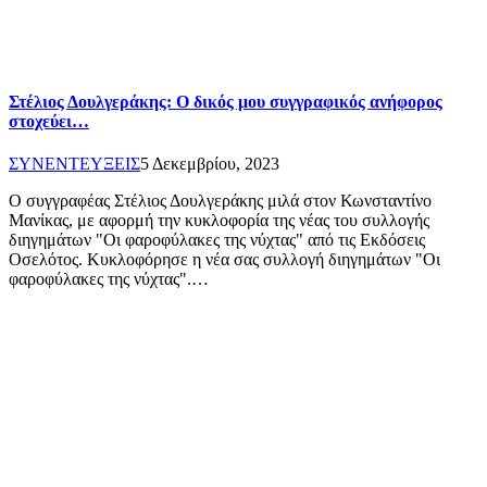
Στέλιος Δουλγεράκης: Ο δικός μου συγγραφικός ανήφορος
στοχεύει…
ΣΥΝΕΝΤΕΥΞΕΙΣ
5 Δεκεμβρίου, 2023
Ο συγγραφέας Στέλιος Δουλγεράκης μιλά στον Κωνσταντίνο
Μανίκας, με αφορμή την κυκλοφορία της νέας του συλλογής
διηγημάτων "Οι φαροφύλακες της νύχτας" από τις Εκδόσεις
Οσελότος. Κυκλοφόρησε η νέα σας συλλογή διηγημάτων "Οι
φαροφύλακες της νύχτας".…