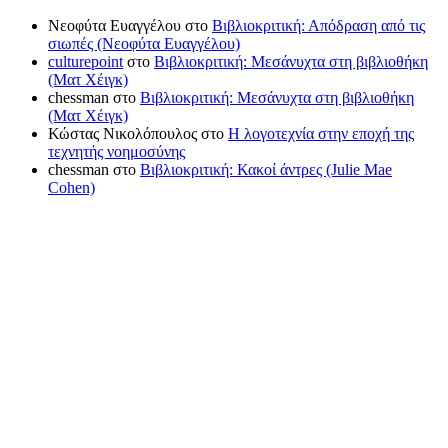
Νεοφύτα Ευαγγέλου
στο
Βιβλιοκριτική: Απόδραση από τις
σιωπές (Νεοφύτα Ευαγγέλου)
culturepoint
στο
Βιβλιοκριτική: Μεσάνυχτα στη βιβλιοθήκη
(Ματ Χέιγκ)
chessman
στο
Βιβλιοκριτική: Μεσάνυχτα στη βιβλιοθήκη
(Ματ Χέιγκ)
Κώστας Νικολόπουλος
στο
Η λογοτεχνία στην εποχή της
τεχνητής νοημοσύνης
chessman
στο
Βιβλιοκριτική: Κακοί άντρες (Julie Mae
Cohen)