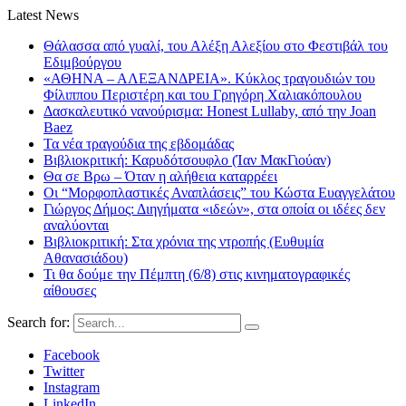
Latest News
Θάλασσα από γυαλί, του Αλέξη Αλεξίου στο Φεστιβάλ του
Εδιμβούργου
«ΑΘΗΝΑ – ΑΛΕΞΑΝΔΡΕΙΑ». Κύκλος τραγουδιών του
Φίλιππου Περιστέρη και του Γρηγόρη Χαλιακόπουλου
Δασκαλευτικό νανούρισμα: Honest Lullaby, από την Joan
Baez
Τα νέα τραγούδια της εβδομάδας
Βιβλιοκριτική: Καρυδότσουφλο (Ίαν ΜακΓιούαν)
Θα σε Βρω – Όταν η αλήθεια καταρρέει
Οι “Μορφοπλαστικές Αναπλάσεις” του Κώστα Ευαγγελάτου
Γιώργος Δήμος: Διηγήματα «ιδεών», στα οποία οι ιδέες δεν
αναλύονται
Βιβλιοκριτική: Στα χρόνια της ντροπής (Ευθυμία
Αθανασιάδου)
Τι θα δούμε την Πέμπτη (6/8) στις κινηματογραφικές
αίθουσες
Search for:
Facebook
Twitter
Instagram
LinkedIn