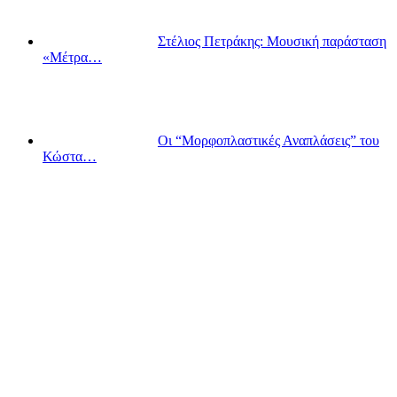
Στέλιος Πετράκης: Μουσική παράσταση
«Μέτρα…
Οι “Μορφοπλαστικές Αναπλάσεις” του
Κώστα…