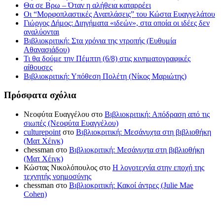
Θα σε Βρω – Όταν η αλήθεια καταρρέει
Οι “Μορφοπλαστικές Αναπλάσεις” του Κώστα Ευαγγελάτου
Γιώργος Δήμος: Διηγήματα «ιδεών», στα οποία οι ιδέες δεν
αναλύονται
Βιβλιοκριτική: Στα χρόνια της ντροπής (Ευθυμία
Αθανασιάδου)
Τι θα δούμε την Πέμπτη (6/8) στις κινηματογραφικές
αίθουσες
Βιβλιοκριτική: Υπόθεση Πολέτη (Νίκος Μαριώτης)
Πρόσφατα σχόλια
Νεοφύτα Ευαγγέλου
στο
Βιβλιοκριτική: Απόδραση από τις
σιωπές (Νεοφύτα Ευαγγέλου)
culturepoint
στο
Βιβλιοκριτική: Μεσάνυχτα στη βιβλιοθήκη
(Ματ Χέιγκ)
chessman
στο
Βιβλιοκριτική: Μεσάνυχτα στη βιβλιοθήκη
(Ματ Χέιγκ)
Κώστας Νικολόπουλος
στο
Η λογοτεχνία στην εποχή της
τεχνητής νοημοσύνης
chessman
στο
Βιβλιοκριτική: Κακοί άντρες (Julie Mae
Cohen)