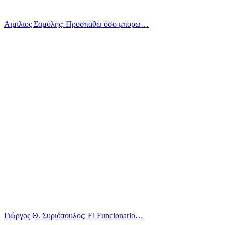
Αιμίλιος Σαμόλης: Προσπαθώ όσο μπορώ…
Γιώργος Θ. Συριόπουλος: El Funcionario…