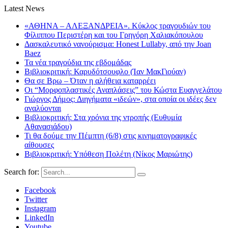
Latest News
«ΑΘΗΝΑ – ΑΛΕΞΑΝΔΡΕΙΑ». Κύκλος τραγουδιών του
Φίλιππου Περιστέρη και του Γρηγόρη Χαλιακόπουλου
Δασκαλευτικό νανούρισμα: Honest Lullaby, από την Joan
Baez
Τα νέα τραγούδια της εβδομάδας
Βιβλιοκριτική: Καρυδότσουφλο (Ίαν ΜακΓιούαν)
Θα σε Βρω – Όταν η αλήθεια καταρρέει
Οι “Μορφοπλαστικές Αναπλάσεις” του Κώστα Ευαγγελάτου
Γιώργος Δήμος: Διηγήματα «ιδεών», στα οποία οι ιδέες δεν
αναλύονται
Βιβλιοκριτική: Στα χρόνια της ντροπής (Ευθυμία
Αθανασιάδου)
Τι θα δούμε την Πέμπτη (6/8) στις κινηματογραφικές
αίθουσες
Βιβλιοκριτική: Υπόθεση Πολέτη (Νίκος Μαριώτης)
Search for:
Facebook
Twitter
Instagram
LinkedIn
Youtube