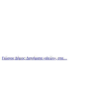
Γιώργος Δήμος: Διηγήματα «ιδεών», στα…