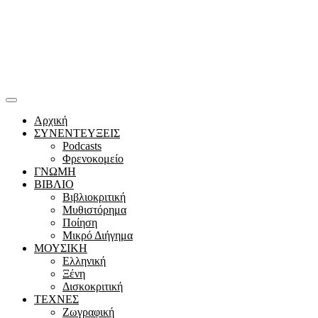
Αρχική
ΣΥΝΕΝΤΕΥΞΕΙΣ
Podcasts
Φρενοκομείο
ΓΝΩΜΗ
ΒΙΒΛΙΟ
Βιβλιοκριτική
Μυθιστόρημα
Ποίηση
Μικρό Διήγημα
ΜΟΥΣΙΚΗ
Ελληνική
Ξένη
Δισκοκριτική
ΤΕΧΝΕΣ
Ζωγραφική