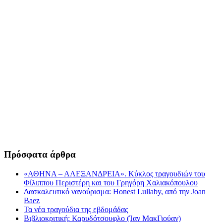
Πρόσφατα άρθρα
«ΑΘΗΝΑ – ΑΛΕΞΑΝΔΡΕΙΑ». Κύκλος τραγουδιών του
Φίλιππου Περιστέρη και του Γρηγόρη Χαλιακόπουλου
Δασκαλευτικό νανούρισμα: Honest Lullaby, από την Joan
Baez
Τα νέα τραγούδια της εβδομάδας
Βιβλιοκριτική: Καρυδότσουφλο (Ίαν ΜακΓιούαν)