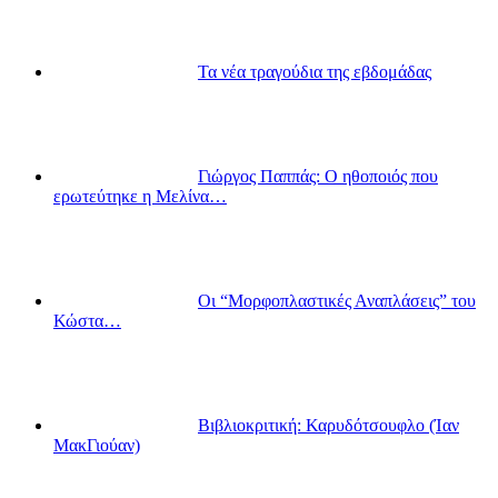
Τα νέα τραγούδια της εβδομάδας
Γιώργος Παππάς: Ο ηθοποιός που
ερωτεύτηκε η Μελίνα…
Οι “Μορφοπλαστικές Αναπλάσεις” του
Κώστα…
Βιβλιοκριτική: Καρυδότσουφλο (Ίαν
ΜακΓιούαν)