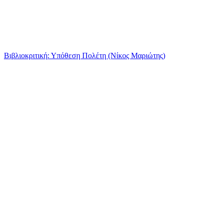
Βιβλιοκριτική: Υπόθεση Πολέτη (Νίκος Μαριώτης)