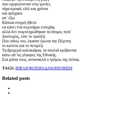
που οχυρώνονταν στις γωνίες
τάχα κρυφά, εδώ και χρόνια
και ησύχασε
απ΄ έξω
Κάποια στιγμή ήθελε
να κάνει ένα σεμινάριο ευτυχίας
αλλά δεν συμπληρώθηκαν τα άτομα, ποτέ
Δυστυχώς, είπε το τραπέζι
Που πάνω του, έκαναν έρωτα την Πέμπτη
το κώνειο και το πετιμέζι
Τα βροχερά καλοκαίρια, τα πουλιά κρύβονται
κάτω απ΄τις γέφυρες της Εθνικής.
Στα μάτια τους, αντανακλά ο τρόμος της πείνας.
TAGS:
ΒΙΒΛΙΟ
ΚΟΣΜΑΔΑΚΗ
ΠΟΙΗΣΗ
Related posts