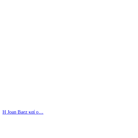
Η Joan Baez καί ο…