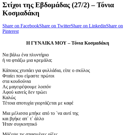
Στίχοι της Εβδομάδας (27/2) – Τόνια
Κοσμαδάκη
Share on Facebook
Share on Twitter
Share on Linkedin
Share on
Pinterest
Η ΓΥΝΑΙΚΑ ΜΟΥ – Τόνια Κοσμαδάκη
Να βάλω ένα πλυντήριο
ή να φτιάξω μια κρεμάλα;
Κάποιος χτυπάει για φυλλάδια, είπε ο σκύλος
Φταίει που είμαστε πρώτοι
στα κουδούνια
Ας μαγειρέψουμε λοιπόν
Αφού κανείς δεν τρώει
Καλώς
Τέτοια αποτυχία γιορτάζεται με καφέ
Μια μέλισσα μπήκε από το ΄να αυτί της
και βγήκε απ΄ τ΄ άλλο
Ήταν συγκινητικό
Μάζεψε τις σπασμένες ρίζες