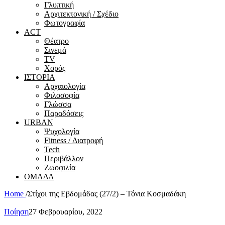
Γλυπτική
Αρχιτεκτονική / Σχέδιο
Φωτογραφία
ACT
Θέατρο
Σινεμά
ΤV
Χορός
ΙΣΤΟΡΙΑ
Αρχαιολογία
Φιλοσοφία
Γλώσσα
Παραδόσεις
URBAN
Ψυχολογία
Fitness / Διατροφή
Tech
Περιβάλλον
Ζωοφιλία
ΟΜΑΔΑ
Home
/
Στίχοι της Εβδομάδας (27/2) – Τόνια Κοσμαδάκη
Ποίηση
27 Φεβρουαρίου, 2022