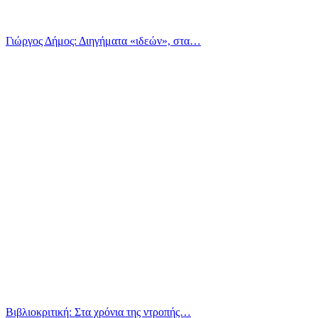
Γιώργος Δήμος: Διηγήματα «ιδεών», στα…
Βιβλιοκριτική: Στα χρόνια της ντροπής…