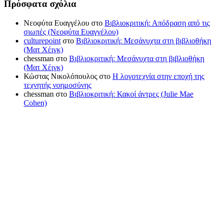
Πρόσφατα σχόλια
Νεοφύτα Ευαγγέλου
στο
Βιβλιοκριτική: Απόδραση από τις
σιωπές (Νεοφύτα Ευαγγέλου)
culturepoint
στο
Βιβλιοκριτική: Μεσάνυχτα στη βιβλιοθήκη
(Ματ Χέιγκ)
chessman
στο
Βιβλιοκριτική: Μεσάνυχτα στη βιβλιοθήκη
(Ματ Χέιγκ)
Κώστας Νικολόπουλος
στο
Η λογοτεχνία στην εποχή της
τεχνητής νοημοσύνης
chessman
στο
Βιβλιοκριτική: Κακοί άντρες (Julie Mae
Cohen)