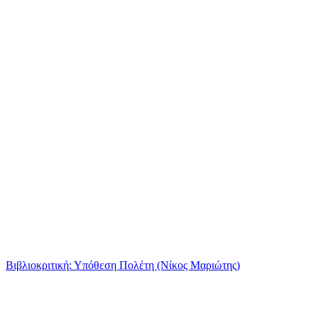
Βιβλιοκριτική: Υπόθεση Πολέτη (Νίκος Μαριώτης)