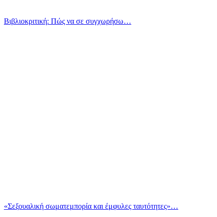
Βιβλιοκριτική: Πώς να σε συγχωρήσω…
«Σεξουαλική σωματεμπορία και έμφυλες ταυτότητες»…