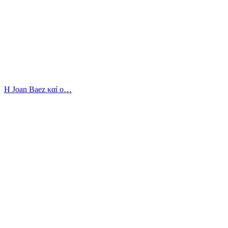
Η Joan Baez καί ο…