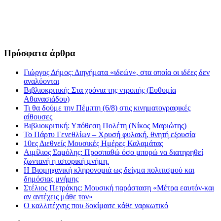
Πρόσφατα άρθρα
Γιώργος Δήμος: Διηγήματα «ιδεών», στα οποία οι ιδέες δεν
αναλύονται
Βιβλιοκριτική: Στα χρόνια της ντροπής (Ευθυμία
Αθανασιάδου)
Τι θα δούμε την Πέμπτη (6/8) στις κινηματογραφικές
αίθουσες
Βιβλιοκριτική: Υπόθεση Πολέτη (Νίκος Μαριώτης)
Το Πάρτυ Γενεθλίων – Χρυσή φυλακή, θνητή εξουσία
10ες Διεθνείς Μουσικές Ημέρες Καλαμάτας
Αιμίλιος Σαμόλης: Προσπαθώ όσο μπορώ να διατηρηθεί
ζωντανή η ιστορική μνήμη.
Η Βιομηχανική κληρονομιά ως δείγμα πολιτισμού και
δημόσιας μνήμης
Στέλιος Πετράκης: Μουσική παράσταση «Μέτρα εαυτόν-και
αν αντέχεις μάθε τον»
Ο καλλιτέχνης που δοκίμασε κάθε ναρκωτικό