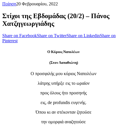
Ποίηση
20 Φεβρουαρίου, 2022
Στίχοι της Εβδομάδας (20/2) – Πάνος
Χατζηγεωργιάδης
Share on Facebook
Share on Twitter
Share on Linkedin
Share on
Pinterest
Ο Κύριος Ναπολέων
(Στον Λαπαθιώτη)
Ο προσφιλής μου κύριος Ναπολέων
λάτρης υπήρξε εις το ωραίον
προς όλους ήτο προσηνής
εις, de profundis ευγενής.
Όπου κι αν στέκονταν ζητούσε
την ομορφιά αναζητούσε