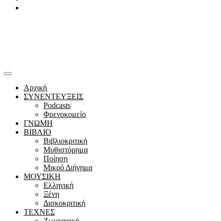
Youtube
Αρχική
ΣΥΝΕΝΤΕΥΞΕΙΣ
Podcasts
Φρενοκομείο
ΓΝΩΜΗ
ΒΙΒΛΙΟ
Βιβλιοκριτική
Μυθιστόρημα
Ποίηση
Μικρό Διήγημα
ΜΟΥΣΙΚΗ
Ελληνική
Ξένη
Δισκοκριτική
ΤΕΧΝΕΣ
Ζωγραφική