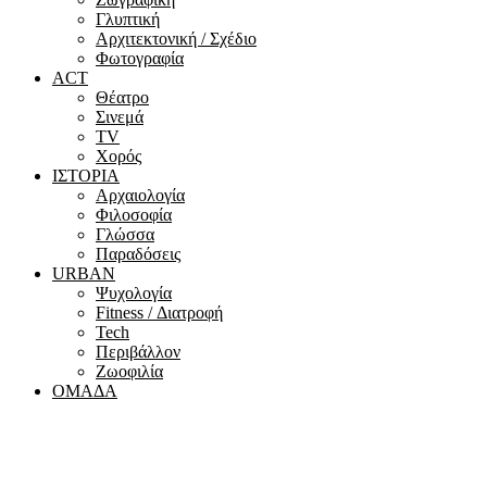
Γλυπτική
Αρχιτεκτονική / Σχέδιο
Φωτογραφία
ACT
Θέατρο
Σινεμά
ΤV
Χορός
ΙΣΤΟΡΙΑ
Αρχαιολογία
Φιλοσοφία
Γλώσσα
Παραδόσεις
URBAN
Ψυχολογία
Fitness / Διατροφή
Tech
Περιβάλλον
Ζωοφιλία
ΟΜΑΔΑ