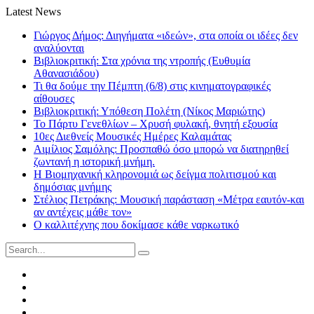
Latest News
Γιώργος Δήμος: Διηγήματα «ιδεών», στα οποία οι ιδέες δεν
αναλύονται
Βιβλιοκριτική: Στα χρόνια της ντροπής (Ευθυμία
Αθανασιάδου)
Τι θα δούμε την Πέμπτη (6/8) στις κινηματογραφικές
αίθουσες
Βιβλιοκριτική: Υπόθεση Πολέτη (Νίκος Μαριώτης)
Το Πάρτυ Γενεθλίων – Χρυσή φυλακή, θνητή εξουσία
10ες Διεθνείς Μουσικές Ημέρες Καλαμάτας
Αιμίλιος Σαμόλης: Προσπαθώ όσο μπορώ να διατηρηθεί
ζωντανή η ιστορική μνήμη.
Η Βιομηχανική κληρονομιά ως δείγμα πολιτισμού και
δημόσιας μνήμης
Στέλιος Πετράκης: Μουσική παράσταση «Μέτρα εαυτόν-και
αν αντέχεις μάθε τον»
Ο καλλιτέχνης που δοκίμασε κάθε ναρκωτικό
Search
for:
Facebook
Twitter
Instagram
LinkedIn