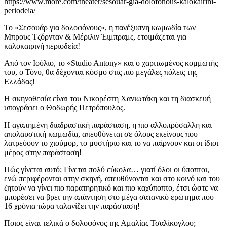
https://www.more.com/theater/sesouar-gia-dolofonous-kalokairini-
periodeia/
Το «Σεσουάρ για δολοφόνους», η πανέξυπνη κωμωδία των
Mπρους Τζόρνταν & Μέριλιν Έιμπραμς, ετοιμάζεται για
καλοκαιρινή περιοδεία!
Από τον Ιούλιο, το «Studio Antony» και ο χαριτωμένος κομμωτής
του, ο Τόνυ, θα δέχονται κόσμο στις πιο μεγάλες πόλεις της
Ελλάδας!
Η σκηνοθεσία είναι του Νικορέστη Χανιωτάκη και τη διασκευή
υπογράφει ο Θοδωρής Πετρόπουλος.
Η αγαπημένη διαδραστική παράσταση, η πιο αλλοπρόσαλλη και
απολαυστική κωμωδία, απευθύνεται σε όλους εκείνους που
λατρεύουν το χιούμορ, το μυστήριο και το να παίρνουν και οι ίδιοι
μέρος στην παράσταση!
Πώς γίνεται αυτό; Γίνεται πολύ εύκολα… γιατί όλοι οι ύποπτοι,
ενώ περιφέρονται στην σκηνή, απευθύνονται και στο κοινό και του
ζητούν να γίνει πιο παρατηρητικό και πιο καχύποπτο, έτσι ώστε να
μπορέσει να βρει την απάντηση στο μέγα σατανικό ερώτημα που
16 χρόνια τώρα ταλανίζει την παράσταση!
Ποιος είναι τελικά ο δολοφόνος της Αμαλίας Τσαλίκογλου;