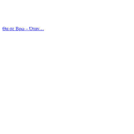
Θα σε Βρω – Όταν…