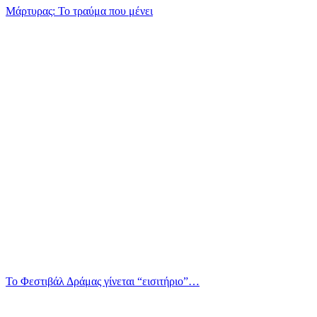
Μάρτυρας: Το τραύμα που μένει
Το Φεστιβάλ Δράμας γίνεται “εισιτήριο”…