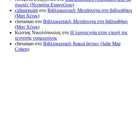
σιωπές (Νεοφύτα Ευαγγέλου)
culturepoint
στο
Βιβλιοκριτική: Μεσάνυχτα στη βιβλιοθήκη
(Ματ Χέιγκ)
chessman
στο
Βιβλιοκριτική: Μεσάνυχτα στη βιβλιοθήκη
(Ματ Χέιγκ)
Κώστας Νικολόπουλος
στο
Η λογοτεχνία στην εποχή της
τεχνητής νοημοσύνης
chessman
στο
Βιβλιοκριτική: Κακοί άντρες (Julie Mae
Cohen)