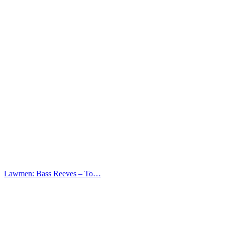
Lawmen: Bass Reeves – Το…