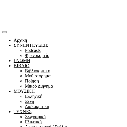
Αρχική
ΣΥΝΕΝΤΕΥΞΕΙΣ
Podcasts
Φρενοκομείο
ΓΝΩΜΗ
ΒΙΒΛΙΟ
Βιβλιοκριτική
Μυθιστόρημα
Ποίηση
Μικρό Διήγημα
ΜΟΥΣΙΚΗ
Ελληνική
Ξένη
Δισκοκριτική
ΤΕΧΝΕΣ
Ζωγραφική
Γλυπτική
Αρχιτεκτονική / Σχέδιο