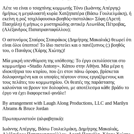
Λέτε να είναι ο τσαχπίνης κομμωτής Τόνυ (Ιωάννης Απέργης)
ήμήπως η μεγαλοαστή κυρία Χατζηπατέρα (Βάσω Γουλιελμάκη), ή
εκείνη η ροζ τσιχλόφουσκα-βοηθός«πιστολάκι» Σόφη (Αρετή
Πασχάλη) ή μήπως ο μυστηριώδης αντικέρ Λεωνίδας Πέτροβας,
(Αλέξανδρος Παπατριανταφύλλου);
Ο αστυνόμος Σταύρος Σταυράκος (Δημήτρης Μακαλιάς) θεωρεί ότι
είναι όλοι ύποπτοι! Το ίδιο πιστεύει και ο πανέξυπνος (;) βοηθός
του, ο Πανάγος (Χάρης Χιώτης)!
Μία μικρή υπενθύμιση της υπόθεσης: Το έργο εκτυλίσσεται στο
κομμωτήριο «Studio Antony». Κάπου στην Αθήνα. Μία μέρα η
ιδιοκτήτρια του κτιρίου, που ζει στον πάνω όροφο, βρίσκεται
δολοφονημένη και οι υποψίες πέφτουν στους εργαζόμενους και
τους πελάτες του κομμωτηρίου. Οι θεατές της παράστασης
καλούνται να βρουν τον δολοφόνο, με αποτέλεσμα κάθε βράδυ το
έργο να έχει διαφορετικό φινάλε!
By arrangement with Laugh Along Productions, LLC and Marilyn
Abrams & Bruce Jordan
Πρωταγωνιστούν (αλφαβητικά):
Ιωάννης Απέργης, Βάσω Γουλιελμάκη, Δημήτρης Μακαλιάς,