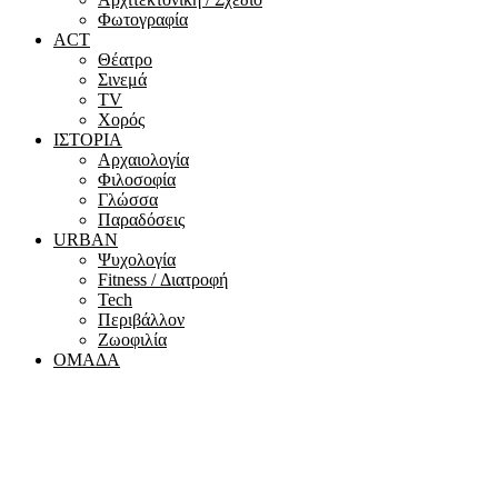
Φωτογραφία
ACT
Θέατρο
Σινεμά
ΤV
Χορός
ΙΣΤΟΡΙΑ
Αρχαιολογία
Φιλοσοφία
Γλώσσα
Παραδόσεις
URBAN
Ψυχολογία
Fitness / Διατροφή
Tech
Περιβάλλον
Ζωοφιλία
ΟΜΑΔΑ