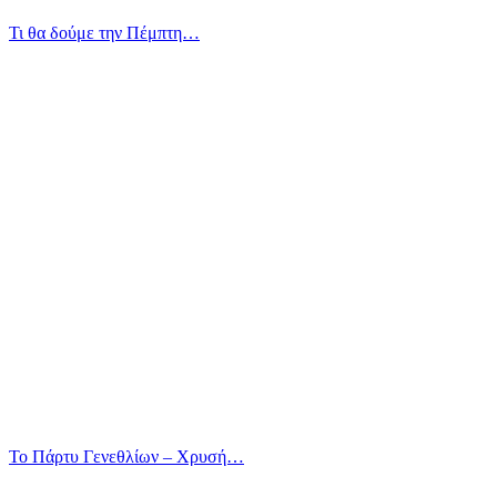
Τι θα δούμε την Πέμπτη…
Το Πάρτυ Γενεθλίων – Χρυσή…