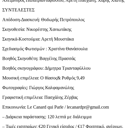
Αλέξανδρος Παπατριανταφύλλου, Αρετή Πασχάλη, Χάρης Χιώτης
ΣΥΝΤΕΛΕΣΤΕΣ
Απόδοση-Διασκευή: Θοδωρής Πετρόπουλος
Σκηνοθεσία: Νικορέστης Χανιωτάκης
Σκηνικά-Κοστούμια: Αρετή Μουστάκα
Σχεδιασμός Φωτισμών : Χριστίνα Θανάσουλα
Βοηθός Σκηνοθέτη: Βαγγέλης Πρασσάς
Βοηθός σκηνογράφου: Δήμητρα Τριανταφύλλου
Μουσική επιμέλεια: Ο θίασος& Ρυθμός 9,49
Φωτογραφίες: Γιώργος Καλφαμανώλης
Γραφιστική επιμέλεια: Πασχάλης Ζέρβας
Επικοινωνία: Le Canard qui Parle / lecanardpr@gmail.com
– Διάρκεια παράστασης: 120 λεπτά με διάλειμμα
– Τιμές εισιτηρίων: €20 Γενική είσοδος / €17 Φοιτητικό, ανέργων,