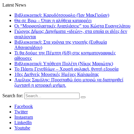
Latest News
Βιβλιοκριτική: Καρυδότσουφλο (Ίαν ΜακΓιούαν)
Θα σε Βρω – Όταν η αλήθεια καταρρέει
Οι “Μορφοπλαστικές Αναπλάσεις” του Κώστα Ευαγγελάτου
Γιώργος Δήμος: Διηγήματα «ιδεών», στα οποία οι ιδέες δεν
αναλύονται
Βιβλιοκριτική: Στα χρόνια της ντροπής (Ευθυμία
Αθανασιάδου)
Τι θα δούμε την Πέμπτη (6/8) στις κινηματογραφικές
αίθουσες
Βιβλιοκριτική: Υπόθεση Πολέτη (Νίκος Μαριώτης)
Το Πάρτυ Γενεθλίων – Χρυσή φυλακή, θνητή εξουσία
10ες Διεθνείς Μουσικές Ημέρες Καλαμάτας
Αιμίλιος Σαμόλης: Προσπαθώ όσο μπορώ να διατηρηθεί
ζωντανή η ιστορική μνήμη.
Search for:
Facebook
Twitter
Instagram
LinkedIn
Youtube