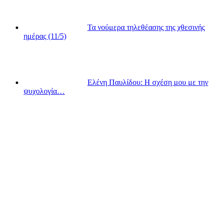
Τα νούμερα τηλεθέασης της χθεσινής
ημέρας (11/5)
Ελένη Παυλίδου: Η σχέση μου με την
ψυχολογία…