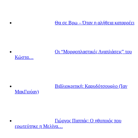
Θα σε Βρω – Όταν η αλήθεια καταρρέει
Οι “Μορφοπλαστικές Αναπλάσεις” του
Κώστα…
Βιβλιοκριτική: Καρυδότσουφλο (Ίαν
ΜακΓιούαν)
Γιώργος Παππάς: Ο ηθοποιός που
ερωτεύτηκε η Μελίνα…