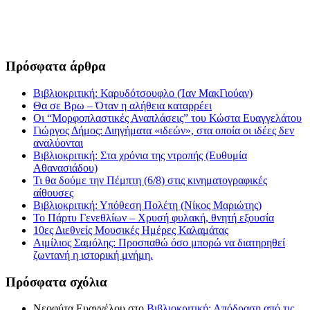
Πρόσφατα άρθρα
Βιβλιοκριτική: Καρυδότσουφλο (Ίαν ΜακΓιούαν)
Θα σε Βρω – Όταν η αλήθεια καταρρέει
Οι “Μορφοπλαστικές Αναπλάσεις” του Κώστα Ευαγγελάτου
Γιώργος Δήμος: Διηγήματα «ιδεών», στα οποία οι ιδέες δεν
αναλύονται
Βιβλιοκριτική: Στα χρόνια της ντροπής (Ευθυμία
Αθανασιάδου)
Τι θα δούμε την Πέμπτη (6/8) στις κινηματογραφικές
αίθουσες
Βιβλιοκριτική: Υπόθεση Πολέτη (Νίκος Μαριώτης)
Το Πάρτυ Γενεθλίων – Χρυσή φυλακή, θνητή εξουσία
10ες Διεθνείς Μουσικές Ημέρες Καλαμάτας
Αιμίλιος Σαμόλης: Προσπαθώ όσο μπορώ να διατηρηθεί
ζωντανή η ιστορική μνήμη.
Πρόσφατα σχόλια
Νεοφύτα Ευαγγέλου
στο
Βιβλιοκριτική: Απόδραση από τις