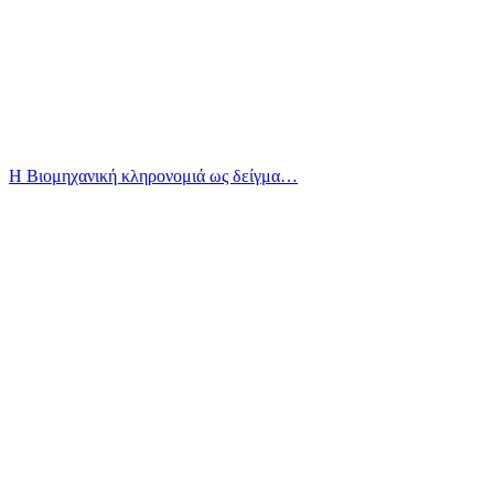
Η Βιομηχανική κληρονομιά ως δείγμα…