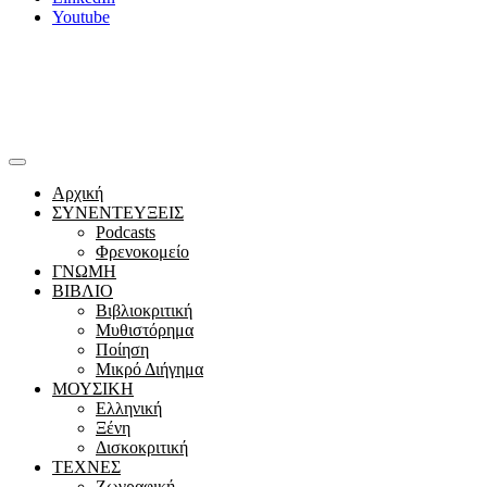
Youtube
Αρχική
ΣΥΝΕΝΤΕΥΞΕΙΣ
Podcasts
Φρενοκομείο
ΓΝΩΜΗ
ΒΙΒΛΙΟ
Βιβλιοκριτική
Μυθιστόρημα
Ποίηση
Μικρό Διήγημα
ΜΟΥΣΙΚΗ
Ελληνική
Ξένη
Δισκοκριτική
ΤΕΧΝΕΣ
Ζωγραφική