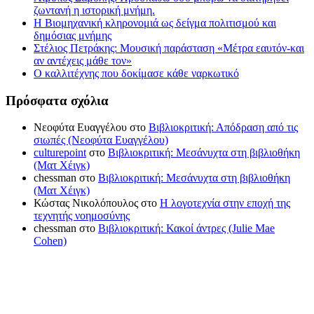
ζωντανή η ιστορική μνήμη.
Η Βιομηχανική κληρονομιά ως δείγμα πολιτισμού και
δημόσιας μνήμης
Στέλιος Πετράκης: Μουσική παράσταση «Μέτρα εαυτόν-και
αν αντέχεις μάθε τον»
Ο καλλιτέχνης που δοκίμασε κάθε ναρκωτικό
Πρόσφατα σχόλια
Νεοφύτα Ευαγγέλου
στο
Βιβλιοκριτική: Απόδραση από τις
σιωπές (Νεοφύτα Ευαγγέλου)
culturepoint
στο
Βιβλιοκριτική: Μεσάνυχτα στη βιβλιοθήκη
(Ματ Χέιγκ)
chessman
στο
Βιβλιοκριτική: Μεσάνυχτα στη βιβλιοθήκη
(Ματ Χέιγκ)
Κώστας Νικολόπουλος
στο
Η λογοτεχνία στην εποχή της
τεχνητής νοημοσύνης
chessman
στο
Βιβλιοκριτική: Κακοί άντρες (Julie Mae
Cohen)