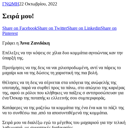
ΓΝΩΜΗ
22 Οκτωβρίου, 2022
Σειρά μου!
Share on Facebook
Share on Twitter
Share on Linkedin
Share on
Pinterest
Γράφει η
Άννα
Ζανιδάκη
Επέλεξες να την κόψεις σε χίλια δυο κομμάτια αγνοώντας καν την
ύπαρξή της.
Προτίμησες να της δεις να ναι χιλιοπροδωμένη, αντί να πάρεις το
μαχαίρι και να της δώσεις τη χαριστική της πια βολή.
Θέλησες να τη δεις να σέρνεται στα υπόγεια της ανώφελής της
υποταγής, παρά να συρθεί προς τα πάνω, στο απώγειο της καριέρας
της, αφού οι ρόλοι που κλήθηκες να παίξεις σ αντιπροσώπευαν για
ένα Όσκαρ της ποταπής κι ελλεεινής σου συμπεριφοράς.
Κατάφερες να της μαζεύω τα κομμάτια της ένα ένα και το πάζλ της
να το συνθέσω πια ,από τα αποσυντιθέμενά της κομμάτια.
Σειρά μου να διαλέξω εγώ το μέγεθος του μαχαιριού για την τελική
λαβωματιά, με συνοπτικές διαδικασίες .