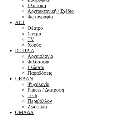
Γλυπτική
Αρχιτεκτονική / Σχέδιο
Φωτογραφία
ACT
Θέατρο
Σινεμά
ΤV
Χορός
ΙΣΤΟΡΙΑ
Αρχαιολογία
Φιλοσοφία
Γλώσσα
Παραδόσεις
URBAN
Ψυχολογία
Fitness / Διατροφή
Tech
Περιβάλλον
Ζωοφιλία
ΟΜΑΔΑ