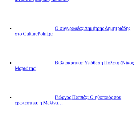
Ο συγγραφέας Δημήτρης Δημητριάδης
στο CulturePoint.gr
Βιβλιοκριτική: Υπόθεση Πολέτη (Νίκος
Μαριώτης)
Γιώργος Παππάς: Ο ηθοποιός που
ερωτεύτηκε η Μελίνα…