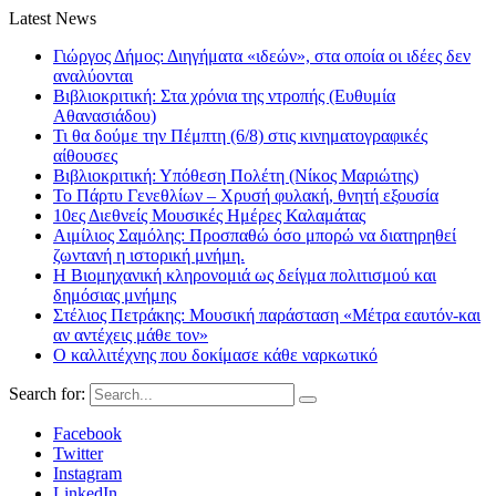
Latest News
Γιώργος Δήμος: Διηγήματα «ιδεών», στα οποία οι ιδέες δεν
αναλύονται
Βιβλιοκριτική: Στα χρόνια της ντροπής (Ευθυμία
Αθανασιάδου)
Τι θα δούμε την Πέμπτη (6/8) στις κινηματογραφικές
αίθουσες
Βιβλιοκριτική: Υπόθεση Πολέτη (Νίκος Μαριώτης)
Το Πάρτυ Γενεθλίων – Χρυσή φυλακή, θνητή εξουσία
10ες Διεθνείς Μουσικές Ημέρες Καλαμάτας
Αιμίλιος Σαμόλης: Προσπαθώ όσο μπορώ να διατηρηθεί
ζωντανή η ιστορική μνήμη.
Η Βιομηχανική κληρονομιά ως δείγμα πολιτισμού και
δημόσιας μνήμης
Στέλιος Πετράκης: Μουσική παράσταση «Μέτρα εαυτόν-και
αν αντέχεις μάθε τον»
Ο καλλιτέχνης που δοκίμασε κάθε ναρκωτικό
Search for:
Facebook
Twitter
Instagram
LinkedIn