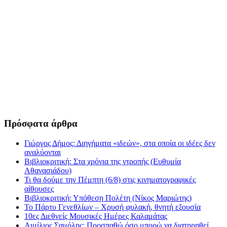
Πρόσφατα άρθρα
Γιώργος Δήμος: Διηγήματα «ιδεών», στα οποία οι ιδέες δεν
αναλύονται
Βιβλιοκριτική: Στα χρόνια της ντροπής (Ευθυμία
Αθανασιάδου)
Τι θα δούμε την Πέμπτη (6/8) στις κινηματογραφικές
αίθουσες
Βιβλιοκριτική: Υπόθεση Πολέτη (Νίκος Μαριώτης)
Το Πάρτυ Γενεθλίων – Χρυσή φυλακή, θνητή εξουσία
10ες Διεθνείς Μουσικές Ημέρες Καλαμάτας
Αιμίλιος Σαμόλης: Προσπαθώ όσο μπορώ να διατηρηθεί