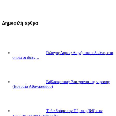
Δημοφιλή άρθρα
Γιώργος Δήμος: Διηγήματα «ιδεών», στα
οποία οι ιδέες…
Βιβλιοκριτική: Στα χρόνια της ντροπής
(Ευθυμία Αθανασιάδου)
Τι θα δούμε την Πέμπτη (6/8) στις
κινηματογραφικές αίθουσες