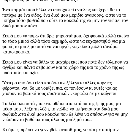
Ένα κομμάτι που θέλω να αποσχιστεί εντελώς και ξέρω θα το
πετύχω με ένα είδος, ένα δικό μου μερίδιο αναφοράς, ώστε να το
μπήξω τόσο βαθειά που ούτε το κόκαλό της να μην τον νιώσει τον
δικό μου τον πόνο.
Σειρά μου να πάρω ότι βρω μπροστά μου, όχι φυσικά ,αλλά εκείνο
το τόσο μικρό αλλά τόσο αιχμηρό, ώστε να ευχαριστηθώ για μια
φορά ,το μπηξιμο αυτό να ναι αργό , νωχελικό ,αλλά συνάμα
καταστροφικό.
Σειρά μου είναι να βάλω το μαχαίρι εκεί που ποτέ δεν τόλμησα να
αγγίξω και πάντα σεβομουν και το χώρο της και το χρόνο της ως
υπόσταση και αξία.
Ύστερα από όσα είδα και όσα ανεξέλεγκτα άλλες καρδιές
φέρονται, ναι, δε με νοιάζει πια, ας πονέσουν κι αυτές και ας
χάσουν τα βασικά τους συστατικά …καρφάκι δε με καίγεται.
Τα λέω όλα αυτά , τα εναποθέτω στα κιτάπια της ζωής μου, μα
μέσα μου , λέξη τη λέξη, τη νιώθω να μπήγεται στα δικά μου
σωθικά ,στα δικά μου κόκαλα που δε λένε να σπάσουν για να μην
νιώσουν το βαθύ απ τους άλλους μπήξιμό τους.
Κι όμως, πρέπει να γεννηθείς αναισθητος, να σαι με αυτή την