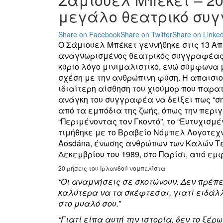
μεγάλο θεατρικό συ
Share on Facebook
Share on Twitter
Share on Linked
Ο Σάμιουελ Μπέκετ γεννήθηκε στις 13 Απρ
αναγνωρισμένος θεατρικός συγγραφέας, π
κύριο λόγο μινιμαλιστικό, ενώ σύμφωνα 
σχέση με την ανθρώπινη φύση. Η απαισι
ιδιαίτερη αίσθηση του χιούμορ που παρατ
ανάγκη του συγγραφέα να δείξει πως “σημ
από τα εμπόδια της ζωής, όπως την περι
“Περιμένοντας τον Γκοντό”, το “Ευτυχισμέ
τιμήθηκε με το Βραβείο Νόμπελ Λογοτεχν
Aosdána, ένωσης ανθρώπων των Καλών Τε
Δεκεμβρίου του 1989, στο Παρίσι, από εμ
20 ρήσεις του Ιρλανδού νομπελίστα
“Οι αναμνήσεις σε σκοτώνουν. Δεν πρέπ
καλύτερα να τα σκέφτεσαι, γιατί ειδάλλω
στο μυαλό σου.”
“Γιατί είπα αυτή την ιστορία, δεν το ξέ