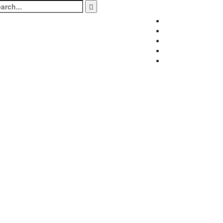
arch
:
Facebook
Twitter
Instagram
LinkedIn
Youtube