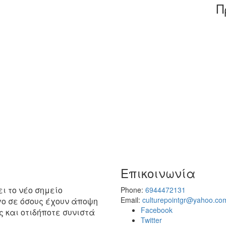
Π
Επικοινωνία
ει το νέο σημείο
Phone:
6944472131
Email:
culturepointgr@yahoo.co
γο σε όσους έχουν άποψη
Facebook
ς και οτιδήποτε συνιστά
Twitter