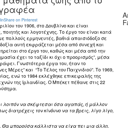
γγραφέα
Α
in
Share on Pinterest
F
ιλίου του 1906, στο Δουβλίνο και είναι
οιητής και λογοτέχνης. Το έργο του είναι κατά
με πολλούς ερμηνευτές, βαθιά απαισιόδοξο σε
οδοξία αυτή εκφράζεται μέσα από συνεχή και
ηρείται στο έργο του, καθώς και μέσα από την
ασία έχει το ταξίδι κι όχι ο προορισμός”, μέσα
γράφει. Γνωστότερα έργα του, ήταν το
νες Μέρες” και “Το Τέλος του Παιχνιδιού”. Το 1969,
ίας, ενώ το 1984 εκλέχθηκε επικεφαλής της
χνών της Ιρλανδίας. Ο Μπέκετ πέθανε στις 22
φύσημα.
ει λοιπόν να σκέφτεσαι όσα αγαπάς, ή μάλλον
ς διατρέχεις τον κίνδυνο να τα βρεις, λίγο λίγο,
ρω. Θα μπορούσα κάλλιστα να είχα πει μια άλλη.