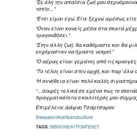
“Σε όλη την απαίσια ζωή μου σερνόμουνα
τοπίο…”
“Έτσι είμαι εγώ. Είτε ξεχνώ αμέσως είτε
“Όταν είναι κανείς μέσα στα σκατά μέχρ
τραγουδήσει.”
“Στην άλλη ζωή, θα καθόμαστε και θα μι
ευχόμασταν να ήμαστε νεκροί.”
“Ο αέρας είναι γεμάτος από τις κραυγές 
“Το τέλος είναι στην αρχή, και παρ’ όλα 
“Η συνήθεια είναι πολύ καλός σιγαστήρα
“…σαφές τελικά σε εμένα πως το σκοτάδ
πραγματικότητα ο καλύτερός μου σύμμ
Επιμέλεια: Δάφνη Τσάρτσαρου
thessalonikiartsandculture
TAGS:
ΒΙΒΛΙΟ
ΘΕΑΤΡΟ
ΜΠΕΚΕΤ