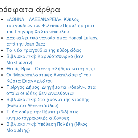
ρόσφατα άρθρα
«ΑΘΗΝΑ – ΑΛΕΞΑΝΔΡΕΙΑ». Κύκλος
τραγουδιών του Φίλιππου Περιστέρη και
του Γρηγόρη Χαλιακόπουλου
Δασκαλευτικό νανούρισμα: Honest Lullaby,
από την Joan Baez
Τα νέα τραγούδια της εβδομάδας
Βιβλιοκριτική: Καρυδότσουφλο (Ίαν
ΜακΓιούαν)
Θα σε Βρω – Όταν η αλήθεια καταρρέει
Οι “Μορφοπλαστικές Αναπλάσεις” του
Κώστα Ευαγγελάτου
Γιώργος Δήμος: Διηγήματα «ιδεών», στα
οποία οι ιδέες δεν αναλύονται
Βιβλιοκριτική: Στα χρόνια της ντροπής
(Ευθυμία Αθανασιάδου)
Τι θα δούμε την Πέμπτη (6/8) στις
κινηματογραφικές αίθουσες
Βιβλιοκριτική: Υπόθεση Πολέτη (Νίκος
Μαριώτης)