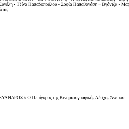
νέλη • Τζίνα Παπαδοπούλου • Σοφία Παπαθανάση – Βγόντζα • Μαρί
ώτας
ικό ΕΥΑΝΔΡΟΣ // Ο Περίγυρος της Κινηματογραφικής Λέσχης Άνδρου