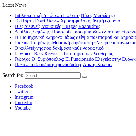
Latest News
Βιβλιοκριτική: Υπόθεση Πολέτη (Νίκος Μαριώτης)
Το Πάρτυ Γενεθλίων – Χρυσή φυλακή, θνητή εξουσία
10ες Διεθνείς Μουσικές Ημέρες Καλαμάτας
Αιμίλιος Σαμόλης: Προσπαθώ όσο μπορώ να διατηρηθεί ζωντα
Η Βιομηχανική κληρονομιά ως δείγμα πολιτισμού και δημόσι
Στέλιος Πετράκης: Μουσική παράσταση «Μέτρα εαυτόν-και αν
Ο καλλιτέχνης που δοκίμασε κάθε ναρκωτικό
Lawmen: Bass Reeves – Το τίμημα της ελευθερίας
Γιώργος Θ. Συριόπουλος: El Funcionario Ελεγεία στην Ευρω
Πέθανε ο σπουδαίος τραγουδιστής Λάκης Χαλκιάς
Search for:
Facebook
Twitter
Instagram
LinkedIn
Youtube