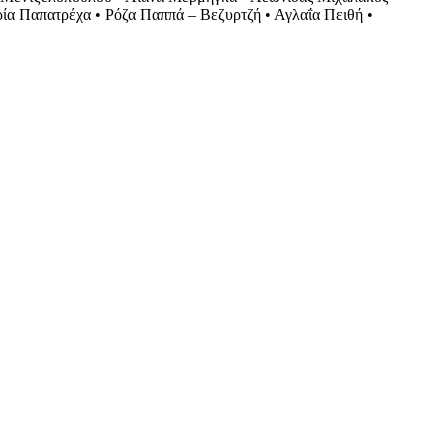
α Παπατρέχα • Ρόζα Παππά – Βεζυρτζή • Αγλαΐα Πειθή •