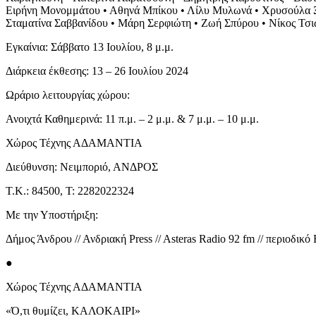
Ειρήνη Μονομμάτου • Αθηνά Μπίκου • Λίλυ Μυλωνά • Χρυσούλα Ξυ
Σταματίνα Σαββανίδου • Μάρη Σερφιώτη • Ζωή Σπύρου • Νίκος Τσι
Εγκαίνια: Σάββατο 13 Ιουλίου, 8 μ.μ.
Διάρκεια έκθεσης: 13 – 26 Ιουλίου 2024
Ωράριο λειτουργίας χώρου:
Ανοιχτά Καθημερινά: 11 π.μ. – 2 μ.μ. & 7 μ.μ. – 10 μ.μ.
Χώρος Τέχνης ΑΔΑΜΑΝΤΙΑ
Διεύθυνση: Νειμποριό, ΑΝΔΡΟΣ
Τ.Κ.: 84500, Τ: 2282022324
Με την Υποστήριξη:
Δήμος Άνδρου // Ανδριακή Press // Asteras Radio 92 fm // περιοδ
●
Χώρος Τέχνης ΑΔΑΜΑΝΤΙΑ
«Ό,τι θυμίζει, ΚΑΛΟΚΑΙΡΙ»