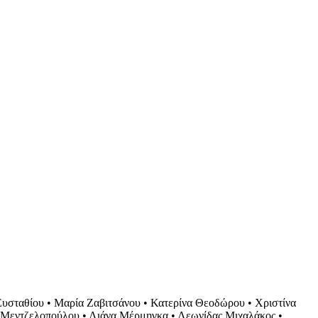
 Ευσταθίου • Μαρία Ζαβιτσάνου • Κατερίνα Θεοδώρου • Χριστίνα
 Μεντζελοπούλου • Λιάνα Μέρμηγκα • Λεωνίδας Μιχαλάκος •