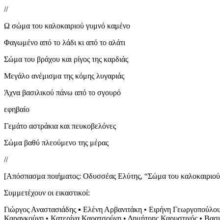
//
Ω σώμα του καλοκαιριού γυμνό καμένο
Φαγωμένο από το λάδι κι από το αλάτι
Σώμα του βράχου και ρίγος της καρδιάς
Μεγάλο ανέμισμα της κόμης λυγαριάς
Άχνα βασιλικού πάνω από το σγουρό
εφηβαίο
Γεμάτο αστράκια και πευκοβελόνες
Σώμα βαθύ πλεούμενο της μέρας
//
[Απόσπασμα ποιήματος: Οδυσσέας Ελύτης, “Σώμα του καλοκαιριού
Συμμετέχουν οι εικαστικοί:
Γιώργος Αναστασιάδης ▪︎ Ελένη Αρβανιτάκη • Ειρήνη Γεωργοπούλου
Καραγκούνη • Κατερίνα Καρατσούνη • Δημήτρης Καρυστινός • Βασ