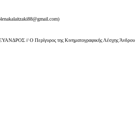
kolenakalaitzaki88@gmail.com)
ικό ΕΥΑΝΔΡΟΣ // Ο Περίγυρος της Κινηματογραφικής Λέσχης Άνδρου