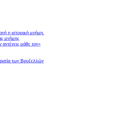
νή η ιστορική μνήμη.
ας μνήμης
 αντέχεις μάθε τον»
κρατία των Βρυξελλών