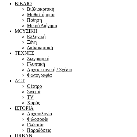
ΒΙΒΛΙΟ
Βιβλιοκριτική
Μυθιστόρημα
Ποίηση
Μικρό Διήγημα
ΜΟΥΣΙΚΗ
Ελληνική
Ξένη
Δισκοκριτική
ΤΕΧΝΕΣ
Ζωγραφική
Γλυπτική
Αρχιτεκτονική / Σχέδιο
Φωτογραφία
ACT
Θέατρο
Σινεμά
ΤV
Χορός
ΙΣΤΟΡΙΑ
Αρχαιολογία
Φιλοσοφία
Γλώσσα
Παραδόσεις
URBAN