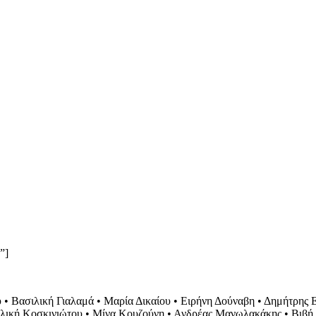
”]
 • Βασιλική Γιαλαμά • Μαρία Δικαίου • Ειρήνη Δούναβη • Δημήτρης
ιλική Κοσκινιώτου • Μίνα Κουζούνη • Ανδρέας Μανωλακάκης • Βιβή