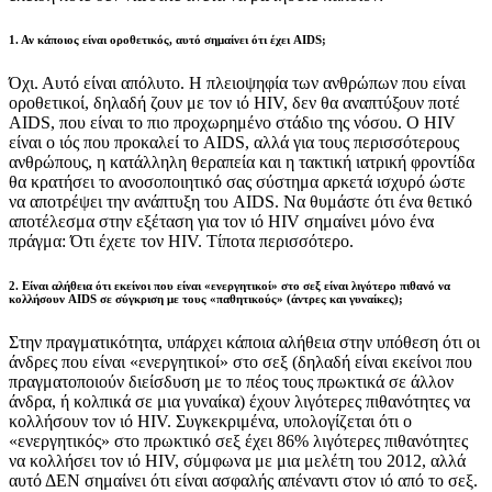
1. Αν κάποιος είναι οροθετικός, αυτό σημαίνει ότι έχει AIDS;
Όχι. Αυτό είναι απόλυτο. Η πλειοψηφία των ανθρώπων που είναι
οροθετικοί, δηλαδή ζουν με τον ιό HIV, δεν θα αναπτύξουν ποτέ
AIDS, που είναι το πιο προχωρημένο στάδιο της νόσου. Ο HIV
είναι ο ιός που προκαλεί το AIDS, αλλά για τους περισσότερους
ανθρώπους, η κατάλληλη θεραπεία και η τακτική ιατρική φροντίδα
θα κρατήσει το ανοσοποιητικό σας σύστημα αρκετά ισχυρό ώστε
να αποτρέψει την ανάπτυξη του AIDS. Να θυμάστε ότι ένα θετικό
αποτέλεσμα στην εξέταση για τον ιό HIV σημαίνει μόνο ένα
πράγμα: Ότι έχετε τον HIV. Τίποτα περισσότερο.
2. Είναι αλήθεια ότι εκείνοι που είναι «ενεργητικοί» στο σεξ είναι λιγότερο πιθανό να
κολλήσουν AIDS σε σύγκριση με τους «παθητικούς» (άντρες και γυναίκες);
Στην πραγματικότητα, υπάρχει κάποια αλήθεια στην υπόθεση ότι οι
άνδρες που είναι «ενεργητικοί» στο σεξ (δηλαδή είναι εκείνοι που
πραγματοποιούν διείσδυση με το πέος τους πρωκτικά σε άλλον
άνδρα, ή κολπικά σε μια γυναίκα) έχουν λιγότερες πιθανότητες να
κολλήσουν τον ιό HIV. Συγκεκριμένα, υπολογίζεται ότι ο
«ενεργητικός» στο πρωκτικό σεξ έχει 86% λιγότερες πιθανότητες
να κολλήσει τον ιό HIV, σύμφωνα με μια μελέτη του 2012, αλλά
αυτό ΔΕΝ σημαίνει ότι είναι ασφαλής απέναντι στον ιό από το σεξ.