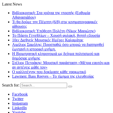
Latest News
Βιβλιοκριτική: Στα χρόνια της ντροπής (Ευθυμία
Αθανασιάδου)
Τι θα δούμε την Πέμπτη (6/8) στις κινηματογραφικές
αίθουσες
Βιβλιοκριτική: Υπόθεση Πολέτη (Νίκος Μαριώτης)
Το Πάρτυ Γενεθλίων – Χρυσή φυλακή, θνητή εξουσία
10ες Διεθνείς Μουσικές Ημέρες Καλαμάτας
Αιμίλιος Σαμόλης: Προσπαθώ όσο μπορώ να διατηρηθεί
ζωντανή η ιστορική μνήμη.
Η Βιομηχανική κληρονομιά ως δείγμα πολιτισμού και
δημόσιας μνήμης
Στέλιος Πετράκης: Μουσική παράσταση «Μέτρα εαυτόν-και
αν αντέχεις μάθε τον»
Ο καλλιτέχνης που δοκίμασε κάθε ναρκωτικό
Lawmen: Bass Reeves – Το τίμημα της ελευθερίας
Search for:
Facebook
Twitter
Instagram
LinkedIn
Youtube