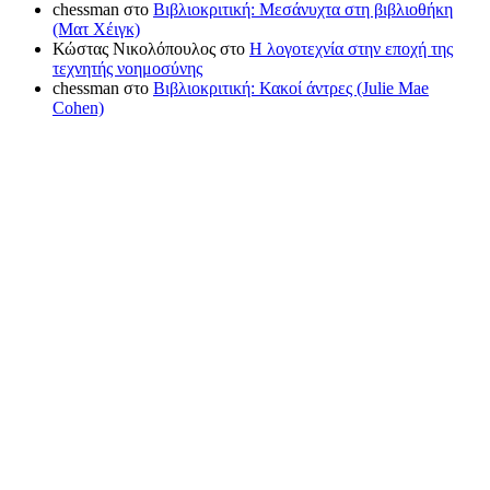
chessman
στο
Βιβλιοκριτική: Μεσάνυχτα στη βιβλιοθήκη
(Ματ Χέιγκ)
Κώστας Νικολόπουλος
στο
Η λογοτεχνία στην εποχή της
τεχνητής νοημοσύνης
chessman
στο
Βιβλιοκριτική: Κακοί άντρες (Julie Mae
Cohen)