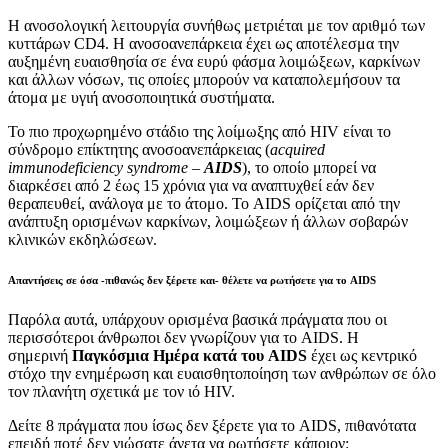
Η ανοσολογική λειτουργία συνήθως μετριέται με τον αριθμό των
κυττάρων CD4. Η ανοσοανεπάρκεια έχει ως αποτέλεσμα την
αυξημένη ευαισθησία σε ένα ευρύ φάσμα λοιμώξεων, καρκίνων
και άλλων νόσων, τις οποίες μπορούν να καταπολεμήσουν τα
άτομα με υγιή ανοσοποιητικά συστήματα.
Το πιο προχωρημένο στάδιο της λοίμωξης από HIV είναι το
σύνδρομο επίκτητης ανοσοανεπάρκειας (
acquired
immunodeficiency syndrome –
AIDS
), το οποίο μπορεί να
διαρκέσει από 2 έως 15 χρόνια για να αναπτυχθεί εάν δεν
θεραπευθεί, ανάλογα με το άτομο. Το AIDS ορίζεται από την
ανάπτυξη ορισμένων καρκίνων, λοιμώξεων ή άλλων σοβαρών
κλινικών εκδηλώσεων.
Απαντήσεις σε όσα -πιθανώς δεν ξέρετε και- θέλετε να ρωτήσετε για το AIDS
Παρόλα αυτά, υπάρχουν ορισμένα βασικά πράγματα που οι
περισσότεροι άνθρωποι δεν γνωρίζουν για το AIDS. Η
σημερινή
Παγκόσμια Ημέρα κατά του AIDS
έχει ως κεντρικό
στόχο την ενημέρωση και ευαισθητοποίηση των ανθρώπων σε όλο
τον πλανήτη σχετικά με τον ιό HIV.
Δείτε 8 πράγματα που ίσως δεν ξέρετε για το AIDS, πιθανότατα
επειδή ποτέ δεν νιώσατε άνετα να ρωτήσετε κάποιον: