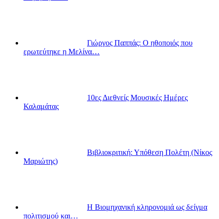
Γιώργος Παππάς: Ο ηθοποιός που
ερωτεύτηκε η Μελίνα…
10ες Διεθνείς Μουσικές Ημέρες
Καλαμάτας
Βιβλιοκριτική: Υπόθεση Πολέτη (Νίκος
Μαριώτης)
Η Βιομηχανική κληρονομιά ως δείγμα
πολιτισμού και…