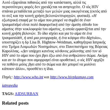
Αυτό εξαρτάται πιθανώς από την κατάσταση, αλλά τις
περισσότερες φορές δεν χρειάζεται να ανησυχείτε. Ο ιός HIV
σπάνια μεταδίδεται μεταξύ των μελών μιας οικογένειας (εκτός από
το σεξ και την κοινή χρήση βελονών/συριγγών, φυσικά).
«Η
εξωτερική επαφή με το αίμα που μπορεί να συμβεί σε έναν
τραυματισμό είναι πολύ διαφορετική από την άμεση είσοδο του
αίματος στην κυκλοφορία του αίματος, η οποία εμφανίζεται από την
κοινή χρήση βελονών. Το ίδιο ισχύει και για το αίμα σε ένα
τραυμαπλάστ, ή από μια ρινορραγία, ή ένα κόψιμο στο δάχτυλο»
,
υποστηρίζει η δρ Lisa B. Hightow-Weidman, καθηγήτρια Ιατρικής
στο Τμήμα Λοιμωδών Νοσημάτων, στο Πανεπιστήμιο της Βόρειας
Καρολίνας.
«Δεν υπάρχει κανένας κίνδυνος μόλυνσης από τον ιό
HIV από το αίμα που έχει βγει έξω από ένα ανθρώπινο σώμα. Ακόμη
και αν το άτομο που αιμορραγεί είναι οροθετικό, ο ιός HIV αρχίζει
να πεθάνει μόλις βγει από το σώμα και δεν μπορεί να μολύνει
κάποιον άλλο»
, προσθέτει η ίδια.
Πηγές:
http://www.who.int
και
http://www.hivplusmag.com
iatropedia
TAGS:
AIDS
URBAN
Related posts