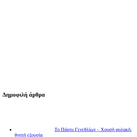
Δημοφιλή άρθρα
Το Πάρτυ Γενεθλίων – Χρυσή φυλακή,
θνητή εξουσία