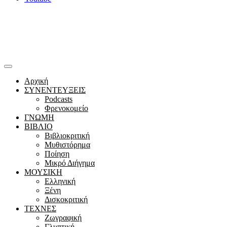
Αρχική
ΣΥΝΕΝΤΕΥΞΕΙΣ
Podcasts
Φρενοκομείο
ΓΝΩΜΗ
ΒΙΒΛΙΟ
Βιβλιοκριτική
Μυθιστόρημα
Ποίηση
Μικρό Διήγημα
ΜΟΥΣΙΚΗ
Ελληνική
Ξένη
Δισκοκριτική
ΤΕΧΝΕΣ
Ζωγραφική
Γλυπτική