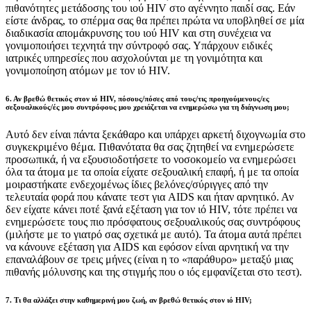
πιθανότητες μετάδοσης του ιού HIV στο αγέννητο παιδί σας. Εάν
είστε άνδρας, το σπέρμα σας θα πρέπει πρώτα να υποβληθεί σε μία
διαδικασία απομάκρυνσης του ιού HIV και στη συνέχεια να
γονιμοποιήσει τεχνητά την σύντροφό σας. Υπάρχουν ειδικές
ιατρικές υπηρεσίες που ασχολούνται με τη γονιμότητα και
γονιμοποίηση ατόμων με τον ιό HIV.
6. Αν βρεθώ θετικός στον ιό HIV, πόσους/πόσες από τους/τις προηγούμενους/ες
σεξουαλικούς/ές μου συντρόφους μου χρειάζεται να ενημερώσω για τη διάγνωση μου;
Αυτό δεν είναι πάντα ξεκάθαρο και υπάρχει αρκετή διχογνωμία στο
συγκεκριμένο θέμα. Πιθανότατα θα σας ζητηθεί να ενημερώσετε
προσωπικά, ή να εξουσιοδοτήσετε το νοσοκομείο να ενημερώσει
όλα τα άτομα με τα οποία είχατε σεξουαλική επαφή, ή με τα οποία
μοιραστήκατε ενδεχομένως ίδιες βελόνες/σύριγγες από την
τελευταία φορά που κάνατε τεστ για AIDS και ήταν αρνητικό. Αν
δεν είχατε κάνει ποτέ ξανά εξέταση για τον ιό HIV, τότε πρέπει να
ενημερώσετε τους πιο πρόσφατους σεξουαλικούς σας συντρόφους
(μιλήστε με το γιατρό σας σχετικά με αυτό). Τα άτομα αυτά πρέπει
να κάνουνε εξέταση για AIDS και εφόσον είναι αρνητική να την
επαναλάβουν σε τρεις μήνες (είναι η το «παράθυρο» μεταξύ μιας
πιθανής μόλυνσης και της στιγμής που ο ιός εμφανίζεται στο τεστ).
7. Τι θα αλλάξει στην καθημερινή μου ζωή, αν βρεθώ θετικός στον ιό HIV;