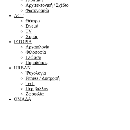
Αρχιτεκτονική / Σχέδιο
Φωτογραφία
ACT
Θέατρο
Σινεμά
ΤV
Χορός
ΙΣΤΟΡΙΑ
Αρχαιολογία
Φιλοσοφία
Γλώσσα
Παραδόσεις
URBAN
Ψυχολογία
Fitness / Διατροφή
Tech
Περιβάλλον
Ζωοφιλία
ΟΜΑΔΑ