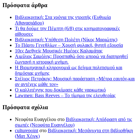
Πρόσφατα άρθρα
Βιβλιοκριτική: Στα χρόνια της ντροπής (Ευθυμία
Αθανασιάδου)
Τι θα δούμε την Πέμπτη (6/8) στις κινηματογραφικές
αίθουσες
Βιβλιοκριτική: Υπόθεση Πολέτη (Νίκος Μαριώτης)
Το Πάρτυ Γενεθλίων – Χρυσή φυλακή, θνητή εξουσία
10ες Διεθνείς Μουσικές Ημέρες Καλαμάτας
Αιμίλιος Σαμόλης: Προσπαθώ όσο μπορώ να διατηρηθεί
ζωντανή η ιστορική μνήμη.
Η Βιομηχανική κληρονομιά ως δείγμα πολιτισμού και
δημόσιας μνήμης
Στέλιος Πετράκης: Μουσική παράσταση «Μέτρα εαυτόν-και
αν αντέχεις μάθε τον»
Ο καλλιτέχνης που δοκίμασε κάθε ναρκωτικό
Lawmen: Bass Reeves – Το τίμημα της ελευθερίας
Πρόσφατα σχόλια
Νεοφύτα Ευαγγέλου
στο
Βιβλιοκριτική: Απόδραση από τις
σιωπές (Νεοφύτα Ευαγγέλου)
culturepoint
στο
Βιβλιοκριτική: Μεσάνυχτα στη βιβλιοθήκη
(Ματ Χέιγκ)