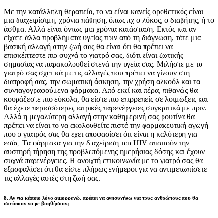
Με την κατάλληλη θεραπεία, το να είναι κανείς οροθετικός είναι
μια διαχειρίσιμη, χρόνια πάθηση, όπως πχ ο λύκος, ο διαβήτης, ή το
άσθμα. Αλλά είναι όντως μια χρόνια κατάσταση. Εκτός και αν
είχατε άλλα προβλήματα υγείας πριν από τη διάγνωση, τότε μια
βασική αλλαγή στην ζωή σας θα είναι ότι θα πρέπει να
επισκέπτεστε πιο συχνά το γιατρό σας, διότι είναι ζωτικής
σημασίας να παρακολουθεί στενά την υγεία σας. Μιλήστε με το
γιατρό σας σχετικά με τις αλλαγές που πρέπει να γίνουν στη
διατροφή σας, την σωματική άσκηση, την χρήση αλκοόλ και τα
συνταγογραφούμενα φάρμακα. Από εκεί και πέρα, πιθανώς θα
κουράζεστε πιο εύκολα, θα είστε πιο επιρρεπείς σε λοιμώξεις και
θα έχετε περισσότερες ιατρικές παρενέργειες συγκριτικά με πριν.
Αλλά η μεγαλύτερη αλλαγή στην καθημερινή σας ρουτίνα θα
πρέπει να είναι το να ακολουθείτε πιστά την φαρμακευτική αγωγή
που ο γιατρός σας θα έχει αποφασίσει ότι είναι η καλύτερη για
εσάς. Τα φάρμακα για την διαχείριση του HIV απαιτούν την
αυστηρή τήρηση της προβλεπόμενης ημερήσιας δόσης και έχουν
συχνά παρενέργειες. Η ανοιχτή επικοινωνία με το γιατρό σας θα
εξασφαλίσει ότι θα είστε πλήρως ενήμεροι για να αντιμετωπίσετε
τις αλλαγές αυτές στη ζωή σας.
8. Αν για κάποιο λόγο αιμορραγώ, πρέπει να ανησυχήσω για τους ανθρώπους που θα
σπεύσουν να με βοηθήσουν;