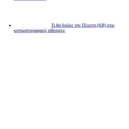
Τι θα δούμε την Πέμπτη (6/8) στις
κινηματογραφικές αίθουσες