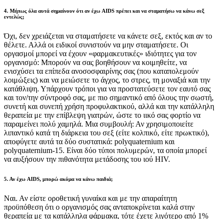
4. Μήπως όλα αυτά σημαίνουν ότι αν έχω AIDS πρέπει και να σταματήσω να κάνω σεξ
εντελώς;
Όχι, δεν χρειάζεται να σταματήσετε να κάνετε σεξ, εκτός και αν το
θέλετε. Αλλά οι ειδικοί συνιστούν να μην σταματήσετε. Οι
οργασμοί μπορεί να έχουν «φαρμακευτικές» ιδιότητες για τον
οργανισμό: Μπορούν να σας βοηθήσουν να κοιμηθείτε, να
ενισχύσει τα επίπεδα ανοσοσφαιρίνης σας (που καταπολεμούν
λοιμώξεις) και να μειώσετε το άγχος, το στρες, τη μοναξιά και την
κατάθλιψη. Υπάρχουν τρόποι για να προστατεύσετε τον εαυτό σας
και τον/την σύντροφό σας, με πιο σημαντικό από όλους την σωστή,
συνετή και συνεπή χρήση προφυλακτικού, αλλά και την κατάλληλη
θεραπεία με την επίβλεψη γιατρών, ώστε το ιικό σας φορτίο να
παραμείνει πολύ χαμηλά. Μια συμβουλή: Αν χρησιμοποιείτε
λιπαντικό κατά τη διάρκεια του σεξ (είτε κολπικό, είτε πρωκτικό),
αποφύγετε αυτά τα δύο συστατικά: polyquaternium και
polyquaternium-15. Είναι δύο τύποι πολυμερών, τα οποία μπορεί
να αυξήσουν την πιθανότητα μετάδοσης του ιού HIV.
5. Αν έχω AIDS, μπορώ ακόμα να κάνω παιδιά;
Ναι. Αν είστε οροθετική γυναίκα και με την απαραίτητη
προϋπόθεση ότι ο οργανισμός σας ανταποκρίνεται καλά στην
θεραπεία με τα κατάλληλα φάρμακα, τότε έχετε λιγότερο από 1%