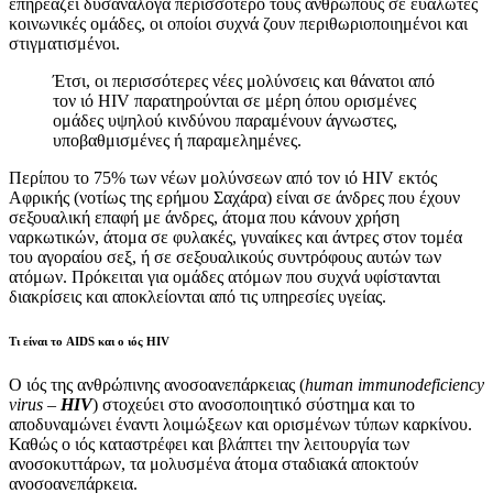
επηρεάζει δυσανάλογα περισσότερο τους ανθρώπους σε ευάλωτες
κοινωνικές ομάδες, οι οποίοι συχνά ζουν περιθωριοποιημένοι και
στιγματισμένοι.
Έτσι, οι περισσότερες νέες μολύνσεις και θάνατοι από
τον ιό HIV παρατηρούνται σε μέρη όπου ορισμένες
ομάδες υψηλού κινδύνου παραμένουν άγνωστες,
υποβαθμισμένες ή παραμελημένες.
Περίπου το 75% των νέων μολύνσεων από τον ιό HIV εκτός
Αφρικής (νοτίως της ερήμου Σαχάρα) είναι σε άνδρες που έχουν
σεξουαλική επαφή με άνδρες, άτομα που κάνουν χρήση
ναρκωτικών, άτομα σε φυλακές, γυναίκες και άντρες στον τομέα
του αγοραίου σεξ, ή σε σεξουαλικούς συντρόφους αυτών των
ατόμων. Πρόκειται για ομάδες ατόμων που συχνά υφίστανται
διακρίσεις και αποκλείονται από τις υπηρεσίες υγείας.
Τι είναι το AIDS και ο ιός HIV
Ο ιός της ανθρώπινης ανοσοανεπάρκειας (
human immunodeficiency
virus –
HIV
) στοχεύει στο ανοσοποιητικό σύστημα και το
αποδυναμώνει έναντι λοιμώξεων και ορισμένων τύπων καρκίνου.
Καθώς ο ιός καταστρέφει και βλάπτει την λειτουργία των
ανοσοκυττάρων, τα μολυσμένα άτομα σταδιακά αποκτούν
ανοσοανεπάρκεια.