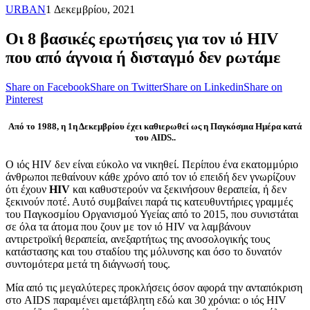
URBAN
1 Δεκεμβρίου, 2021
Οι 8 βασικές ερωτήσεις για τον ιό HIV
που από άγνοια ή δισταγμό δεν ρωτάμε
Share on Facebook
Share on Twitter
Share on Linkedin
Share on
Pinterest
Από το 1988, η 1η Δεκεμβρίου έχει καθιερωθεί ως η Παγκόσμια Ημέρα κατά
του AIDS..
Ο ιός HIV δεν είναι εύκολο να νικηθεί. Περίπου ένα εκατομμύριο
άνθρωποι πεθαίνουν κάθε χρόνο από τον ιό επειδή δεν γνωρίζουν
ότι έχουν
HIV
και καθυστερούν να ξεκινήσουν θεραπεία, ή δεν
ξεκινούν ποτέ. Αυτό συμβαίνει παρά τις κατευθυντήριες γραμμές
του Παγκοσμίου Οργανισμού Υγείας από το 2015, που συνιστάται
σε όλα τα άτομα που ζουν με τον ιό HIV να λαμβάνουν
αντιρετροϊκή θεραπεία, ανεξαρτήτως της ανοσολογικής τους
κατάστασης και του σταδίου της μόλυνσης και όσο το δυνατόν
συντομότερα μετά τη διάγνωσή τους.
Μία από τις μεγαλύτερες προκλήσεις όσον αφορά την ανταπόκριση
στο AIDS παραμένει αμετάβλητη εδώ και 30 χρόνια: ο ιός HIV