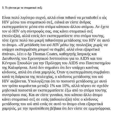
3. Τι γίνεται με το στοματικό σεξ;
Είναι πολύ λιγότερο συχνό, αλλά είναι πιθανό να μεταδοθεί ο ιός
HIV μέσω του στοματικού σεξ, ειδικά αν είστε άνδρας
εκσπερματίσετε μέσα στο στόμα κάποιου άλλου ατόμου. Αν έχετε
τον ιό HIV ο/η σύντροφός σας, σας κάνει στοματικό σεξ
(πεολειξία), αλλά εσείς δεν εκσπερματίσετε στο στόμα του/της,
τότε έχετε πολύ πιο μικρή πιθανότητα μετάδοσης του HIV σε αυτό
το άτομο.
«Η μετάδοση του ιού HIV μέσω της πεολειξίας χωρίς να
υπάρχει εκσπερμάτιση μπορεί να συμβεί, αλλά είναι εξαιρετικά
σπάνια»
, λέει ο δρ Thomas Coates, καθηγητής Ιατρικής και
Διευθυντής του Ερευνητικού Ινστιτούτου για το AIDS και του
Κέντρου Σπουδών για την Πρόληψη του AIDS στο Πανεπιστημίου
της Καλιφόρνια. Αυτό δεν σημαίνει ότι δεν υπάρχει κανένας
κίνδυνος, απλά ότι είναι χαμηλός. Όταν η εκσπερμάτιση συμβαίνει
κατά τη διάρκεια της πεολειχίας, ο κίνδυνος μετάδοσης του ιού
HIV αυξάνεται. Υπολογίζεται ότι το ποσοστό μετάδοσης με αυτό
τον τρόπο κυμαίνεται μεταξύ 1% και 10%, αλλά πέφτει σε σχεδόν
μηδενικά ποσοστά αν εκσπερματίσετε έξω από το στόμα του/της
συντρόφου σας. Και αν είστε γυναίκα, που κάποιο άλλο άτομο
κάνει στοματικό σεξ σε εσάς (αιδοιολειξία) τότε ο κίνδυνος
μετάδοσης του ιού από εσάς σε αυτό το άτομο είναι εξαιρετικά
χαμηλός, με την προϋπόθεση βέβαια ότι δεν είστε σε εμμηνόρροια.