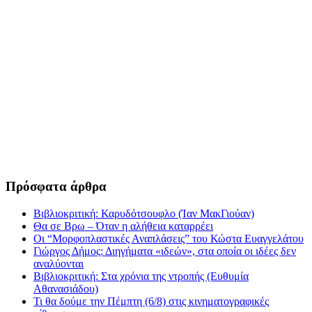
Πρόσφατα άρθρα
Βιβλιοκριτική: Καρυδότσουφλο (Ίαν ΜακΓιούαν)
Θα σε Βρω – Όταν η αλήθεια καταρρέει
Οι “Μορφοπλαστικές Αναπλάσεις” του Κώστα Ευαγγελάτου
Γιώργος Δήμος: Διηγήματα «ιδεών», στα οποία οι ιδέες δεν
αναλύονται
Βιβλιοκριτική: Στα χρόνια της ντροπής (Ευθυμία
Αθανασιάδου)
Τι θα δούμε την Πέμπτη (6/8) στις κινηματογραφικές