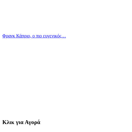
Φρανκ Κάπριο, ο πιο ευγενικός…
Κλικ για Αγορά