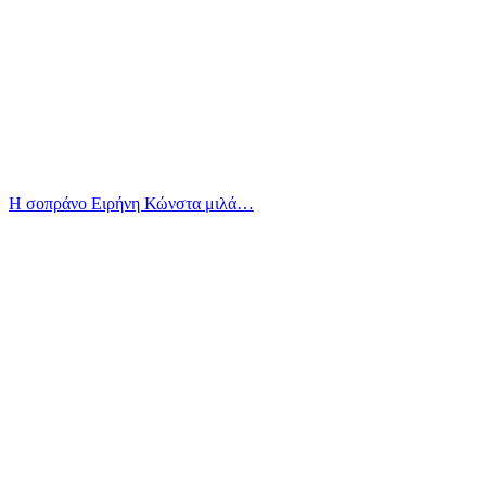
Η σοπράνο Ειρήνη Κώνστα μιλά…