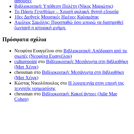
αίθουσες
Βιβλιοκριτική: Υπόθεση Πολέτη (Νίκος Μαριώτης)
Το Πάρτυ Γενεθλίων – Χρυσή φυλακή, θνητή εξουσία
10ες Διεθνείς Μουσικές Ημέρες Καλαμάτας
Αιμίλιος Σαμόλης: Προσπαθώ όσο μπορώ να διατηρηθεί
ζωντανή η ιστορική μνήμη.
Πρόσφατα σχόλια
Νεοφύτα Ευαγγέλου
στο
Βιβλιοκριτική: Απόδραση από τις
σιωπές (Νεοφύτα Ευαγγέλου)
culturepoint
στο
Βιβλιοκριτική: Μεσάνυχτα στη βιβλιοθήκη
(Ματ Χέιγκ)
chessman
στο
Βιβλιοκριτική: Μεσάνυχτα στη βιβλιοθήκη
(Ματ Χέιγκ)
Κώστας Νικολόπουλος
στο
Η λογοτεχνία στην εποχή της
τεχνητής νοημοσύνης
chessman
στο
Βιβλιοκριτική: Κακοί άντρες (Julie Mae
Cohen)