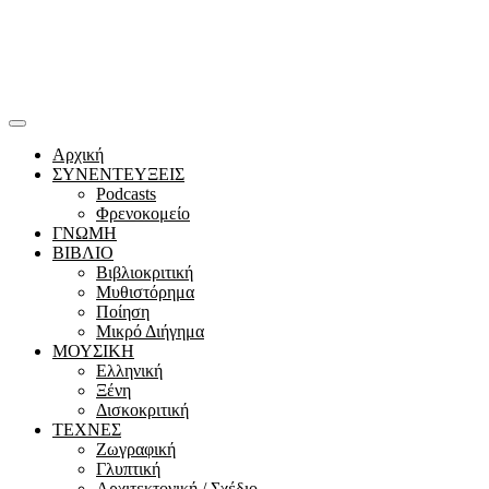
Αρχική
ΣΥΝΕΝΤΕΥΞΕΙΣ
Podcasts
Φρενοκομείο
ΓΝΩΜΗ
ΒΙΒΛΙΟ
Βιβλιοκριτική
Μυθιστόρημα
Ποίηση
Μικρό Διήγημα
ΜΟΥΣΙΚΗ
Ελληνική
Ξένη
Δισκοκριτική
ΤΕΧΝΕΣ
Ζωγραφική
Γλυπτική
Αρχιτεκτονική / Σχέδιο