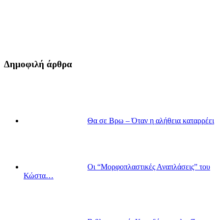
Δημοφιλή άρθρα
Θα σε Βρω – Όταν η αλήθεια καταρρέει
Οι “Μορφοπλαστικές Αναπλάσεις” του
Κώστα…