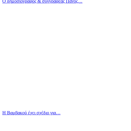
Ο δημοσιογράφος & συγγραφέας Πάνος…
Η Βαμβακού έχει σχέδιο για…