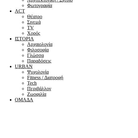
Φωτογραφία
ACT
Θέατρο
Σινεμά
ΤV
Χορός
ΙΣΤΟΡΙΑ
Αρχαιολογία
Φιλοσοφία
Γλώσσα
Παραδόσεις
URBAN
Ψυχολογία
Fitness / Διατροφή
Tech
Περιβάλλον
Ζωοφιλία
ΟΜΑΔΑ