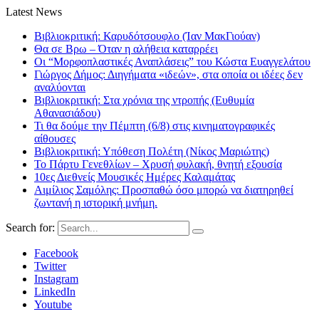
Latest News
Βιβλιοκριτική: Καρυδότσουφλο (Ίαν ΜακΓιούαν)
Θα σε Βρω – Όταν η αλήθεια καταρρέει
Οι “Μορφοπλαστικές Αναπλάσεις” του Κώστα Ευαγγελάτου
Γιώργος Δήμος: Διηγήματα «ιδεών», στα οποία οι ιδέες δεν
αναλύονται
Βιβλιοκριτική: Στα χρόνια της ντροπής (Ευθυμία
Αθανασιάδου)
Τι θα δούμε την Πέμπτη (6/8) στις κινηματογραφικές
αίθουσες
Βιβλιοκριτική: Υπόθεση Πολέτη (Νίκος Μαριώτης)
Το Πάρτυ Γενεθλίων – Χρυσή φυλακή, θνητή εξουσία
10ες Διεθνείς Μουσικές Ημέρες Καλαμάτας
Αιμίλιος Σαμόλης: Προσπαθώ όσο μπορώ να διατηρηθεί
ζωντανή η ιστορική μνήμη.
Search for:
Facebook
Twitter
Instagram
LinkedIn
Youtube