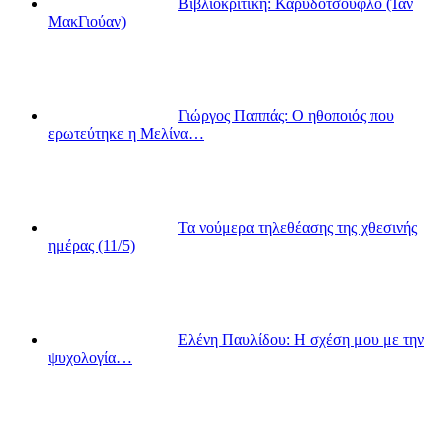
Βιβλιοκριτική: Καρυδότσουφλο (Ίαν
ΜακΓιούαν)
Γιώργος Παππάς: Ο ηθοποιός που
ερωτεύτηκε η Μελίνα…
Τα νούμερα τηλεθέασης της χθεσινής
ημέρας (11/5)
Ελένη Παυλίδου: Η σχέση μου με την
ψυχολογία…