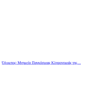
Όλυμπος: Μνημείο Παγκόσμιας Κληρονομιάς της…