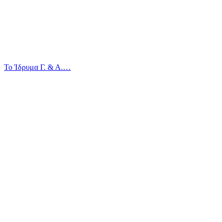
Το Ίδρυμα Γ. & Α.…