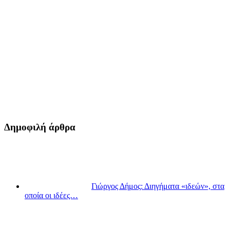
Δημοφιλή άρθρα
Γιώργος Δήμος: Διηγήματα «ιδεών», στα
οποία οι ιδέες…