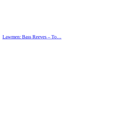
Lawmen: Bass Reeves – Το…