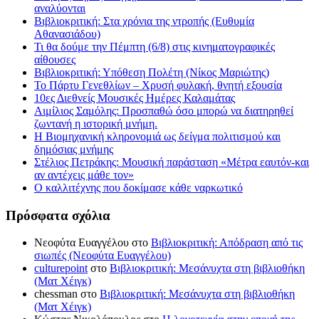
αναλύονται
Βιβλιοκριτική: Στα χρόνια της ντροπής (Ευθυμία
Αθανασιάδου)
Τι θα δούμε την Πέμπτη (6/8) στις κινηματογραφικές
αίθουσες
Βιβλιοκριτική: Υπόθεση Πολέτη (Νίκος Μαριώτης)
Το Πάρτυ Γενεθλίων – Χρυσή φυλακή, θνητή εξουσία
10ες Διεθνείς Μουσικές Ημέρες Καλαμάτας
Αιμίλιος Σαμόλης: Προσπαθώ όσο μπορώ να διατηρηθεί
ζωντανή η ιστορική μνήμη.
Η Βιομηχανική κληρονομιά ως δείγμα πολιτισμού και
δημόσιας μνήμης
Στέλιος Πετράκης: Μουσική παράσταση «Μέτρα εαυτόν-και
αν αντέχεις μάθε τον»
Ο καλλιτέχνης που δοκίμασε κάθε ναρκωτικό
Πρόσφατα σχόλια
Νεοφύτα Ευαγγέλου
στο
Βιβλιοκριτική: Απόδραση από τις
σιωπές (Νεοφύτα Ευαγγέλου)
culturepoint
στο
Βιβλιοκριτική: Μεσάνυχτα στη βιβλιοθήκη
(Ματ Χέιγκ)
chessman
στο
Βιβλιοκριτική: Μεσάνυχτα στη βιβλιοθήκη
(Ματ Χέιγκ)