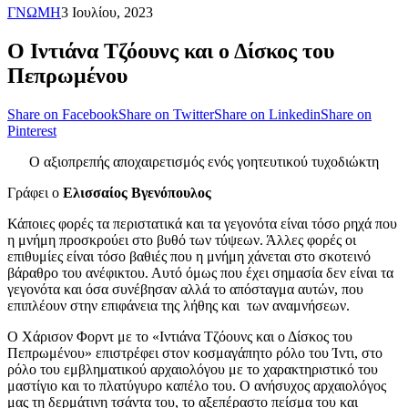
ΓΝΩΜΗ
3 Ιουλίου, 2023
Ο Ιντιάνα Τζόουνς και ο Δίσκος του
Πεπρωμένου
Share on Facebook
Share on Twitter
Share on Linkedin
Share on
Pinterest
Ο αξιοπρεπής αποχαιρετισμός ενός γοητευτικού τυχοδιώκτη
Γράφει ο
Ελισσαίος Βγενόπουλος
Κάποιες φορές τα περιστατικά και τα γεγονότα είναι τόσο ρηχά που
η μνήμη προσκρούει στο βυθό των τύψεων. Άλλες φορές οι
επιθυμίες είναι τόσο βαθιές που η μνήμη χάνεται στο σκοτεινό
βάραθρο του ανέφικτου. Αυτό όμως που έχει σημασία δεν είναι τα
γεγονότα και όσα συνέβησαν αλλά το απόσταγμα αυτών, που
επιπλέουν στην επιφάνεια της λήθης και των αναμνήσεων.
Ο Χάρισον Φορντ με το «Ιντιάνα Τζόουνς και ο Δίσκος του
Πεπρωμένου» επιστρέφει στον κοσμαγάπητο ρόλο του Ίντι, στο
ρόλο του εμβληματικού αρχαιολόγου με το χαρακτηριστικό του
μαστίγιο και το πλατύγυρο καπέλο του. Ο ανήσυχος αρχαιολόγος
μας τη δερμάτινη τσάντα του, το αξεπέραστο πείσμα του και