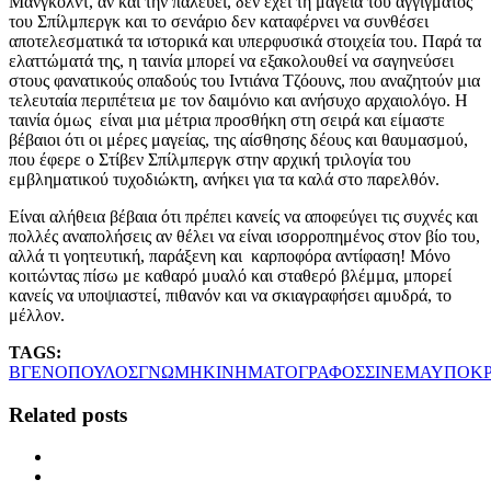
Μάνγκολντ, αν και την παλεύει, δεν έχει τη μαγεία του αγγίγματος
του Σπίλμπεργκ και το σενάριο δεν καταφέρνει να συνθέσει
αποτελεσματικά τα ιστορικά και υπερφυσικά στοιχεία του. Παρά τα
ελαττώματά της, η ταινία μπορεί να εξακολουθεί να σαγηνεύσει
στους φανατικούς οπαδούς του Ιντιάνα Τζόουνς, που αναζητούν μια
τελευταία περιπέτεια με τον δαιμόνιο και ανήσυχο αρχαιολόγο. Η
ταινία όμως είναι μια μέτρια προσθήκη στη σειρά και είμαστε
βέβαιοι ότι οι μέρες μαγείας, της αίσθησης δέους και θαυμασμού,
που έφερε ο Στίβεν Σπίλμπεργκ στην αρχική τριλογία του
εμβληματικού τυχοδιώκτη, ανήκει για τα καλά στο παρελθόν.
Είναι αλήθεια βέβαια ότι πρέπει κανείς να αποφεύγει τις συχνές και
πολλές αναπολήσεις αν θέλει να είναι ισορροπημένος στον βίο του,
αλλά τι γοητευτική, παράξενη και καρποφόρα αντίφαση! Μόνο
κοιτώντας πίσω με καθαρό μυαλό και σταθερό βλέμμα, μπορεί
κανείς να υποψιαστεί, πιθανόν και να σκιαγραφήσει αμυδρά, το
μέλλον.
TAGS:
ΒΓΕΝΟΠΟΥΛΟΣ
ΓΝΩΜΗ
ΚΙΝΗΜΑΤΟΓΡΑΦΟΣ
ΣΙΝΕΜΑ
ΥΠΟΚΡ
Related posts