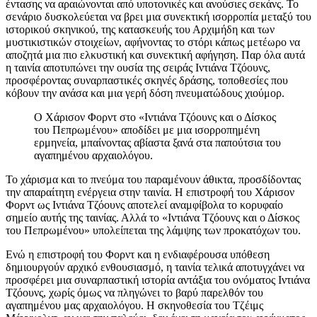
έντασης να αραιώνονται από υποτονικές και ανούσιες σεκάνς. Το
σενάριο δυσκολεύεται να βρει μια συνεκτική ισορροπία μεταξύ του
ιστορικού σκηνικού, της κατασκευής του Αρχιμήδη και των
μυστικιστικών στοιχείων, αφήνοντας το στόρι κάπως μετέωρο να
αποζητά μια πιο ελκυστική και συνεκτική αφήγηση. Παρ όλα αυτά
η ταινία αποτυπώνει την ουσία της σειράς Ιντιάνα Τζόουνς,
προσφέροντας συναρπαστικές σκηνές δράσης, τοποθεσίες που
κόβουν την ανάσα και μια γερή δόση πνευματώδους χιούμορ.
Ο Χάρισον Φορντ στο «Ιντιάνα Τζόουνς και ο Δίσκος
του Πεπρωμένου» αποδίδει με μια ισορροπημένη
ερμηνεία, μπαίνοντας αβίαστα ξανά στα παπούτσια του
αγαπημένου αρχαιολόγου.
Το χάρισμα και το πνεύμα του παραμένουν άθικτα, προσδίδοντας
την απαραίτητη ενέργεια στην ταινία. Η επιστροφή του Χάρισον
Φορντ ως Ιντιάνα Τζόουνς αποτελεί αναμφίβολα το κορυφαίο
σημείο αυτής της ταινίας. Αλλά το «Ιντιάνα Τζόουνς και ο Δίσκος
του Πεπρωμένου» υπολείπεται της λάμψης των προκατόχων του.
Ενώ η επιστροφή του Φορντ και η ενδιαφέρουσα υπόθεση
δημιουργούν αρχικό ενθουσιασμό, η ταινία τελικά αποτυγχάνει να
προσφέρει μια συναρπαστική ιστορία αντάξια του ονόματος Ιντιάνα
Τζόουνς, χωρίς όμως να πληγώνει το βαρύ παρελθόν του
αγαπημένου μας αρχαιολόγου. Η σκηνοθεσία του Τζέιμς