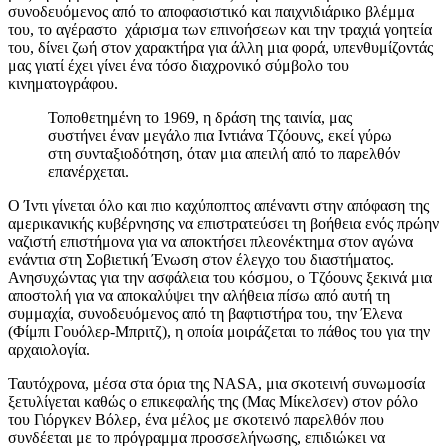
συνοδευόμενος από το αποφασιστικό και παιχνιδιάρικο βλέμμα
του, το αγέραστο χάρισμα των επινοήσεων και την τραχιά γοητεία
του, δίνει ζωή στον χαρακτήρα για άλλη μια φορά, υπενθυμίζοντάς
μας γιατί έχει γίνει ένα τόσο διαχρονικό σύμβολο του
κινηματογράφου.
Τοποθετημένη το 1969, η δράση της ταινία, μας
συστήνει έναν μεγάλο πια Ιντιάνα Τζόουνς, εκεί γύρω
στη συνταξιοδότηση, όταν μια απειλή από το παρελθόν
επανέρχεται.
Ο Ίντι γίνεται όλο και πιο καχύποπτος απέναντι στην απόφαση της
αμερικανικής κυβέρνησης να επιστρατεύσει τη βοήθεια ενός πρώην
ναζιστή επιστήμονα για να αποκτήσει πλεονέκτημα στον αγώνα
ενάντια στη Σοβιετική Ένωση στον έλεγχο του διαστήματος.
Ανησυχώντας για την ασφάλεια του κόσμου, ο Τζόουνς ξεκινά μια
αποστολή για να αποκαλύψει την αλήθεια πίσω από αυτή τη
συμμαχία, συνοδευόμενος από τη βαφτιστήρα του, την Έλενα
(Φίμπι Γουόλερ-Μπριτζ), η οποία μοιράζεται το πάθος του για την
αρχαιολογία.
Ταυτόχρονα, μέσα στα όρια της NASA, μια σκοτεινή συνωμοσία
ξετυλίγεται καθώς ο επικεφαλής της (Μας Μίκελσεν) στον ρόλο
του Γιόργκεν Βόλερ, ένα μέλος με σκοτεινό παρελθόν που
συνδέεται με το πρόγραμμα προσσελήνωσης, επιδιώκει να