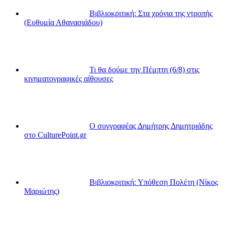
Βιβλιοκριτική: Στα χρόνια της ντροπής
(Ευθυμία Αθανασιάδου)
Τι θα δούμε την Πέμπτη (6/8) στις
κινηματογραφικές αίθουσες
Ο συγγραφέας Δημήτρης Δημητριάδης
στο CulturePoint.gr
Βιβλιοκριτική: Υπόθεση Πολέτη (Νίκος
Μαριώτης)