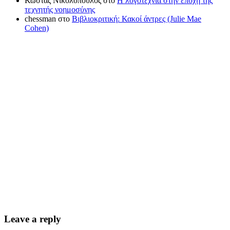
Κώστας Νικολόπουλος
στο
Η λογοτεχνία στην εποχή της
τεχνητής νοημοσύνης
chessman
στο
Βιβλιοκριτική: Κακοί άντρες (Julie Mae
Cohen)
Leave a reply