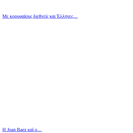
Με κορυφαίους διεθνείς και Έλληνες…
Η Joan Baez καί ο…