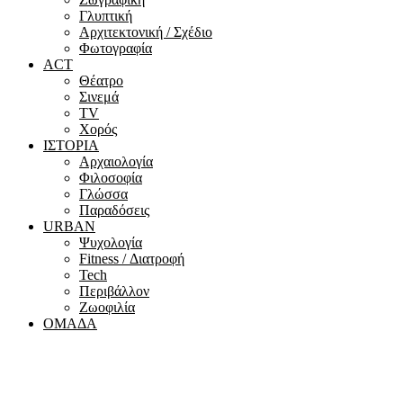
Γλυπτική
Αρχιτεκτονική / Σχέδιο
Φωτογραφία
ACT
Θέατρο
Σινεμά
ΤV
Χορός
ΙΣΤΟΡΙΑ
Αρχαιολογία
Φιλοσοφία
Γλώσσα
Παραδόσεις
URBAN
Ψυχολογία
Fitness / Διατροφή
Tech
Περιβάλλον
Ζωοφιλία
ΟΜΑΔΑ