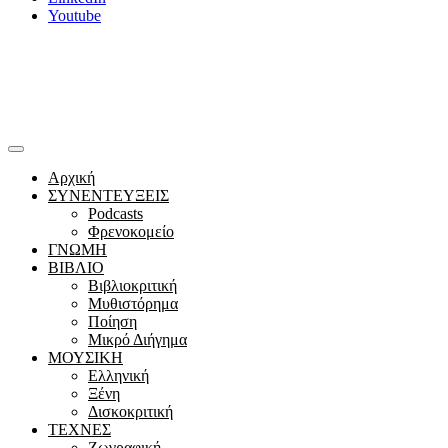
Youtube
Αρχική
ΣΥΝΕΝΤΕΥΞΕΙΣ
Podcasts
Φρενοκομείο
ΓΝΩΜΗ
ΒΙΒΛΙΟ
Βιβλιοκριτική
Μυθιστόρημα
Ποίηση
Μικρό Διήγημα
ΜΟΥΣΙΚΗ
Ελληνική
Ξένη
Δισκοκριτική
ΤΕΧΝΕΣ
Ζωγραφική