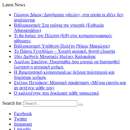
Latest News
Γιώργος Δήμος: Διηγήματα «ιδεών», στα οποία οι ιδέες δεν
αναλύονται
Βιβλιοκριτική: Στα χρόνια της ντροπής (Ευθυμία
Αθανασιάδου)
Τι θα δούμε την Πέμπτη (6/8) στις κινηματογραφικές
αίθουσες
Βιβλιοκριτική: Υπόθεση Πολέτη (Νίκος Μαριώτης)
Το Πάρτυ Γενεθλίων – Χρυσή φυλακή, θνητή εξουσία
10ες Διεθνείς Μουσικές Ημέρες Καλαμάτας
Αιμίλιος Σαμόλης: Προσπαθώ όσο μπορώ να διατηρηθεί
ζωντανή η ιστορική μνήμη.
Η Βιομηχανική κληρονομιά ως δείγμα πολιτισμού και
δημόσιας μνήμης
Στέλιος Πετράκης: Μουσική παράσταση «Μέτρα εαυτόν-και
αν αντέχεις μάθε τον»
Ο καλλιτέχνης που δοκίμασε κάθε ναρκωτικό
Search for:
Facebook
Twitter
Instagram
LinkedIn