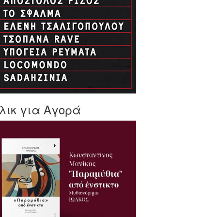
λικ για Αγορά