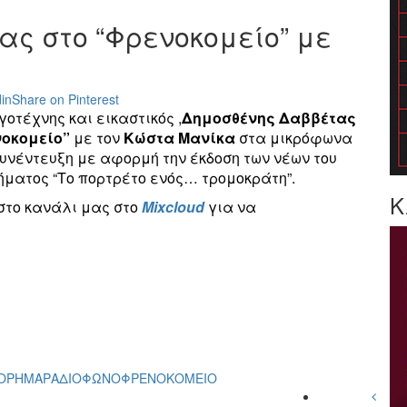
ας στο “Φρενοκομείο” με
in
Share on Pinterest
οτέχνης και εικαστικός ,
Δημοσθένης Δαββέτας
οκομείο”
με τον
Κώστα Μανίκα
στα μικρόφωνα
 συνέντευξη με αφορμή την έκδοση των νέων του
ρήματος “Το πορτρέτο ενός… τρομοκράτη”.
Κ
στο κανάλι μας στο
Mixcloud
για να
ΟΡΗΜΑ
ΡΑΔΙΟΦΩΝΟ
ΦΡΕΝΟΚΟΜΕΙΟ