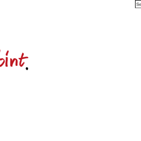
Se
for