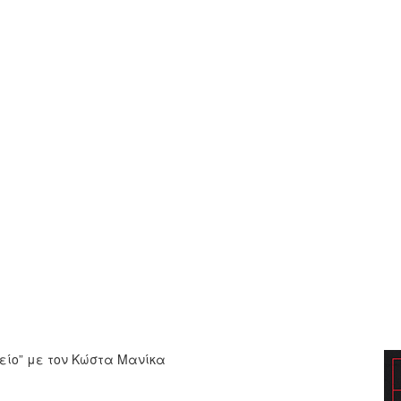
είο” με τον Κώστα Μανίκα