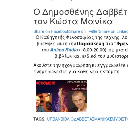
Ο Δημοσθένης Δαββέτ
τον Κώστα Μανίκα
Share on Facebook
Share on Twitter
Share on Linked
Ο Καθηγητής Φιλοσοφίας της τέχνης, λογ
βρέθηκε αυτή την
Παρασκευή
στο
“Φρεν
του
Anima Radio
(18.00-20.00), σε μια
βιβλίων και ειδικά του μυθιστο
Ακούστε την ηχογράφηση κι εγγραφείτε 
ενημερώνεστε για κάθε νέα εκπομπή.
TAGS:
URBAN
ΒΙΒΛΙΟ
ΔΑΒΒΕΤΑΣ
ΜΑΝΙΚΑΣ
ΜΥΘΙΣΤ