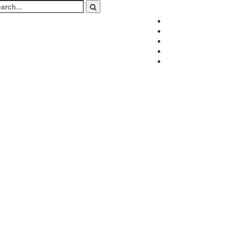
arch
:
Facebook
Twitter
Instagram
LinkedIn
Youtube