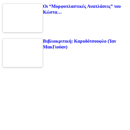
Οι “Μορφοπλαστικές Αναπλάσεις” του
Κώστα…
Βιβλιοκριτική: Καρυδότσουφλο (Ίαν
ΜακΓιούαν)