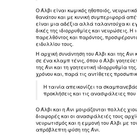
Ο Άλβι είναι κωμικός ηθοποιός, νευρωτικ
θανάτου και με κυνική συμπεριφορά απέν
είναι μια αδέξια αλλά ταλαντούχα κι ε
δικές της ιδιορρυθμίες και νευρώσεις. Η
παρελθόντος και παρόντος, προσφέροντα
ειδυλλίου τους.
Η αρχική συνάντηση του Άλβι και της Άν
σε ένα κλαμπ τένις, όπου ο Άλβι γοητεύ
της Άνι και τη γοητευτική ιδιορρυθμία τη
χρόνου και, παρά τις αντίθετες προσωπικ
Η ταινία απεικονίζει τα σκαμπανεβάσ
προκλήσεις και τις ανασφάλειες που 
Ο Άλβι και η Άνι μοιράζονται πολλές χιο
διαφορές και οι ανασφάλειές τους αρχίζ
νευρωτισμός και η εμμονή του Άλβι με το
απρόβλεπτη φύση της Άνι.