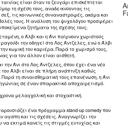
 ταινίας είναι όταν το ζευγάρι επισκέπτεται
Α
ύμορ τη σχέση τους, αναδεικνύοντας τις
F
 σεξ, τις κοινωνικές συναναστροφές, ακόμα και
αβολές τους. Η ανάλυση του ψυχολόγου προσφέρει
υποκείμενα ζητήματα της σχέσης τους.
εταμένη, ο Άλβι και η Άνι παίρνουν χωριστούς
ραγούδι την οδηγεί στο Λος Άντζελες, ενώ ο Άλβι
την κωμική του καριέρα. Παρά το χωρισμό τους,
νας για τον άλλον είναι αισθητή.
ι την Άνι στο Λος Άντζελες, όπου έχει ένα νέο
α του Άλβι είναι σε πλήρη ανάπτυξη καθώς
 Παρά τη συναισθηματική τους επανένωση, η Άνι
οδηγώντας σε έναν σπαρακτικό αποχαιρετισμό.
όχρονα μελαγχολική και στοχαστική.
παρουσιάζει ένα πρόγραμμα stand-up comedy που
ν αγάπη και τις σχέσεις. Αναγνωρίζει την
υ να εκτιμά κανείς τις στιγμές ευτυχίας και