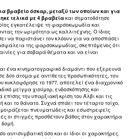
ια βραβείο όσκαρ, μεταξύ των οποίων και για
ηκε τελικά με 4 βραβεία
και σηματοδότησε
ποίος εγκατέλειψε τη φαρσοκωμωδία και
ντας την ωριμότητα ως καλλιτέχνης. Ο ίδιος
σει να παριστάνει τον κλόουν για να αποσπάσει
ν ασφάλεια της φαρσοκωμωδίας, σκεπτόμενος ότι
ταινίες για σοβαρά θέματα και να είναι
ίναι ένα κινηματογραφικό διαμάντι που εξερευνά
ε δύο άτομα με αντίθετες προσωπικότητες, τον
που κυκλοφόρησε το 1977, αποτελεί ένα διαχρονικό
αδικό μείγμα χιούμορ, ενδοσκόπησης και
 επίσης την υπαρξιακή κρίση του Άλβι και τις
ή και το θάνατο. Συχνά σπάει τον τέταρτο τοίχο,
ι μοιράζεται πνευματώδεις και εσωστρεφείς
τές οι στιγμές προσθέτουν βάθος στον χαρακτήρα
 δομή.
ο αντισυμβατική όσο και οι ίδιοι οι χαρακτήρες.