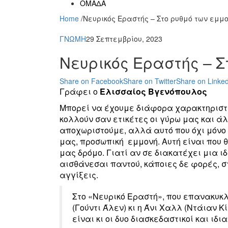
ΟΜΑΔΑ
Home
/
Νευρικός Εραστής – Στο ρυθμό των εμμ
ΓΝΩΜΗ
29 Σεπτεμβρίου, 2023
Νευρικός Εραστής – Σ
Share on Facebook
Share on Twitter
Share on Linked
Γράφει ο
Ελισσαίος Βγενόπουλος
Μπορεί να έχουμε διάφορα χαρακτηριστ
κολλούν σαν ετικέτες οι γύρω μας και άλ
αποχωριστούμε, αλλά αυτό που όχι μόνο 
μας, προσωπική εμμονή. Αυτή είναι που θ
μας δρόμο. Γιατί αν σε διακατέχει μια ιδ
αισθάνεσαι παντού, κάποιες δε φορές, σ
αγγίξεις.
Στο «Νευρικό Εραστή», που επανακυκλ
(Γούντι Άλεν) κι η Άνι Χαλλ (Ντάιαν 
είναι κι οι δυο διασκεδαστικοί και ιδια