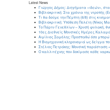
Latest News
Γιώργος Δήμος: Διηγήματα «ιδεών», στα
Βιβλιοκριτική: Στα χρόνια της ντροπής 
Τι θα δούμε την Πέμπτη (6/8) στις κινη
Βιβλιοκριτική: Υπόθεση Πολέτη (Νίκος Μα
Το Πάρτυ Γενεθλίων – Χρυσή φυλακή, θν
10ες Διεθνείς Μουσικές Ημέρες Καλαμ
Αιμίλιος Σαμόλης: Προσπαθώ όσο μπορώ 
Η Βιομηχανική κληρονομιά ως δείγμα πο
Στέλιος Πετράκης: Μουσική παράσταση 
Ο καλλιτέχνης που δοκίμασε κάθε ναρκ