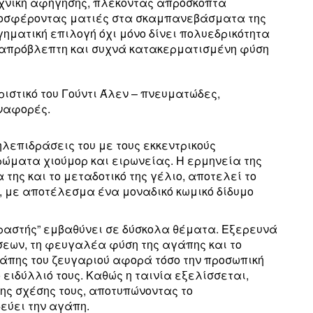
εχνική αφήγησης, πλέκοντας απρόσκοπτα
ροσφέροντας ματιές στα σκαμπανεβάσματα της
ηγηματική επιλογή όχι μόνο δίνει πολυεδρικότητα
 απρόβλεπτη και συχνά κατακερματισμένη φύση
ριστικό του Γούντι Άλεν – πνευματώδες,
αναφορές.
ληλεπιδράσεις του με τους εκκεντρικούς
ώματα χιούμορ και ειρωνείας. Η ερμηνεία της
 της και το μεταδοτικό της γέλιο, αποτελεί το
ι, με αποτέλεσμα ένα μοναδικό κωμικό δίδυμο
 εραστής” εμβαθύνει σε δύσκολα θέματα. Εξερευνά
εων, τη φευγαλέα φύση της αγάπης και το
άπης του ζευγαριού αφορά τόσο την προσωπική
 ειδύλλιό τους. Καθώς η ταινία εξελίσσεται,
ης σχέσης τους, αποτυπώνοντας το
εύει την αγάπη.