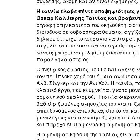
σύνδεσης, ακόμη και αν είναι εφήμερες.
Η ταινία έλαβε πέντε υποψηφιότητες γ
Όσκαρ Καλύτερης Ταινίας και βραβεύτ
στροφή στην καριέρα του σκηνοθέτη, ο ο
διείσδυσε σε σοβαρότερα θέματα, αγγίζο
δήλωσε ότι είχε το κουράγιο να σταματή
το γέλιο από το κοινό και να αφήσει τη
κανείς μπορεί να μιλήσει μέσα από τις 
παράλληλα αστείος
Ο “Νευρικός εραστής” του Γούντι Άλεν ε
τον περίπλοκο χορό του έρωτα ανάμεσα σ
Άλβι Σίνγκερ και την Άνι Χολ. Η ταινία, 
κλασικό έργο, που εξυμνείται για το μον
ρομαντικού ρεαλισμού. Η ταινία διερευνά
βαθιά ριζωμένες ανησυχίες του για τη ζω
απευθυνόμενος απευθείας στο κοινό, κα
μονολόγους για την κοσμοθεωρία του. Αυ
και παρέχουν μια μοναδική αφηγηματική
Η αφηγηματική δομή της ταινίας είναι τόσ