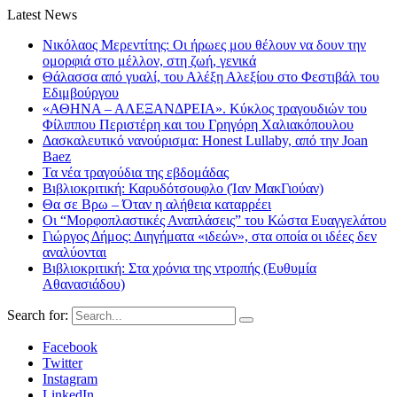
Latest News
Νικόλαος Μερεντίτης: Οι ήρωες μου θέλουν να δουν την
ομορφιά στο μέλλον, στη ζωή, γενικά
Θάλασσα από γυαλί, του Αλέξη Αλεξίου στο Φεστιβάλ του
Εδιμβούργου
«ΑΘΗΝΑ – ΑΛΕΞΑΝΔΡΕΙΑ». Κύκλος τραγουδιών του
Φίλιππου Περιστέρη και του Γρηγόρη Χαλιακόπουλου
Δασκαλευτικό νανούρισμα: Honest Lullaby, από την Joan
Baez
Τα νέα τραγούδια της εβδομάδας
Βιβλιοκριτική: Καρυδότσουφλο (Ίαν ΜακΓιούαν)
Θα σε Βρω – Όταν η αλήθεια καταρρέει
Οι “Μορφοπλαστικές Αναπλάσεις” του Κώστα Ευαγγελάτου
Γιώργος Δήμος: Διηγήματα «ιδεών», στα οποία οι ιδέες δεν
αναλύονται
Βιβλιοκριτική: Στα χρόνια της ντροπής (Ευθυμία
Αθανασιάδου)
Search for:
Facebook
Twitter
Instagram
LinkedIn