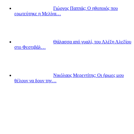
Γιώργος Παππάς: Ο ηθοποιός που
ερωτεύτηκε η Μελίνα…
Θάλασσα από γυαλί, του Αλέξη Αλεξίου
στο Φεστιβάλ…
Νικόλαος Μερεντίτης: Οι ήρωες μου
θέλουν να δουν την…