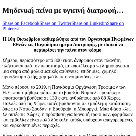
Μηδενική πείνα με υγιεινή διατροφή…
Share on Facebook
Share on Twitter
Share on Linkedin
Share on
Pinterest
H 16η Οκτωβρίου καθιερώθηκε από τον Οργανισμό Ηνωμένων
Εθνών ως Παγκόσμια ημέρα Διατροφής, με σκοπό να
περιορίσει την πείνα στον κόσμο
.
Σήμερα, περισσότερo από 800 εκατ. άνθρωποι στον πλανήτη
πλήττονται από τον υποσιτισμό, με αποτέλεσμα να δημιουργείται
μια σειρά από μολυσματικές ασθένειες, επιδημίες, χαμηλό
προσδόκιμο ζωής, χαμηλό δείκτη νοημοσύνης κλπ.
Μόνο πέρυσι, το 2019, η Παγκόσμια Οργάνωση Τροφίμων των
Η.Ε -που τιμήθηκε φέτος με το βραβείο Νόμπελ- προσέφερε
επισιτιστική βοήθεια σε 130 εκατ. ανθρώπους από 88 Χώρες.
Πολλές από τις Χώρες αυτές βρίσκονται σε εμπόλεμη κατάσταση,
όπως το Νότιο Σουδάν, η Ερυθραία, η Μπουργκί, Μπα Φάσο κλπ.
Σε αυτές τις Χώρες, η πρόσβαση για διανομή τροφίμων, φαρμάκων
και εμβολίων είναι πολύ δύσκολη καθώς υπάρχουν απαγορευμένες
και ναρκοθετημένες περιοχές.
Είναι καθήκον όλων να συνδράμουμε τους Οργανισμούς εκείνους