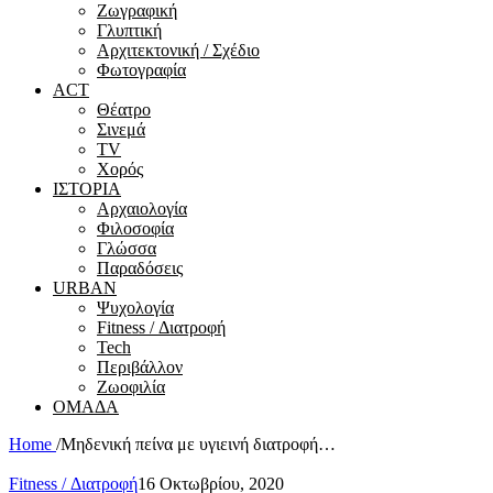
Ζωγραφική
Γλυπτική
Αρχιτεκτονική / Σχέδιο
Φωτογραφία
ACT
Θέατρο
Σινεμά
ΤV
Χορός
ΙΣΤΟΡΙΑ
Αρχαιολογία
Φιλοσοφία
Γλώσσα
Παραδόσεις
URBAN
Ψυχολογία
Fitness / Διατροφή
Tech
Περιβάλλον
Ζωοφιλία
ΟΜΑΔΑ
Home
/
Μηδενική πείνα με υγιεινή διατροφή…
Fitness / Διατροφή
16 Οκτωβρίου, 2020