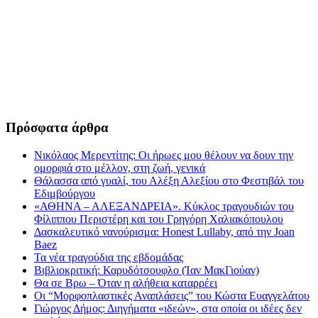
Πρόσφατα άρθρα
Νικόλαος Μερεντίτης: Οι ήρωες μου θέλουν να δουν την
ομορφιά στο μέλλον, στη ζωή, γενικά
Θάλασσα από γυαλί, του Αλέξη Αλεξίου στο Φεστιβάλ του
Εδιμβούργου
«ΑΘΗΝΑ – ΑΛΕΞΑΝΔΡΕΙΑ». Κύκλος τραγουδιών του
Φίλιππου Περιστέρη και του Γρηγόρη Χαλιακόπουλου
Δασκαλευτικό νανούρισμα: Honest Lullaby, από την Joan
Baez
Τα νέα τραγούδια της εβδομάδας
Βιβλιοκριτική: Καρυδότσουφλο (Ίαν ΜακΓιούαν)
Θα σε Βρω – Όταν η αλήθεια καταρρέει
Οι “Μορφοπλαστικές Αναπλάσεις” του Κώστα Ευαγγελάτου
Γιώργος Δήμος: Διηγήματα «ιδεών», στα οποία οι ιδέες δεν