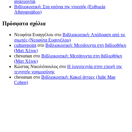
αναλύονται
Βιβλιοκριτική: Στα χρόνια της ντροπής (Ευθυμία
Αθανασιάδου)
Πρόσφατα σχόλια
Νεοφύτα Ευαγγέλου
στο
Βιβλιοκριτική: Απόδραση από τις
σιωπές (Νεοφύτα Ευαγγέλου)
culturepoint
στο
Βιβλιοκριτική: Μεσάνυχτα στη βιβλιοθήκη
(Ματ Χέιγκ)
chessman
στο
Βιβλιοκριτική: Μεσάνυχτα στη βιβλιοθήκη
(Ματ Χέιγκ)
Κώστας Νικολόπουλος
στο
Η λογοτεχνία στην εποχή της
τεχνητής νοημοσύνης
chessman
στο
Βιβλιοκριτική: Κακοί άντρες (Julie Mae
Cohen)