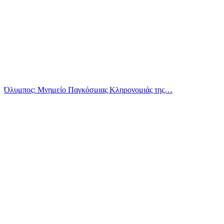
Όλυμπος: Μνημείο Παγκόσμιας Κληρονομιάς της…