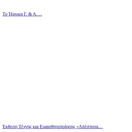
Το Ίδρυμα Γ. & Α.…
Έκθεση Τέχνης και Ευαισθητοποίησης «Αδέσποτα…