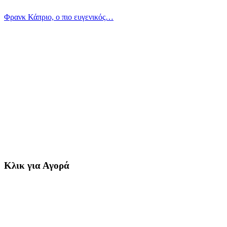
Φρανκ Κάπριο, ο πιο ευγενικός…
Κλικ για Αγορά