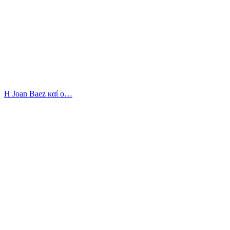
Η Joan Baez καί ο…