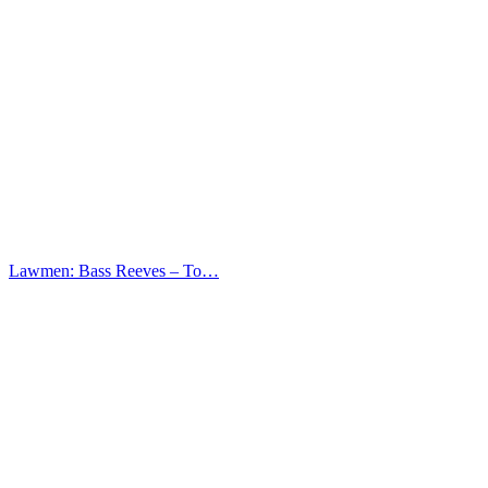
Lawmen: Bass Reeves – Το…