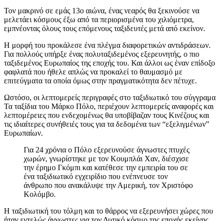
Τον μακρινό σε εμάς 13ο αιώνα, ένας νεαρός θα ξεκινούσε να
μελετάει κόσμους έξω από τα περιορισμένα του χιλιόμετρα,
εμπνέοντας όλους τους επόμενους ταξιδευτές μετά από εκείνον.
Η μορφή του προκάλεσε ένα πλέγμα διαφορετικών αντιδράσεων.
Για πολλούς υπήρξε ένας πολυταξιδεμένος εξερευνητής, ο πιο
ταξιδεμένος Ευρωπαίος της εποχής του. Και άλλοι ως έναν επίδοξο
φαφλατά που ήθελε απλώς να προκαλεί το θαυμασμό με
επιτεύγματα τα οποία όμως στην πραγματικότητα δεν πέτυχε.
Ωστόσο, οι λεπτομερείς περιγραφές στο ταξιδιωτικό του σύγγραμα
Τα ταξίδια του Μάρκο Πόλο, περιέχουν λεπτομερείς αναφορές και
λεπτομέρειες που ενδεχομένως θα υποβίβαζαν τους Κινέζους και
τις ιδιαίτερες συνήθειές τους για τα δεδομένα των “εξελιγμένων”
Ευρωπαίων.
Για 24 χρόνια ο Πόλο εξερευνούσε άγνωστες πτυχές
χωρών, γνωρίστηκε με τον Κουμπλάι Χαν, διέσχισε
την έρημο Γκόμπι και κατέθεσε την εμπειρία του σε
ένα ταξιδιωτικό εγχειρίδιο που ενέπνευσε τον
άνθρωπο που ανακάλυψε την Αμερική, τον Χριστόφο
Κολόμβο.
Η ταξιδιωτική του τόλμη και το θάρρος να εξερευνήσει χώρες που
ήταν εντελώς άγνωστες για τον Δυτικό κόσμο της εποχής εκείνης,