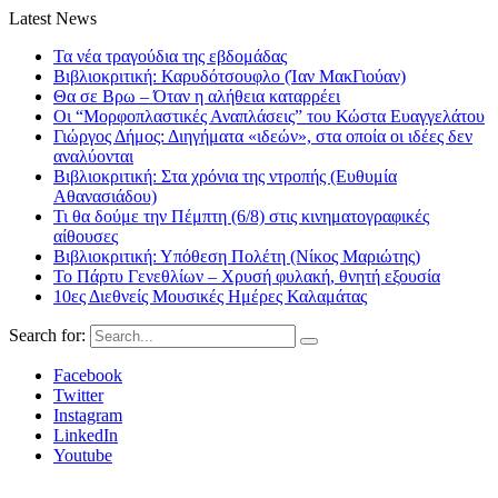
Latest News
Τα νέα τραγούδια της εβδομάδας
Βιβλιοκριτική: Καρυδότσουφλο (Ίαν ΜακΓιούαν)
Θα σε Βρω – Όταν η αλήθεια καταρρέει
Οι “Μορφοπλαστικές Αναπλάσεις” του Κώστα Ευαγγελάτου
Γιώργος Δήμος: Διηγήματα «ιδεών», στα οποία οι ιδέες δεν
αναλύονται
Βιβλιοκριτική: Στα χρόνια της ντροπής (Ευθυμία
Αθανασιάδου)
Τι θα δούμε την Πέμπτη (6/8) στις κινηματογραφικές
αίθουσες
Βιβλιοκριτική: Υπόθεση Πολέτη (Νίκος Μαριώτης)
Το Πάρτυ Γενεθλίων – Χρυσή φυλακή, θνητή εξουσία
10ες Διεθνείς Μουσικές Ημέρες Καλαμάτας
Search for:
Facebook
Twitter
Instagram
LinkedIn
Youtube