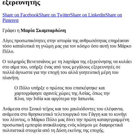
εξερευνητής
Share on Facebook
Share on Twitter
Share on Linkedin
Share on
Pinterest
Γράφει η
Μαρία Σκαμπαρδώνη
Λίγες προσωπικότητες στην ιστορία της ανθρωπότητας επηρέασαν
τόσο καταλυτικά τη γνώμη μας για τον κόσμο όσο αυτή του Μάρκο
Πόλο.
Ο τολμηρός Βενετσιάνος με τη λαχτάρα της εξερεύνησης να κυλάει
στο αίμα του, υπήρξε ένας από τους μεγάλους εξερευνητές σε
πολλά άγνωστα για την εποχή του αλλά γοητευτική μέρη του
πλανήτη.
Ο Πόλο υπήρξε ο πρώτος που επισκέφτηκε και
χαρτογράφησε αχανείς χώρες της Ασίας, όπως την
Κίνα, την Ινδία και αργότερα την Ιαπωνία.
Ανάμεσα στο Σινικό τείχος και του χαυλιόδοντες του ελέφαντα,
ανάμεσα στο θρησκευτικό τελετουργικό του Γάγγη και το κυνήγι
του λέοντος, ο Μάρκο Πόλο μας δίνει την πρώτη καταγεγραμμένη
προσωπική εμπειρία ανακάλυψης ενός κόσμου με διαφορετικά
πολιτιστικά στοιχεία από τη Δύση εκείνης της εποχής.