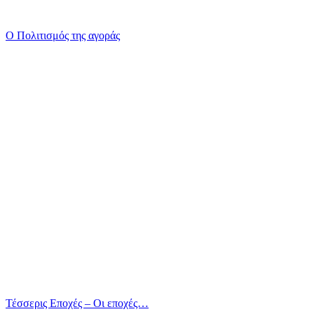
Ο Πολιτισμός της αγοράς
Τέσσερις Εποχές – Οι εποχές…