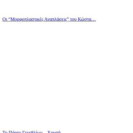
Οι “Μορφοπλαστικές Αναπλάσεις” του Κώστα…
Το Πάρτυ Γενεθλίων – Χρυσή…