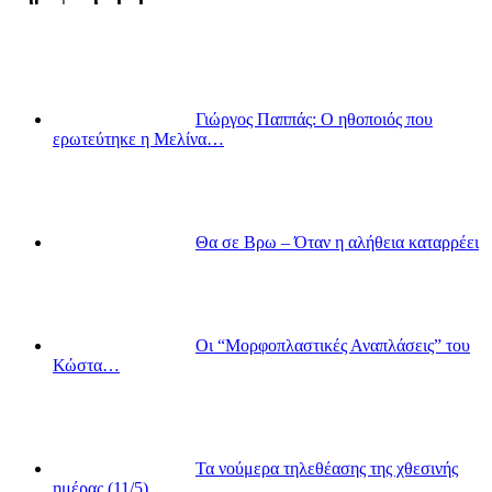
Γιώργος Παππάς: Ο ηθοποιός που
ερωτεύτηκε η Μελίνα…
Θα σε Βρω – Όταν η αλήθεια καταρρέει
Οι “Μορφοπλαστικές Αναπλάσεις” του
Κώστα…
Τα νούμερα τηλεθέασης της χθεσινής
ημέρας (11/5)