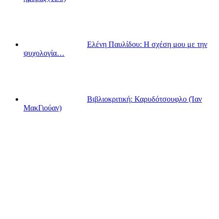
Ελένη Παυλίδου: Η σχέση μου με την
ψυχολογία…
Βιβλιοκριτική: Καρυδότσουφλο (Ίαν
ΜακΓιούαν)