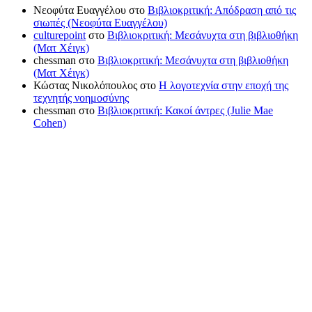
Νεοφύτα Ευαγγέλου
στο
Βιβλιοκριτική: Απόδραση από τις
σιωπές (Νεοφύτα Ευαγγέλου)
culturepoint
στο
Βιβλιοκριτική: Μεσάνυχτα στη βιβλιοθήκη
(Ματ Χέιγκ)
chessman
στο
Βιβλιοκριτική: Μεσάνυχτα στη βιβλιοθήκη
(Ματ Χέιγκ)
Κώστας Νικολόπουλος
στο
Η λογοτεχνία στην εποχή της
τεχνητής νοημοσύνης
chessman
στο
Βιβλιοκριτική: Κακοί άντρες (Julie Mae
Cohen)