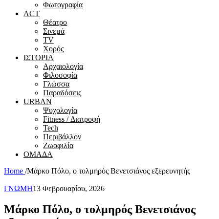
Φωτογραφία
ACT
Θέατρο
Σινεμά
ΤV
Χορός
ΙΣΤΟΡΙΑ
Αρχαιολογία
Φιλοσοφία
Γλώσσα
Παραδόσεις
URBAN
Ψυχολογία
Fitness / Διατροφή
Tech
Περιβάλλον
Ζωοφιλία
ΟΜΑΔΑ
Home
/
Μάρκο Πόλο, ο τολμηρός Βενετσιάνος εξερευνητής
ΓΝΩΜΗ
13 Φεβρουαρίου, 2026
Μάρκο Πόλο, ο τολμηρός Βενετσιάνος