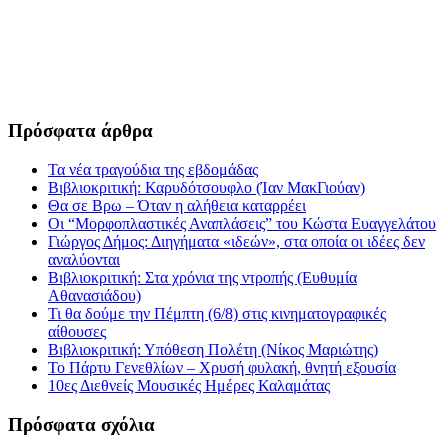
Πρόσφατα άρθρα
Τα νέα τραγούδια της εβδομάδας
Βιβλιοκριτική: Καρυδότσουφλο (Ίαν ΜακΓιούαν)
Θα σε Βρω – Όταν η αλήθεια καταρρέει
Οι “Μορφοπλαστικές Αναπλάσεις” του Κώστα Ευαγγελάτου
Γιώργος Δήμος: Διηγήματα «ιδεών», στα οποία οι ιδέες δεν
αναλύονται
Βιβλιοκριτική: Στα χρόνια της ντροπής (Ευθυμία
Αθανασιάδου)
Τι θα δούμε την Πέμπτη (6/8) στις κινηματογραφικές
αίθουσες
Βιβλιοκριτική: Υπόθεση Πολέτη (Νίκος Μαριώτης)
Το Πάρτυ Γενεθλίων – Χρυσή φυλακή, θνητή εξουσία
10ες Διεθνείς Μουσικές Ημέρες Καλαμάτας
Πρόσφατα σχόλια