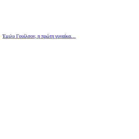
Έμιλυ Γουίλσον, η πρώτη γυναίκα…