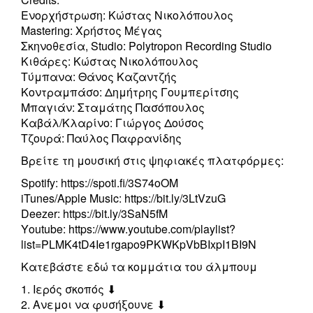
Ενορχήστρωση: Κώστας Νικολόπουλος
Mastering: Χρήστος Μέγας
Σκηνοθεσία, Studio: Polytropon Recording Studio
Κιθάρες: Κώστας Νικολόπουλος
Τύμπανα: Θάνος Καζαντζής
Κοντραμπάσο: Δημήτρης Γουμπερίτσης
Μπαγιάν: Σταμάτης Πασόπουλος
Καβάλ/Κλαρίνο: Γιώργος Δούσος
Τζουρά: Παύλος Παφρανίδης
Βρείτε τη μουσική στις ψηφιακές πλατφόρμες:
Spotify: https://spoti.fi/3S74oOM
iTunes/Apple Music: https://bit.ly/3LtVzuG
Deezer: https://bit.ly/3SaN5fM
Υoutube: https://www.youtube.com/playlist?
list=PLMK4tD4Ie1rgapo9PKWKpVbBIxpI1BI9N
Κατεβάστε εδώ τα κομμάτια του άλμπουμ
1. Ιερός σκοπός ⬇︎
2. Ανεμοι να φυσήξουνε ⬇︎