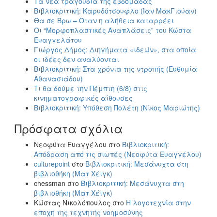
Τα νέα τραγούδια της εβδομάδας
Βιβλιοκριτική: Καρυδότσουφλο (Ίαν ΜακΓιούαν)
Θα σε Βρω – Όταν η αλήθεια καταρρέει
Οι “Μορφοπλαστικές Αναπλάσεις” του Κώστα
Ευαγγελάτου
Γιώργος Δήμος: Διηγήματα «ιδεών», στα οποία
οι ιδέες δεν αναλύονται
Βιβλιοκριτική: Στα χρόνια της ντροπής (Ευθυμία
Αθανασιάδου)
Τι θα δούμε την Πέμπτη (6/8) στις
κινηματογραφικές αίθουσες
Βιβλιοκριτική: Υπόθεση Πολέτη (Νίκος Μαριώτης)
Πρόσφατα σχόλια
Νεοφύτα Ευαγγέλου
στο
Βιβλιοκριτική:
Απόδραση από τις σιωπές (Νεοφύτα Ευαγγέλου)
culturepoint
στο
Βιβλιοκριτική: Μεσάνυχτα στη
βιβλιοθήκη (Ματ Χέιγκ)
chessman
στο
Βιβλιοκριτική: Μεσάνυχτα στη
βιβλιοθήκη (Ματ Χέιγκ)
Κώστας Νικολόπουλος
στο
Η λογοτεχνία στην
εποχή της τεχνητής νοημοσύνης