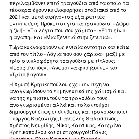
περιλαμβάνει επτά τραγούδια από τα οποία τα
τέσσερα έχουν κυκλοφορήσει σταδιακά από το
2021 και μετά αφήνοντας εξαιρετικές
εντυπώσεις. Πρόκειται για τα τραγούδια: «Δώρο
η ζωή», «Τα λόγια που σου χάρισα», «Έτσι είναι
η αγάπη» και «Μια ξενιτιά στην ξενιτιά».
Τώρα κυκλοφορούν ως ενιαία οντότητα και κάτω
από τον τίτλο «Λόγια που σου χάρισα» μαζί με
τρία ακυκλοφόρητα τραγούδια με τίτλους:
«Ιερός σκοπός», «Άνεμοι να φυσήξουνε» και
«Τρίτο βαγόνι».
Η Χρυσή Κρητικοπούλου έχει την τύχη να
αναγνωρίσουν το ερμηνευτικό της χάρισμά και
να της εμπιστευτούν τα τραγούδια τους
αναγνωρισμένοι αλλά και ταλαντούχοι
δημιουργοί όπως οι συνθέτες και τραγουδοποιοί
Γιώργος Καζαντζής, Παντελής Θαλασσινός,
Χρήστος Νευρίδης, Νίκος Κατσίκας, Κατερίνα
Κρητικοπούλου και οι στιχουργοί: Πόλυς
Κυριάκου, Όλγα Κουτσού και Ευγενία