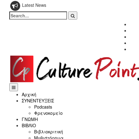
Latest News
Search
for:
Fac
Twitt
Inst
Link
Yout
Αρχική
ΣΥΝΕΝΤΕΥΞΕΙΣ
Podcasts
Φρενοκομείο
ΓΝΩΜΗ
ΒΙΒΛΙΟ
Βιβλιοκριτική
Μυθιστόρημα