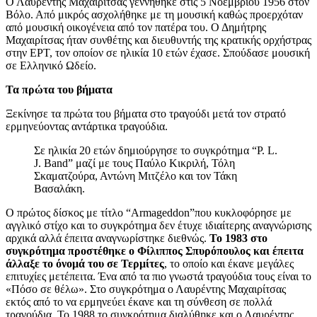
Ο Λαυρέντης Μαχαιρίτσας γεννήθηκε στις 5 Νοεμβρίου 1956 στον
Βόλο. Από μικρός ασχολήθηκε με τη μουσική καθώς προερχόταν
από μουσική οικογένεια από τον πατέρα του. Ο Δημήτρης
Μαχαιρίτσας ήταν συνθέτης και διευθυντής της κρατικής ορχήστρας
στην ΕΡΤ, τον οποίον σε ηλικία 10 ετών έχασε. Σπούδασε μουσική
σε Ελληνικό Ωδείο.
Τα πρώτα του βήματα
Ξεκίνησε τα πρώτα του βήματα στο τραγούδι μετά τον στρατό
ερμηνεύοντας αντάρτικα τραγούδια.
Σε ηλικία 20 ετών δημιούργησε το συγκρότημα “P. L.
J. Band” μαζί με τους Παύλο Κικριλή, Τόλη
Σκαματζούρα, Αντώνη Μιτζέλο και τον Τάκη
Βασαλάκη.
Ο πρώτος δίσκος με τίτλο “Armageddon”που κυκλοφόρησε με
αγγλικό στίχο και το συγκρότημα δεν έτυχε ιδιαίτερης αναγνώρισης
αρχικά αλλά έπειτα αναγνωρίστηκε διεθνώς.
Το 1983 στο
συγκρότημα προστέθηκε ο Φίλιππος Σπυρόπουλος και έπειτα
άλλαξε το όνομά του σε Τερμίτες
, το οποίο και έκανε μεγάλες
επιτυχίες μετέπειτα. Ένα από τα πιο γνωστά τραγούδια τους είναι το
«Πόσο σε θέλω». Στο συγκρότημα ο Λαυρέντης Μαχαιρίτσας
εκτός από το να ερμηνεύει έκανε και τη σύνθεση σε πολλά
τραγούδια. Το 1988 το συγκρότημα διαλύθηκε και ο Λαυρέντης