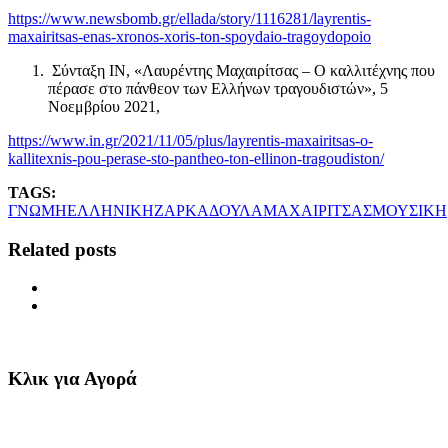
https://www.newsbomb.gr/ellada/story/1116281/layrentis-
maxairitsas-enas-xronos-xoris-ton-spoydaio-tragoydopoio
Σύνταξη IN, «Λαυρέντης Μαχαιρίτσας – Ο καλλιτέχνης που
πέρασε στο πάνθεον των Ελλήνων τραγουδιστών», 5
Νοεμβρίου 2021,
https://www.in.gr/2021/11/05/plus/layrentis-maxairitsas-o-
kallitexnis-pou-perase-sto-pantheo-ton-ellinon-tragoudiston/
TAGS:
ΓΝΩΜΗ
ΕΛΛΗΝΙΚΗ
ΖΑΡΚΑΔΟΥΛΑ
ΜΑΧΑΙΡΙΤΣΑΣ
ΜΟΥΣΙΚΗ
Related posts
Κλικ για Αγορά