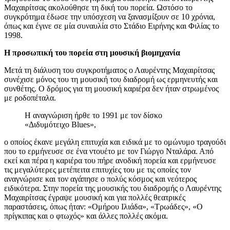
Μαχαιρίτσας ακολούθησε τη δική του πορεία. Ωστόσο το
συγκρότημα έδωσε την υπόσχεση να ξανασμίξουν σε 10 χρόνια,
όπως και έγινε σε μία συναυλία στο Στάδιο Ειρήνης και Φιλίας το
1998.
Η προσωπική του πορεία στη μουσική βιομηχανία
Μετά τη διάλυση του συγκροτήματος ο Λαυρέντης Μαχαιρίτσας
συνέχισε μόνος του τη μουσική του διαδρομή ως ερμηνευτής και
συνθέτης. Ο δρόμος για τη μουσική καριέρα δεν ήταν στρωμένος
με ροδοπέταλα.
Η αναγνώριση ήρθε το 1991 με τον δίσκο
«Διδυμότειχο Blues»,
ο οποίος έκανε μεγάλη επιτυχία και ειδικά με το ομώνυμο τραγούδι
που το ερμήνευσε σε ένα ντουέτο με τον Γιώργο Νταλάρα. Από
εκεί και πέρα η καριέρα του πήρε ανοδική πορεία και ερμήνευσε
τις μεγαλύτερες μετέπειτα επιτυχίες του με τις οποίες τον
αναγνώρισε και τον αγάπησε ο πολύς κόσμος και νεότερος
ειδικότερα. Στην πορεία της μουσικής του διαδρομής ο Λαυρέντης
Μαχαιρίτσας έγραψε μουσική και για πολλές θεατρικές
παραστάσεις, όπως ήταν: «Ομήρου Ιλιάδα», «Τρωάδες», «Ο
πρίγκιπας και ο φτωχός» και άλλες πολλές ακόμα.