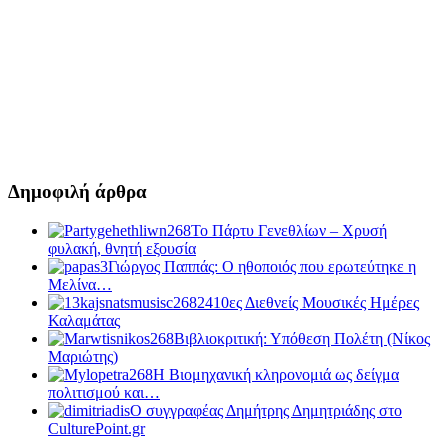
Δημοφιλή άρθρα
Το Πάρτυ Γενεθλίων – Χρυσή
φυλακή, θνητή εξουσία
Γιώργος Παππάς: Ο ηθοποιός που ερωτεύτηκε η
Μελίνα…
10ες Διεθνείς Μουσικές Ημέρες
Καλαμάτας
Βιβλιοκριτική: Υπόθεση Πολέτη (Νίκος
Μαριώτης)
Η Βιομηχανική κληρονομιά ως δείγμα
πολιτισμού και…
Ο συγγραφέας Δημήτρης Δημητριάδης στο
CulturePoint.gr