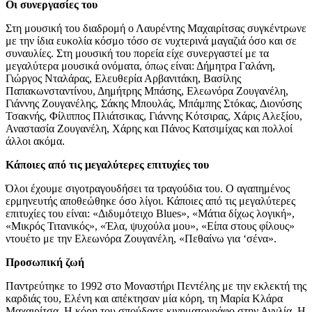
Οι συνεργασίες του
Στη μουσική του διαδρομή ο Λαυρέντης Μαχαιρίτσας συγκέντρωνε
με την ίδια ευκολία κόσμο τόσο σε νυχτερινά μαγαζιά όσο και σε
συναυλίες. Στη μουσική του πορεία είχε συνεργαστεί με τα
μεγαλύτερα μουσικά ονόματα, όπως είναι: Δήμητρα Γαλάνη,
Γιώργος Νταλάρας, Ελευθερία Αρβανιτάκη, Βασίλης
Παπακωνσταντίνου, Δημήτρης Μπάσης, Ελεωνόρα Ζουγανέλη,
Γιάννης Ζουγανέλης, Σάκης Μπουλάς, Μπάμπης Στόκας, Διονύσης
Τσακνής, Φίλιππος Πλιάτσικας, Γιάννης Κότσιρας, Χάρις Αλεξίου,
Αναστασία Ζουγανέλη, Χάρης και Πάνος Κατσιμίχας και πολλοί
άλλοι ακόμα.
Κάποιες από τις μεγαλύτερες επιτυχίες του
Όλοι έχουμε σιγοτραγουδήσει τα τραγούδια του. Ο αγαπημένος
ερμηνευτής αποθεώθηκε όσο λίγοι. Κάποιες από τις μεγαλύτερες
επιτυχίες του είναι: «Διδυμότειχο Blues», «Μάτια δίχως λογική»,
«Μικρός Τιτανικός», «Έλα, ψυχούλα μου», «Είπα στους φίλους»
ντουέτο με την Ελεωνόρα Ζουγανέλη, «Πεθαίνω για ‘σένα».
Προσωπική ζωή
Παντρεύτηκε το 1992 στο Μοναστήρι Πεντέλης με την εκλεκτή της
καρδιάς του, Ελένη και απέκτησαν μία κόρη, τη Μαρία Κλάρα
Μαχαιρίτσα. Η κόρη του σπούδασε κινηματογράφο στην Αγγλία. Η