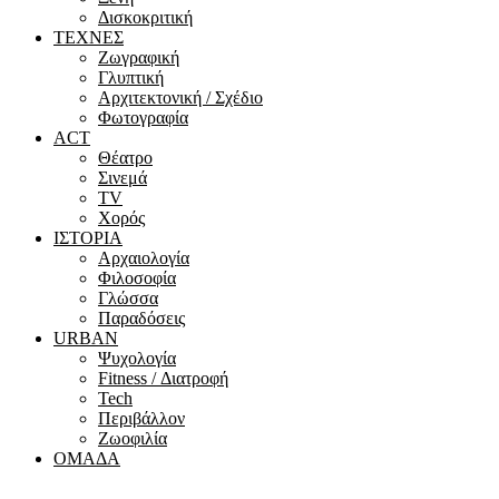
Δισκοκριτική
ΤΕΧΝΕΣ
Ζωγραφική
Γλυπτική
Αρχιτεκτονική / Σχέδιο
Φωτογραφία
ACT
Θέατρο
Σινεμά
ΤV
Χορός
ΙΣΤΟΡΙΑ
Αρχαιολογία
Φιλοσοφία
Γλώσσα
Παραδόσεις
URBAN
Ψυχολογία
Fitness / Διατροφή
Tech
Περιβάλλον
Ζωοφιλία
ΟΜΑΔΑ