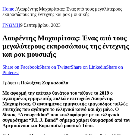
Home
/
Λαυρέντης Μαχαιρίτσας: Ένας από τους μεγαλύτερους
εκπροσώπους της έντεχνης και ροκ μουσικής
ΓΝΩΜΗ
9 Σεπτεμβρίου, 2023
Λαυρέντης Μαχαιρίτσας: Ένας από τους
μεγαλύτερους εκπροσώπους της έντεχνης
και ροκ μουσικής
Share on Facebook
Share on Twitter
Share on Linkedin
Share on
Pinterest
Γράφει η
Πολυξένη Ζαρκαδούλα
Με αφορμή την επέτειο θανάτου του πέθανε το 2019 ο
αγαπημένος ερμηνευτής πολλών επιτυχιών Λαυρέντης
Μαχαιρίτσας. Ο αγαπημένος ερμηνευτής τραγούδησε πολλές
επιτυχίες που αγάπησε το ελληνικό κοινό και όχι μόνο. Ο
δίσκος “Armageddon” που κυκλοφόρησε με το ελληνικό
συγκρότημα “P.L.J. Band” σήμερα χαίρει θαυμασμού από τον
Αμερικάνικο και Ευρωπαϊκό μουσικό Τύπο.