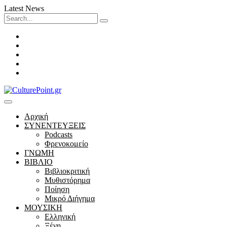
Latest News
Search
for:
Facebook
Twitter
Instagram
LinkedIn
Youtube
Αρχική
ΣΥΝΕΝΤΕΥΞΕΙΣ
Podcasts
Φρενοκομείο
ΓΝΩΜΗ
ΒΙΒΛΙΟ
Βιβλιοκριτική
Μυθιστόρημα
Ποίηση
Μικρό Διήγημα
ΜΟΥΣΙΚΗ
Ελληνική
Ξένη