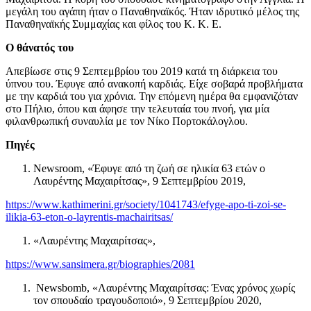
μεγάλη του αγάπη ήταν ο Παναθηναϊκός. Ήταν ιδρυτικό μέλος της
Παναθηναϊκής Συμμαχίας και φίλος του Κ. Κ. Ε.
Ο θάνατός του
Απεβίωσε στις 9 Σεπτεμβρίου του 2019 κατά τη διάρκεια του
ύπνου του. Έφυγε από ανακοπή καρδιάς. Είχε σοβαρά προβλήματα
με την καρδιά του για χρόνια. Την επόμενη ημέρα θα εμφανιζόταν
στο Πήλιο, όπου και άφησε την τελευταία του πνοή, για μία
φιλανθρωπική συναυλία με τον Νίκο Πορτοκάλογλου.
Πηγές
Newsroom, «Έφυγε από τη ζωή σε ηλικία 63 ετών ο
Λαυρέντης Μαχαιρίτσας», 9 Σεπτεμβρίου 2019,
https://www.kathimerini.gr/society/1041743/efyge-apo-ti-zoi-se-
ilikia-63-eton-o-layrentis-machairitsas/
«Λαυρέντης Μαχαιρίτσας»,
https://www.sansimera.gr/biographies/2081
Newsbomb, «Λαυρέντης Μαχαιρίτσας: Ένας χρόνος χωρίς
τον σπουδαίο τραγουδοποιό», 9 Σεπτεμβρίου 2020,