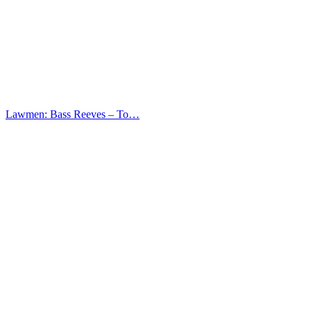
Lawmen: Bass Reeves – Το…