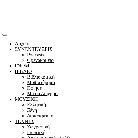
Αρχική
ΣΥΝΕΝΤΕΥΞΕΙΣ
Podcasts
Φρενοκομείο
ΓΝΩΜΗ
ΒΙΒΛΙΟ
Βιβλιοκριτική
Μυθιστόρημα
Ποίηση
Μικρό Διήγημα
ΜΟΥΣΙΚΗ
Ελληνική
Ξένη
Δισκοκριτική
ΤΕΧΝΕΣ
Ζωγραφική
Γλυπτική
Αρχιτεκτονική / Σχέδιο