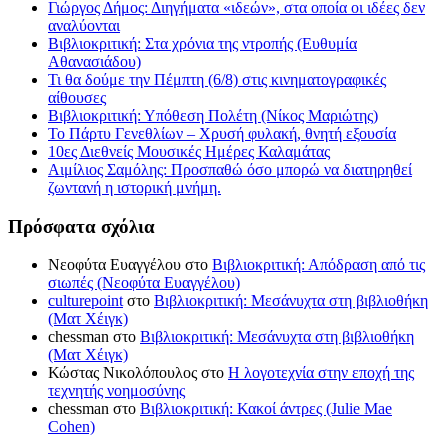
Γιώργος Δήμος: Διηγήματα «ιδεών», στα οποία οι ιδέες δεν
αναλύονται
Βιβλιοκριτική: Στα χρόνια της ντροπής (Ευθυμία
Αθανασιάδου)
Τι θα δούμε την Πέμπτη (6/8) στις κινηματογραφικές
αίθουσες
Βιβλιοκριτική: Υπόθεση Πολέτη (Νίκος Μαριώτης)
Το Πάρτυ Γενεθλίων – Χρυσή φυλακή, θνητή εξουσία
10ες Διεθνείς Μουσικές Ημέρες Καλαμάτας
Αιμίλιος Σαμόλης: Προσπαθώ όσο μπορώ να διατηρηθεί
ζωντανή η ιστορική μνήμη.
Πρόσφατα σχόλια
Νεοφύτα Ευαγγέλου
στο
Βιβλιοκριτική: Απόδραση από τις
σιωπές (Νεοφύτα Ευαγγέλου)
culturepoint
στο
Βιβλιοκριτική: Μεσάνυχτα στη βιβλιοθήκη
(Ματ Χέιγκ)
chessman
στο
Βιβλιοκριτική: Μεσάνυχτα στη βιβλιοθήκη
(Ματ Χέιγκ)
Κώστας Νικολόπουλος
στο
Η λογοτεχνία στην εποχή της
τεχνητής νοημοσύνης
chessman
στο
Βιβλιοκριτική: Κακοί άντρες (Julie Mae
Cohen)