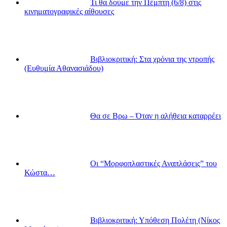
Τι θα δούμε την Πέμπτη (6/8) στις
κινηματογραφικές αίθουσες
Βιβλιοκριτική: Στα χρόνια της ντροπής
(Ευθυμία Αθανασιάδου)
Θα σε Βρω – Όταν η αλήθεια καταρρέει
Οι “Μορφοπλαστικές Αναπλάσεις” του
Κώστα…
Βιβλιοκριτική: Υπόθεση Πολέτη (Νίκος