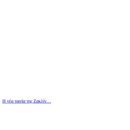
Η νέα ταινία της Ζακλίν…