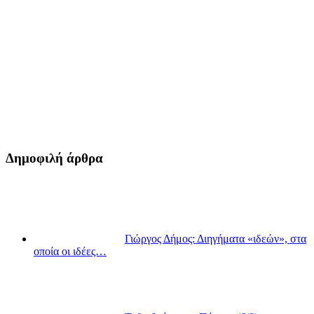
Δημοφιλή άρθρα
Γιώργος Δήμος: Διηγήματα «ιδεών», στα
οποία οι ιδέες…