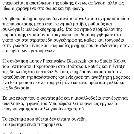
επιχειρείται η αποτύπωση της φρίκης, όχι ως αφήγηση, αλλά ως
βίωμα χαραγμένο στο σώμα και την φωνή.
Οι ηθοποιοί δημιουργούν ζωντανά το σύνολο του ηχητικού τοπίου
της παράστασης μέσα από φωνητικά μοτίβα, ρυθμούς και
συλλογικές μελωδικές γραμμές. Στο φωνητικό περιβάλλον της
παράστασης εντάσσονται τραγούδια που δημιουργήθηκαν στα
γκέτο και στα στρατόπεδα συγκέντρωσης, καθώς και τραγούδια
στην γλώσσα Γίντις και ψαλμωδίες μνήμης που συνδέονται με την
εμπειρία των κρατουμένων.
Η συνάντηση με τον Przemysław Błaszczak και το Studio Kokyu
του Ινστιτούτου Γκροτόφσκι στο Βρότσλαβ, καθώς και η ένταξη
της δουλειάς στο φεστιβάλ Sakura, επηρέασαν ουσιαστικά την
κατεύθυνση της παράστασης και ενίσχυσε την αναζήτηση μας προς
ένα θέατρο που δεν λειτουργεί μόνο ως αναπαράσταση αλλά και
ως διαδικασία.
Σε μια εποχή που ο φανατισμός και η μισαλλοδοξία επανέρχονται
απειλητικά, η φωνή του Μπορόφσκι λειτουργεί ως εργαλείο
επαγρύπνησης και συλλογικού στοχασμού.
Το ερώτημα που τίθεται δεν είναι τι συνέβη.
Το ερώτημα είναι τι παραμένει.