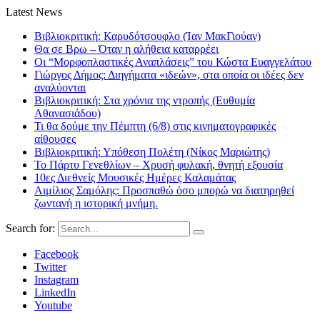
Latest News
Βιβλιοκριτική: Καρυδότσουφλο (Ίαν ΜακΓιούαν)
Θα σε Βρω – Όταν η αλήθεια καταρρέει
Οι “Μορφοπλαστικές Αναπλάσεις” του Κώστα Ευαγγελάτου
Γιώργος Δήμος: Διηγήματα «ιδεών», στα οποία οι ιδέες δεν
αναλύονται
Βιβλιοκριτική: Στα χρόνια της ντροπής (Ευθυμία
Αθανασιάδου)
Τι θα δούμε την Πέμπτη (6/8) στις κινηματογραφικές
αίθουσες
Βιβλιοκριτική: Υπόθεση Πολέτη (Νίκος Μαριώτης)
Το Πάρτυ Γενεθλίων – Χρυσή φυλακή, θνητή εξουσία
10ες Διεθνείς Μουσικές Ημέρες Καλαμάτας
Αιμίλιος Σαμόλης: Προσπαθώ όσο μπορώ να διατηρηθεί
ζωντανή η ιστορική μνήμη.
Search for:
Facebook
Twitter
Instagram
LinkedIn
Youtube