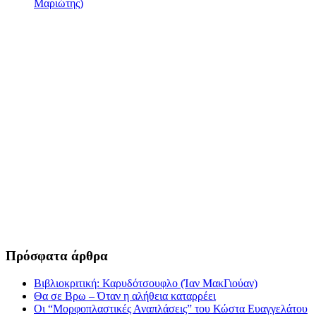
Μαριώτης)
Πρόσφατα άρθρα
Βιβλιοκριτική: Καρυδότσουφλο (Ίαν ΜακΓιούαν)
Θα σε Βρω – Όταν η αλήθεια καταρρέει
Οι “Μορφοπλαστικές Αναπλάσεις” του Κώστα Ευαγγελάτου