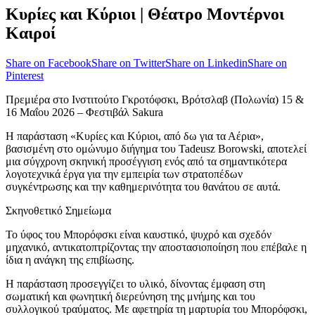
Κυρίες και Κύριοι | Θέατρο Μοντέρνοι
Καιροί
Share on Facebook
Share on Twitter
Share on Linkedin
Share on
Pinterest
Πρεμιέρα στο Ινστιτούτο Γκροτόφσκι, Βρότσλαβ (Πολωνία) 15 &
16 Μαΐου 2026 – Φεστιβάλ Sakura
Η παράσταση «Κυρίες και Κύριοι, από δω για τα Αέρια»,
βασισμένη στο ομώνυμο διήγημα του Tadeusz Borowski, αποτελεί
μια σύγχρονη σκηνική προσέγγιση ενός από τα σημαντικότερα
λογοτεχνικά έργα για την εμπειρία των στρατοπέδων
συγκέντρωσης και την καθημερινότητα του θανάτου σε αυτά.
Σκηνοθετικό Σημείωμα
To ύφος του Μπορόφσκι είναι καυστικό, ψυχρό και σχεδόν
μηχανικό, αντικατοπτρίζοντας την αποστασιοποίηση που επέβαλε η
ίδια η ανάγκη της επιβίωσης.
Η παράσταση προσεγγίζει το υλικό, δίνοντας έμφαση στη
σωματική και φωνητική διερεύνηση της μνήμης και του
συλλογικού τραύματος. Με αφετηρία τη μαρτυρία του Μπορόφσκι,