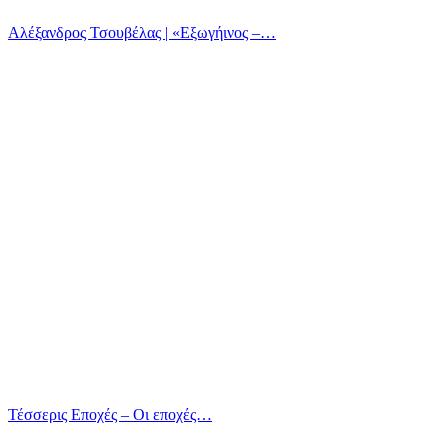
Αλέξανδρος Τσουβέλας | «Εξωγήινος –…
Τέσσερις Εποχές – Οι εποχές…