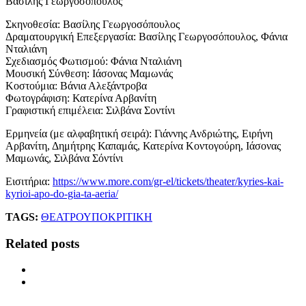
Βασίλης Γεωργοσόπουλος
Σκηνοθεσία: Βασίλης Γεωργοσόπουλος
Δραματουργική Επεξεργασία: Βασίλης Γεωργοσόπουλος, Φάνια
Νταλιάνη
Σχεδιασμός Φωτισμού: Φάνια Νταλιάνη
Μουσική Σύνθεση: Ιάσονας Μαμωνάς
Κοστούμια: Βάνια Αλεξάντροβα
Φωτογράφιση: Κατερίνα Αρβανίτη
Γραφιστική επιμέλεια: Σιλβάνα Σοντίνι
Ερμηνεία (με αλφαβητική σειρά): Γιάννης Ανδριώτης, Ειρήνη
Αρβανίτη, Δημήτρης Καπαμάς, Κατερίνα Κοντογούρη, Ιάσονας
Μαμωνάς, Σιλβάνα Σόντίνι
Εισιτήρια:
https://www.more.com/gr-el/tickets/theater/kyries-kai-
kyrioi-apo-do-gia-ta-aeria/
TAGS:
ΘΕΑΤΡΟ
ΥΠΟΚΡΙΤΙΚΗ
Related posts