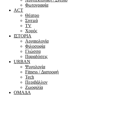
Φωτογραφία
ACT
Θέατρο
Σινεμά
ΤV
Χορός
ΙΣΤΟΡΙΑ
Αρχαιολογία
Φιλοσοφία
Γλώσσα
Παραδόσεις
URBAN
Ψυχολογία
Fitness / Διατροφή
Tech
Περιβάλλον
Ζωοφιλία
ΟΜΑΔΑ