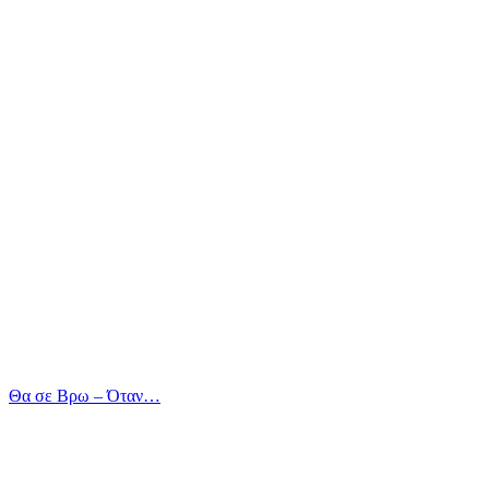
Θα σε Βρω – Όταν…