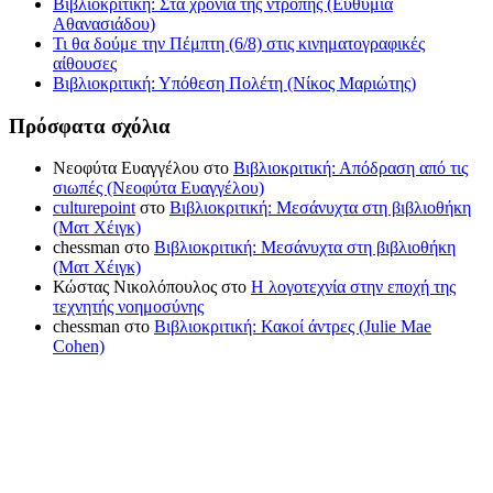
Βιβλιοκριτική: Στα χρόνια της ντροπής (Ευθυμία
Αθανασιάδου)
Τι θα δούμε την Πέμπτη (6/8) στις κινηματογραφικές
αίθουσες
Βιβλιοκριτική: Υπόθεση Πολέτη (Νίκος Μαριώτης)
Πρόσφατα σχόλια
Νεοφύτα Ευαγγέλου
στο
Βιβλιοκριτική: Απόδραση από τις
σιωπές (Νεοφύτα Ευαγγέλου)
culturepoint
στο
Βιβλιοκριτική: Μεσάνυχτα στη βιβλιοθήκη
(Ματ Χέιγκ)
chessman
στο
Βιβλιοκριτική: Μεσάνυχτα στη βιβλιοθήκη
(Ματ Χέιγκ)
Κώστας Νικολόπουλος
στο
Η λογοτεχνία στην εποχή της
τεχνητής νοημοσύνης
chessman
στο
Βιβλιοκριτική: Κακοί άντρες (Julie Mae
Cohen)