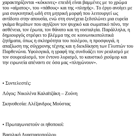
χαρακτηρίζονται «κόκκινες» επειδή είναι βαμμένες με το χρώμα
του «αίματος», του «πάθους» και της «πληγής». Το έργο ανοίγει με
μια συγκινητική ωδή στη μητρική μορφή που λειτουργεί ως
αντίδοτο στην απουσία, ενώ στη συνέχεια ξεδιπλώνει μια ευρεία
γκάμα θεμάτων που αγγίζουν τον ψυχικό και σωματικό πόνο, την
ασθένεια, τον έρωτα, τον θάνατο και τη νοσταλγία. Παράλληλα, η
δημιουργός στρέφει το βλέμμα της σε κοινωνικοπολιτικά
ζητήματα, όπως η σκληρότητα του πολέμου, η προσφυγιά, η
απαξίωση της σύγχρονης τέχνης και η διεκδίκηση των Γλυπτών του
Παρθενώνα. Υφολογικά, η γραφή της συνδυάζει τον ρεαλισμό με
τον σουρεαλισμό, τον έντονο λυρισμό, το καυστικό χιούμορ και
την ειρωνεία απέναντι σε όσα μας «πληγώνουν».
• Συντελεστές:
Λόγος: Νικολένα Καλαϊτζάκη – Ζούνη
Σκηνοθεσία: Αλέξανδρος Μούστας
• Πρωταγωνιστούν οι ηθοποιοί:
Βασιλική Αναστασοπούλου