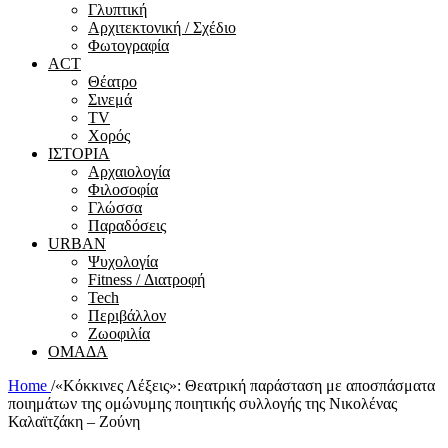
Γλυπτική
Αρχιτεκτονική / Σχέδιο
Φωτογραφία
ACT
Θέατρο
Σινεμά
ΤV
Χορός
ΙΣΤΟΡΙΑ
Αρχαιολογία
Φιλοσοφία
Γλώσσα
Παραδόσεις
URBAN
Ψυχολογία
Fitness / Διατροφή
Tech
Περιβάλλον
Ζωοφιλία
ΟΜΑΔΑ
Home
/
«Κόκκινες Λέξεις»: Θεατρική παράσταση με αποσπάσματα
ποιημάτων της ομώνυμης ποιητικής συλλογής της Νικολένας
Καλαϊτζάκη – Ζούνη