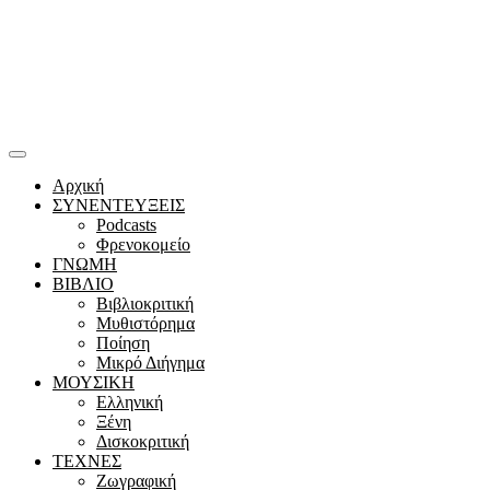
Αρχική
ΣΥΝΕΝΤΕΥΞΕΙΣ
Podcasts
Φρενοκομείο
ΓΝΩΜΗ
ΒΙΒΛΙΟ
Βιβλιοκριτική
Μυθιστόρημα
Ποίηση
Μικρό Διήγημα
ΜΟΥΣΙΚΗ
Ελληνική
Ξένη
Δισκοκριτική
ΤΕΧΝΕΣ
Ζωγραφική