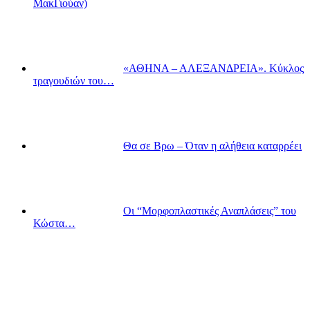
ΜακΓιούαν)
«ΑΘΗΝΑ – ΑΛΕΞΑΝΔΡΕΙΑ». Κύκλος
τραγουδιών του…
Θα σε Βρω – Όταν η αλήθεια καταρρέει
Οι “Μορφοπλαστικές Αναπλάσεις” του
Κώστα…