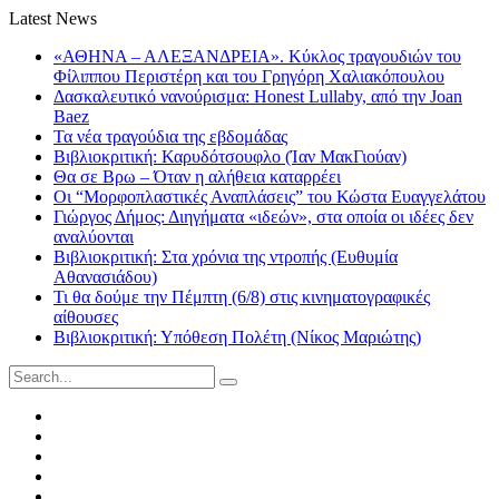
Latest News
«ΑΘΗΝΑ – ΑΛΕΞΑΝΔΡΕΙΑ». Κύκλος τραγουδιών του
Φίλιππου Περιστέρη και του Γρηγόρη Χαλιακόπουλου
Δασκαλευτικό νανούρισμα: Honest Lullaby, από την Joan
Baez
Τα νέα τραγούδια της εβδομάδας
Βιβλιοκριτική: Καρυδότσουφλο (Ίαν ΜακΓιούαν)
Θα σε Βρω – Όταν η αλήθεια καταρρέει
Οι “Μορφοπλαστικές Αναπλάσεις” του Κώστα Ευαγγελάτου
Γιώργος Δήμος: Διηγήματα «ιδεών», στα οποία οι ιδέες δεν
αναλύονται
Βιβλιοκριτική: Στα χρόνια της ντροπής (Ευθυμία
Αθανασιάδου)
Τι θα δούμε την Πέμπτη (6/8) στις κινηματογραφικές
αίθουσες
Βιβλιοκριτική: Υπόθεση Πολέτη (Νίκος Μαριώτης)
Search
for:
Facebook
Twitter
Instagram
LinkedIn
Youtube