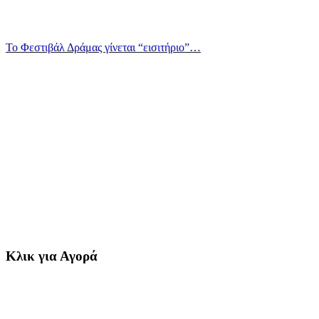
Το Φεστιβάλ Δράμας γίνεται “εισιτήριο”…
Κλικ για Αγορά