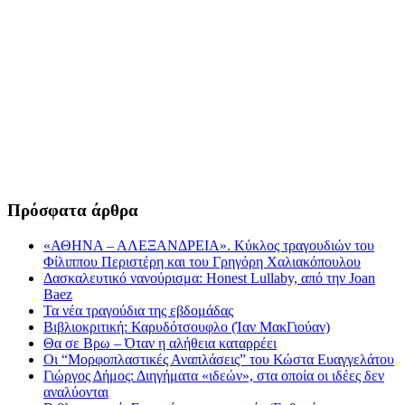
Πρόσφατα άρθρα
«ΑΘΗΝΑ – ΑΛΕΞΑΝΔΡΕΙΑ». Κύκλος τραγουδιών του
Φίλιππου Περιστέρη και του Γρηγόρη Χαλιακόπουλου
Δασκαλευτικό νανούρισμα: Honest Lullaby, από την Joan
Baez
Τα νέα τραγούδια της εβδομάδας
Βιβλιοκριτική: Καρυδότσουφλο (Ίαν ΜακΓιούαν)
Θα σε Βρω – Όταν η αλήθεια καταρρέει
Οι “Μορφοπλαστικές Αναπλάσεις” του Κώστα Ευαγγελάτου
Γιώργος Δήμος: Διηγήματα «ιδεών», στα οποία οι ιδέες δεν
αναλύονται