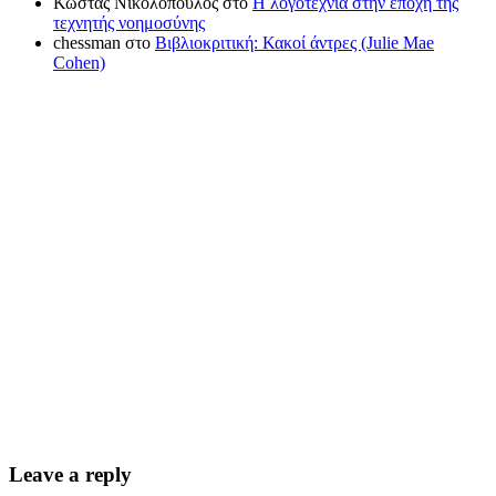
Κώστας Νικολόπουλος
στο
Η λογοτεχνία στην εποχή της
τεχνητής νοημοσύνης
chessman
στο
Βιβλιοκριτική: Κακοί άντρες (Julie Mae
Cohen)
Leave a reply