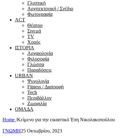
Γλυπτική
Αρχιτεκτονική / Σχέδιο
Φωτογραφία
ACT
Θέατρο
Σινεμά
ΤV
Χορός
ΙΣΤΟΡΙΑ
Αρχαιολογία
Φιλοσοφία
Γλώσσα
Παραδόσεις
URBAN
Ψυχολογία
Fitness / Διατροφή
Tech
Περιβάλλον
Ζωοφιλία
ΟΜΑΔΑ
Home
/
Κείμενο για την εικαστικό Έπη Νικολακοπούλου
ΓΝΩΜΗ
25 Οκτωβρίου, 2023