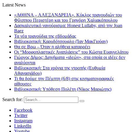
Latest News
«ΑΘΗΝΑ – ΑΛΕΞΑΝΔΡΕΙΑ». Κύκλος τραγουδιών του
Φίλιππου Περιστέρη και του Γρηγόρη Χαλιακόπουλου
Δασκαλευτικό νανούρισμα: Honest Lullaby, από την Joan
Baez
Τα νέα τραγούδια της εβδομάδας
Βιβλιοκριτική: Καρυδότσουφλο (Ίαν ΜακΓιούαν)
Θα σε Βρω – Όταν η αλήθεια καταρρέει
Οι “Μορφοπλαστικές Αναπλάσεις” του Κώστα Ευαγγελάτου
Γιώργος Δήμος: Διηγήματα «ιδεών», στα οποία οι ιδέες δεν
αναλύονται
Βιβλιοκριτική: Στα χρόνια της ντροπής (Ευθυμία
Αθανασιάδου)
Τι θα δούμε την Πέμπτη (6/8) στις κινηματογραφικές
αίθουσες
Βιβλιοκριτική: Υπόθεση Πολέτη (Νίκος Μαριώτης)
Search for:
Facebook
Twitter
Instagram
LinkedIn
Youtube