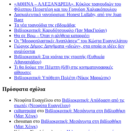
«ΑΘΗΝΑ – ΑΛΕΞΑΝΔΡΕΙΑ». Κύκλος τραγουδιών του
Φίλιππου Περιστέρη και του Γρηγόρη Χαλιακόπουλου
Δασκαλευτικό νανούρισμα: Honest Lullaby, από την Joan
Baez
Τα νέα τραγούδια της εβδομάδας
Βιβλιοκριτική: Καρυδότσουφλο (Ίαν ΜακΓιούαν)
Θα σε Βρω – Όταν η αλήθεια καταρρέει
Οι “Μορφοπλαστικές Αναπλάσεις” του Κώστα Ευαγγελάτου
Γιώργος Δήμος: Διηγήματα «ιδεών», στα οποία οι ιδέες δεν
αναλύονται
Βιβλιοκριτική: Στα χρόνια της ντροπής (Ευθυμία
Αθανασιάδου)
Τι θα δούμε την Πέμπτη (6/8) στις κινηματογραφικές
αίθουσες
Βιβλιοκριτική: Υπόθεση Πολέτη (Νίκος Μαριώτης)
Πρόσφατα σχόλια
Νεοφύτα Ευαγγέλου
στο
Βιβλιοκριτική: Απόδραση από τις
σιωπές (Νεοφύτα Ευαγγέλου)
culturepoint
στο
Βιβλιοκριτική: Μεσάνυχτα στη βιβλιοθήκη
(Ματ Χέιγκ)
chessman
στο
Βιβλιοκριτική: Μεσάνυχτα στη βιβλιοθήκη
(Ματ Χέιγκ)