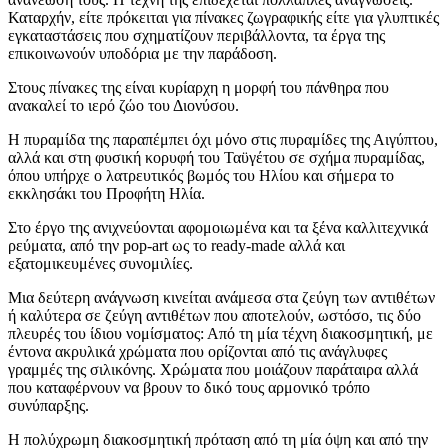
Καταρχήν, είτε πρόκειται για πίνακες ζωγραφικής είτε για γλυπτικές
εγκαταστάσεις που σχηματίζουν περιβάλλοντα, τα έργα της
επικοινωνούν υποδόρια με την παράδοση.
Στους πίνακες της είναι κυρίαρχη η μορφή του πάνθηρα που
ανακαλεί το ιερό ζώο του Διονύσου.
Η πυραμίδα της παραπέμπει όχι μόνο στις πυραμίδες της Αιγύπτου,
αλλά και στη φυσική κορυφή του Ταϋγέτου σε σχήμα πυραμίδας,
όπου υπήρχε ο λατρευτικός βωμός του Ηλίου και σήμερα το
εκκλησάκι του Προφήτη Ηλία.
Στο έργο της ανιχνεύονται αφομοιωμένα και τα ξένα καλλιτεχνικά
ρεύματα, από την pop-art ως το ready-made αλλά και
εξατομικευμένες συνομιλίες.
Μια δεύτερη ανάγνωση κινείται ανάμεσα στα ζεύγη των αντιθέτων
ή καλύτερα σε ζεύγη αντιθέτων που αποτελούν, ωστόσο, τις δύο
πλευρές του ίδιου νομίσματος: Από τη μία τέχνη διακοσμητική, με
έντονα ακρυλικά χρώματα που ορίζονται από τις ανάγλυφες
γραμμές της σιλικόνης. Χρώματα που μοιάζουν παράταιρα αλλά
που καταφέρνουν να βρουν το δικό τους αρμονικό τρόπο
συνύπαρξης.
Η πολύχρωμη διακοσμητική πρόταση από τη μία όψη και από την