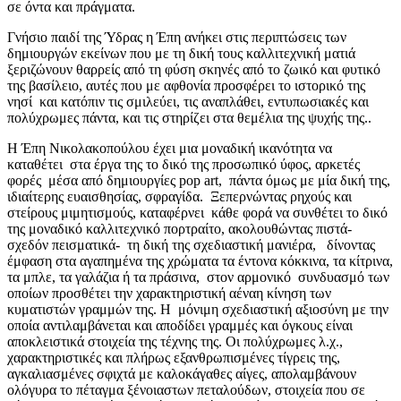
σε όντα και πράγματα.
Γνήσιο παιδί της Ύδρας η Έπη ανήκει στις περιπτώσεις των
δημιουργών εκείνων που με τη δική τους καλλιτεχνική ματιά
ξεριζώνουν θαρρείς από τη φύση σκηνές από το ζωικό και φυτικό
της βασίλειο, αυτές που με αφθονία προσφέρει το ιστορικό της
νησί και κατόπιν τις σμιλεύει, τις αναπλάθει, εντυπωσιακές και
πολύχρωμες πάντα, και τις στηρίζει στα θεμέλια της ψυχής της..
Η Έπη Νικολακοπούλου έχει μια μοναδική ικανότητα να
καταθέτει στα έργα της το δικό της προσωπικό ύφος, αρκετές
φορές μέσα από δημιουργίες pop art, πάντα όμως με μία δική της,
ιδιαίτερης ευαισθησίας, σφραγίδα. Ξεπερνώντας ρηχούς και
στείρους μιμητισμούς, καταφέρνει κάθε φορά να συνθέτει το δικό
της μοναδικό καλλιτεχνικό πορτραίτο, ακολουθώντας πιστά-
σχεδόν πεισματικά- τη δική της σχεδιαστική μανιέρα, δίνοντας
έμφαση στα αγαπημένα της χρώματα τα έντονα κόκκινα, τα κίτρινα,
τα μπλε, τα γαλάζια ή τα πράσινα, στον αρμονικό συνδυασμό των
οποίων προσθέτει την χαρακτηριστική αέναη κίνηση των
κυματιστών γραμμών της. H μόνιμη σχεδιαστική αξιοσύνη με την
οποία αντιλαμβάνεται και αποδίδει γραμμές και όγκους είναι
αποκλειστικά στοιχεία της τέχνης της. Οι πολύχρωμες λ.χ.,
χαρακτηριστικές και πλήρως εξανθρωπισμένες τίγρεις της,
αγκαλιασμένες σφιχτά με καλοκάγαθες αίγες, απολαμβάνουν
ολόγυρα το πέταγμα ξένοιαστων πεταλούδων, στοιχεία που σε