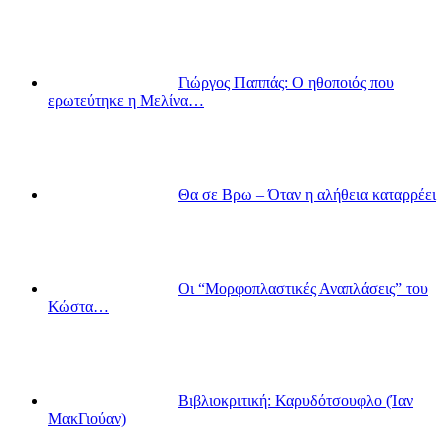
Γιώργος Παππάς: Ο ηθοποιός που
ερωτεύτηκε η Μελίνα…
Θα σε Βρω – Όταν η αλήθεια καταρρέει
Οι “Μορφοπλαστικές Αναπλάσεις” του
Κώστα…
Βιβλιοκριτική: Καρυδότσουφλο (Ίαν
ΜακΓιούαν)