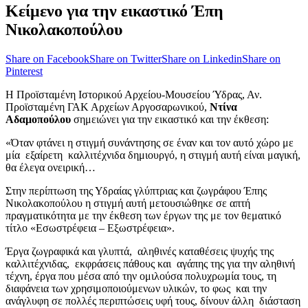
Κείμενο για την εικαστικό Έπη
Νικολακοπούλου
Share on Facebook
Share on Twitter
Share on Linkedin
Share on
Pinterest
H Προϊσταμένη Ιστορικού Αρχείου-Μουσείου Ύδρας, Αν.
Προϊσταμένη ΓΑΚ Αρχείων Αργοσαρωνικού,
Ντίνα
Αδαμοπούλου
σημειώνει για την εικαστικό και την έκθεση:
«Όταν φτάνει η στιγμή συνάντησης σε έναν και τον αυτό χώρο με
μία εξαίρετη καλλιτέχνιδα δημιουργό, η στιγμή αυτή είναι μαγική,
θα έλεγα ονειρική…
Στην περίπτωση της Υδραίας γλύπτριας και ζωγράφου Έπης
Νικολακοπούλου η στιγμή αυτή μετουσιώθηκε σε απτή
πραγματικότητα με την έκθεση των έργων της με τον θεματικό
τίτλο «Εσωστρέφεια – Εξωστρέφεια».
Έργα ζωγραφικά και γλυπτά, αληθινές καταθέσεις ψυχής της
καλλιτέχνιδας, εκφράσεις πάθους και αγάπης της για την αληθινή
τέχνη, έργα που μέσα από την ομιλούσα πολυχρωμία τους, τη
διαφάνεια των χρησιμοποιούμενων υλικών, το φως και την
ανάγλυφη σε πολλές περιπτώσεις υφή τους, δίνουν άλλη διάσταση