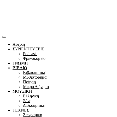
Αρχική
ΣΥΝΕΝΤΕΥΞΕΙΣ
Podcasts
Φρενοκομείο
ΓΝΩΜΗ
ΒΙΒΛΙΟ
Βιβλιοκριτική
Μυθιστόρημα
Ποίηση
Μικρό Διήγημα
ΜΟΥΣΙΚΗ
Ελληνική
Ξένη
Δισκοκριτική
ΤΕΧΝΕΣ
Ζωγραφική