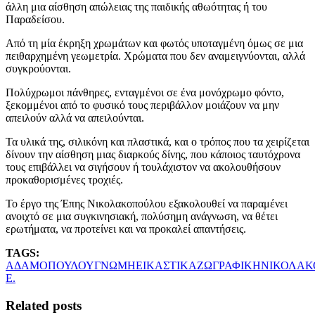
άλλη μια αίσθηση απώλειας της παιδικής αθωότητας ή του
Παραδείσου.
Από τη μία έκρηξη χρωμάτων και φωτός υποταγμένη όμως σε μια
πειθαρχημένη γεωμετρία. Χρώματα που δεν αναμειγνύονται, αλλά
συγκρούονται.
Πολύχρωμοι πάνθηρες, ενταγμένοι σε ένα μονόχρωμο φόντο,
ξεκομμένοι από το φυσικό τους περιβάλλον μοιάζουν να μην
απειλούν αλλά να απειλούνται.
Τα υλικά της, σιλικόνη και πλαστικά, και ο τρόπος που τα χειρίζεται
δίνουν την αίσθηση μιας διαρκούς δίνης, που κάποιος ταυτόχρονα
τους επιβάλλει να σιγήσουν ή τουλάχιστον να ακολουθήσουν
προκαθορισμένες τροχιές.
Το έργο της Έπης Νικολακοπούλου εξακολουθεί να παραμένει
ανοιχτό σε μια συγκινησιακή, πολύσημη ανάγνωση, να θέτει
ερωτήματα, να προτείνει και να προκαλεί απαντήσεις.
TAGS:
ΑΔΑΜΟΠΟΥΛΟΥ
ΓΝΩΜΗ
ΕΙΚΑΣΤΙΚΑ
ΖΩΓΡΑΦΙΚΗ
ΝΙΚΟΛΑΚ
Ε.
Related posts