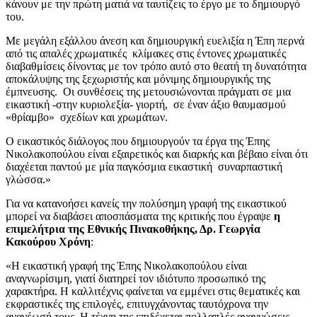
κάνουν με την πρώτη ματιά να ταυτίζεις το έργο με το δημιουργό
του.
Με μεγάλη εξάλλου άνεση και δημιουργική ευελιξία η Έπη περνά
από τις απαλές χρωματικές κλίμακες στις έντονες χρωματικές
διαβαθμίσεις δίνοντας με τον τρόπο αυτό στο θεατή τη δυνατότητα
αποκάλυψης της ξεχωριστής και μόνιμης δημιουργικής της
έμπνευσης. Οι συνθέσεις της μετουσιώνονται πράγματι σε μια
εικαστική -στην κυριολεξία- γιορτή, σε έναν άξιο θαυμασμού
«θρίαμβο» σχεδίων και χρωμάτων.
Ο εικαστικός διάλογος που δημιουργούν τα έργα της Έπης
Νικολακοπούλου είναι εξαιρετικός και διαρκής και βέβαιο είναι ότι
διαχέεται παντού με μία παγκόσμια εικαστική συναρπαστική
γλώσσα.»
Για να κατανοήσει κανείς την πολύσημη γραφή της εικαστικού
μπορεί να διαβάσει αποσπάσματα της κριτικής που έγραψε
η
επιμελήτρια της Εθνικής Πινακοθήκης, Δρ. Γεωργία
Κακούρου Χρόνη
:
«Η εικαστική γραφή της Έπης Νικολακοπούλου είναι
αναγνωρίσιμη, γιατί διατηρεί τον ιδιότυπο προσωπικό της
χαρακτήρα. Η καλλιτέχνις φαίνεται να εμμένει στις θεματικές και
εκφραστικές της επιλογές, επιτυγχάνοντας ταυτόχρονα την
ανανέωσή τους. Η τέχνη της επιδέχεται πολλαπλές αναγνώσεις.