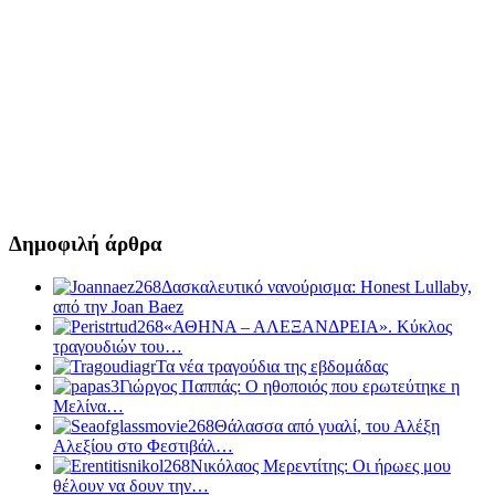
Δημοφιλή άρθρα
Δασκαλευτικό νανούρισμα: Honest Lullaby,
από την Joan Baez
«ΑΘΗΝΑ – ΑΛΕΞΑΝΔΡΕΙΑ». Κύκλος
τραγουδιών του…
Τα νέα τραγούδια της εβδομάδας
Γιώργος Παππάς: Ο ηθοποιός που ερωτεύτηκε η
Μελίνα…
Θάλασσα από γυαλί, του Αλέξη
Αλεξίου στο Φεστιβάλ…
Νικόλαος Μερεντίτης: Οι ήρωες μου
θέλουν να δουν την…