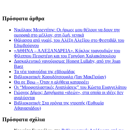
Πρόσφατα άρθρα
Νικόλαος Μερεντίτης: Οι ήρωες μου θέλουν να δουν την
ομορφιά στο μέλλον, στη ζωή, γενικά
Θάλασσα από γυαλί, του Αλέξη Αλεξίου στο Φεστιβάλ του
Εδιμβούργου
«ΑΘΗΝΑ – ΑΛΕΞΑΝΔΡΕΙΑ». Κύκλος τραγουδιών του
Φίλιππου Περιστέρη και του Γρηγόρη Χαλιακόπουλου
Δασκαλευτικό νανούρισμα: Honest Lullaby, από την Joan
Baez
Τα νέα τραγούδια της εβδομάδας
Βιβλιοκριτική: Καρυδότσουφλο (Ίαν ΜακΓιούαν)
Θα σε Βρω – Όταν η αλήθεια καταρρέει
Οι “Μορφοπλαστικές Αναπλάσεις” του Κώστα Ευαγγελάτου
Γιώργος Δήμος: Διηγήματα «ιδεών», στα οποία οι ιδέες δεν
αναλύονται
Βιβλιοκριτική: Στα χρόνια της ντροπής (Ευθυμία
Αθανασιάδου)
Πρόσφατα σχόλια