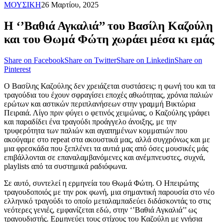
ΜΟΥΣΙΚΗ
26 Μαρτίου, 2025
Η ‘’Βαθιά Αγκαλιά’’ του Βασίλη Καζούλη
και του Θωμά Φώτη χωράει μέσα κι εμάς
Share on Facebook
Share on Twitter
Share on Linkedin
Share on
Pinterest
Ο Βασίλης Καζούλης δεν χρειάζεται συστάσεις: η φωνή του και τα
τραγούδια του έχουν σφραγίσει εποχές αθωότητας, χρόνια παλιών
ερώτων και αστικών περιπλανήσεων στην γραμμή Βικτώρια
Πειραιά. Λίγο πριν φύγει ο φετινός χειμώνας, ο Καζούλης γράφει
και παραδίδει ένα τραγούδι προάγγελο άνοιξης, με την
τρυφερότητα των παλιών και αγαπημένων κομματιών που
ακούγαμε στο repeat στα ακουστικά μας, αλλά συγχρόνως και με
μια φρεσκάδα που ξεπλένει τα αυτιά μας από όσες μουσικές μάς
επιβάλλονται σε επαναλαμβανόμενες και ανέμπνευστες, συχνά,
playlists από τα συστημικά ραδιόφωνα.
Σε αυτό, συντελεί η ερμηνεία του Θωμά Φώτη. Ο Ηπειρώτης
τραγουδοποιός με την ροκ φωνή, μια σημαντική παρουσία στο νέο
ελληνικό τραγούδι το οποίο μεταλαμπαδεύει διδάσκοντάς το στις
νεότερες γενιές, εμφανίζεται εδώ, στην ‘’Βαθιά Αγκαλιά’’ ως
τραγουδιστής. Ερμηνεύει τους στίχους του Καζούλη με γνήσια