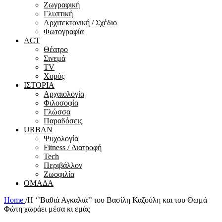
Ζωγραφική
Γλυπτική
Αρχιτεκτονική / Σχέδιο
Φωτογραφία
ACT
Θέατρο
Σινεμά
ΤV
Χορός
ΙΣΤΟΡΙΑ
Αρχαιολογία
Φιλοσοφία
Γλώσσα
Παραδόσεις
URBAN
Ψυχολογία
Fitness / Διατροφή
Tech
Περιβάλλον
Ζωοφιλία
ΟΜΑΔΑ
Home
/
Η ‘’Βαθιά Αγκαλιά’’ του Βασίλη Καζούλη και του Θωμά
Φώτη χωράει μέσα κι εμάς