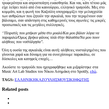
τρυφερότητα και απροσποίητη ευαισθησία. Και ναι, κάτι τέτοιο μάς
είχε λείψει πολύ από ένα καινούργιο, ελληνικό τραγούδι. Μες στο
κομμάτι, και η φωνή του Καζούλη υπογραμμίζει την μελαγχολία
των ανθρώπων που ζητούν την αγκαλιά, που την περιμένουν σαν
βάλσαμο, σαν απάντηση στις καθημερινές τους αγωνίες: τις μικρές
προσωπικές και τις μεγάλες συλλογικές.
‘’Πειρατές που μπήκαν μέσα στο μυαλό/Και μου βάλαν λόγια να
παραμιλώ/Όμως βρήκα φίλους πλάι στην θάλασσα/Να μου πουν
αλήθειες που νοστάλγησα’’.
Όλη η ουσία της αγκαλιάς είναι αυτή: αλήθειες νοσταλγημένες που
γίνονται χαρά και δύναμη για να συνεχίσουμε παρακάτω, σε
δύσκολες και κατηφείς εποχές…
Ακούστε το τραγούδι που ηχογραφήθηκε και μιξαρίστηκε στα
Music Art Lab Studios του Νίκου Ασημάκη στο Spotify,
εδώ
.
TAGS:
ΕΛΛΗΝΙΚΗ
ΚΑΖΟΎΛΗΣ
ΜΟΥΣΙΚΗ
ΦΩΤΗΣ
Related posts