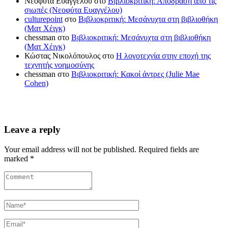
Νεοφύτα Ευαγγέλου
στο
Βιβλιοκριτική: Απόδραση από τις
σιωπές (Νεοφύτα Ευαγγέλου)
culturepoint
στο
Βιβλιοκριτική: Μεσάνυχτα στη βιβλιοθήκη
(Ματ Χέιγκ)
chessman
στο
Βιβλιοκριτική: Μεσάνυχτα στη βιβλιοθήκη
(Ματ Χέιγκ)
Κώστας Νικολόπουλος
στο
Η λογοτεχνία στην εποχή της
τεχνητής νοημοσύνης
chessman
στο
Βιβλιοκριτική: Κακοί άντρες (Julie Mae
Cohen)
Leave a reply
Your email address will not be published. Required fields are
marked *