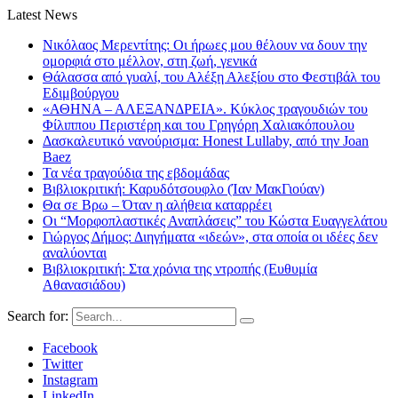
Latest News
Νικόλαος Μερεντίτης: Οι ήρωες μου θέλουν να δουν την
ομορφιά στο μέλλον, στη ζωή, γενικά
Θάλασσα από γυαλί, του Αλέξη Αλεξίου στο Φεστιβάλ του
Εδιμβούργου
«ΑΘΗΝΑ – ΑΛΕΞΑΝΔΡΕΙΑ». Κύκλος τραγουδιών του
Φίλιππου Περιστέρη και του Γρηγόρη Χαλιακόπουλου
Δασκαλευτικό νανούρισμα: Honest Lullaby, από την Joan
Baez
Τα νέα τραγούδια της εβδομάδας
Βιβλιοκριτική: Καρυδότσουφλο (Ίαν ΜακΓιούαν)
Θα σε Βρω – Όταν η αλήθεια καταρρέει
Οι “Μορφοπλαστικές Αναπλάσεις” του Κώστα Ευαγγελάτου
Γιώργος Δήμος: Διηγήματα «ιδεών», στα οποία οι ιδέες δεν
αναλύονται
Βιβλιοκριτική: Στα χρόνια της ντροπής (Ευθυμία
Αθανασιάδου)
Search for:
Facebook
Twitter
Instagram
LinkedIn