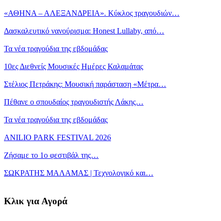
«ΑΘΗΝΑ – ΑΛΕΞΑΝΔΡΕΙΑ». Κύκλος τραγουδιών…
Δασκαλευτικό νανούρισμα: Honest Lullaby, από…
Τα νέα τραγούδια της εβδομάδας
10ες Διεθνείς Μουσικές Ημέρες Καλαμάτας
Στέλιος Πετράκης: Μουσική παράσταση «Μέτρα…
Πέθανε ο σπουδαίος τραγουδιστής Λάκης…
Τα νέα τραγούδια της εβδομάδας
ANILIO PARK FESTIVAL 2026
Ζήσαμε το 1ο φεστιβάλ της…
ΣΩΚΡΑΤΗΣ ΜΑΛΑΜΑΣ | Τεχνολογικό και…
Κλικ για Αγορά