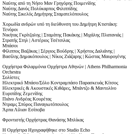
Ναύτης από τη Νήσο Μαν Γρηγόρης Ποιμενίδης
Ναύτης Δανός Πολύκαρπος Φιλιππίδης
Ναύτης Σικελός Δημήτρης Σταματελόπουλος
Χορωδία ανδρών υπό τη διεύθυνση του Δημήτρη Κτιστάκη:
Τενόροι
Νικήτας Γκρίτζαλης | Σταμάτης Πακάκης | Μιχάλης Πλατανιάς |
Στρατής Στηλ | Αστέριος Τσέτσιλας
Μπάσοι
Φίλιππος Βαζάκας | Σέργιος Βούδρης | Χρήστος Δαλιάνης |
Βασίλης Δημακόπουλος | Νίκος Ζιάζαρης | Κώστας Μαυρογένης
Ορχήστρα Φιλαρμόνια Ορχήστρα Αθηνών | Athens Philharmonia
Orchestra
Σολίστες
Ηλεκτρικό Μπάσο/Σόλο Κοντραμπάσο Παρασκευάς Κίτσος
Ηλεκτρικές & Ακουστικές Κιθάρες, Μπάντζο & Μαντολίνο
Ευριπίδης Ζεμενίδης
Πιάνο Ανδρέας Κουρέτας
Ντραμς Σπύρος Παναγιωτόπουλος
Άρπα Λίλιαν Εσίποβα
Φροντιστής Ορχήστρας Θανάσης Μπλίκας
Η Ορχήστρα Ηχογραφήθηκε στο Studio Echo