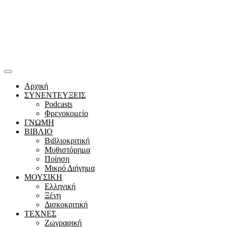
Αρχική
ΣΥΝΕΝΤΕΥΞΕΙΣ
Podcasts
Φρενοκομείο
ΓΝΩΜΗ
ΒΙΒΛΙΟ
Βιβλιοκριτική
Μυθιστόρημα
Ποίηση
Μικρό Διήγημα
ΜΟΥΣΙΚΗ
Ελληνική
Ξένη
Δισκοκριτική
ΤΕΧΝΕΣ
Ζωγραφική