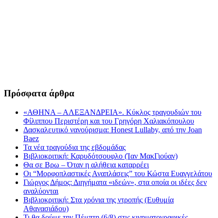
Πρόσφατα άρθρα
«ΑΘΗΝΑ – ΑΛΕΞΑΝΔΡΕΙΑ». Κύκλος τραγουδιών του
Φίλιππου Περιστέρη και του Γρηγόρη Χαλιακόπουλου
Δασκαλευτικό νανούρισμα: Honest Lullaby, από την Joan
Baez
Τα νέα τραγούδια της εβδομάδας
Βιβλιοκριτική: Καρυδότσουφλο (Ίαν ΜακΓιούαν)
Θα σε Βρω – Όταν η αλήθεια καταρρέει
Οι “Μορφοπλαστικές Αναπλάσεις” του Κώστα Ευαγγελάτου
Γιώργος Δήμος: Διηγήματα «ιδεών», στα οποία οι ιδέες δεν
αναλύονται
Βιβλιοκριτική: Στα χρόνια της ντροπής (Ευθυμία
Αθανασιάδου)
Τι θα δούμε την Πέμπτη (6/8) στις κινηματογραφικές