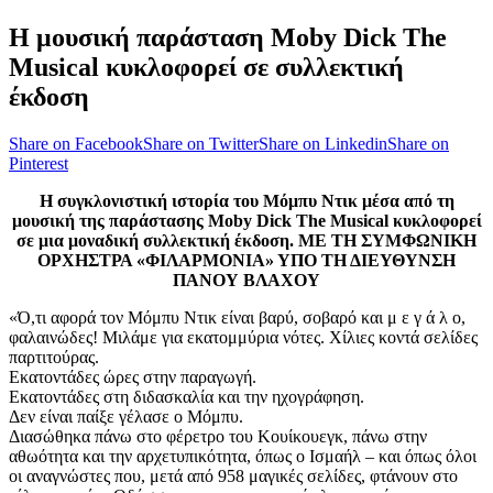
Η μουσική παράσταση Moby Dick The
Musical κυκλοφορεί σε συλλεκτική
έκδοση
Share on Facebook
Share on Twitter
Share on Linkedin
Share on
Pinterest
Η συγκλονιστική ιστορία του Μόμπυ Ντικ μέσα από τη
μουσική της παράστασης Moby Dick The Musical κυκλοφορεί
σε μια μοναδική συλλεκτική έκδοση. ΜΕ ΤΗ ΣΥΜΦΩΝΙΚΗ
ΟΡΧΗΣΤΡΑ «ΦΙΛΑΡΜΟΝΙΑ» ΥΠΟ ΤΗ ΔΙΕΥΘΥΝΣΗ
ΠΑΝΟΥ ΒΛΑΧΟΥ
«Ό,τι αφορά τον Μόμπυ Ντικ είναι βαρύ, σοβαρό και μ ε γ ά λ ο,
φαλαινώδες! Μιλάμε για εκατομμύρια νότες. Χίλιες κοντά σελίδες
παρτιτούρας.
Εκατοντάδες ώρες στην παραγωγή.
Εκατοντάδες στη διδασκαλία και την ηχογράφηση.
Δεν είναι παίξε γέλασε ο Μόμπυ.
Διασώθηκα πάνω στο φέρετρο του Κουίκουεγκ, πάνω στην
αθωότητα και την αρχετυπικότητα, όπως ο Ισμαήλ – και όπως όλοι
οι αναγνώστες που, μετά από 958 μαγικές σελίδες, φτάνουν στο