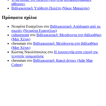
αίθουσες
Βιβλιοκριτική: Υπόθεση Πολέτη (Νίκος Μαριώτης)
Πρόσφατα σχόλια
Νεοφύτα Ευαγγέλου
στο
Βιβλιοκριτική: Απόδραση από τις
σιωπές (Νεοφύτα Ευαγγέλου)
culturepoint
στο
Βιβλιοκριτική: Μεσάνυχτα στη βιβλιοθήκη
(Ματ Χέιγκ)
chessman
στο
Βιβλιοκριτική: Μεσάνυχτα στη βιβλιοθήκη
(Ματ Χέιγκ)
Κώστας Νικολόπουλος
στο
Η λογοτεχνία στην εποχή της
τεχνητής νοημοσύνης
chessman
στο
Βιβλιοκριτική: Κακοί άντρες (Julie Mae
Cohen)