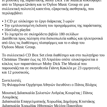
Η μουσική της παράστασης Moby Dick The Musical κυκλοφορεί
από το Ίδρυμα Ωνάση και το Όγδοο Music Group σε μια
συλλεκτική πολυτελή κασετίνα, εξαιρετικής αισθητικής, που
περιλαμβάνει
⦁ 3 CD με ολόκληρο το έργο διάρκειας 3 ωρών
⦁ Την εμπλουτισμένη έκδοση του προγράμματος της παράστασης
⦁ 16σέλιδη playlist
⦁ Το λιμπρέτο σε σκληρόδετο βιβλίο 180 σελίδων
Διατίθεται προς πώληση στα δισκοπωλεία καθώς και ηλεκτρονικά
από όλες τις διαθέσιμες πλατφόρμες και το e-shop του
Όγδοου Music Group.
Το συλλεκτικό CD Box Set είναι διαθέσιμο και στο πωλητήριο του
Christmas Theater έως τις 10 Απριλίου οπότε ολοκληρώνεται ο
κύκλος των παραστάσεων Moby Dick The Musical που
παρουσιάζεται σε σκηνοθεσία Γιάννη Κακλέα με 23 ερμηνευτές
και 12 μουσικούς.
Συντελεστές
Τη Φιλαρμόνια Ορχήστρα Αθηνών διευθύνει ο Πάνος Βλάχος
Μουσική Διδασκαλία Σολιστών Ανδρέας Κουρέτας | Πάνος
Λουμάκης
Διδασκαλία Επαγγελματικής Χορωδίας Δημήτρης Κτιστάκης
Διδασκαλία Χορωδίας Ηθοποιών Μελίνα Παιονίδου