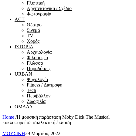
Γλυπτική
Αρχιτεκτονική / Σχέδιο
Φωτογραφία
ACT
Θέατρο
Σινεμά
ΤV
Χορός
ΙΣΤΟΡΙΑ
Αρχαιολογία
Φιλοσοφία
Γλώσσα
Παραδόσεις
URBAN
Ψυχολογία
Fitness / Διατροφή
Tech
Περιβάλλον
Ζωοφιλία
ΟΜΑΔΑ
Home
/
Η μουσική παράσταση Moby Dick The Musical
κυκλοφορεί σε συλλεκτική έκδοση
ΜΟΥΣΙΚΗ
29 Μαρτίου, 2022