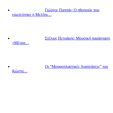
Γιώργος Παππάς: Ο ηθοποιός που
ερωτεύτηκε η Μελίνα…
Στέλιος Πετράκης: Μουσική παράσταση
«Μέτρα…
Οι “Μορφοπλαστικές Αναπλάσεις” του
Κώστα…