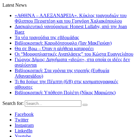
Latest News
«ΑΘΗΝΑ – ΑΛΕΞΑΝΔΡΕΙΑ». Κύκλος τραγουδιών του
Φίλιππου Περιστέρη και του Γρηγόρη Χαλιακόπουλου
Δασκαλευτικό νανούρισμα: Honest Lullaby, από την Joan
Baez
Τα νέα τραγούδια της εβδομάδας
Βιβλιοκριτική: Καρυδότσουφλο (Ίαν ΜακΓιούαν)
Θα σε Βρω – Όταν η αλήθεια καταρρέει
Οι “Μορφοπλαστικές Αναπλάσεις” του Κώστα Ευαγγελάτου
Γιώργος Δήμος: Διηγήματα «ιδεών», στα οποία οι ιδέες δεν
αναλύονται
Βιβλιοκριτική: Στα χρόνια της ντροπής (Ευθυμία
Αθανασιάδου)
Τι θα δούμε την Πέμπτη (6/8) στις κινηματογραφικές
αίθουσες
Βιβλιοκριτική: Υπόθεση Πολέτη (Νίκος Μαριώτης)
Search for:
Facebook
Twitter
Instagram
LinkedIn
Youtube