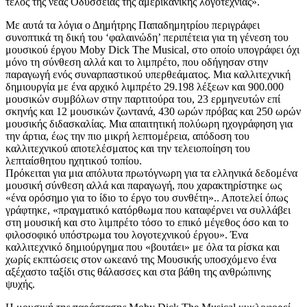
τέλος της νέας Οδύσσειας της αμερικανικής λογοτεχνίας».
Με αυτά τα λόγια ο Δημήτρης Παπαδημητρίου περιγράφει
συνοπτικά τη δική του ‘φαλαινώδη’ περιπέτεια για τη γένεση του
μουσικού έργου Moby Dick The Musical, στο οποίο υπογράφει όχι
μόνο τη σύνθεση αλλά και το λιμπρέτο, που οδήγησαν στην
παραγωγή ενός συναρπαστικού υπερθεάματος. Μια καλλιτεχνική
δημιουργία με ένα αρχικό λιμπρέτο 29.198 λέξεων και 900.000
μουσικών συμβόλων στην παρτιτούρα του, 23 ερμηνευτών επί
σκηνής και 12 μουσικών ζωντανά, 430 ωρών πρόβας και 250 ωρών
μουσικής διδασκαλίας. Μια απαιτητική πολύωρη ηχογράφηση για
την άρτια, έως την πιο μικρή λεπτομέρεια, απόδοση του
καλλιτεχνικού αποτελέσματος και την τελειοποίηση του
λεπταίσθητου ηχητικού τοπίου.
Πρόκειται για μια απόλυτα πρωτόγνωρη για τα ελληνικά δεδομένα
μουσική σύνθεση αλλά και παραγωγή, που χαρακτηρίστηκε ως
«ένα ορόσημο για το ίδιο το έργο του συνθέτη».. Αποτελεί όπως
γράφτηκε, «πραγματικό κατόρθωμα που καταφέρνει να συλλάβει
στη μουσική και στο λιμπρέτο τόσο το επικό μέγεθος όσο και το
φιλοσοφικό υπόστρωμα του λογοτεχνικού έργου». Ένα
καλλιτεχνικό δημιούργημα που «βουτάει» με όλα τα ρίσκα και
χωρίς εκπτώσεις στον ωκεανό της Μουσικής υποσχόμενο ένα
αξέχαστο ταξίδι στις θάλασσες και στα βάθη της ανθρώπινης
ψυχής.