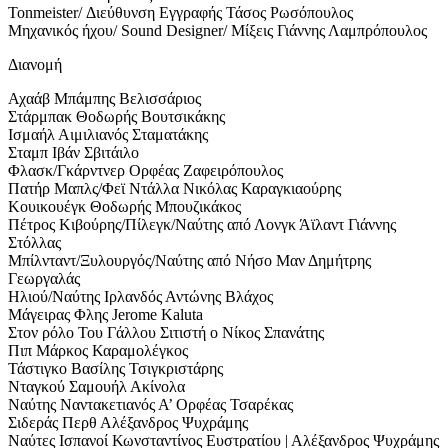
Tonmeister/ Διεύθυνση Εγγραφής Τάσος Ρωσόπουλος
Μηχανικός ήχου/ Sound Designer/ Μίξεις Γιάννης Λαμπρόπουλος
Διανομή
Αχαάβ Μπάμπης Βελισσάριος
Στάρμπακ Θοδωρής Βουτσικάκης
Ισμαήλ Αιμιλιανός Σταματάκης
Σταμπ Ιβάν Σβιτάιλο
Φλασκ/Γκάρντνερ Ορφέας Ζαφειρόπουλος
Πατήρ Μαπλς/Φεϊ Ντάλλα Νικόλας Καραγκιαούρης
Κουικουέγκ Θοδωρής Μπουζικάκος
Πέτρος Κιβούρης/Πίλεγκ/Ναύτης από Λονγκ Άϊλαντ Γιάννης
Στόλλας
Μπίλνταντ/Ξυλουργός/Ναύτης από Νήσο Μαν Δημήτρης
Γεωργαλάς
Ηλιού/Ναύτης Ιρλανδός Αντώνης Βλάχος
Μάγειρας Φλης Jerome Kaluta
Στον ρόλο Του Γάλλου Σιτιστή ο Νίκος Σπανάτης
Πιπ Μάρκος Καραμολέγκος
Τάστιγκο Βασίλης Τσιγκριστάρης
Νταγκού Σαμουήλ Ακίνολα
Ναύτης Ναντακετιανός Α’ Ορφέας Τσαρέκας
Σιδεράς Περθ Αλέξανδρος Ψυχράμης
Ναύτες Ισπανοί Κωνσταντίνος Ευστρατίου | Αλέξανδρος Ψυχράμης