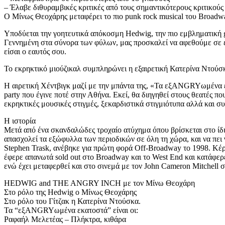
– Έλαβε διθυραμβικές κριτικές από τους σημαντικότερους κριτικούς
Ο Μίνως Θεοχάρης μεταφέρει το πιο punk rock musical του Broad
Υποδύεται την γοητευτικά απόκοσμη Hedwig, την πιο εμβληματική 
Γεννημένη στα σύνορα των φύλων, μας προσκαλεί να αφεθούμε σε ένα
είσαι ο εαυτός σου.
Το εκρηκτικό μιούζικαλ συμπληρώνει η εξαιρετική Κατερίνα Ντούσκ
Η αιρετική Χέντβιγκ μαζί με την μπάντα της, «Τα εξANGRYωμένα εκ
party που έγινε ποτέ στην Αθήνα. Εκεί, θα διηγηθεί στους θεατές 
εκρηκτικές μουσικές στιγμές, ξεκαρδιστικά στιγμιότυπα αλλά και σ
Η ιστορία
Μετά από ένα σκανδαλώδες τροχαίο ατύχημα όπου βρίσκεται στο ίδιο
απασχολεί τα εξώφυλλα των περιοδικών σε όλη τη χώρα, και να πει 
Stephen Trask, ανέβηκε για πρώτη φορά Off-Broadway το 1998. Κέρ
έφερε απανωτά sold out στο Broadway και το West End και κατάφερ
ενώ έχει μεταφερθεί και στο σινεμά με τον John Cameron Mitchell 
HEDWIG and THE ANGRY INCH με τον Μίνω Θεοχάρη
Στο ρόλο της Hedwig ο Μίνως Θεοχάρης
Στο ρόλο του Γίτζακ η Κατερίνα Ντούσκα.
Τα “εξANGRYωμένα εκατοστά” είναι οι:
Ραφαήλ Μελετέας – Πλήκτρα, κιθάρα