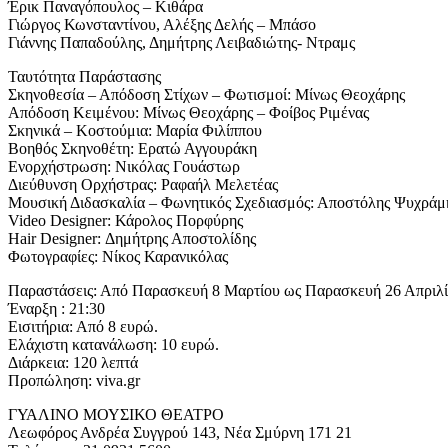
Έρικ Παναγόπουλος – Κιθάρα
Γιώργος Κωνσταντίνου, Αλέξης Δελής – Μπάσο
Γιάννης Παπαδούλης, Δημήτρης Λειβαδιώτης- Ντραμς
Ταυτότητα Παράστασης
Σκηνοθεσία – Απόδοση Στίχων – Φωτισμοί: Μίνως Θεοχάρης
Απόδοση Κειμένου: Μίνως Θεοχάρης – Φοίβος Ριμένας
Σκηνικά – Κοστούμια: Μαρία Φιλίππου
Βοηθός Σκηνοθέτη: Ερατώ Αγγουράκη
Ενορχήστρωση: Νικόλας Γουάστωρ
Διεύθυνση Ορχήστρας: Ραφαήλ Μελετέας
Μουσική Διδασκαλία – Φωνητικός Σχεδιασμός: Αποστόλης Ψυχράμ
Video Designer: Κάρολος Πορφύρης
Hair Designer: Δημήτρης Αποστολίδης
Φωτογραφίες: Νίκος Καρανικόλας
Παραστάσεις: Από Παρασκευή 8 Μαρτίου ως Παρασκευή 26 Απριλ
Έναρξη : 21:30
Εισιτήρια: Από 8 ευρώ.
Ελάχιστη κατανάλωση: 10 ευρώ.
Διάρκεια: 120 λεπτά
Προπώληση: viva.gr
ΓΥΑΛΙΝΟ ΜΟΥΣΙΚΟ ΘΕΑΤΡΟ
Λεωφόρος Ανδρέα Συγγρού 143, Νέα Σμύρνη 171 21