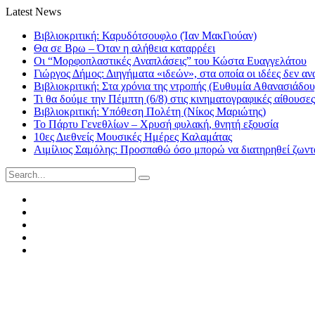
Latest News
Βιβλιοκριτική: Καρυδότσουφλο (Ίαν ΜακΓιούαν)
Θα σε Βρω – Όταν η αλήθεια καταρρέει
Οι “Μορφοπλαστικές Αναπλάσεις” του Κώστα Ευαγγελάτου
Γιώργος Δήμος: Διηγήματα «ιδεών», στα οποία οι ιδέες δεν αν
Βιβλιοκριτική: Στα χρόνια της ντροπής (Ευθυμία Αθανασιάδου
Τι θα δούμε την Πέμπτη (6/8) στις κινηματογραφικές αίθουσες
Βιβλιοκριτική: Υπόθεση Πολέτη (Νίκος Μαριώτης)
Το Πάρτυ Γενεθλίων – Χρυσή φυλακή, θνητή εξουσία
10ες Διεθνείς Μουσικές Ημέρες Καλαμάτας
Αιμίλιος Σαμόλης: Προσπαθώ όσο μπορώ να διατηρηθεί ζωντα
Search
for:
Facebook
Twitter
Instagram
LinkedIn
Youtube