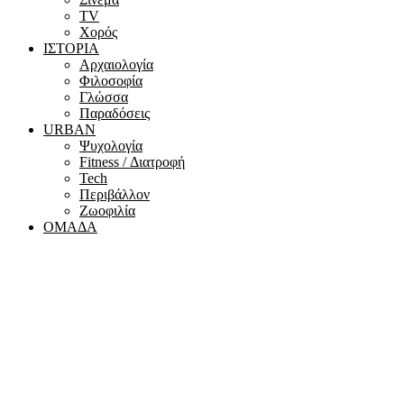
ΤV
Χορός
ΙΣΤΟΡΙΑ
Αρχαιολογία
Φιλοσοφία
Γλώσσα
Παραδόσεις
URBAN
Ψυχολογία
Fitness / Διατροφή
Tech
Περιβάλλον
Ζωοφιλία
ΟΜΑΔΑ