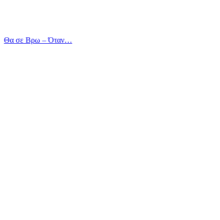
Θα σε Βρω – Όταν…