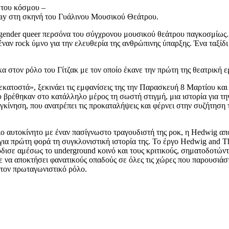
 του κόσμου –
way στη σκηνή του Γυάλινου Μουσικού Θεάτρου.
gender queer περσόνα του σύγχρονου μουσικού θεάτρου παγκοσμίως.
ν rock ύμνο για την ελευθερία της ανθρώπινης ύπαρξης. Ένα ταξίδι 
α στον ρόλο του Γίτζακ με τον οποίο έκανε την πρώτη της θεατρική ε
ατοστά», ξεκινάει τις εμφανίσεις της την Παρασκευή 8 Μαρτίου και 
που βρέθηκαν στο κατάλληλο μέρος τη σωστή στιγμή, μια ιστορία για 
υγκίνηση, που ανατρέπει τις προκαταλήψεις και φέρνει στην συζήτηση
 αυτοκίνητο με έναν πασίγνωστο τραγουδιστή της ροκ, η Hedwig αποφ
για πρώτη φορά τη συγκλονιστική ιστορία της. Το έργο Hedwig and T
δισε αμέσως το underground κοινό και τους κριτικούς, σηματοδοτών
ε να αποκτήσει φανατικούς οπαδούς σε όλες τις χώρες που παρουσιά
στον πρωταγωνιστικό ρόλο.