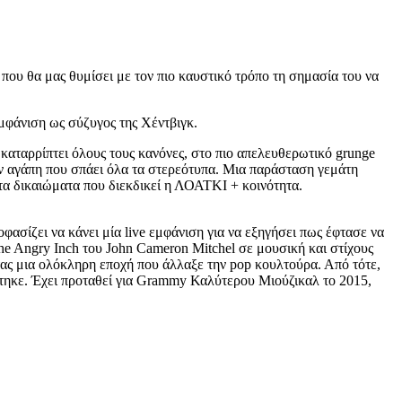
που θα μας θυμίσει με τον πιο καυστικό τρόπο τη σημασία του να
μφάνιση ως σύζυγος της Χέντβιγκ.
καταρρίπτει όλους τους κανόνες, στο πιο απελευθερωτικό grunge
την αγάπη που σπάει όλα τα στερεότυπα. Μια παράσταση γεμάτη
 τα δικαιώματα που διεκδικεί η ΛΟΑΤΚΙ + κοινότητα.
ασίζει να κάνει μία live εμφάνιση για να εξηγήσει πως έφτασε να
he Angry Inch του John Cameron Mitchel σε μουσική και στίχους
τας μια ολόκληρη εποχή που άλλαξε την pop κουλτούρα. Από τότε,
στηκε. Έχει προταθεί για Grammy Καλύτερου Μιούζικαλ το 2015,