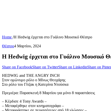
Home
/
Η Hedwig έρχεται στο Γυάλινο Μουσικό Θέατρο
Θέατρο
4 Μαρτίου, 2024
Η Hedwig έρχεται στο Γυάλινο Μουσικό Θ
Share on Facebook
Share on Twitter
Share on Linkedin
Share on Pinter
HEDWIG and THE ANGRY INCH
Στον ομώνυμο ρόλο ο Μίνως Θεοχάρης
Στο ρόλο του Γίτζακ η Κατερίνα Ντούσκα
Πρεμιέρα: Παρασκευή 8 Μαρτίου για μόνο 8 παραστάσεις
– Κέρδισε 4 Tony Awards –
– Μεταφέρθηκε στον κινηματογράφο –
– Μεταφράστηκε σε περισσότερες από 18 γλώσσες –