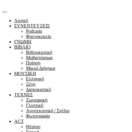
Αρχική
ΣΥΝΕΝΤΕΥΞΕΙΣ
Podcasts
Φρενοκομείο
ΓΝΩΜΗ
ΒΙΒΛΙΟ
Βιβλιοκριτική
Μυθιστόρημα
Ποίηση
Μικρό Διήγημα
ΜΟΥΣΙΚΗ
Ελληνική
Ξένη
Δισκοκριτική
ΤΕΧΝΕΣ
Ζωγραφική
Γλυπτική
Αρχιτεκτονική / Σχέδιο
Φωτογραφία
ACT
Θέατρο
Σινεμά