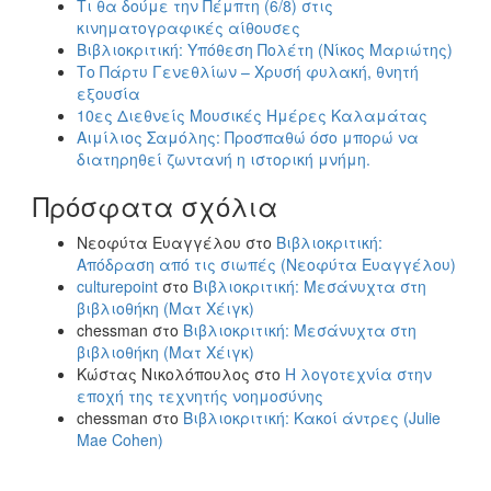
Τι θα δούμε την Πέμπτη (6/8) στις
κινηματογραφικές αίθουσες
Βιβλιοκριτική: Υπόθεση Πολέτη (Νίκος Μαριώτης)
Το Πάρτυ Γενεθλίων – Χρυσή φυλακή, θνητή
εξουσία
10ες Διεθνείς Μουσικές Ημέρες Καλαμάτας
Αιμίλιος Σαμόλης: Προσπαθώ όσο μπορώ να
διατηρηθεί ζωντανή η ιστορική μνήμη.
Πρόσφατα σχόλια
Νεοφύτα Ευαγγέλου
στο
Βιβλιοκριτική:
Απόδραση από τις σιωπές (Νεοφύτα Ευαγγέλου)
culturepoint
στο
Βιβλιοκριτική: Μεσάνυχτα στη
βιβλιοθήκη (Ματ Χέιγκ)
chessman
στο
Βιβλιοκριτική: Μεσάνυχτα στη
βιβλιοθήκη (Ματ Χέιγκ)
Κώστας Νικολόπουλος
στο
Η λογοτεχνία στην
εποχή της τεχνητής νοημοσύνης
chessman
στο
Βιβλιοκριτική: Κακοί άντρες (Julie
Mae Cohen)