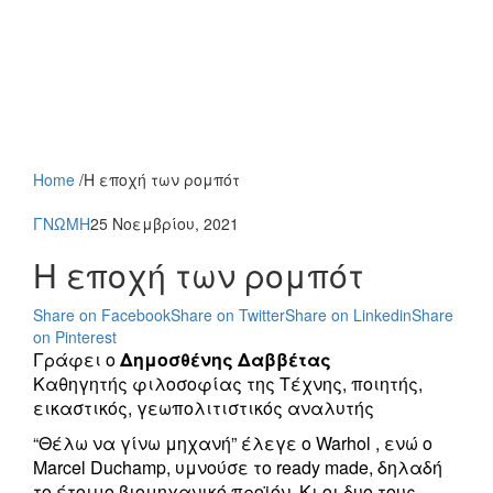
Home
/
Η εποχή των ρομπότ
ΓΝΩΜΗ
25 Νοεμβρίου, 2021
Η εποχή των ρομπότ
Share on Facebook
Share on Twitter
Share on Linkedin
Share
on Pinterest
Γράφει ο
Δημοσθένης Δαββέτας
Καθηγητής φιλοσοφίας της Τέχνης, ποιητής,
εικαστικός, γεωπολιτιστικός αναλυτής
“Θέλω να γίνω μηχανή” έλεγε ο Warhol , ενώ ο
Marcel Duchamp, υμνούσε το ready made, δηλαδή
το έτοιμο βιομηχανικό προϊόν. Κι οι δυο τους,