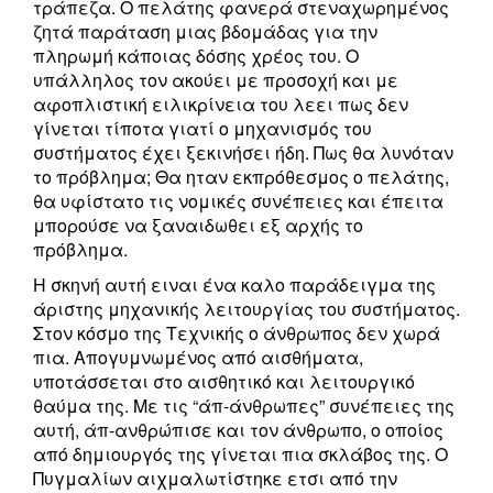
τράπεζα. Ο πελάτης φανερά στεναχωρημένος
ζητά παράταση μιας βδομάδας για την
πληρωμή κάποιας δόσης χρέος του. Ο
υπάλληλος τον ακούει με προσοχή και με
αφοπλιστική ειλικρίνεια του λεει πως δεν
γίνεται τίποτα γιατί ο μηχανισμός του
συστήματος έχει ξεκινήσει ήδη. Πως θα λυνόταν
το πρόβλημα; Θα ηταν εκπρόθεσμος ο πελάτης,
θα υφίστατο τις νομικές συνέπειες και έπειτα
μπορούσε να ξαναιδωθει εξ αρχής το
πρόβλημα.
Η σκηνή αυτή ειναι ένα καλο παράδειγμα της
άριστης μηχανικής λειτουργίας του συστήματος.
Στον κόσμο της Τεχνικής ο άνθρωπος δεν χωρά
πια. Απογυμνωμένος από αισθήματα,
υποτάσσεται στο αισθητικό και λειτουργικό
θαύμα της. Με τις “άπ-άνθρωπες” συνέπειες της
αυτή, άπ-ανθρώπισε και τον άνθρωπο, ο οποίος
από δημιουργός της γίνεται πια σκλάβος της. Ο
Πυγμαλίων αιχμαλωτίστηκε ετσι από την