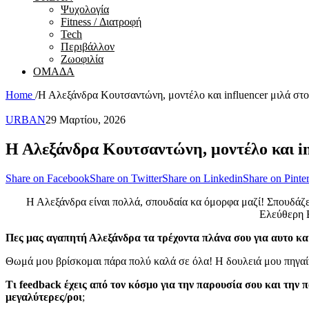
Ψυχολογία
Fitness / Διατροφή
Tech
Περιβάλλον
Ζωοφιλία
ΟΜΑΔΑ
Home
/
Η Αλεξάνδρα Κουτσαντώνη, μοντέλο και influencer μιλά 
URBAN
29 Μαρτίου, 2026
Η Αλεξάνδρα Κουτσαντώνη, μοντέλο και i
Share on Facebook
Share on Twitter
Share on Linkedin
Share on Pinter
Η Αλεξάνδρα είναι πολλά, σπουδαία κα όμορφα μαζί! Σπουδάζει
Ελεύθερη Ε
Πες μας αγαπητή Αλεξάνδρα τα τρέχοντα πλάνα σου για αυτο κα
Θωμά μου βρίσκομαι πάρα πολύ καλά σε όλα! Η δουλειά μου πηγαίν
Τι
feedback έχεις από τον κόσμο για την παρουσία σου και την 
μεγαλύτερες/ροι
;