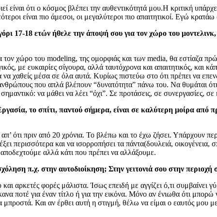
εί είναι ότι ο κόσμος βλέπει την αυθεντικότητά μου.Η κριτική υπάρχει
ότεροι είναι πιο άμεσοι, οι μεγαλύτεροι πιο απαιτητικοί. Εγώ κρατάω
 αγόρι 17-18 ετών ήθελε την άποψή σου για τον χώρο του μοντελι
τον χώρο του modeling, της ομορφιάς και των media, θα εστίαζα πρώτα
ικός, με ευκαιρίες σίγουρα, αλλά ταυτόχρονα και απαιτητικός, και κ
λα να χαθείς μέσα σε όλα αυτά. Κυρίως πιστεύω στο ότι πρέπει να επε
ανθρώπους που απλά βλέπουν “δυνατότητα” πάνω του. Να θυμάται ότι 
ύ σημαντικό: να μάθει να λέει “όχι”. Σε προτάσεις, σε συνεργασίες, σ
Εργασία, το σπίτι, παντού σήμερα, είναι σε καλύτερη μοίρα από 
απ’ ότι πριν από 20 χρόνια. Το βλέπω και το έχω ζήσει. Υπάρχουν πε
ξει περισσότερα και να ισορροπήσει τα πάντα(δουλειά, οικογένεια, σπ
α αποδεχτούμε αλλά κάτι που πρέπει να αλλάξουμε.
χόληση π.χ. στην αυτοδιοίκηση; Στην γειτονιά σου στην περιοχή σ
 μου και αρκετές φορές μάλιστα. Ίσως επειδή με αγγίζει ό,τι συμβαίν
ανα ποτέ για έναν τίτλο ή για την εικόνα. Μόνο αν ένιωθα ότι μπορώ
α μπροστά. Και αν έρθει αυτή η στιγμή, θέλω να είμαι ο εαυτός μου μ