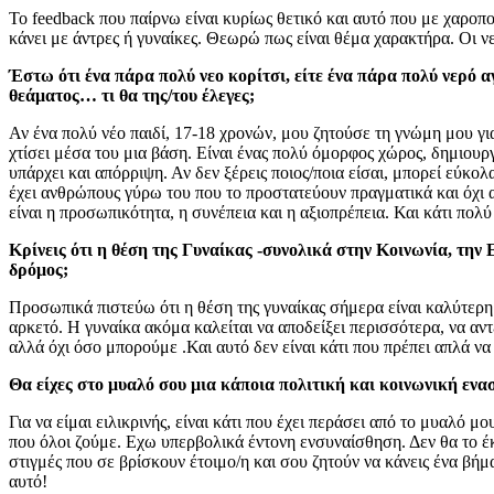
Το feedback που παίρνω είναι κυρίως θετικό και αυτό που με χαροποι
κάνει με άντρες ή γυναίκες. Θεωρώ πως είναι θέμα χαρακτήρα. Οι νε
Έστω ότι ένα πάρα πολύ νεο κορίτσι, είτε ένα πάρα πολύ νερό
θεάματος… τι θα της/του έλεγες;
Αν ένα πολύ νέο παιδί, 17-18 χρονών, μου ζητούσε τη γνώμη μου για 
χτίσει μέσα του μια βάση. Είναι ένας πολύ όμορφος χώρος, δημιουργ
υπάρχει και απόρριψη. Αν δεν ξέρεις ποιος/ποια είσαι, μπορεί εύκο
έχει ανθρώπους γύρω του που το προστατεύουν πραγματικά και όχι 
είναι η προσωπικότητα, η συνέπεια και η αξιοπρέπεια. Και κάτι πολ
Κρίνεις ότι η θέση της Γυναίκας -συνολικά στην Κοινωνία, την 
δρόμος;
Προσωπικά πιστεύω ότι η θέση της γυναίκας σήμερα είναι καλύτερη 
αρκετό. Η γυναίκα ακόμα καλείται να αποδείξει περισσότερα, να αντέ
αλλά όχι όσο μπορούμε .Και αυτό δεν είναι κάτι που πρέπει απλά ν
Θα είχες στο μυαλό σου μια κάποια πολιτική και κοινωνική ενασ
Για να είμαι ειλικρινής, είναι κάτι που έχει περάσει από το μυαλό
που όλοι ζούμε. Εχω υπερβολικά έντονη ενσυναίσθηση. Δεν θα το έκ
στιγμές που σε βρίσκουν έτοιμο/η και σου ζητούν να κάνεις ένα βήμ
αυτό!