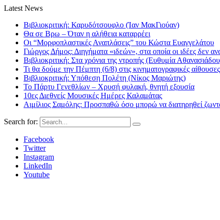
Latest News
Βιβλιοκριτική: Καρυδότσουφλο (Ίαν ΜακΓιούαν)
Θα σε Βρω – Όταν η αλήθεια καταρρέει
Οι “Μορφοπλαστικές Αναπλάσεις” του Κώστα Ευαγγελάτου
Γιώργος Δήμος: Διηγήματα «ιδεών», στα οποία οι ιδέες δεν αν
Βιβλιοκριτική: Στα χρόνια της ντροπής (Ευθυμία Αθανασιάδου
Τι θα δούμε την Πέμπτη (6/8) στις κινηματογραφικές αίθουσες
Βιβλιοκριτική: Υπόθεση Πολέτη (Νίκος Μαριώτης)
Το Πάρτυ Γενεθλίων – Χρυσή φυλακή, θνητή εξουσία
10ες Διεθνείς Μουσικές Ημέρες Καλαμάτας
Αιμίλιος Σαμόλης: Προσπαθώ όσο μπορώ να διατηρηθεί ζωντα
Search for:
Facebook
Twitter
Instagram
LinkedIn
Youtube