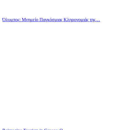
Όλυμπος: Μνημείο Παγκόσμιας Κληρονομιάς της…