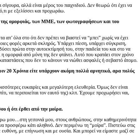
 σίγουρα, αλλά είναι μέρος του παιχνιδιού. Δεν θεωρώ ότι έχει να
 ό,τι με εξελίσσει και προχωράω.
νκ, της ομορφιάς, των ΜΜΕ, των φωτογραφήσεων και του
 απ’ όλα στο ότι δεν πρέπει να βιαστεί να “μπει” χωρίς να έχει
άποιες φορές αρκετά σκληρός. Υπάρχει πίεση, υπάρχει σύγκριση,
νδύσει πρώτα στην αυτοεκτίμησή του, στην παιδεία του και στο να
η ομορφιά από μόνη της δεν φτάνει. Αυτό που κρατάει στον χρόνο
ε καταστάσεις που δεν το κάνουν να νιώθει ασφαλές ή σεβαστό άτομο.
πριν 20 Χρόνια είτε υπάρχουν ακόμη πολλά αρνητικά, αρα πολύς
ρισσότερες ευκαιρίες και μεγαλύτερη ελευθερία. Όμως δεν είναι
ίτι, να περιποιείται τον εαυτό της) κλπ. Έχουμε προχωρήσει ναι,
ου ή ότι έρθει από την μοίρα.
ει γύρω μου…στη γειτονιά μου, στους ανθρώπους, στην καθημερινότητα
 να προσφέρω κάτι αληθινό. Δεν περιμένω τη “μοίρα”. Πιστεύω στις
ε ευθύνη, με επίγνωση και με ουσία. Και μπορεί να είμαστε μαζί σε