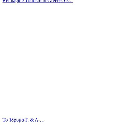
Reimagine Tourism in Greece: O…
Το Ίδρυμα Γ. & Α.…