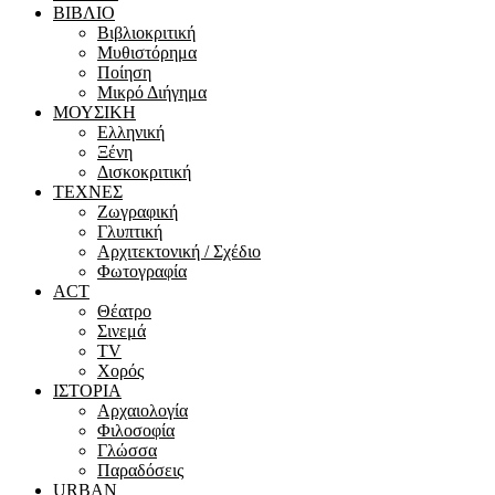
ΒΙΒΛΙΟ
Βιβλιοκριτική
Μυθιστόρημα
Ποίηση
Μικρό Διήγημα
ΜΟΥΣΙΚΗ
Ελληνική
Ξένη
Δισκοκριτική
ΤΕΧΝΕΣ
Ζωγραφική
Γλυπτική
Αρχιτεκτονική / Σχέδιο
Φωτογραφία
ACT
Θέατρο
Σινεμά
ΤV
Χορός
ΙΣΤΟΡΙΑ
Αρχαιολογία
Φιλοσοφία
Γλώσσα
Παραδόσεις
URBAN