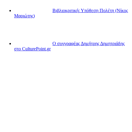
Βιβλιοκριτική: Υπόθεση Πολέτη (Νίκος
Μαριώτης)
Ο συγγραφέας Δημήτρης Δημητριάδης
στο CulturePoint.gr