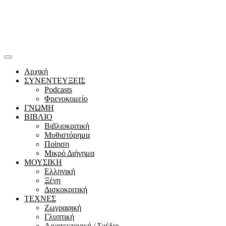
Αρχική
ΣΥΝΕΝΤΕΥΞΕΙΣ
Podcasts
Φρενοκομείο
ΓΝΩΜΗ
ΒΙΒΛΙΟ
Βιβλιοκριτική
Μυθιστόρημα
Ποίηση
Μικρό Διήγημα
ΜΟΥΣΙΚΗ
Ελληνική
Ξένη
Δισκοκριτική
ΤΕΧΝΕΣ
Ζωγραφική
Γλυπτική
Αρχιτεκτονική / Σχέδιο