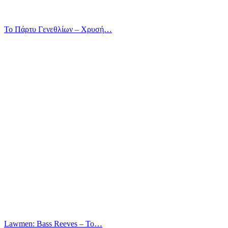
Το Πάρτυ Γενεθλίων – Χρυσή…
Lawmen: Bass Reeves – Το…