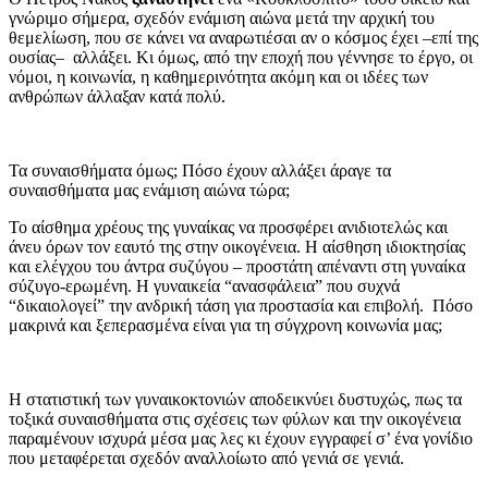
γνώριμο σήμερα, σχεδόν ενάμιση αιώνα μετά την αρχική του
θεμελίωση, που σε κάνει να αναρωτιέσαι αν ο κόσμος έχει –επί της
ουσίας– αλλάξει. Κι όμως, από την εποχή που γέννησε το έργο, οι
νόμοι, η κοινωνία, η καθημερινότητα ακόμη και οι ιδέες των
ανθρώπων άλλαξαν κατά πολύ.
Τα συναισθήματα όμως; Πόσο έχουν αλλάξει άραγε τα
συναισθήματα μας ενάμιση αιώνα τώρα;
Το αίσθημα χρέους της γυναίκας να προσφέρει ανιδιοτελώς και
άνευ όρων τον εαυτό της στην οικογένεια. H αίσθηση ιδιοκτησίας
και ελέγχου του άντρα συζύγου – προστάτη απέναντι στη γυναίκα
σύζυγο-ερωμένη. Η γυναικεία “ανασφάλεια” που συχνά
“δικαιολογεί” την ανδρική τάση για προστασία και επιβολή. Πόσο
μακρινά και ξεπερασμένα είναι για τη σύγχρονη κοινωνία μας;
Η στατιστική των γυναικοκτονιών αποδεικνύει δυστυχώς, πως τα
τοξικά συναισθήματα στις σχέσεις των φύλων και την οικογένεια
παραμένουν ισχυρά μέσα μας λες κι έχουν εγγραφεί σ’ ένα γονίδιο
που μεταφέρεται σχεδόν αναλλοίωτο από γενιά σε γενιά.