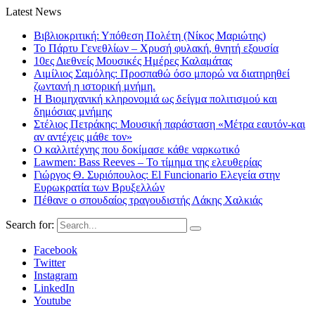
Latest News
Βιβλιοκριτική: Υπόθεση Πολέτη (Νίκος Μαριώτης)
Το Πάρτυ Γενεθλίων – Χρυσή φυλακή, θνητή εξουσία
10ες Διεθνείς Μουσικές Ημέρες Καλαμάτας
Αιμίλιος Σαμόλης: Προσπαθώ όσο μπορώ να διατηρηθεί
ζωντανή η ιστορική μνήμη.
Η Βιομηχανική κληρονομιά ως δείγμα πολιτισμού και
δημόσιας μνήμης
Στέλιος Πετράκης: Μουσική παράσταση «Μέτρα εαυτόν-και
αν αντέχεις μάθε τον»
Ο καλλιτέχνης που δοκίμασε κάθε ναρκωτικό
Lawmen: Bass Reeves – Το τίμημα της ελευθερίας
Γιώργος Θ. Συριόπουλος: El Funcionario Ελεγεία στην
Ευρωκρατία των Βρυξελλών
Πέθανε ο σπουδαίος τραγουδιστής Λάκης Χαλκιάς
Search for:
Facebook
Twitter
Instagram
LinkedIn
Youtube