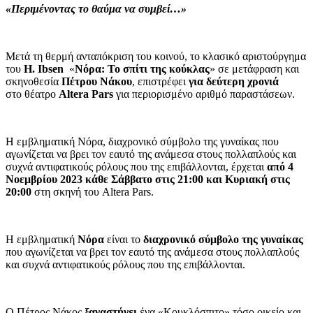
«Περιμένοντας το θαύμα να συμβεί…»
Μετά τη θερμή ανταπόκριση του κοινού, το κλασικό αριστούργημα
του
Η. Ιbsen
«
Nόρα: Το σπίτι της κούκλας
» σε μετάφραση και
σκηνοθεσία
Πέτρου Νάκου
, επιστρέφει
για δεύτερη χρονιά
στο θέατρο
Altera Pars
για περιορισμένο αριθμό παραστάσεων.
Η εμβληματική Νόρα, διαχρονικό σύμβολο της γυναίκας που
αγωνίζεται να βρει τον εαυτό της ανάμεσα στους πολλαπλούς και
συχνά αντιφατικούς ρόλους που της επιβάλλονται, έρχεται
από 4
Νοεμβρίου 2023
κάθε Σάββατο στις 21:00 και Κυριακή στις
20:00
στη σκηνή του Altera Pars.
Η εμβληματική
Νόρα
είναι το
διαχρονικό σύμβολο της γυναίκας
που αγωνίζεται να βρει τον εαυτό της
ανάμεσα στους πολλαπλούς
και συχνά αντιφατικούς ρόλους
που της επιβάλλονται.
Ο Πέτρος Νάκος
ξαναστήνει
ένα «Κουκλόσπιτο» τόσο οικείο και