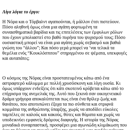
Λίγα λόγια το έργο:
Η Νόρα και ο Τόρβαλντ αγαπιούνται, ή μάλλον έτσι πιστεύουν.
Πόσο αληθινή όμως είναι μια αγάπη φορτωμένη τα
συναισθηματικά βαρίδια και τις επιτελέσεις των έμφυλων ρόλων
που έχουν μπολιαστεί στο βαθύ πυρήνα του ψυχισμού τους; Πόσο
ουσιαστική μπορεί να είναι μια αγάπη χωρίς σεβασμό και βαθιά
γνώση του “άλλου”; Και πόσο γερά μπορεί να ‘ναι τελικά τα
θεμέλια ενός “Κουκλόσπιτου” στηριγμένου σε ψέματα, υπεκφυγές
και αυταπάτες;
O κόσμος της Νόρας είναι προστατευμένος κάτω από ένα
αστραφτερό κάλυμμα με πολλή χρυσόσκονη και λίγη ουσία. Κι
όμως υπάρχουν ενδείξεις ότι κάτι σκοτεινό κρύβεται κάτω από το
επίχρισμα της ανεμελιάς της. Αυτό που ξεκινά σαν οικογενειακό
δράμα γρήγορα αποκαλύπτεται πως είναι ένα θρίλερ ζωής και
θανάτου, που αποτυπώνει έξοχα τα πιο σύνθετα και στριφνά
κομμάτια της ανθρώπινης ύπαρξης, χωρίς να αποδίδει εύκολες
ταμπέλες σε καλούς και κακούς, θύτες και θύματα και χωρίς να
υποδεικνύει εμφανείς δρόμους διαφυγής. Η ιστορία της Νόρας
μοναδικά συναρπαστική, προσφέρει μια αγωνιώδη κλιμάκωση που