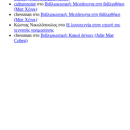
culturepoint
στο
Βιβλιοκριτική: Μεσάνυχτα στη βιβλιοθήκη
(Ματ Χέιγκ)
chessman
στο
Βιβλιοκριτική: Μεσάνυχτα στη βιβλιοθήκη
(Ματ Χέιγκ)
Κώστας Νικολόπουλος
στο
Η λογοτεχνία στην εποχή της
τεχνητής νοημοσύνης
chessman
στο
Βιβλιοκριτική: Κακοί άντρες (Julie Mae
Cohen)