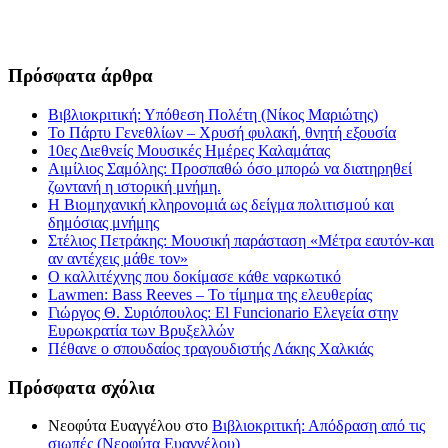
Πρόσφατα άρθρα
Βιβλιοκριτική: Υπόθεση Πολέτη (Νίκος Μαριώτης)
Το Πάρτυ Γενεθλίων – Χρυσή φυλακή, θνητή εξουσία
10ες Διεθνείς Μουσικές Ημέρες Καλαμάτας
Αιμίλιος Σαμόλης: Προσπαθώ όσο μπορώ να διατηρηθεί
ζωντανή η ιστορική μνήμη.
Η Βιομηχανική κληρονομιά ως δείγμα πολιτισμού και
δημόσιας μνήμης
Στέλιος Πετράκης: Μουσική παράσταση «Μέτρα εαυτόν-και
αν αντέχεις μάθε τον»
Ο καλλιτέχνης που δοκίμασε κάθε ναρκωτικό
Lawmen: Bass Reeves – Το τίμημα της ελευθερίας
Γιώργος Θ. Συριόπουλος: El Funcionario Ελεγεία στην
Ευρωκρατία των Βρυξελλών
Πέθανε ο σπουδαίος τραγουδιστής Λάκης Χαλκιάς
Πρόσφατα σχόλια
Νεοφύτα Ευαγγέλου
στο
Βιβλιοκριτική: Απόδραση από τις
σιωπές (Νεοφύτα Ευαγγέλου)