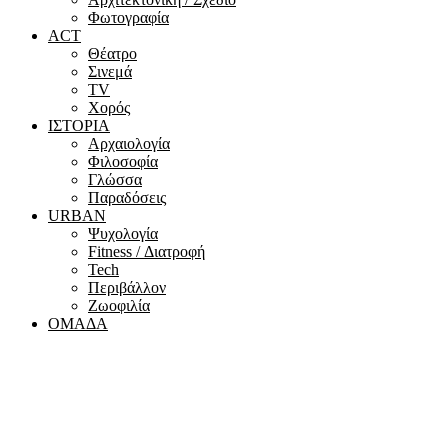
Φωτογραφία
ACT
Θέατρο
Σινεμά
ΤV
Χορός
ΙΣΤΟΡΙΑ
Αρχαιολογία
Φιλοσοφία
Γλώσσα
Παραδόσεις
URBAN
Ψυχολογία
Fitness / Διατροφή
Tech
Περιβάλλον
Ζωοφιλία
ΟΜΑΔΑ