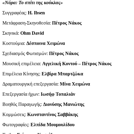
«Νόρα: Το σπίτι της κούκλας»
Συγγραφέας:
H. Ibsen
Μετάφραση-Σκηνοθεσία:
Πέτρος Νάκος
Σκηνικά:
Ohm David
Κοστούμια:
Δέσποινα Χειμώνα
Σχεδιασμός Φωτισμών:
Πέτρος Νάκος
Μουσική επιμέλεια:
Αγγελική Κοντού – Πέτρος Νάκος
Επιμέλεια Κίνησης:
Ελβίρα Μπαρτζώκα
Δραματουργική επεξεργασία:
Mίνα Χειμώνα
Επεξεργασία ήχων:
Iωσήφ Τοπαλιάν
Βοηθός Παραγωγής:
Διονύσης Μανιώτης
Κομμώσεις:
Κωνσταντίνος Σαββάκης
Φωτογραφίες:
Ελπίδα Μουμουλίδου