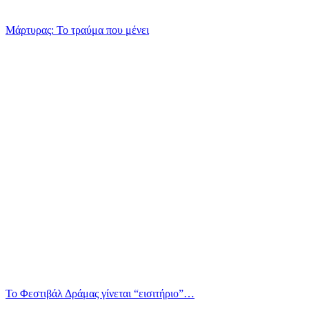
Μάρτυρας: Το τραύμα που μένει
Το Φεστιβάλ Δράμας γίνεται “εισιτήριο”…