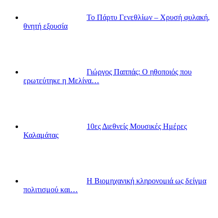
Το Πάρτυ Γενεθλίων – Χρυσή φυλακή,
θνητή εξουσία
Γιώργος Παππάς: Ο ηθοποιός που
ερωτεύτηκε η Μελίνα…
10ες Διεθνείς Μουσικές Ημέρες
Καλαμάτας
Η Βιομηχανική κληρονομιά ως δείγμα
πολιτισμού και…