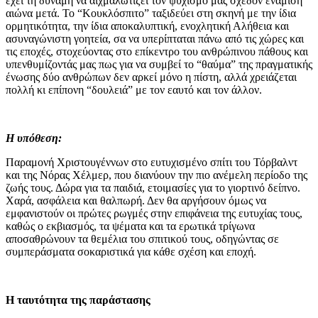
έχει τη δύναμη να αιχμαλωτίζει τον ψυχισμό μας σχεδόν ενάμιση
αιώνα μετά. Το “Κουκλόσπιτο” ταξιδεύει στη σκηνή με την ίδια
ορμητικότητα, την ίδια αποκαλυπτική, ενοχλητική Αλήθεια και
ασυναγώνιστη γοητεία, σα να υπερίπταται πάνω από τις χώρες και
τις εποχές, στοχεύοντας στο επίκεντρο του ανθρώπινου πάθους και
υπενθυμίζοντάς μας πως για να συμβεί το “θαύμα” της πραγματικής
ένωσης δύο ανθρώπων δεν αρκεί μόνο η πίστη, αλλά χρειάζεται
πολλή κι επίπονη “δουλειά” με τον εαυτό και τον άλλον.
Η υπόθεση:
Παραμονή Χριστουγέννων στο ευτυχισμένο σπίτι του Τόρβαλντ
και της Νόρας Χέλμερ, που διανύουν την πιο ανέμελη περίοδο της
ζωής τους. Δώρα για τα παιδιά, ετοιμασίες για το γιορτινό δείπνο.
Χαρά, ασφάλεια και θαλπωρή. Δεν θα αργήσουν όμως να
εμφανιστούν οι πρώτες ρωγμές στην επιφάνεια της ευτυχίας τους,
καθώς ο εκβιασμός, τα ψέματα και τα ερωτικά τρίγωνα
αποσαθρώνουν τα θεμέλια του σπιτικού τους, οδηγώντας σε
συμπεράσματα σοκαριστικά για κάθε σχέση και εποχή.
Η ταυτότητα της παράστασης