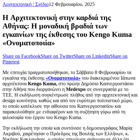
Αρχιτεκτονική / Σχέδιο
12 Φεβρουαρίου, 2025
H Αρχιτεκτονική στην καρδιά της
Αθήνας: Η μοναδική βραδιά των
εγκαινίων της έκθεσης του Kengo Kuma
«Ονοματοποιία»
Share on Facebook
Share on Twitter
Share on Linkedin
Share on
Pinterest
Με επιτυχία πραγματοποιήθηκαν, το Σάββατο 8 Φεβρουαρίου τα
εγκαίνια της έκθεσης
«Ονοματοποιία»
του διακεκριμένου Ιάπωνα
αρχιτέκτονα
Kengo Kuma,
στο πρώην Δημόσιο Καπνεργοστάσιο
στην Αθήνα που διοργανώνει η
Medexpo
σε συνεργασία με το
ΤΕΕ. Η εκδήλωση συγκέντρωσε πλήθος από την αρχιτεκτονική και
design κοινότητα, καθώς και από τον ευρύτερο πολιτιστικό χώρο,
το οποίο κατέκλυσε την αίθουσα του Καπνεργοστασίου και
παρακολούθησε με ενδιαφέρον και τη συζήτηση γύρω από τη
φιλοσοφία του έργου του Κengo Kuma.
Την εκδήλωση την οποία και συντόνισε η δημοσιογράφος Μαρία
Ακριβού, χαιρέτησαν ο Πρόεδρος της Βουλής των Ελλήνων, κ.
Νικήτας Κακλαμάνης, ο οποίος σημείωσε ανάμεσα σε άλλα ότι