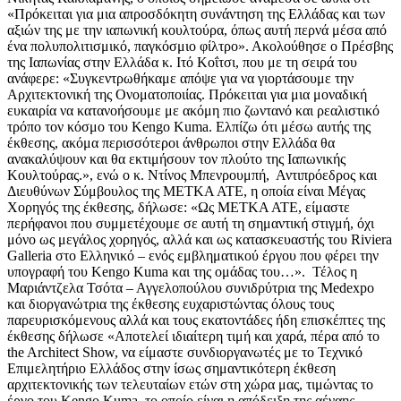
«Πρόκειται για μια απροσδόκητη συνάντηση της Ελλάδας και των
αξιών της με την ιαπωνική κουλτούρα, όπως αυτή περνά μέσα από
ένα πολυπολιτισμικό, παγκόσμιο φίλτρο». Ακολούθησε ο Πρέσβης
της Ιαπωνίας στην Ελλάδα κ. Ιτό Κοΐτσι, που με τη σειρά του
ανάφερε: «Συγκεντρωθήκαμε απόψε για να γιορτάσουμε την
Αρχιτεκτονική της Ονοματοποιίας. Πρόκειται για μια μοναδική
ευκαιρία να κατανοήσουμε με ακόμη πιο ζωντανό και ρεαλιστικό
τρόπο τον κόσμο του Kengo Kuma. Ελπίζω ότι μέσω αυτής της
έκθεσης, ακόμα περισσότεροι άνθρωποι στην Ελλάδα θα
ανακαλύψουν και θα εκτιμήσουν τον πλούτο της Ιαπωνικής
Κουλτούρας.», ενώ ο κ. Ντίνος Μπενρουμπή, Αντιπρόεδρος και
Διευθύνων Σύμβουλος της ΜΕΤΚΑ ΑΤΕ, η οποία είναι Μέγας
Χορηγός της έκθεσης, δήλωσε: «Ως ΜΕΤΚΑ ΑΤΕ, είμαστε
περήφανοι που συμμετέχουμε σε αυτή τη σημαντική στιγμή, όχι
μόνο ως μεγάλος χορηγός, αλλά και ως κατασκευαστής του Riviera
Galleria στο Ελληνικό – ενός εμβληματικού έργου που φέρει την
υπογραφή του Kengo Kuma και της ομάδας του…». Τέλος η
Μαριάντζελα Τσότα – Αγγελοπούλου συνιδρύτρια της Medexpo
και διοργανώτρια της έκθεσης ευχαριστώντας όλους τους
παρευρισκόμενους αλλά και τους εκατοντάδες ήδη επισκέπτες της
έκθεσης δήλωσε «Αποτελεί ιδιαίτερη τιμή και χαρά, πέρα από το
the Architect Show, να είμαστε συνδιοργανωτές με το Τεχνικό
Επιμελητήριο Ελλάδος στην ίσως σημαντικότερη έκθεση
αρχιτεκτονικής των τελευταίων ετών στη χώρα μας, τιμώντας το
έργο του Kengo Kuma, το οποίο είναι η απόδειξη της αέναης