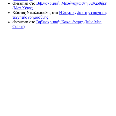
chessman
στο
Βιβλιοκριτική: Μεσάνυχτα στη βιβλιοθήκη
(Ματ Χέιγκ)
Κώστας Νικολόπουλος
στο
Η λογοτεχνία στην εποχή της
τεχνητής νοημοσύνης
chessman
στο
Βιβλιοκριτική: Κακοί άντρες (Julie Mae
Cohen)