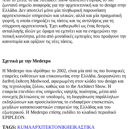
ζωντανό σημείο αναφοράς για την αρχιτεκτονική και το design στην
Ελλάδα. Δεν αποτελεί μόνο μία πληθωρική παρουσίαση
αρχιτεκτονικών υπηρεσιών και υλικών, αλλά και μία πραγματική
γιορτή, η οποία επηρεάζει τις τάσεις και τις αντιλήψεις για τη
σύγχρονη αρχιτεκτονική. Έχει καθιερωθεί ως ένας θεσμός
ανταλλαγής ιδεών με όραμα να εμπνέει και να ενημερώνει την
τοπική κοινότητα, μέσα από μοναδικές εμπειρίες που προάγουν την
καινοτομία και ορίζουν τις νέες τάσεις.
Σχετικά με την Medexpo
Η Medexpo που ιδρύθηκε το 2002, είναι μία από τις πιο δυναμικές
εταιρείες εκθέσεων και επικοινωνίας στην Ελλάδα. Διοργανώνει τη
διεθνή έκθεση Medwood, αφιερωμένη στον κλάδο του design και
της τεχνολογίας ξύλου, καθώς και το the Architect Show. Η
εταιρεία επενδύει στις υπηρεσίες υψηλής ποιότητας, μέσα από
συνεχείς βελτιώσεις σε υποδομές, τη διοργάνωση παράλληλων
εκδηλώσεων και προσελκύοντας το ενδιαφέρον επισκεπτών,
μεγάλων κατασκευαστικών εταιρειών της Ελλάδας και του
εξωτερικού. Η Medexpo επίσης εκδίδει το κλαδικό περιοδικό
EPIPLEON.
TAGS:
KUMA
ΑΡΧΙΤΕΚΤΟΝΙΚΗ
ΕΙΚΑΣΤΙΚΑ