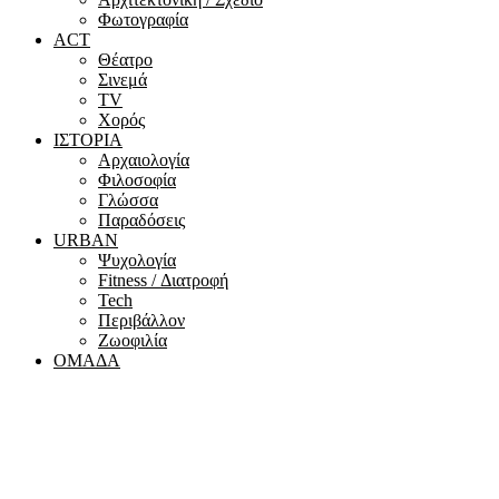
Φωτογραφία
ACT
Θέατρο
Σινεμά
ΤV
Χορός
ΙΣΤΟΡΙΑ
Αρχαιολογία
Φιλοσοφία
Γλώσσα
Παραδόσεις
URBAN
Ψυχολογία
Fitness / Διατροφή
Tech
Περιβάλλον
Ζωοφιλία
ΟΜΑΔΑ