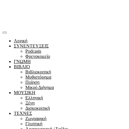
Αρχική
ΣΥΝΕΝΤΕΥΞΕΙΣ
Podcasts
Φρενοκομείο
ΓΝΩΜΗ
ΒΙΒΛΙΟ
Βιβλιοκριτική
Μυθιστόρημα
Ποίηση
Μικρό Διήγημα
ΜΟΥΣΙΚΗ
Ελληνική
Ξένη
Δισκοκριτική
ΤΕΧΝΕΣ
Ζωγραφική
Γλυπτική
Αρχιτεκτονική / Σχέδιο