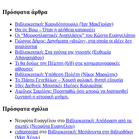
Πρόσφατα άρθρα
Βιβλιοκριτική: Καρυδότσουφλο (Ίαν ΜακΓιούαν)
Θα σε Βρω – Όταν η αλήθεια καταρρέει
Οι “Μορφοπλαστικές Αναπλάσεις” του Κώστα Ευαγγελάτου
Γιώργος Δήμος: Διηγήματα «ιδεών», στα οποία οι ιδέες δεν
αναλύονται
Βιβλιοκριτική: Στα χρόνια της ντροπής (Ευθυμία
Αθανασιάδου)
Τι θα δούμε την Πέμπτη (6/8) στις κινηματογραφικές
αίθουσες
Βιβλιοκριτική: Υπόθεση Πολέτη (Νίκος Μαριώτης)
Το Πάρτυ Γενεθλίων – Χρυσή φυλακή, θνητή εξουσία
10ες Διεθνείς Μουσικές Ημέρες Καλαμάτας
Αιμίλιος Σαμόλης: Προσπαθώ όσο μπορώ να διατηρηθεί
ζωντανή η ιστορική μνήμη.
Πρόσφατα σχόλια
Νεοφύτα Ευαγγέλου
στο
Βιβλιοκριτική: Απόδραση από τις
σιωπές (Νεοφύτα Ευαγγέλου)
culturepoint
στο
Βιβλιοκριτική: Μεσάνυχτα στη βιβλιοθήκη
(Ματ Χέιγκ)