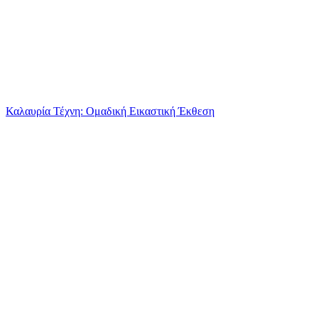
Καλαυρία Τέχνη: Ομαδική Εικαστική Έκθεση