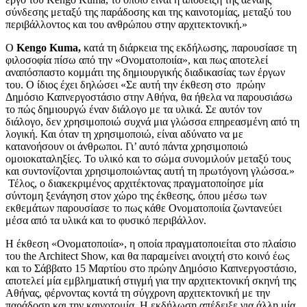
σύνδεσης μεταξύ της παράδοσης και της καινοτομίας, μεταξύ του
περιβάλλοντος και του ανθρώπου στην αρχιτεκτονική.»
Ο
Kengo Kuma,
κατά τη διάρκεια της εκδήλωσης, παρουσίασε τη
φιλοσοφία πίσω από την «Ονοματοποιία», και πως αποτελεί
αναπόσπαστο κομμάτι της δημιουργικής διαδικασίας των έργων
του. Ο ίδιος έχει δηλώσει «Σε αυτή την έκθεση στο πρώην
Δημόσιο Καπνεργοστάσιο στην Αθήνα, θα ήθελα να παρουσιάσω
το πώς δημιουργώ έναν διάλογο με τα υλικά. Σε αυτόν τον
διάλογο, δεν χρησιμοποιώ συχνά μια γλώσσα επηρεασμένη από τη
λογική. Και όταν τη χρησιμοποιώ, είναι αδύνατο να με
κατανοήσουν οι άνθρωποι. Γι’ αυτό πάντα χρησιμοποιώ
ομοιοκαταληξίες. Το υλικό και το σώμα συνομιλούν μεταξύ τους
και συντονίζονται χρησιμοποιώντας αυτή τη πρωτόγονη γλώσσα.»
Τέλος, ο διακεκριμένος αρχιτέκτονας πραγματοποίησε μία
σύντομη ξενάγηση στον χώρο της έκθεσης, όπου μέσω των
εκθεμάτων παρουσίασε το πως κάθε Ονοματοποιία ζωντανεύει
μέσα από τα υλικά και το φυσικό περιβάλλον.
Η έκθεση «Ονοματοποιία», η οποία πραγματοποιείται στο πλαίσιο
του the Architect Show, και θα παραμείνει ανοιχτή στο κοινό έως
και το Σάββατο 15 Μαρτίου στο πρώην Δημόσιο Καπνεργοστάσιο,
αποτελεί μία εμβληματική στιγμή για την αρχιτεκτονική σκηνή της
Αθήνας, φέρνοντας κοντά τη σύγχρονη αρχιτεκτονική με την
παράδοση και την καινοτομία. Η εκδήλωση απέδειξε για άλλη μία