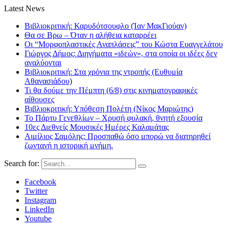
Latest News
Βιβλιοκριτική: Καρυδότσουφλο (Ίαν ΜακΓιούαν)
Θα σε Βρω – Όταν η αλήθεια καταρρέει
Οι “Μορφοπλαστικές Αναπλάσεις” του Κώστα Ευαγγελάτου
Γιώργος Δήμος: Διηγήματα «ιδεών», στα οποία οι ιδέες δεν
αναλύονται
Βιβλιοκριτική: Στα χρόνια της ντροπής (Ευθυμία
Αθανασιάδου)
Τι θα δούμε την Πέμπτη (6/8) στις κινηματογραφικές
αίθουσες
Βιβλιοκριτική: Υπόθεση Πολέτη (Νίκος Μαριώτης)
Το Πάρτυ Γενεθλίων – Χρυσή φυλακή, θνητή εξουσία
10ες Διεθνείς Μουσικές Ημέρες Καλαμάτας
Αιμίλιος Σαμόλης: Προσπαθώ όσο μπορώ να διατηρηθεί
ζωντανή η ιστορική μνήμη.
Search for:
Facebook
Twitter
Instagram
LinkedIn
Youtube