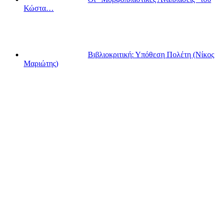
Κώστα…
Βιβλιοκριτική: Υπόθεση Πολέτη (Νίκος
Μαριώτης)