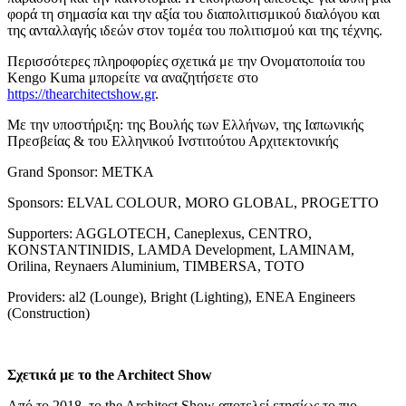
φορά τη σημασία και την αξία του διαπολιτισμικού διαλόγου και
της ανταλλαγής ιδεών στον τομέα του πολιτισμού και της τέχνης.
Περισσότερες πληροφορίες σχετικά με την Ονοματοποιία του
Kengo Kuma μπορείτε να αναζητήσετε στο
https://thearchitectshow.gr
.
Με την υποστήριξη: της Βουλής των Ελλήνων, της Ιαπωνικής
Πρεσβείας & του Ελληνικού Ινστιτούτου Αρχιτεκτονικής
Grand Sponsor: ΜΕΤΚΑ
Sponsors: ELVAL COLOUR, MORO GLOBAL, PROGETTO
Supporters: AGGLOTECH, Caneplexus, CENTRO,
KONSTANTINIDIS, LAMDA Development, LAMINAM,
Orilina, Reynaers Aluminium, TIMBERSA, TOTO
Providers: al2 (Lounge), Bright (Lighting), ENEA Engineers
(Construction)
Σχετικά με το the Architect Show
Από το 2018, το the Architect Show αποτελεί ετησίως το πιο