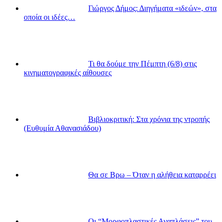
Γιώργος Δήμος: Διηγήματα «ιδεών», στα
οποία οι ιδέες…
Τι θα δούμε την Πέμπτη (6/8) στις
κινηματογραφικές αίθουσες
Βιβλιοκριτική: Στα χρόνια της ντροπής
(Ευθυμία Αθανασιάδου)
Θα σε Βρω – Όταν η αλήθεια καταρρέει
Οι “Μορφοπλαστικές Αναπλάσεις” του