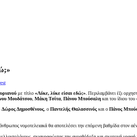
δώ;»
est
αυριανού
με τίτλο
«Λύκε, λύκε είσαι εδώ;»
. Περιλαμβάνει έξι ορχησ
νου Μουδάτσου
,
Μάκη Τσίτα
,
Πάνου Μπούσαλη
και του ίδιου του
ο
Δώρος Δημοσθένους
, ο
Παντελής Θαλασσινός
και ο
Πάνος Μπού
άνθρωπος νομοτελειακά θα αποτελέσει την επόμενη βαθμίδα στον αένα
μελλοντολόγους, σκιαγραφώντας την ανορθόδοξη και σκοτεινή γραφή 