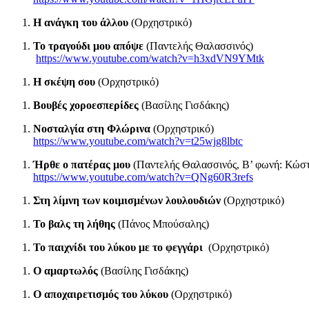
Η ανάγκη του άλλου
(Ορχηστρικό)
Το τραγούδι μου απόψε
(Παντελής Θαλασσινός)
https://www.youtube.com/watch?v=h3xdVN9YMtk
Η σκέψη σου
(Ορχηστρικό)
Βουβές χοροεσπερίδες
(Βασίλης Γισδάκης)
Νοσταλγία στη Φλώρινα
(Ορχηστρικό)
https://www.youtube.com/watch?v=t25wjg8lbtc
Ήρθε ο πατέρας μου
(Παντελής Θαλασσινός, Β’ φωνή: Κώσ
https://www.youtube.com/watch?v=QNg60R3refs
Στη λίμνη των κοιμισμένων λουλουδιών
(Ορχηστρικό)
Το βαλς τη λήθης
(Πάνος Μπούσαλης)
Το παιχνίδι του λύκου με το φεγγάρι
(Ορχηστρικό)
Ο αμαρτωλός
(Βασίλης Γισδάκης)
Ο αποχαιρετισμός του λύκου
(Ορχηστρικό)