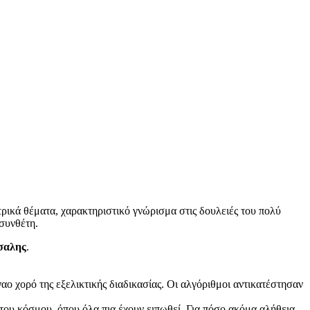
τρικά θέματα, χαρακτηριστικό γνώρισμα στις δουλειές του πολύ
 συνθέτη.
σαλης
.
ο χορό της εξελικτικής διαδικασίας. Οι αλγόριθμοι αντικατέστησαν
του κόσμου, όπου όλα πια έχουν ειπωθεί. Για πόσο ακόμα αλήθεια