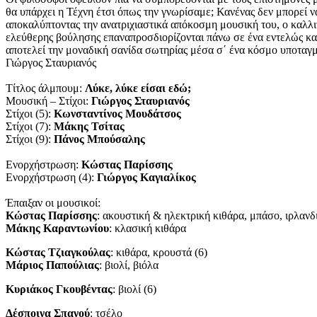
θα υπάρχει η Τέχνη έτσι όπως την γνωρίσαμε; Κανένας δεν μπορεί 
αποκαλύπτοντας την ανατριχιαστικά απόκοσμη μουσική του, ο καλλιτέ
ελεύθερης βούλησης επαναπροσδιορίζονται πάνω σε ένα εντελώς καιν
αποτελεί την μοναδική σανίδα σωτηρίας μέσα σ΄ ένα κόσμο υποταγ
Γιώργος Σταυριανός
Τίτλος άλμπουμ:
Λύκε, λύκε είσαι εδώ;
Μουσική – Στίχοι:
Γιώργος Σταυριανός
Στίχοι (5):
Κωνσταντίνος Μουδάτσος
Στίχοι (7):
Μάκης Τσίτας
Στίχοι (9):
Πάνος Μπούσαλης
Eνορχήστρωση:
Κώστας Παρίσσης
Eνορχήστρωση (4):
Γιώργος Καγιαλίκος
Έπαιξαν οι μουσικοί:
Κώστας Παρίσσης
: ακουστική & ηλεκτρική κιθάρα, μπάσο, ιρλανδ
Μάκης Καραντωνίου
: κλασική κιθάρα
Κώστας Τζιαγκούλας
: κιθάρα, κρουστά (6)
Μάριος Παπούλιας
: βιολί, βιόλα
Κυριάκος Γκουβέντας
: βιολί (6)
Δέσποινα Σπανού
: τσέλο