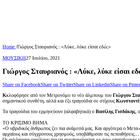
Home
/
Γιώργος Σταυριανός : «Λύκε, λύκε είσαι εδώ;»
ΜΟΥΣΙΚΗ
27 Ιουλίου, 2021
Γιώργος Σταυριανός : «Λύκε, λύκε είσαι ε
Share on Facebook
Share on Twitter
Share on Linkedin
Share on Pinter
Κ
κλοφόρησε από τον Μετρονόμο το νέο άλμπουμ του
Γιώργου Στ
σημαντικού συνθέτη, αλλά και έξι τραγούδια σε στίχους
Κωνσταντί
Τα τραγούδια του ερμηνεύουν (αλφαβητικά) ο
Βασίλης Γισδάκης
, 
ΤΟ ΚΡΙΣΙΜΟ ΒΗΜΑ
«Ο υβριδικός άνθρωπος ζει πια ανάμεσά μας. Και αργότερα ο Μετα-
αρχαίους και σύγχρονους χρησμούς, υποβάθμισαν τις πεποιθήσεις…
Οι φιλόσοφοι οφείλουν πια να συμπορεύονται με τους επιστήμονες 