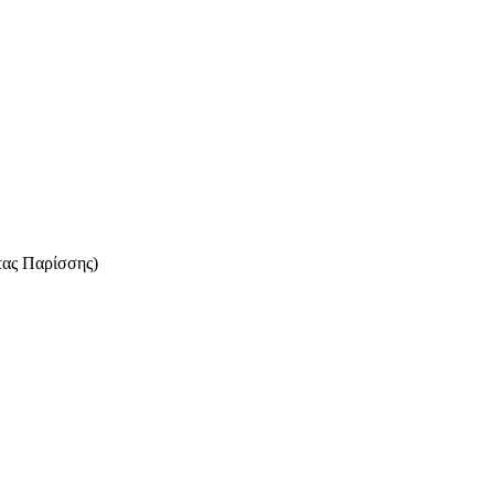
τας Παρίσσης)