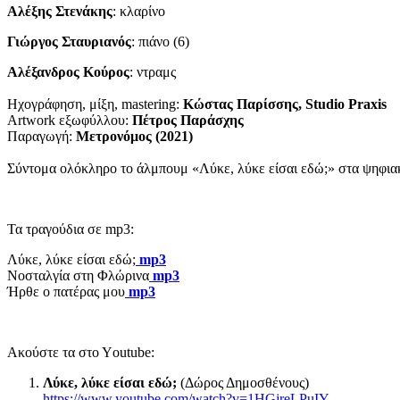
Αλέξης Στενάκης
: κλαρίνο
Γιώργος Σταυριανός
: πιάνο (6)
Αλέξανδρος Κούρος
: ντραμς
Ηχογράφηση, μίξη, mastering:
Κώστας Παρίσσης, Studio Praxis
Artwork εξωφύλλου:
Πέτρος Παράσχης
Παραγωγή:
Μετρονόμος (2021)
Σύντομα ολόκληρο το άλμπουμ «Λύκε, λύκε είσαι εδώ;» στα ψηφιακά
Τα τραγούδια σε mp3:
Λύκε, λύκε είσαι εδώ;
mp3
Νοσταλγία στη Φλώρινα
mp3
Ήρθε ο πατέρας μου
mp3
Ακούστε τα στο Υoutube:
Λύκε, λύκε είσαι εδώ;
(Δώρος Δημοσθένους)
https://www.youtube.com/watch?v=1HGjreLPuIY