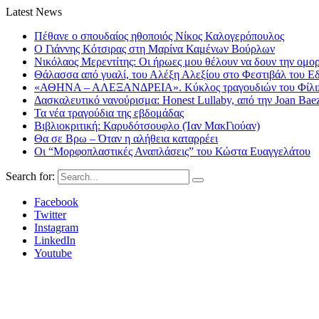
Latest News
Πέθανε ο σπουδαίος ηθοποιός Νίκος Καλογερόπουλος
Ο Γιάννης Κότσιρας στη Μαρίνα Καμένων Βούρλων
Νικόλαος Μερεντίτης: Οι ήρωες μου θέλουν να δουν την ομορ
Θάλασσα από γυαλί, του Αλέξη Αλεξίου στο Φεστιβάλ του Ε
«ΑΘΗΝΑ – ΑΛΕΞΑΝΔΡΕΙΑ». Κύκλος τραγουδιών του Φίλιππ
Δασκαλευτικό νανούρισμα: Honest Lullaby, από την Joan Bae
Τα νέα τραγούδια της εβδομάδας
Βιβλιοκριτική: Καρυδότσουφλο (Ίαν ΜακΓιούαν)
Θα σε Βρω – Όταν η αλήθεια καταρρέει
Οι “Μορφοπλαστικές Αναπλάσεις” του Κώστα Ευαγγελάτου
Search for:
Facebook
Twitter
Instagram
LinkedIn
Youtube