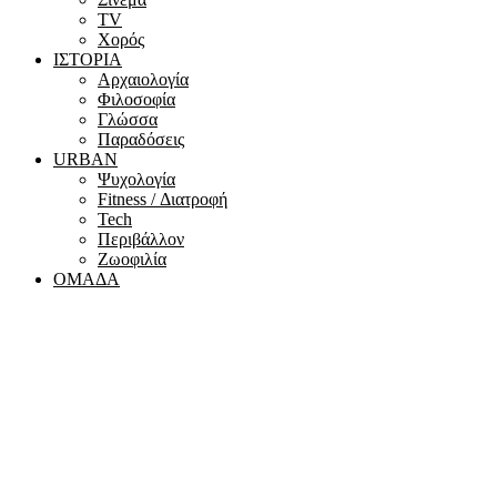
ΤV
Χορός
ΙΣΤΟΡΙΑ
Αρχαιολογία
Φιλοσοφία
Γλώσσα
Παραδόσεις
URBAN
Ψυχολογία
Fitness / Διατροφή
Tech
Περιβάλλον
Ζωοφιλία
ΟΜΑΔΑ