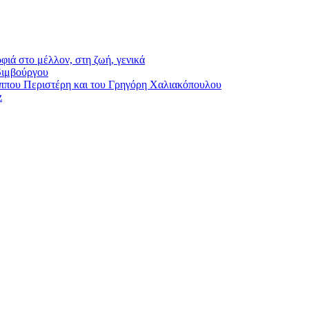
φιά στο μέλλον, στη ζωή, γενικά
διμβούργου
ου Περιστέρη και του Γρηγόρη Χαλιακόπουλου
z