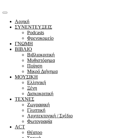
Αρχική
ΣΥΝΕΝΤΕΥΞΕΙΣ
Podcasts
Φρενοκομείο
ΓΝΩΜΗ
ΒΙΒΛΙΟ
Βιβλιοκριτική
Μυθιστόρημα
Ποίηση
Μικρό Διήγημα
ΜΟΥΣΙΚΗ
Ελληνική
Ξένη
Δισκοκριτική
ΤΕΧΝΕΣ
Ζωγραφική
Γλυπτική
Αρχιτεκτονική / Σχέδιο
Φωτογραφία
ACT
Θέατρο
Σινεμά