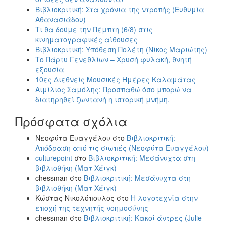
Βιβλιοκριτική: Στα χρόνια της ντροπής (Ευθυμία
Αθανασιάδου)
Τι θα δούμε την Πέμπτη (6/8) στις
κινηματογραφικές αίθουσες
Βιβλιοκριτική: Υπόθεση Πολέτη (Νίκος Μαριώτης)
Το Πάρτυ Γενεθλίων – Χρυσή φυλακή, θνητή
εξουσία
10ες Διεθνείς Μουσικές Ημέρες Καλαμάτας
Αιμίλιος Σαμόλης: Προσπαθώ όσο μπορώ να
διατηρηθεί ζωντανή η ιστορική μνήμη.
Πρόσφατα σχόλια
Νεοφύτα Ευαγγέλου
στο
Βιβλιοκριτική:
Απόδραση από τις σιωπές (Νεοφύτα Ευαγγέλου)
culturepoint
στο
Βιβλιοκριτική: Μεσάνυχτα στη
βιβλιοθήκη (Ματ Χέιγκ)
chessman
στο
Βιβλιοκριτική: Μεσάνυχτα στη
βιβλιοθήκη (Ματ Χέιγκ)
Κώστας Νικολόπουλος
στο
Η λογοτεχνία στην
εποχή της τεχνητής νοημοσύνης
chessman
στο
Βιβλιοκριτική: Κακοί άντρες (Julie