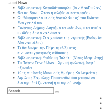
Latest News
Βιβλιοκριτική: Καρυδότσουφλο (Ίαν ΜακΓιούαν)
Θα σε Βρω – Όταν η αλήθεια καταρρέει
Οι “Μορφοπλαστικές Αναπλάσεις” του Κώστα
Ευαγγελάτου
Γιώργος Δήμος: Διηγήματα «ιδεών», στα οποία
οι ιδέες δεν αναλύονται
Βιβλιοκριτική: Στα χρόνια της ντροπής (Ευθυμία
Αθανασιάδου)
Τι θα δούμε την Πέμπτη (6/8) στις
κινηματογραφικές αίθουσες
Βιβλιοκριτική: Υπόθεση Πολέτη (Νίκος Μαριώτης)
Το Πάρτυ Γενεθλίων – Χρυσή φυλακή, θνητή
εξουσία
10ες Διεθνείς Μουσικές Ημέρες Καλαμάτας
Αιμίλιος Σαμόλης: Προσπαθώ όσο μπορώ να
διατηρηθεί ζωντανή η ιστορική μνήμη.
Search
for:
Fac
Twitt
Inst