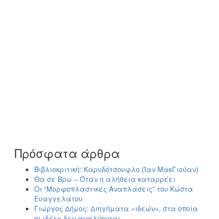
Πρόσφατα άρθρα
Βιβλιοκριτική: Καρυδότσουφλο (Ίαν ΜακΓιούαν)
Θα σε Βρω – Όταν η αλήθεια καταρρέει
Οι “Μορφοπλαστικές Αναπλάσεις” του Κώστα
Ευαγγελάτου
Γιώργος Δήμος: Διηγήματα «ιδεών», στα οποία
οι ιδέες δεν αναλύονται