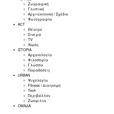
Ζωγραφική
Γλυπτική
Αρχιτεκτονική / Σχέδιο
Φωτογραφία
ACT
Θέατρο
Σινεμά
ΤV
Χορός
ΙΣΤΟΡΙΑ
Αρχαιολογία
Φιλοσοφία
Γλώσσα
Παραδόσεις
URBAN
Ψυχολογία
Fitness / Διατροφή
Tech
Περιβάλλον
Ζωοφιλία
ΟΜΑΔΑ