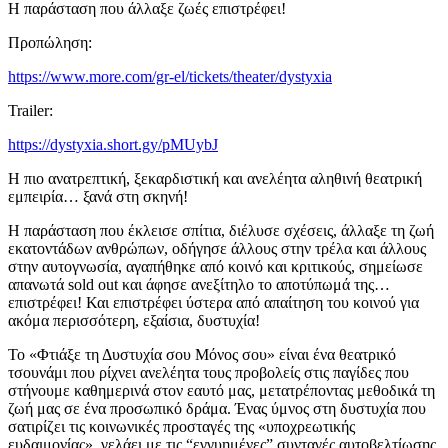
Η παράσταση που άλλαξε ζωές επιστρέφει!
Προπώληση:
https://www.more.com/gr-el/tickets/theater/dystyxia
Trailer:
https://dystyxia.short.gy/pMUybJ
Η πιο ανατρεπτική, ξεκαρδιστική και ανελέητα αληθινή θεατρική
εμπειρία… ξανά στη σκηνή!
Η παράσταση που έκλεισε σπίτια, διέλυσε σχέσεις, άλλαξε τη ζωή
εκατοντάδων ανθρώπων, οδήγησε άλλους στην τρέλα και άλλους
στην αυτογνωσία, αγαπήθηκε από κοινό και κριτικούς, σημείωσε
απανωτά sold out και άφησε ανεξίτηλο το αποτύπωμά της…
επιστρέφει! Και επιστρέφει ύστερα από απαίτηση του κοινού για
ακόμα περισσότερη, εξαίσια, δυστυχία!
Το «Φτιάξε τη Δυστυχία σου Μόνος σου» είναι ένα θεατρικό
τσουνάμι που ρίχνει ανελέητα τους προβολείς στις παγίδες που
στήνουμε καθημερινά στον εαυτό μας, μετατρέποντας μεθοδικά τη
ζωή μας σε ένα προσωπικό δράμα. Ένας ύμνος στη δυστυχία που
σατιρίζει τις κοινωνικές προσταγές της «υποχρεωτικής
ευδαιμονίας», γελάει με τις “εγγυημένες” συνταγές αυτοβελτίωσης