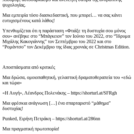
ψυχολογίας.
Μια εμπειρία τόσο διασκεδαστική, που μπορεί… να σας κάνει
ευτυχισμένους κατά λάθος!
Υπενθυμίζεται ότι η παράσταση «Φτιάξε τη δυστυχία σου μόνος
σου» ανέβηκε στο “Μπάγκειον” τον Ιούνιο του 2022, στο “Ίδρυμα
Μιχάλης Κακογιάννης” τον Σεπτέμβριο του 2022 και στο
“Ρομάντσο” τον Δεκέμβριο της ίδιας χρονιάς σε Christmas Edition.
Αποσπάσματα από κριτικές
Μια δρώσα, ομοιοπαθητική, γελαστική δραματοθεραπεία του «εδώ
και τώρα»
«Η Αυγή», Λέανδρος Πολενάκης – https://shorturl.at/SFRgh
Μια φρέσκια ανάγνωση […] ένα σπαρταριστό “μάθημα”
δυστυχίας!
Punked, Ειρήνη Πετράκη – https://shorturl.at/286nn
Μια πραγματική πρωτοπορία!