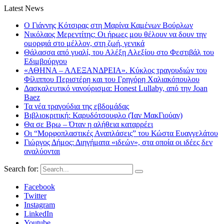
Latest News
Ο Γιάννης Κότσιρας στη Μαρίνα Καμένων Βούρλων
Νικόλαος Μερεντίτης: Οι ήρωες μου θέλουν να δουν την
ομορφιά στο μέλλον, στη ζωή, γενικά
Θάλασσα από γυαλί, του Αλέξη Αλεξίου στο Φεστιβάλ του
Εδιμβούργου
«ΑΘΗΝΑ – ΑΛΕΞΑΝΔΡΕΙΑ». Κύκλος τραγουδιών του
Φίλιππου Περιστέρη και του Γρηγόρη Χαλιακόπουλου
Δασκαλευτικό νανούρισμα: Honest Lullaby, από την Joan
Baez
Τα νέα τραγούδια της εβδομάδας
Βιβλιοκριτική: Καρυδότσουφλο (Ίαν ΜακΓιούαν)
Θα σε Βρω – Όταν η αλήθεια καταρρέει
Οι “Μορφοπλαστικές Αναπλάσεις” του Κώστα Ευαγγελάτου
Γιώργος Δήμος: Διηγήματα «ιδεών», στα οποία οι ιδέες δεν
αναλύονται
Search for:
Facebook
Twitter
Instagram
LinkedIn
Youtube