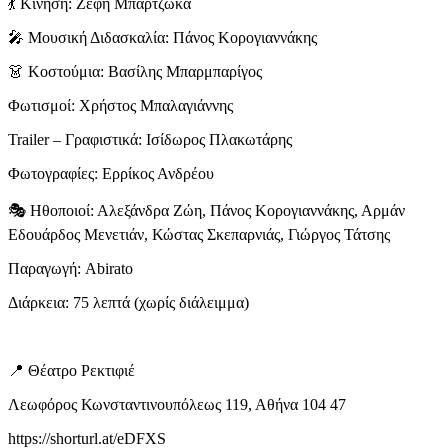
💃 Κίνηση: Ζέφη Μπαρτζώκα
🎤 Μουσική Διδασκαλία: Πάνος Κορογιαννάκης
👗 Κοστούμια: Βασίλης Μπαρμπαρίγος
Φωτισμοί: Χρήστος Μπαλαγιάννης
Trailer – Γραφιστικά: Ισίδωρος Πλακωτάρης
Φωτογραφίες: Ερρίκος Ανδρέου
🎭 Ηθοποιοί: Αλεξάνδρα Ζώη, Πάνος Κορογιαννάκης, Αρμάν
Εδουάρδος Μενετιάν, Κώστας Σκεπαρνιάς, Γιώργος Τάτσης
Παραγωγή: Abirato
Διάρκεια: 75 λεπτά (χωρίς διάλειμμα)
📍 Θέατρο Ρεκτιφιέ
Λεωφόρος Κωνσταντινουπόλεως 119, Αθήνα 104 47
https://shorturl.at/eDFXS