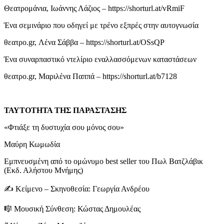
Θεατρομάνια, Ιωάννης Λάζιος – https://shorturl.at/vRmiF
Ένα σεμινάριο που οδηγεί με τρένο εξπρές στην αυτογνωσία
θεατρο.gr, Λένα Σάββα – https://shorturl.at/OSsQP
Ένα συναρπαστικό ντελίριο εναλλασσόμενων καταστάσεων
θεατρο.gr, Μαριλένα Παππά – https://shorturl.at/b7128
ΤΑΥΤΟΤΗΤΑ ΤΗΣ ΠΑΡΑΣΤΑΣΗΣ
«Φτιάξε τη δυστυχία σου μόνος σου»
Μαύρη Κωμωδία
Εμπνευσμένη από το ομώνυμο best seller του Πωλ Βατζλάβικ
(Εκδ. Αλήστου Μνήμης)
✍ Κείμενο – Σκηνοθεσία: Γεωργία Ανδρέου
🎼 Μουσική Σύνθεση: Κώστας Δημουλέας