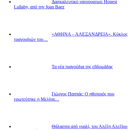
Δασκαλευτικό νανούρισμα: Honest
Lullaby, από την Joan Baez
«ΑΘΗΝΑ – ΑΛΕΞΑΝΔΡΕΙΑ». Κύκλος
τραγουδιών του…
Τα νέα τραγούδια της εβδομάδας
Γιώργος Παππάς: Ο ηθοποιός που
ερωτεύτηκε η Μελίνα…
Θάλασσα από γυαλί, του Αλέξη Αλεξίου