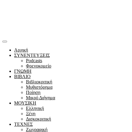
Αρχική
ΣΥΝΕΝΤΕΥΞΕΙΣ
Podcasts
Φρενοκομείο
ΓΝΩΜΗ
ΒΙΒΛΙΟ
Βιβλιοκριτική
Μυθιστόρημα
Ποίηση
Μικρό Διήγημα
ΜΟΥΣΙΚΗ
Ελληνική
Ξένη
Δισκοκριτική
ΤΕΧΝΕΣ
Ζωγραφική