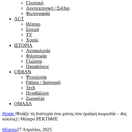
Γλυπτική
Αρχιτεκτονική / Σχέδιο
Φωτογραφία
ACT
Θέατρο
Σινεμά
ΤV
Χορός
ΙΣΤΟΡΙΑ
Αρχαιολογία
Φιλοσοφία
Γλώσσα
Παραδόσεις
URBAN
Ψυχολογία
Fitness / Διατροφή
Tech
Περιβάλλον
Ζωοφιλία
ΟΜΑΔΑ
Home
/
Φτιάξε τη δυστυχία σου μόνος σου (μαύρη κωμωδία – 4ος
κύκλος) | Θέατρο ΡΕΚΤΙΦΙΈ
Θέατρο
27 Απριλίου, 2025