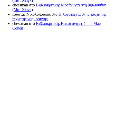
(Ματ Χέιγκ)
chessman
στο
Βιβλιοκριτική: Μεσάνυχτα στη βιβλιοθήκη
(Ματ Χέιγκ)
Κώστας Νικολόπουλος
στο
Η λογοτεχνία στην εποχή της
τεχνητής νοημοσύνης
chessman
στο
Βιβλιοκριτική: Κακοί άντρες (Julie Mae
Cohen)