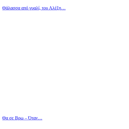
Θάλασσα από γυαλί, του Αλέξη…
Θα σε Βρω – Όταν…