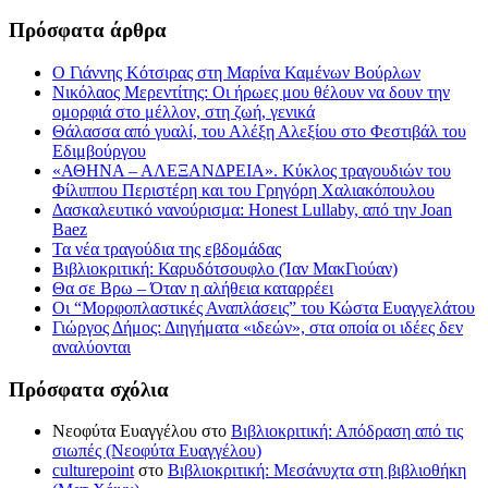
Πρόσφατα άρθρα
Ο Γιάννης Κότσιρας στη Μαρίνα Καμένων Βούρλων
Νικόλαος Μερεντίτης: Οι ήρωες μου θέλουν να δουν την
ομορφιά στο μέλλον, στη ζωή, γενικά
Θάλασσα από γυαλί, του Αλέξη Αλεξίου στο Φεστιβάλ του
Εδιμβούργου
«ΑΘΗΝΑ – ΑΛΕΞΑΝΔΡΕΙΑ». Κύκλος τραγουδιών του
Φίλιππου Περιστέρη και του Γρηγόρη Χαλιακόπουλου
Δασκαλευτικό νανούρισμα: Honest Lullaby, από την Joan
Baez
Τα νέα τραγούδια της εβδομάδας
Βιβλιοκριτική: Καρυδότσουφλο (Ίαν ΜακΓιούαν)
Θα σε Βρω – Όταν η αλήθεια καταρρέει
Οι “Μορφοπλαστικές Αναπλάσεις” του Κώστα Ευαγγελάτου
Γιώργος Δήμος: Διηγήματα «ιδεών», στα οποία οι ιδέες δεν
αναλύονται
Πρόσφατα σχόλια
Νεοφύτα Ευαγγέλου
στο
Βιβλιοκριτική: Απόδραση από τις
σιωπές (Νεοφύτα Ευαγγέλου)
culturepoint
στο
Βιβλιοκριτική: Μεσάνυχτα στη βιβλιοθήκη