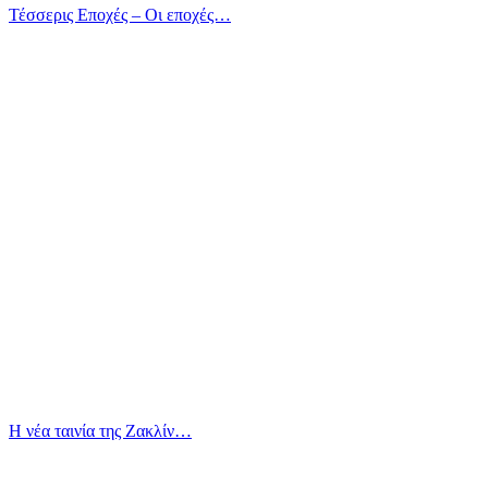
Τέσσερις Εποχές – Οι εποχές…
Η νέα ταινία της Ζακλίν…