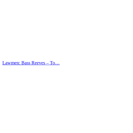
Lawmen: Bass Reeves – Το…