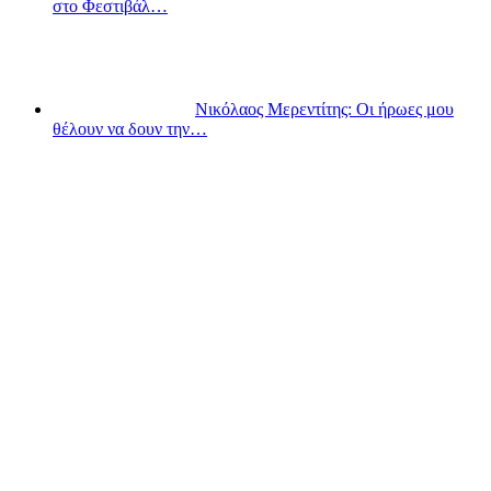
στο Φεστιβάλ…
Νικόλαος Μερεντίτης: Οι ήρωες μου
θέλουν να δουν την…