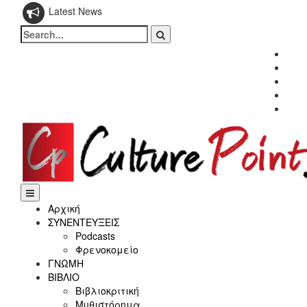
Latest News
Search
for:
Fac
Twitt
Inst
Link
Yout
Αρχική
ΣΥΝΕΝΤΕΥΞΕΙΣ
Podcasts
Φρενοκομείο
ΓΝΩΜΗ
ΒΙΒΛΙΟ
Βιβλιοκριτική
Μυθιστόρημα