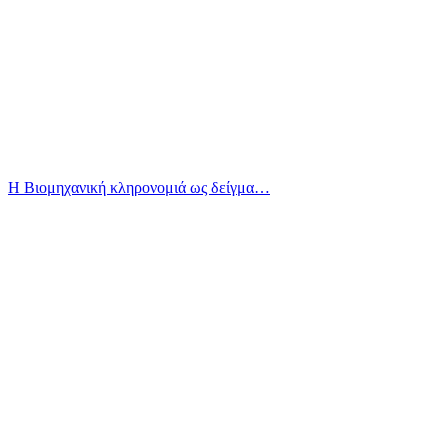
Η Βιομηχανική κληρονομιά ως δείγμα…