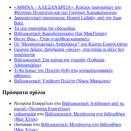
«ΑΘΗΝΑ – ΑΛΕΞΑΝΔΡΕΙΑ». Κύκλος τραγουδιών του
Φίλιππου Περιστέρη και του Γρηγόρη Χαλιακόπουλου
Δασκαλευτικό νανούρισμα: Honest Lullaby, από την Joan
Baez
Τα νέα τραγούδια της εβδομάδας
Βιβλιοκριτική: Καρυδότσουφλο (Ίαν ΜακΓιούαν)
Θα σε Βρω – Όταν η αλήθεια καταρρέει
Οι “Μορφοπλαστικές Αναπλάσεις” του Κώστα Ευαγγελάτου
Γιώργος Δήμος: Διηγήματα «ιδεών», στα οποία οι ιδέες δεν
αναλύονται
Βιβλιοκριτική: Στα χρόνια της ντροπής (Ευθυμία
Αθανασιάδου)
Τι θα δούμε την Πέμπτη (6/8) στις κινηματογραφικές
αίθουσες
Βιβλιοκριτική: Υπόθεση Πολέτη (Νίκος Μαριώτης)
Πρόσφατα σχόλια
Νεοφύτα Ευαγγέλου
στο
Βιβλιοκριτική: Απόδραση από τις
σιωπές (Νεοφύτα Ευαγγέλου)
culturepoint
στο
Βιβλιοκριτική: Μεσάνυχτα στη βιβλιοθήκη
(Ματ Χέιγκ)
chessman
στο
Βιβλιοκριτική: Μεσάνυχτα στη βιβλιοθήκη
(Ματ Χέιγκ)