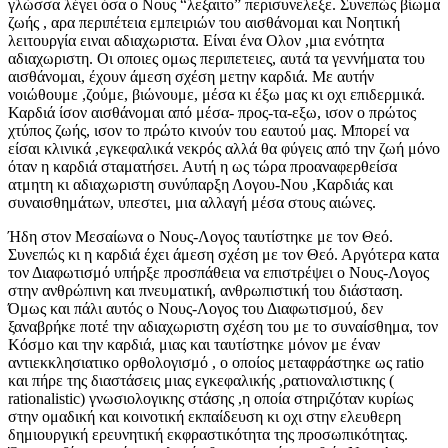
γλώσσα λέγει όσα ο Νους “λεξαιτο” περισυνελεξε. Συνεπώς βίωμα
ζωής , αρα περιπέτεια εμπειριών του αισθάνομαι και Νοητική
λειτουργία ειναι αδιαχωριστα. Είναι ένα Ολον ,μια ενότητα
αδιαχωριστη. Οι οποιες ομως περιπετειες, αυτά τα γεννήματα του
αισθάνομαι, έχουν άμεση σχέση μετην καρδιά. Με αυτήν
νοιώθουμε ,ζούμε, βιώνουμε, μέσα κι έξω μας κι οχι επιδερμικά.
Καρδιά ίσον αισθάνομαι από μέσα- προς-τα-εξω, ισον ο πρώτος
χτύπος ζωής, ισον το πρώτο κινούν του εαυτού μας. Μπορεί να
είσαι κλινικά ,εγκεφαλικά νεκρός αλλά θα φύγεις από την ζωή μόνο
όταν η καρδιά σταματήσει. Αυτή η ως τώρα προαναφερθείσα
ατμητη κι αδιαχωριστη συνύπαρξη Λογου-Νου ,Καρδιάς και
συναισθημάτων, υπεστει, μια αλλαγή μέσα στους αιώνες.
Ήδη στον Μεσαίωνα ο Νους-Λογος ταυτίστηκε με τον Θεό.
Συνεπώς κι η καρδιά έχει άμεση σχέση με τον Θεό. Αργότερα κατα
τον Διαφωτισμό υπήρξε προσπάθεια να επιστρέψει ο Νους-Λογος
στην ανθρώπινη και πνευματική, ανθρωπιστική του διάσταση.
Όμως και πάλι αυτός ο Νους-Λογος του Διαφωτισμού, δεν
ξαναβρήκε ποτέ την αδιαχωριστη σχέση του με το συναίσθημα, τον
Κόσμο και την καρδιά, μιας και ταυτίστηκε μόνον με έναν
αντιεκκλησιατικο ορθολογισμό , ο οποίος μεταφράστηκε ως ratio
και πήρε της διαστάσεις μιας εγκεφαλικής ,ρατιοναλιστικης (
rationalistic) γνωσιολογικης στάσης ,η οποία στηριζόταν κυρίως
στην ομαδική και κοινοτική εκπαίδευση κι οχι στην ελευθερη
δημιουργική ερευνητική εκφραστικότητα της προσωπικότητας.