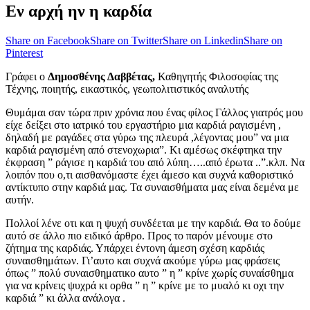
Εν αρχή ην η καρδία
Share on Facebook
Share on Twitter
Share on Linkedin
Share on
Pinterest
Γράφει ο
Δημοσθένης Δαββέτας,
Καθηγητής Φιλοσοφίας της
Τέχνης, ποιητής, εικαστικός, γεωπολιτιστικός αναλυτής
Θυμάμαι σαν τώρα πριν χρόνια που ένας φίλος Γάλλος γιατρός μου
είχε δείξει στο ιατρικό του εργαστήριο μια καρδιά ραγισμένη ,
δηλαδή με ραγάδες στα γύρω της πλευρά ,λέγοντας μου” να μια
καρδιά ραγισμένη από στενοχωρια”. Κι αμέσως σκέφτηκα την
έκφραση ” ράγισε η καρδιά του από λύπη…..από έρωτα ..”.κλπ. Να
λοιπόν που ο,τι αισθανόμαστε έχει άμεσο και συχνά καθοριστικό
αντίκτυπο στην καρδιά μας. Τα συναισθήματα μας είναι δεμένα με
αυτήν.
Πολλοί λένε οτι και η ψυχή συνδέεται με την καρδιά. Θα το δούμε
αυτό σε άλλο πιο ειδικό άρθρο. Προς το παρόν μένουμε στο
ζήτημα της καρδιάς. Υπάρχει έντονη άμεση σχέση καρδιάς
συναισθημάτων. Γι’αυτο και συχνά ακούμε γύρω μας φράσεις
όπως ” πολύ συναισθηματικο αυτο ” η ” κρίνε χωρίς συναίσθημα
για να κρίνεις ψυχρά κι ορθα ” η ” κρίνε με το μυαλό κι οχι την
καρδιά ” κι άλλα ανάλογα .