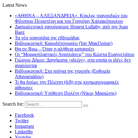
Latest News
«ΑΘΗΝΑ – ΑΛΕΞΑΝΔΡΕΙΑ». Κύκλος τραγουδιών του
Φίλιππου Περιστέρη και του Γρηγόρη Χαλιακόπουλου
Δασκαλευτικό νανούρισμα: Honest Lullaby, από την Joan
Baez
Τα νέα τραγούδια της εβδομάδας
Βιβλιοκριτική: Καρυδότσουφλο (Ίαν ΜακΓιούαν)
Θα σε Βρω – Όταν η αλήθεια καταρρέει
Οι “Μορφοπλαστικές Αναπλάσεις” του Κώστα Ευαγγελάτου
Γιώργος Δήμος: Διηγήματα «ιδεών», στα οποία οι ιδέες δεν
αναλύονται
Βιβλιοκριτική: Στα χρόνια της ντροπής (Ευθυμία
Αθανασιάδου)
Τι θα δούμε την Πέμπτη (6/8) στις κινηματογραφικές
αίθουσες
Βιβλιοκριτική: Υπόθεση Πολέτη (Νίκος Μαριώτης)
Search for:
Facebook
Twitter
Instagram
LinkedIn
Youtube