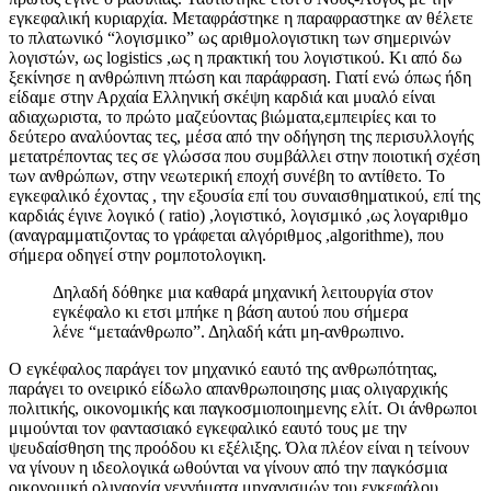
εγκεφαλική κυριαρχία. Μεταφράστηκε η παραφραστηκε αν θέλετε
το πλατωνικό “λογισμικο” ως αριθμολογιστικη των σημερινών
λογιστών, ως logistics ,ως η πρακτική του λογιστικού. Κι από δω
ξεκίνησε η ανθρώπινη πτώση και παράφραση. Γιατί ενώ όπως ήδη
είδαμε στην Αρχαία Ελληνική σκέψη καρδιά και μυαλό είναι
αδιαχωριστα, το πρώτο μαζεύοντας βιώματα,εμπειρίες και το
δεύτερο αναλύοντας τες, μέσα από την οδήγηση της περισυλλογής
μετατρέποντας τες σε γλώσσα που συμβάλλει στην ποιοτική σχέση
των ανθρώπων, στην νεωτερική εποχή συνέβη το αντίθετο. Το
εγκεφαλικό έχοντας , την εξουσία επί του συναισθηματικού, επί της
καρδιάς έγινε λογικό ( ratio) ,λογιστικό, λογισμικό ,ως λογαριθμο
(αναγραμματιζοντας το γράφεται αλγόριθμος ,algorithme), που
σήμερα οδηγεί στην ρομποτολογικη.
Δηλαδή δόθηκε μια καθαρά μηχανική λειτουργία στον
εγκέφαλο κι ετσι μπήκε η βάση αυτού που σήμερα
λένε “μεταάνθρωπο”. Δηλαδή κάτι μη-ανθρωπινο.
Ο εγκέφαλος παράγει τον μηχανικό εαυτό της ανθρωπότητας,
παράγει το ονειρικό είδωλο απανθρωποιησης μιας ολιγαρχικής
πολιτικής, οικονομικής και παγκοσμιοποιημενης ελίτ. Οι άνθρωποι
μιμούνται τον φαντασιακό εγκεφαλικό εαυτό τους με την
ψευδαίσθηση της προόδου κι εξέλιξης. Όλα πλέον είναι η τείνουν
να γίνουν η ιδεολογικά ωθούνται να γίνουν από την παγκόσμια
οικονομική ολιγαρχία γεννήματα μηχανισμών του εγκεφάλου.