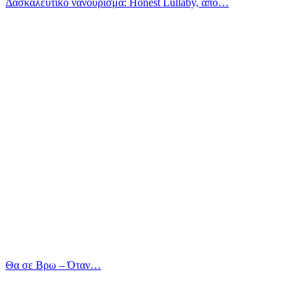
Δασκαλευτικό νανούρισμα: Honest Lullaby, από…
Θα σε Βρω – Όταν…