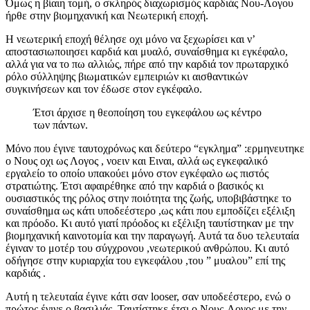
Όμως η βίαιη τομή, ο σκληρός διαχωρισμός καρδιάς Νου-Λογου
ήρθε στην βιομηχανική και Νεωτερική εποχή.
Η νεωτερική εποχή θέλησε οχι μόνο να ξεχωρίσει και ν’
αποστασιωποιησει καρδιά και μυαλό, συναίσθημα κι εγκέφαλο,
αλλά για να το πω αλλιώς, πήρε από την καρδιά τον πρωταρχικό
ρόλο σύλληψης βιωματικών εμπειριών κι αισθαντικών
συγκινήσεων και τον έδωσε στον εγκέφαλο.
Έτσι άρχισε η θεοποίηση του εγκεφάλου ως κέντρο
των πάντων.
Μόνο που έγινε ταυτοχρόνως και δεύτερο “εγκλημα” :ερμηνευτηκε
ο Νους οχι ως Λογος , νοειν και Ειναι, αλλά ως εγκεφαλικό
εργαλείο το οποίο υπακούει μόνο στον εγκέφαλο ως πιστός
στρατιώτης. Έτσι αφαιρέθηκε από την καρδιά ο βασικός κι
ουσιαστικός της ρόλος στην ποιότητα της ζωής, υποβιβάστηκε το
συναίσθημα ως κάτι υποδεέστερο ,ως κάτι που εμποδίζει εξέλιξη
και πρόοδο. Κι αυτό γιατί πρόοδος κι εξέλιξη ταυτίστηκαν με την
βιομηχανική καινοτομία και την παραγωγή. Αυτά τα δυο τελευταία
έγιναν το μοτέρ του σύγχρονου ,νεωτερικού ανθρώπου. Κι αυτό
οδήγησε στην κυριαρχία του εγκεφάλου ,του ” μυαλου” επί της
καρδιάς .
Αυτή η τελευταία έγινε κάτι σαν looser, σαν υποδεέστερο, ενώ ο
πρώτος έγινε ο βασιλιάς. Ταυτίστηκε έτσι ο Νους-Λογος με την