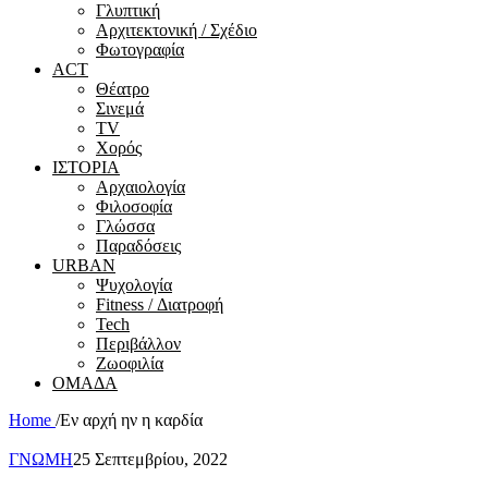
Γλυπτική
Αρχιτεκτονική / Σχέδιο
Φωτογραφία
ACT
Θέατρο
Σινεμά
ΤV
Χορός
ΙΣΤΟΡΙΑ
Αρχαιολογία
Φιλοσοφία
Γλώσσα
Παραδόσεις
URBAN
Ψυχολογία
Fitness / Διατροφή
Tech
Περιβάλλον
Ζωοφιλία
ΟΜΑΔΑ
Home
/
Εν αρχή ην η καρδία
ΓΝΩΜΗ
25 Σεπτεμβρίου, 2022