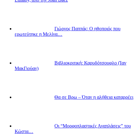
Γιώργος Παππάς: Ο ηθοποιός που
ερωτεύτηκε η Μελίνα…
Βιβλιοκριτική: Καρυδότσουφλο (Ίαν
ΜακΓιούαν)
Θα σε Βρω – Όταν η αλήθεια καταρρέει
Οι “Μορφοπλαστικές Αναπλάσεις” του
Κώστα…