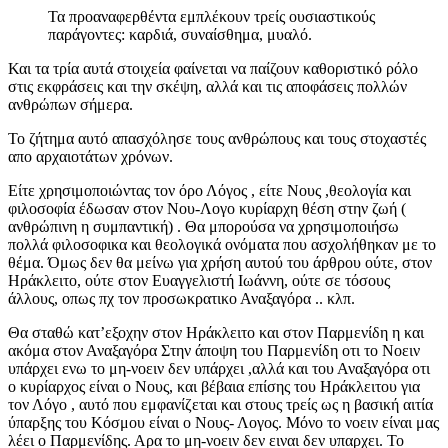
Τα προαναφερθέντα εμπλέκουν τρείς ουσιαστικούς
παράγοντες: καρδιά, συναίσθημα, μυαλό.
Και τα τρία αυτά στοιχεία φαίνεται να παίζουν καθοριστικό ρόλο
στις εκφράσεις και την σκέψη, αλλά και τις αποφάσεις πολλών
ανθρώπων σήμερα.
Το ζήτημα αυτό απασχόλησε τους ανθρώπους και τους στοχαστές
απο αρχαιοτάτων χρόνων.
Είτε χρησιμοποιώντας τον όρο Λόγος , είτε Νους ,θεολογία και
φιλοσοφία έδωσαν στον Νου-Λογο κυρίαρχη θέση στην ζωή (
ανθρώπινη η συμπαντική) . Θα μπορούσα να χρησιμοποιήσω
πολλά φιλοσοφικα και θεολογικά ονόματα που ασχολήθηκαν με το
θέμα. Όμως δεν θα μείνω για χρήση αυτού του άρθρου ούτε, στον
Ηράκλειτο, ούτε στον Ευαγγελιστή Ιωάννη, ούτε σε τόσους
άλλους, οπως πχ τον προσωκρατικο Αναξαγόρα .. κλπ.
Θα σταθώ κατ’εξοχην στον Ηράκλειτο και στον Παρμενίδη η και
ακόμα στον Αναξαγόρα Στην άποψη του Παρμενίδη οτι το Νοειν
υπάρχει ενω το μη-νοειν δεν υπάρχει ,αλλά και του Αναξαγόρα οτι
ο κυρίαρχος είναι ο Νους, και βέβαια επίσης του Ηράκλειτου για
τον Λόγο , αυτό που εμφανίζεται και στους τρείς ως η βασική αιτία
ύπαρξης του Κόσμου είναι ο Νους- Λογος. Μόνο το νοειν είναι μας
λέει ο Παρμενίδης. Αρα το μη-νοειν δεν ειναι δεν υπαρχει. Το