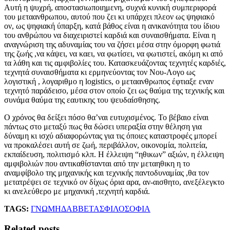
Αυτή η ψυχρή, αποστασιωποιημενη, συχνά κυνική συμπεριφορά
του μεταανθρωπου, αυτού που ζει κι υπάρχει πλεον ως ψηφιακό
ον, ως ψηφιακή ύπαρξη, κατά βάθος είναι η ανικανότητα του ίδιου
του ανθρώπου να διαχειριστεί καρδιά και συναισθήματα. Είναι η
αναγνώριση της αδυναμίας του να ζήσει μέσα στην όμορφη φωτιά
της ζωής ,να κάψει, να καει, να φωτίσει, να φωτιστεί, ακόμη κι από
τα λάθη και τις αμφιβολίες του. Κατασκευάζοντας τεχνητές καρδιές,
τεχνητά συναισθήματα κι ερμηνεύοντας τον Νου-Λογο ως
λογιστική , λογαριθμο η logistics, ο μεταανθρωπος έφτιαξε εναν
τεχνητό παράδεισο, μέσα στον οποίο ζει ως θαύμα της τεχνικής και
συνάμα θαύμα της εαυτικης του ψευδαίσθησης.
Ο χρόνος θα δείξει πόσο θα’ναι ευτυχισμένος. Το βέβαιο είναι
πάντως στο μεταξύ πως θα δώσει υπεραξία στην θέληση για
δύναμη κι ισχύ αδιαφορώντας για τις όποιες καταστροφές μπορεί
να προκαλέσει αυτή σε ζωή, περιβάλλον, οικονομία, πολιτεία,
εκπαίδευση, πολιτισμό κλπ. Η έλλειψη “ηθικων” αξιών, η έλλειψη
αμφιβολιών που αντικαθίστανται από την μεταηθικη η το
αναμφίβολο της μηχανικής και τεχνικής παντοδυναμίας ,θα τον
μετατρέψει σε τεχνικό ον δίχως όρια αρα, αν-αισθητο, ανεξέλεγκτο
κι ανελεύθερο με μηχανική ,τεχνητή καρδιά.
TAGS:
ΓΝΩΜΗ
ΔΑΒΒΕΤΑΣ
ΦΙΛΟΣΟΦΙΑ
Related posts