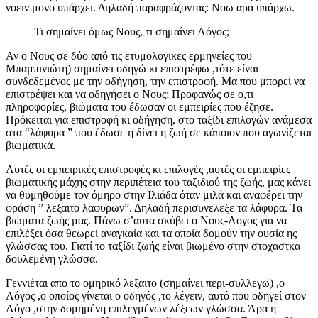
νοειν μονο υπάρχει. Δηλαδή παραφράζοντας: Νοω αρα υπάρχω.
Τι σημαίνει όμως Νους, τι σημαίνει Λόγος;
Αν ο Νους σε δύο από τις ετυμολογικες ερμηνείες του
Μπαμπινιώτη) σημαίνει οδηγώ κι επιστρέφω ,τότε είναι
συνδεδεμένος με την οδήγηση, την επιστροφή. Μα που μπορεί να
επιστρέψει και να οδηγήσει ο Νους; Προφανώς σε ο,τι
πληροφορίες, βιώματα του έδωσαν οι εμπειρίες που έζησε.
Πρόκειται για επιστροφή κι οδήγηση, στο ταξίδι επιλογών ανάμεσα
στα “λάφυρα ” που έδωσε η δίνει η ζωή σε κάποιον που αγωνίζεται
βιωματικά.
Αυτές οι εμπειρικές επιστροφές κι επιλογές ,αυτές οι εμπειρίες
βιωματικής μάχης στην περιπέτεια του ταξιδιού της ζωής, μας κάνει
να θυμηθούμε τον όμηρο στην Ιλιάδα όταν μιλά και αναφέρει την
φράση ” λεξαιτο λαφυρων”. Δηλαδή περισυνελεξε τα λάφυρα. Τα
βιώματα ζωής μας. Πάνω σ’αυτα σκύβει ο Νους-Λογος για να
επιλέξει όσα θεωρεί αναγκαία και τα οποία δομούν την ουσία ης
γλώσσας του. Γιατί το ταξίδι ζωής είναι βιωμένο στην στοχαστκα
δουλεμένη γλώσσα.
Γεννιέται απο το ομηρικό λεξαιτο (σημαίνει περι-συλλεγω) ,ο
Λόγος ,ο οποίος γίνεται ο οδηγός ,το λέγειν, αυτό που οδηγεί στον
Λόγο ,στην δομημένη επιλεγμένων λέξεων γλώσσα. Άρα η