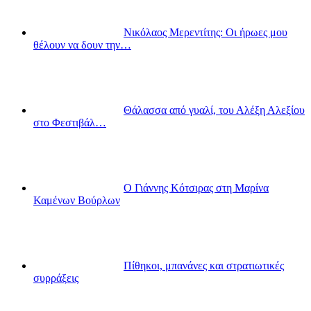
Νικόλαος Μερεντίτης: Οι ήρωες μου
θέλουν να δουν την…
Θάλασσα από γυαλί, του Αλέξη Αλεξίου
στο Φεστιβάλ…
Ο Γιάννης Κότσιρας στη Μαρίνα
Καμένων Βούρλων
Πίθηκοι, μπανάνες και στρατιωτικές
συρράξεις