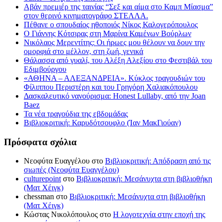
Αβάν πρεμιέρ της ταινίας “Σεξ και αίμα στο Καμπ Μίασμα”
στον θερινό κινηματογράφο ΣΤΕΛΛΑ.
Πέθανε ο σπουδαίος ηθοποιός Νίκος Καλογερόπουλος
Ο Γιάννης Κότσιρας στη Μαρίνα Καμένων Βούρλων
Νικόλαος Μερεντίτης: Οι ήρωες μου θέλουν να δουν την
ομορφιά στο μέλλον, στη ζωή, γενικά
Θάλασσα από γυαλί, του Αλέξη Αλεξίου στο Φεστιβάλ του
Εδιμβούργου
«ΑΘΗΝΑ – ΑΛΕΞΑΝΔΡΕΙΑ». Κύκλος τραγουδιών του
Φίλιππου Περιστέρη και του Γρηγόρη Χαλιακόπουλου
Δασκαλευτικό νανούρισμα: Honest Lullaby, από την Joan
Baez
Τα νέα τραγούδια της εβδομάδας
Βιβλιοκριτική: Καρυδότσουφλο (Ίαν ΜακΓιούαν)
Πρόσφατα σχόλια
Νεοφύτα Ευαγγέλου
στο
Βιβλιοκριτική: Απόδραση από τις
σιωπές (Νεοφύτα Ευαγγέλου)
culturepoint
στο
Βιβλιοκριτική: Μεσάνυχτα στη βιβλιοθήκη
(Ματ Χέιγκ)
chessman
στο
Βιβλιοκριτική: Μεσάνυχτα στη βιβλιοθήκη
(Ματ Χέιγκ)
Κώστας Νικολόπουλος
στο
Η λογοτεχνία στην εποχή της