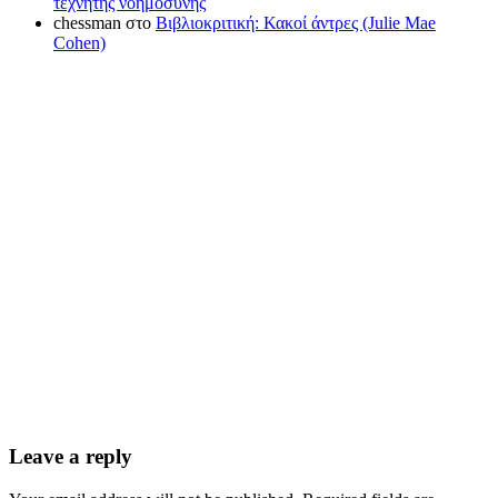
τεχνητής νοημοσύνης
chessman
στο
Βιβλιοκριτική: Κακοί άντρες (Julie Mae
Cohen)
Leave a reply