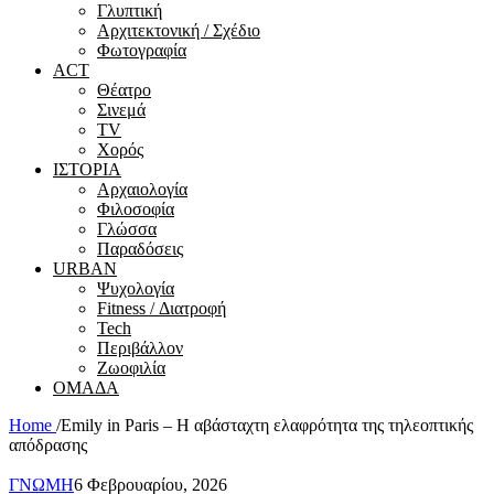
Γλυπτική
Αρχιτεκτονική / Σχέδιο
Φωτογραφία
ACT
Θέατρο
Σινεμά
ΤV
Χορός
ΙΣΤΟΡΙΑ
Αρχαιολογία
Φιλοσοφία
Γλώσσα
Παραδόσεις
URBAN
Ψυχολογία
Fitness / Διατροφή
Tech
Περιβάλλον
Ζωοφιλία
ΟΜΑΔΑ
Home
/
Emily in Paris – Η αβάσταχτη ελαφρότητα της τηλεοπτικής
απόδρασης
ΓΝΩΜΗ
6 Φεβρουαρίου, 2026