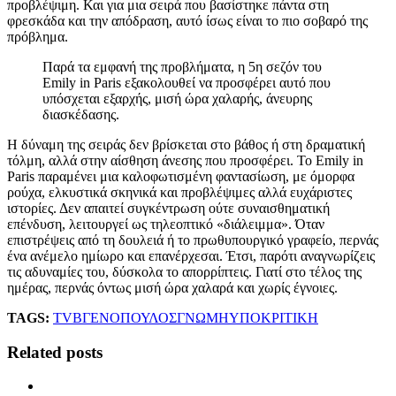
προβλέψιμη. Και για μια σειρά που βασίστηκε πάντα στη
φρεσκάδα και την απόδραση, αυτό ίσως είναι το πιο σοβαρό της
πρόβλημα.
Παρά τα εμφανή της προβλήματα, η 5η σεζόν του
Emily in Paris εξακολουθεί να προσφέρει αυτό που
υπόσχεται εξαρχής, μισή ώρα χαλαρής, άνευρης
διασκέδασης.
Η δύναμη της σειράς δεν βρίσκεται στο βάθος ή στη δραματική
τόλμη, αλλά στην αίσθηση άνεσης που προσφέρει. Το Emily in
Paris παραμένει μια καλοφωτισμένη φαντασίωση, με όμορφα
ρούχα, ελκυστικά σκηνικά και προβλέψιμες αλλά ευχάριστες
ιστορίες. Δεν απαιτεί συγκέντρωση ούτε συναισθηματική
επένδυση, λειτουργεί ως τηλεοπτικό «διάλειμμα». Όταν
επιστρέψεις από τη δουλειά ή το πρωθυπουργικό γραφείο, περνάς
ένα ανέμελο ημίωρο και επανέρχεσαι. Έτσι, παρότι αναγνωρίζεις
τις αδυναμίες του, δύσκολα το απορρίπτεις. Γιατί στο τέλος της
ημέρας, περνάς όντως μισή ώρα χαλαρά και χωρίς έγνοιες.
TAGS:
TV
ΒΓΕΝΟΠΟΥΛΟΣ
ΓΝΩΜΗ
ΥΠΟΚΡΙΤΙΚΗ
Related posts