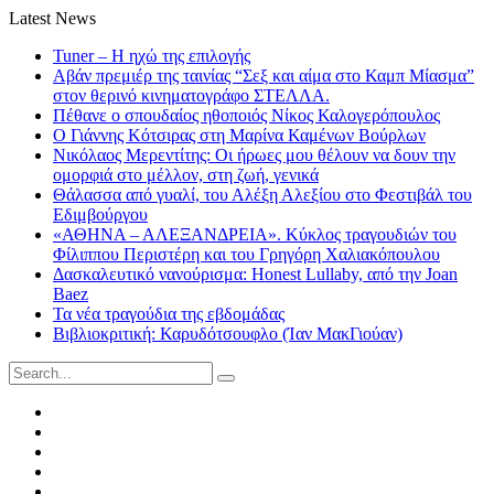
Latest News
Tuner – Η ηχώ της επιλογής
Αβάν πρεμιέρ της ταινίας “Σεξ και αίμα στο Καμπ Μίασμα”
στον θερινό κινηματογράφο ΣΤΕΛΛΑ.
Πέθανε ο σπουδαίος ηθοποιός Νίκος Καλογερόπουλος
Ο Γιάννης Κότσιρας στη Μαρίνα Καμένων Βούρλων
Νικόλαος Μερεντίτης: Οι ήρωες μου θέλουν να δουν την
ομορφιά στο μέλλον, στη ζωή, γενικά
Θάλασσα από γυαλί, του Αλέξη Αλεξίου στο Φεστιβάλ του
Εδιμβούργου
«ΑΘΗΝΑ – ΑΛΕΞΑΝΔΡΕΙΑ». Κύκλος τραγουδιών του
Φίλιππου Περιστέρη και του Γρηγόρη Χαλιακόπουλου
Δασκαλευτικό νανούρισμα: Honest Lullaby, από την Joan
Baez
Τα νέα τραγούδια της εβδομάδας
Βιβλιοκριτική: Καρυδότσουφλο (Ίαν ΜακΓιούαν)
Search
for:
Facebook
Twitter
Instagram
LinkedIn
Youtube