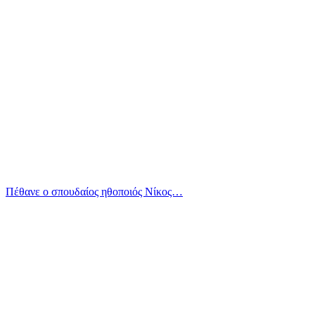
Πέθανε ο σπουδαίος ηθοποιός Νίκος…