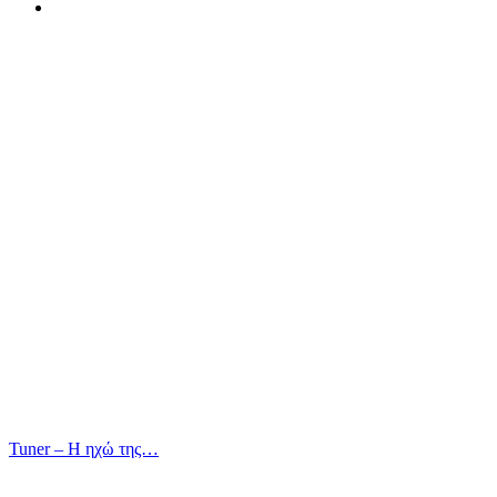
Tuner – Η ηχώ της…