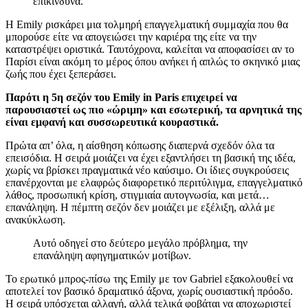
επικίνδυνα.
Η Emily ρισκάρει μια τολμηρή επαγγελματική συμμαχία που θα
μπορούσε είτε να απογειώσει την καριέρα της είτε να την
καταστρέψει οριστικά. Ταυτόχρονα, καλείται να αποφασίσει αν το
Παρίσι είναι ακόμη το μέρος όπου ανήκει ή απλώς το σκηνικό μιας
ζωής που έχει ξεπεράσει.
Παρότι η 5η σεζόν του Emily in Paris επιχειρεί να
παρουσιαστεί ως πιο «ώριμη» και εσωτερική, τα αρνητικά της
είναι εμφανή και συσσωρευτικά κουραστικά.
Πρώτα απ’ όλα, η αίσθηση κόπωσης διαπερνά σχεδόν όλα τα
επεισόδια. Η σειρά μοιάζει να έχει εξαντλήσει τη βασική της ιδέα,
χωρίς να βρίσκει πραγματικά νέο καύσιμο. Οι ίδιες συγκρούσεις
επανέρχονται με ελαφρώς διαφορετικό περιτύλιγμα, επαγγελματικό
λάθος, προσωπική κρίση, στιγμιαία αυτογνωσία, και μετά…
επανάληψη. Η πέμπτη σεζόν δεν μοιάζει με εξέλιξη, αλλά με
ανακύκλωση.
Αυτό οδηγεί στο δεύτερο μεγάλο πρόβλημα, την
επανάληψη αφηγηματικών μοτίβων.
Το ερωτικό μπρος-πίσω της Emily με τον Gabriel εξακολουθεί να
αποτελεί τον βασικό δραματικό άξονα, χωρίς ουσιαστική πρόοδο.
Η σειρά υπόσχεται αλλαγή, αλλά τελικά φοβάται να αποχωριστεί