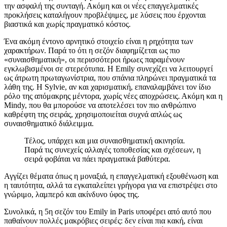
την ασφαλή της συνταγή. Ακόμη και οι νέες επαγγελματικές
προκλήσεις καταλήγουν προβλέψιμες, με λύσεις που έρχονται
βιαστικά και χωρίς πραγματικό κόστος.
Ένα ακόμη έντονο αρνητικό στοιχείο είναι η ρηχότητα των
χαρακτήρων. Παρά το ότι η σεζόν διαφημίζεται ως πιο
«συναισθηματική», οι περισσότεροι ήρωες παραμένουν
εγκλωβισμένοι σε στερεότυπα. Η Emily συνεχίζει να λειτουργεί
ως άτρωτη πρωταγωνίστρια, που σπάνια πληρώνει πραγματικά τα
λάθη της. Η Sylvie, αν και χαρισματική, επαναλαμβάνει τον ίδιο
ρόλο της απόμακρης μέντορα, χωρίς νέες αποχρώσεις. Ακόμη και η
Mindy, που θα μπορούσε να αποτελέσει τον πιο ανθρώπινο
καθρέφτη της σειράς, χρησιμοποιείται συχνά απλώς ως
συναισθηματικό διάλειμμα.
Τέλος, υπάρχει και μια συναισθηματική ακινησία.
Παρά τις συνεχείς αλλαγές τοποθεσίας και σχέσεων, η
σειρά φοβάται να πάει πραγματικά βαθύτερα.
Αγγίζει θέματα όπως η μοναξιά, η επαγγελματική εξουθένωση και
η ταυτότητα, αλλά τα εγκαταλείπει γρήγορα για να επιστρέψει στο
γνώριμο, λαμπερό και ακίνδυνο ύφος της.
Συνολικά, η 5η σεζόν του Emily in Paris υποφέρει από αυτό που
παθαίνουν πολλές μακρόβιες σειρές: δεν είναι πια κακή, είναι