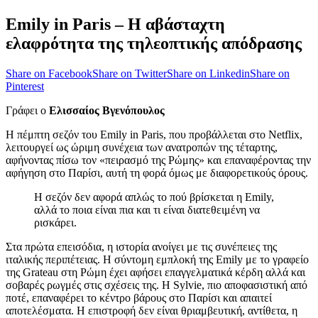
Emily in Paris – Η αβάσταχτη
ελαφρότητα της τηλεοπτικής απόδρασης
Share on Facebook
Share on Twitter
Share on Linkedin
Share on
Pinterest
Γράφει ο
Ελισσαίος Βγενόπουλος
Η πέμπτη σεζόν του Emily in Paris, που προβάλλεται στο Netflix,
λειτουργεί ως ώριμη συνέχεια των ανατροπών της τέταρτης,
αφήνοντας πίσω τον «πειρασμό της Ρώμης» και επαναφέροντας την
αφήγηση στο Παρίσι, αυτή τη φορά όμως με διαφορετικούς όρους.
Η σεζόν δεν αφορά απλώς το πού βρίσκεται η Emily,
αλλά το ποια είναι πια και τι είναι διατεθειμένη να
ρισκάρει.
Στα πρώτα επεισόδια, η ιστορία ανοίγει με τις συνέπειες της
ιταλικής περιπέτειας. Η σύντομη εμπλοκή της Emily με το γραφείο
της Grateau στη Ρώμη έχει αφήσει επαγγελματικά κέρδη αλλά και
σοβαρές ρωγμές στις σχέσεις της. Η Sylvie, πιο αποφασιστική από
ποτέ, επαναφέρει το κέντρο βάρους στο Παρίσι και απαιτεί
αποτελέσματα. Η επιστροφή δεν είναι θριαμβευτική, αντίθετα, η