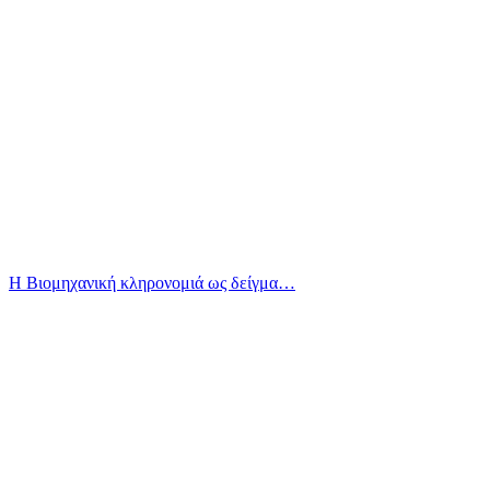
Η Βιομηχανική κληρονομιά ως δείγμα…