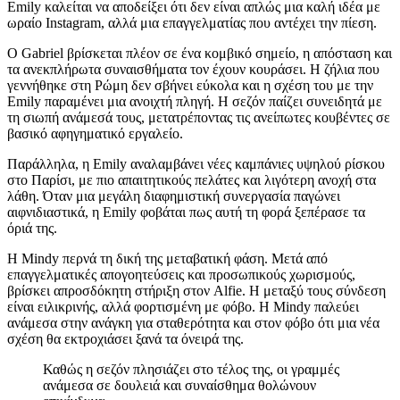
Emily καλείται να αποδείξει ότι δεν είναι απλώς μια καλή ιδέα με
ωραίο Instagram, αλλά μια επαγγελματίας που αντέχει την πίεση.
Ο Gabriel βρίσκεται πλέον σε ένα κομβικό σημείο, η απόσταση και
τα ανεκπλήρωτα συναισθήματα τον έχουν κουράσει. Η ζήλια που
γεννήθηκε στη Ρώμη δεν σβήνει εύκολα και η σχέση του με την
Emily παραμένει μια ανοιχτή πληγή. Η σεζόν παίζει συνειδητά με
τη σιωπή ανάμεσά τους, μετατρέποντας τις ανείπωτες κουβέντες σε
βασικό αφηγηματικό εργαλείο.
Παράλληλα, η Emily αναλαμβάνει νέες καμπάνιες υψηλού ρίσκου
στο Παρίσι, με πιο απαιτητικούς πελάτες και λιγότερη ανοχή στα
λάθη. Όταν μια μεγάλη διαφημιστική συνεργασία παγώνει
αιφνιδιαστικά, η Emily φοβάται πως αυτή τη φορά ξεπέρασε τα
όριά της.
Η Mindy περνά τη δική της μεταβατική φάση. Μετά από
επαγγελματικές απογοητεύσεις και προσωπικούς χωρισμούς,
βρίσκει απροσδόκητη στήριξη στον Alfie. Η μεταξύ τους σύνδεση
είναι ειλικρινής, αλλά φορτισμένη με φόβο. Η Mindy παλεύει
ανάμεσα στην ανάγκη για σταθερότητα και στον φόβο ότι μια νέα
σχέση θα εκτροχιάσει ξανά τα όνειρά της.
Καθώς η σεζόν πλησιάζει στο τέλος της, οι γραμμές
ανάμεσα σε δουλειά και συναίσθημα θολώνουν