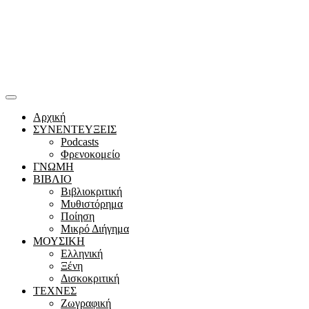
Αρχική
ΣΥΝΕΝΤΕΥΞΕΙΣ
Podcasts
Φρενοκομείο
ΓΝΩΜΗ
ΒΙΒΛΙΟ
Βιβλιοκριτική
Μυθιστόρημα
Ποίηση
Μικρό Διήγημα
ΜΟΥΣΙΚΗ
Ελληνική
Ξένη
Δισκοκριτική
ΤΕΧΝΕΣ
Ζωγραφική